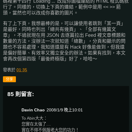
碼裡第十四行 'Loading ...' 改成你圖檔連結的 HTML 程式碼就
行了。同樣的，切換上下頁的連結，範例中是用 << >> 箭
頭，當然也可以改成你喜歡的圖片。
有了上下頁，我想最棒的是，可以讓使用者跳到「某一頁」
是最好，同時也列出「總共有幾頁」、「全部有幾篇文
章」，不過就現在用 JSON 去逐篇拉出 Feed 裡文章標題和
數量的方法，沒辦法一次就知道「總數」，分頁和顯示的問
題也不容易處理，我知道還是有 Hack 好像能做到，但我還
是偏好簡單、有效率又獨立安全的辦法。如果有找到，本文
會再改個第四版「最後終極版」好了，哈哈～
發表於
01:35
分享
85 則留言:
Davin Chao
2008/1/9 晚上10:01
To Abin大大：
您實在太強了....
實在不得不佩服老大您的功力！