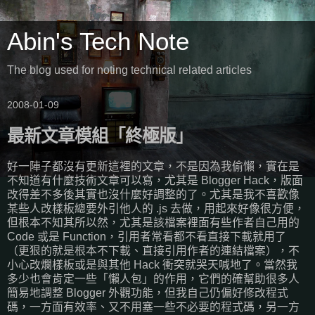
Abin's Tech Note
The blog used for noting technical related articles
2008-01-09
最新文章模組「終極版」
好一陣子都沒有更新這裡的文章，不是因為我偷懶，實在是
不知道有什麼技術文章可以寫，尤其是 Blogger Hack，版面
改得差不多後其實也沒什麼好調整的了。尤其是我不喜歡像
某些人改樣板總要外引他人的 .js 去做，用起來好像很方便，
但根本不知其所以然，尤其是該檔案裡面有些作者自己用的
Code 或是 Function，引用者常看都不看直接下載就用了
（更狠的就是根本不下載、直接引用作者的連結檔案），不
小心改爛樣板或是與其他 Hack 衝突就哭天喊地了。當然我
多少也會肯定一些「懶人包」的作用，它們的確幫助很多人
簡易地調整 Blogger 外觀功能，但我自己仍偏好修改程式
碼，一方面有效率、又不用塞一些不必要的程式碼，另一方