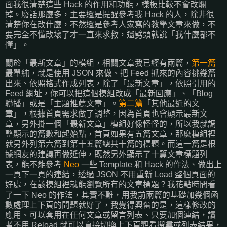
面我很清楚這些 Hack 的作用和功能，樣板比較不會改爛
掉。廢話那麼多，主要還是提醒參考我 Hack 的人，除非很
清楚你在改什麼，不然還是參考人家寫的教學文章來做，不
要完全不懂改壞了才一直來求救，還劈頭就說「我什麼都不
懂」。
關於「最新文章」的模組，相關文章我已經有兩篇，
第一篇
最單純，就是使用 JSON 來做、把 Feed 抓來的內容挑幾篇
出來、依照格式作成列表，除了「最新文章」，依照引用的
Feed 網址，你可以把這個模組改成「最新回應」、「Blog
聯播」或是「主題推薦文章」。
第二篇
「其他最近的文
章」，根據首頁需求做了調整，因為首頁也會顯示最新文
章，另外掛一個「最新文章」模組好像怪怪的，所以我就調
整顯示的篇數和起始點，首頁如果有五篇文章，那麼模組裡
就另外列第六篇到第十五篇總共十篇的標題。而這一篇是根
據網友的建議再做延伸，既然另外顯示了十篇文章標題列
表，能不能參考
Neo
一些 Template 和 Hack 的作法、做出上
一頁下一頁的連結，透過 JSON 不用重新 Load 整個頁面的
好處，在該模組裡就能瀏覽所有的文章標題？我花點時間看
了一下 Neo 的作法，其實不難，用我前兩篇的基礎加幾個函
數處理上下頁的問題就好了，我覺得興奮的是，這樣修改的
應用、可以套用在任何文章或留言列表、只要加個連結，讀
者不用 Reload 就可以直接切換上下頁觀看搜尋或列表結果，