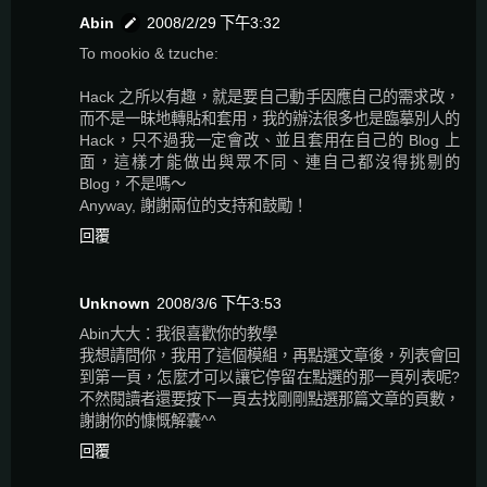
Abin
2008/2/29 下午3:32
To mookio & tzuche:
Hack 之所以有趣，就是要自己動手因應自己的需求改，
而不是一昧地轉貼和套用，我的辦法很多也是臨摹別人的
Hack，只不過我一定會改、並且套用在自己的 Blog 上
面，這樣才能做出與眾不同、連自己都沒得挑剔的
Blog，不是嗎～
Anyway, 謝謝兩位的支持和鼓勵！
回覆
Unknown
2008/3/6 下午3:53
Abin大大：我很喜歡你的教學
我想請問你，我用了這個模組，再點選文章後，列表會回
到第一頁，怎麼才可以讓它停留在點選的那一頁列表呢?
不然閱讀者還要按下一頁去找剛剛點選那篇文章的頁數，
謝謝你的慷慨解囊^^
回覆