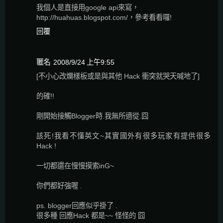
我個人是直接用google api來寫，
http://huahuas.blogspot.com/，參考看看囉!
回覆
匿名
2008/9/24 上午9:55
[不小心改爛樣板或是與其他 Hack 衝突就哭天喊地了]
的確!!
剛開始接觸Blogger時.我無所適從.囧
該死!我看不懂英文~其實國外有很多玩家有提供很多
Hack !
一切都還在慢慢摸索inG~
你們都好強喔 .
ps. blogger回應似乎掛了 .
很多種 回應Hack 都是~~ 怪怪的 囧