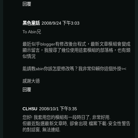
回覆
黑色童話
2008/9/24 下午3:03
To Abin兄
最近似乎blogger有修改後台程式，最新文章模組會變成
顯示留言，我搜尋了幾位使用這套模組的部落格，也有類
似情況
能請教abin你該怎麼修改嗎？我非常仰賴你這個外掛><
感謝大德
回覆
CLHSU
2008/10/1 下午3:35
您好! 我套用您的模組有一段時日了, 非常好用.
但最近點選最新文章時, 卻會出現 檔案下載-安全性警告
的對話窗, 無法連結.