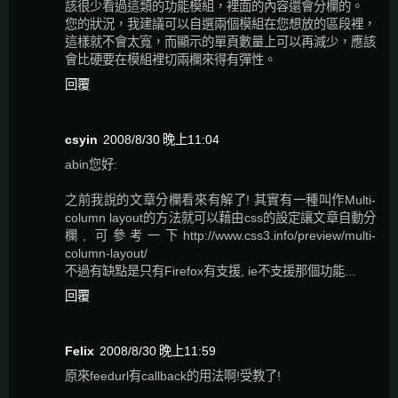
該很少看過這類的功能模組，裡面的內容還會分欄的。
您的狀況，我建議可以自選兩個模組在您想放的區段裡，
這樣就不會太寬，而顯示的單頁數量上可以再減少，應該
會比硬要在模組裡切兩欄來得有彈性。
回覆
csyin
2008/8/30 晚上11:04
abin您好:
之前我說的文章分欄看來有解了! 其實有一種叫作Multi-
column layout的方法就可以藉由css的設定讓文章自動分
欄, 可參考一下http://www.css3.info/preview/multi-
column-layout/
不過有缺點是只有Firefox有支援, ie不支援那個功能...
回覆
Felix
2008/8/30 晚上11:59
原來feedurl有callback的用法啊!受教了!