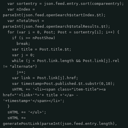
var sortentry = json.feed.entry.sort(compareentry);
var nIndex =
parseInt(json.feed.openSearch$startIndex.$t);
var nTotalPost =
parseInt(json.feed.openSearch$totalResults.$t);
for (var i = 0, Post; Post = sortentry[i]; i++) {
if (i >= nPostShow)
break;
var title = Post.title.$t;
var j = 0;
while (j < Post.link.length && Post.link[j].rel
!= "alternate")
j++;
var link = Post.link[j].href;
var timestamp=Post.published.$t.substr(0,10);
sHTML += '<li><span class="item-title"><a
href="'+link+'">'+ title +'</a> -
'+timestamp+'</span></li>';
}
sHTML += '</ul>';
sHTML +=
generatePostLink(parseInt(json.feed.entry.length),