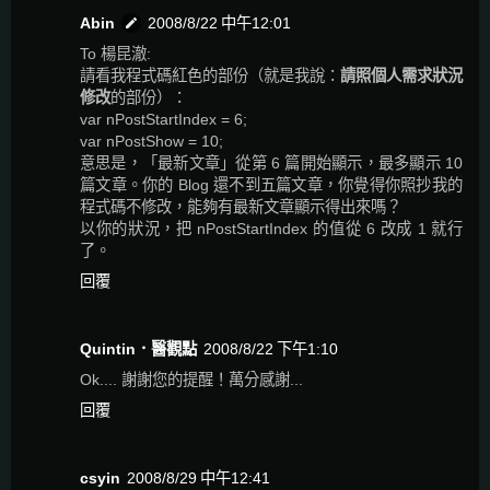
Abin
2008/8/22 中午12:01
To 楊昆澈:
請看我程式碼紅色的部份（就是我說：
請照個人需求狀況
修改
的部份）：
var nPostStartIndex = 6;
var nPostShow = 10;
意思是，「最新文章」從第 6 篇開始顯示，最多顯示 10
篇文章。你的 Blog 還不到五篇文章，你覺得你照抄我的
程式碼不修改，能夠有最新文章顯示得出來嗎？
以你的狀況，把 nPostStartIndex 的值從 6 改成 1 就行
了。
回覆
Quintin．醫觀點
2008/8/22 下午1:10
Ok.... 謝謝您的提醒！萬分感謝...
回覆
csyin
2008/8/29 中午12:41