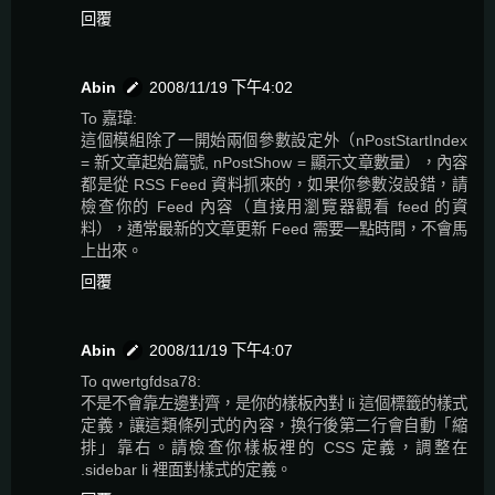
回覆
Abin
2008/11/19 下午4:02
To 嘉瑋:
這個模組除了一開始兩個參數設定外（nPostStartIndex
= 新文章起始篇號, nPostShow = 顯示文章數量），內容
都是從 RSS Feed 資料抓來的，如果你參數沒設錯，請
檢查你的 Feed 內容（直接用瀏覽器觀看 feed 的資
料），通常最新的文章更新 Feed 需要一點時間，不會馬
上出來。
回覆
Abin
2008/11/19 下午4:07
To qwertgfdsa78:
不是不會靠左邊對齊，是你的樣板內對 li 這個標籤的樣式
定義，讓這類條列式的內容，換行後第二行會自動「縮
排」靠右。請檢查你樣板裡的 CSS 定義，調整在
.sidebar li 裡面對樣式的定義。