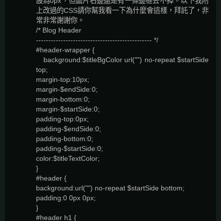
設為0px，但圖片右邊還是有一條邊框去不掉。以下我附
上改過的CSS請你幫我看一下為什麼會這樣，拜託了，非
常非常謝謝你。
/* Blog Header
----------------------------------------------- */
#header-wrapper {
background:$titleBgColor url("") no-repeat $startSide
top;
margin-top:10px;
margin-$endSide:0;
margin-bottom:0;
margin-$startSide:0;
padding-top:0px;
padding-$endSide:0;
padding-bottom:0;
padding-$startSide:0;
color:$titleTextColor;
}
#header {
background:url("") no-repeat $startSide bottom;
padding:0 0px 0px;
}
#header h1 {