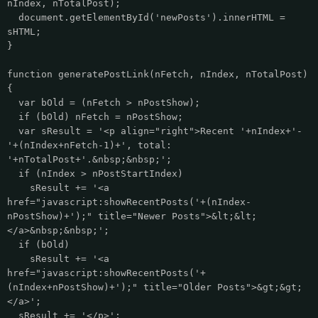
nIndex, nTotalPost);
document.getElementById('newPosts').innerHTML =
sHTML;
}
function generatePostLink(nFetch, nIndex, nTotalPost)
{
var bOld = (nFetch > nPostShow);
if (bOld) nFetch = nPostShow;
var sResult = '<p align="right">Recent '+nIndex+'-
'+(nIndex+nFetch-1)+', total:
'+nTotalPost+'.&nbsp;&nbsp;';
if (nIndex > nPostStartIndex)
sResult += '<a
href="javascript:showRecentPosts('+(nIndex-
nPostShow)+');" title="Newer Posts">&lt;&lt;
</a>&nbsp;&nbsp;';
if (bOld)
sResult += '<a
href="javascript:showRecentPosts('+
(nIndex+nPostShow)+');" title="Older Posts">&gt;&gt;
</a>';
sResult += '</p>';