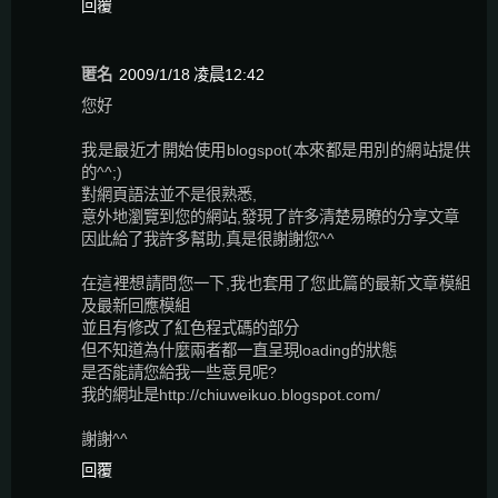
回覆
匿名
2009/1/18 凌晨12:42
您好
我是最近才開始使用blogspot(本來都是用別的網站提供
的^^;)
對網頁語法並不是很熟悉,
意外地瀏覽到您的網站,發現了許多清楚易瞭的分享文章
因此給了我許多幫助,真是很謝謝您^^
在這裡想請問您一下,我也套用了您此篇的最新文章模組
及最新回應模組
並且有修改了紅色程式碼的部分
但不知道為什麼兩者都一直呈現loading的狀態
是否能請您給我一些意見呢?
我的網址是http://chiuweikuo.blogspot.com/
謝謝^^
回覆