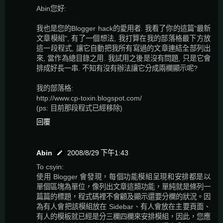
Abin您好:
我也是您的Blogger hack的愛用者. 我看了你的這篇"最新
文章模組", 有了一個想法, 我打算在我的部落格最下方放
這一段程式, 讓它自動把我所有寫過的文章連結全部列出
來, 當作為總目錄之用. 我試用之後是沒有問題, 只是它會
排成好長一串. 不知有沒有辦法讓它分成兩欄顯示呢?
我的部落格:
http://www.cp-toxin.blogspot.com/
(ps: 目前那段程式已經移除)
回覆
Abin
2008/8/29 下午1:43
To csyin:
使用 Blogger 會發現，每個功能模組呈現和安排都是以
單個區塊為單位，像列出文章這類功能，單純就是條列一
篇篇的標題，程式碼裡不會顧及顯示還要分欄的狀況。因
為有人會把該模組放在 Sidebar、有人會放在主要頁面、
有人的模板就已經是分三欄四欄來安排模組，因此，您應