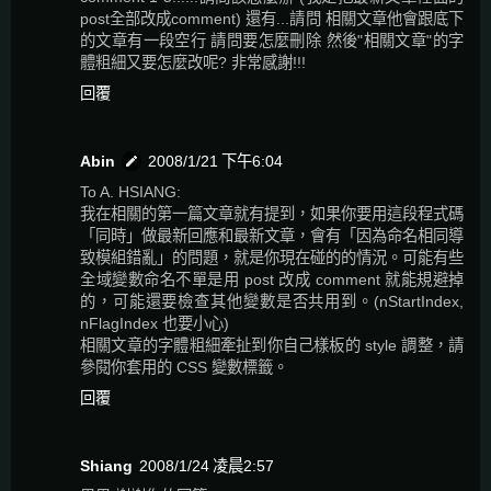
post全部改成comment) 還有...請問 相關文章他會跟底下
的文章有一段空行 請問要怎麼刪除 然後"相關文章"的字
體粗細又要怎麼改呢? 非常感謝!!!
回覆
Abin
2008/1/21 下午6:04
To A. HSIANG:
我在相關的第一篇文章就有提到，如果你要用這段程式碼
「同時」做最新回應和最新文章，會有「因為命名相同導
致模組錯亂」的問題，就是你現在碰的的情況。可能有些
全域變數命名不單是用 post 改成 comment 就能規避掉
的，可能還要檢查其他變數是否共用到。(nStartIndex,
nFlagIndex 也要小心)
相關文章的字體粗細牽扯到你自己樣板的 style 調整，請
參閱你套用的 CSS 變數標籤。
回覆
Shiang
2008/1/24 凌晨2:57