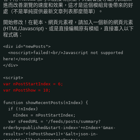
進而改善瀏覽的速度和效果，這才是這個模組背後帶來的好
處（不是單純提供最新文章列表那麼簡單）。
開始修改！在範本、網頁元素裡，請加入一個新的網頁元素
(HTML/Javascript)、或是直接編輯原有模組，直接塞入以下
程式碼：
<div id="newPosts">
<noscript>failed!<br/>Javascript not supported
here!</noscript>
</div>
<script>
var nPostStartIndex = 6;
var nPostShow = 10;
function showRecentPosts(nIndex) {
if (!nIndex)
nIndex = nPostStartIndex;
var sFeedURL = '/feeds/posts/summary?
orderby=published&start-index='+nIndex+'&max-
results='+(nPostShow+1)+'&alt=json-in-