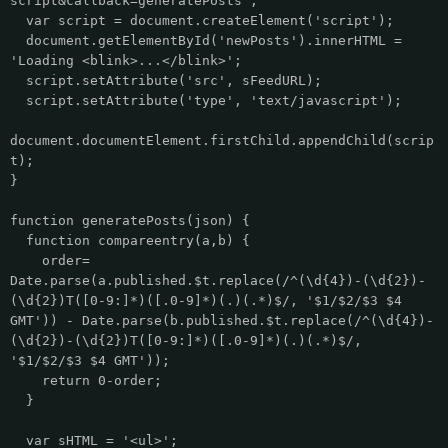
script&callback=generatePosts';
var script = document.createElement('script');
document.getElementById('newPosts').innerHTML =
'Loading <blink>...</blink>';
script.setAttribute('src', sFeedURL);
script.setAttribute('type', 'text/javascript');
document.documentElement.firstChild.appendChild(scrip
t);
}
function generatePosts(json) {
function compareentry(a,b) {
order=
Date.parse(a.published.$t.replace(/^(\d{4})-(\d{2})-
(\d{2})T([0-9:]*)([.0-9]*)(.)(.*)$/, '$1/$2/$3 $4
GMT')) - Date.parse(b.published.$t.replace(/^(\d{4})-
(\d{2})-(\d{2})T([0-9:]*)([.0-9]*)(.)(.*)$/,
'$1/$2/$3 $4 GMT'));
return 0-order;
}
var sHTML = '<ul>';