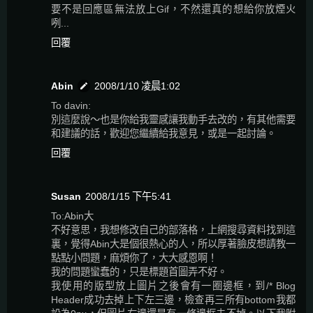
要不是回應區無法放上Gif，不然還真的想給你放煙火
咧...
回覆
Abin
2008/1/10 凌晨1:02
To davin:
別這麼說～也是你給我靈感讓我動手去改的，有其他需要
和建議的話，歡迎您繼續給我意見，或是一起討論。
回覆
Susan
2008/1/15 下午5:41
To:Abin大
不好意思，我想修改自己的部落格，上網搜尋資料找到這
裏，覺得Abin大是個很熱心的人，所以厚著臉皮想請教一
點點小問題，麻煩你了，大大感恩啊！
我的問題蠻蠢的，只是標題首圖弄不好。
我使用的版型放上圖片之後會有一圈邊框，到/* Blog
Header成功去掉上下左三邊，檢查再三所有bottom我都