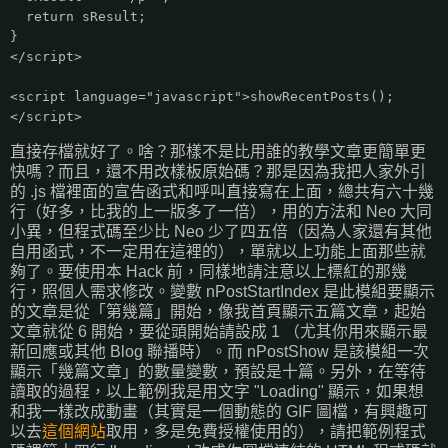
return sResult;
}
</script>
<script language="javascript">showRecentPosts();
</script>
直接存檔就好了。啥？那樣不是比用誰的教學文章更簡單更
快嗎？而且，還不用改樣板原始碼？那是因為我把人家外引
的 .js 檔裡面的宣告函式和呼叫直接寫在上面，總共有六十幾
行（好多，比我的上一版多了一倍），用的方法和 Neo 大同
小異，但程式碼至少比 Neo 少了四五倍（因為人家還有其他
自用函式，不一定用在這裡的），單就以上功能上面那些就
夠了。要使用本 Hack 前，同樣地請注意以上標紅的那幾
行，照個人需求修改。變數 nPostStartIndex 是此模組要顯示
的文章是從「第幾篇」開始，像我首頁顯示五篇文章，起始
文章就從 6 開始，要從頭開始請設成 1 （尤其你用來顯示最
新回應或其他 Blog 聯播時）。而 nPostShow 是該模組一次
顯示「幾篇文章」的數量變數，預設是十篇。另外，在等待
讀取的過程，以上範例我是用文字 "Loading" 顯示，如果想
和我一樣改成動畫（其實是一個動態的 GIF 圖檔，有興趣可
以去
這個網站
取用，多是免費授權使用的），請把範例程式