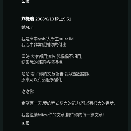
回覆
炸機瑞
2008/6/19 晚上9:51
给Abin
我是高中tysh/大學生ntust IM
我心中非常感謝你的付出.
當時,大家都用無名,我偏偏不想用,
結果我的部落格很粗造.
哈哈!看了你的文章報告,讓我豁然開朗.
原來可以有這麼多變化..
謝謝你
希望有一天,我的程式語言的能力,可以有很大的進步.
我會繼續follow你的文章,期待你的每一篇文章!
回覆