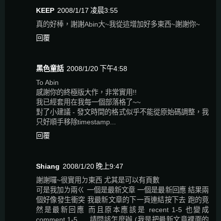
KEEP
2008/1/17 凌晨3:55
真的好棒，謝謝Abin大~我從這增加好多東西~謝謝你~
回覆
黑色童話
2008/1/20 下午4:58
To Abin
感謝你的終極版大作，非常實用!!
我已經套用在我每一個部落格了~~
對了小建議 - 發文時間的格式似乎不能從原始碼調整，我
只好順手移除timestamp...
回覆
Shiang
2008/1/20 晚上9:47
謝謝囉~很實用ㄉ東西 尤其是可以有頁數
可是我加ㄌ兩ㄍ 一個是最新文章 一個是最新回應 結果兩
個好像發生衝突 我最新文章的下一頁連結按下去 跑的竟
然是最新回應 而且原本應該是 recent 1-5 也變成
comment 1-5......請問該怎麼辦 (我是把最新文章裡面的