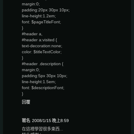
margin:0;
padding:20px 30px 10px;
line-height:1.2em;
font: $pageTitleFont;
}
#header a,
#header a:visited {
text-decoration:none;
color: $titleTextColor;
}
#header .description {
margin:0;
padding:5px 30px 10px;
line-height:1.5em;
font: $descriptionFont;
}
回覆
匿名
2008/1/15 晚上8:59
在這裡學習很多東西...