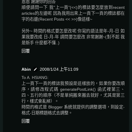
恩恩 謝謝你的回答
順便請問一下 我"上一頁"(<<)的標誌要怎麼放到recent
articles的左邊呢 因為我用出來上一頁下一頁的標誌都在
字的右邊(Recent Posts << >>)像這樣~
另外~ 時間的格式要怎麼改呢 你寫的語法是年-月-日 如
果我要改成 日-月-年 請問要怎麼改 非常謝謝~(對不起 我
是新手 什麼都不懂..)
回覆
Abin
2008/1/24 上午11:09
To A. HSIANG:
上一頁下一頁的標誌我預設是這樣放的，如果你要改順
序，請修改程式碼 generatePostLink() 函式裡第三、
四、五行的順序（不是單純搬來搬去就好，尤其是第三
行，樣式會亂掉）。
時間的格式是 Blogger 系統就提供的調整選項，到設定-
格式-日期標題格式去調整。
回覆