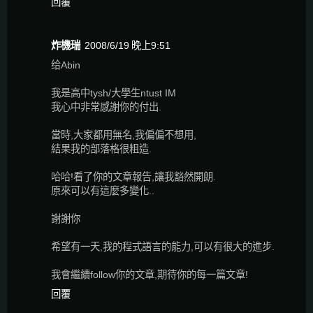
回覆
炸機瑞
2008/6/19 晚上9:51
给Abin
我是高中tysh/大學生ntust IM
我心中非常感謝你的付出.
當時,大家都用無名,我偏偏不想用,
結果我的部落格很粗造.
哈哈!看了你的文章報告,讓我豁然開朗.
原來可以有這麼多變化..
謝謝你
希望有一天,我的程式語言的能力,可以有很大的進步.
我會繼續follow你的文章,期待你的每一篇文章!
回覆