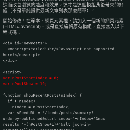
進而改善瀏覽的速度和效果，這才是這個模組背後帶來的好
處（不是單純提供最新文章列表那麼簡單）。
開始修改！在範本、網頁元素裡，請加入一個新的網頁元素
(HTML/Javascript)、或是直接編輯原有模組，直接塞入以下
程式碼：
<div id="newPosts">
<noscript>failed!<br/>Javascript not supported
here!</noscript>
</div>
<script>
var nPostStartIndex = 6;
var nPostShow = 10;
function showRecentPosts(nIndex) {
if (!nIndex)
nIndex = nPostStartIndex;
var sFeedURL = '/feeds/posts/summary?
orderby=published&start-index='+nIndex+'&max-
results='+(nPostShow+1)+'&alt=json-in-