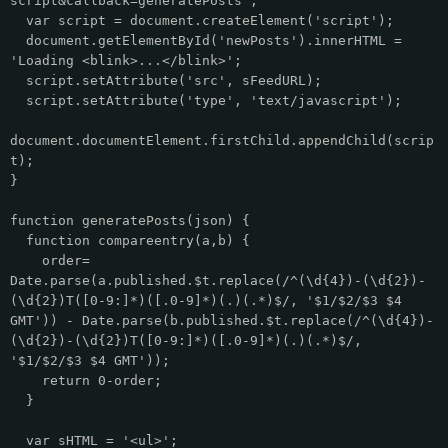
script&callback=generatePosts';
var script = document.createElement('script');
document.getElementById('newPosts').innerHTML =
'Loading <blink>...</blink>';
script.setAttribute('src', sFeedURL);
script.setAttribute('type', 'text/javascript');
document.documentElement.firstChild.appendChild(scrip
t);
}
function generatePosts(json) {
function compareentry(a,b) {
order=
Date.parse(a.published.$t.replace(/^(\d{4})-(\d{2})-
(\d{2})T([0-9:]*)([.0-9]*)(.)(.*)$/, '$1/$2/$3 $4
GMT')) - Date.parse(b.published.$t.replace(/^(\d{4})-
(\d{2})-(\d{2})T([0-9:]*)([.0-9]*)(.)(.*)$/,
'$1/$2/$3 $4 GMT'));
return 0-order;
}
var sHTML = '<ul>';