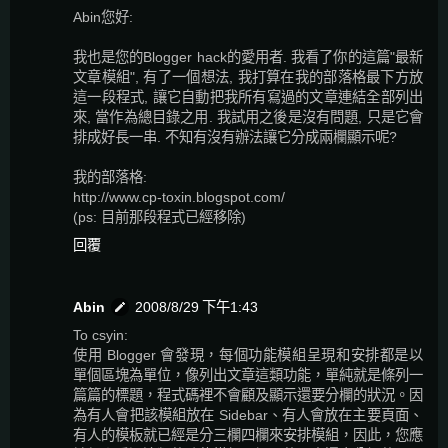
Abin您好:
我也是您的Blogger hack的愛用者. 我看了你的這篇"最新
文章模組", 有了一個想法, 我打算在我的部落格最下方放
這一段程式, 讓它自動把我所有寫過的文章連結全部列出
來, 當作為總目錄之用. 我試用之後是沒有問題, 只是它會
排成好長一串. 不知有沒有辦法讓它分成兩欄顯示呢?
我的部落格:
http://www.cp-toxin.blogspot.com/
(ps: 目前那段程式已經移除)
回覆
Abin
2008/8/29 下午1:43
To csyin:
使用 Blogger 會發現，每個功能模組呈現和安排都是以
單個區塊為單位，像列出文章這類功能，單純就是條列一
篇篇的標題，程式碼裡不會顧及顯示還要分欄的狀況。因
為有人會把該模組放在 Sidebar、有人會放在主要頁面、
有人的模板就已經是分三欄四欄來安排模組，因此，您應