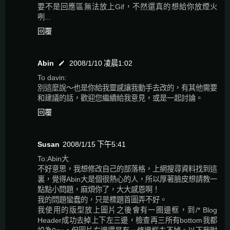
要不是回應區無法放上Gif，不然還真的想給你放煙火
咧...
回覆
Abin
2008/1/10 凌晨1:02
To davin:
別這麼說～也是你給我靈感讓我動手去改的，有其他需要
和建議的話，歡迎您繼續給我意見，或是一起討論。
回覆
Susan
2008/1/15 下午5:41
To:Abin大
不好意思，我想修改自己的部落格，上網搜尋資料找到這
裏，覺得Abin大是個很熱心的人，所以厚著臉皮想請教一
點點小問題，麻煩你了，大大感恩啊！
我的問題蠻蠢的，只是標題首圖弄不好。
我使用的版型放上圖片之後會有一圈邊框，到/* Blog
Header成功去掉上下左三邊，檢查再三所有bottom我都