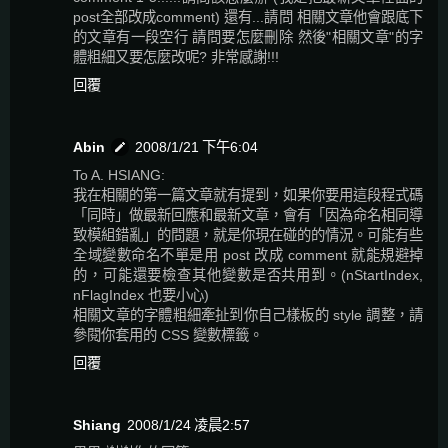
post全部改成comment) 還有...請問 相關文章他會跟底下
的文章有一段空行 請問要怎麼刪除 然後"相關文章"的字
體粗細又要怎麼改呢? 非常感謝!!!
回覆
Abin
2008/1/21 下午6:04
To A. HSIANG:
我在相關的第一篇文章就有提到，如果你要用這段程式碼
「同時」做最新回應和最新文章，會有「因為命名相同導
致模組錯亂」的問題，就是你現在碰的的情況。可能有些
全域變數命名不單是用 post 改成 comment 就能規避掉
的，可能還要檢查其他變數是否共用到。(nStartIndex,
nFlagIndex 也要小心)
相關文章的字體粗細牽扯到你自己樣板的 style 調整，請
參閱你套用的 CSS 變數標籤。
回覆
Shiang
2008/1/24 凌晨2:57