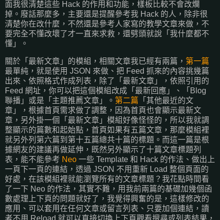
面我很清楚這些 Hack 的作用和功能，樣板比較不會改爛
掉。廢話那麼多，主要還是提醒參考我 Hack 的人，除非很
清楚你在改什麼，不然還是參考人家寫的教學文章來做，不
要完全不懂改壞了才一直來求救，還劈頭就說「我什麼都不
懂」。
關於「最新文章」的模組，相關文章我已經有兩篇，
第一篇
最單純，就是使用 JSON 來做、把 Feed 抓來的內容挑幾篇
出來、依照格式作成列表，除了「最新文章」，依照引用的
Feed 網址，你可以把這個模組改成「最新回應」、「Blog
聯播」或是「主題推薦文章」。
第二篇
「其他最近的文
章」，根據首頁需求做了調整，因為首頁也會顯示最新文
章，另外掛一個「最新文章」模組好像怪怪的，所以我就調
整顯示的篇數和起始點，首頁如果有五篇文章，那麼模組裡
就另外列第六篇到第十五篇總共十篇的標題。而這一篇是根
據網友的建議再做延伸，既然另外顯示了十篇文章標題列
表，能不能參考
Neo
一些 Template 和 Hack 的作法、做出上
一頁下一頁的連結，透過 JSON 不用重新 Load 整個頁面的
好處，在該模組裡就能瀏覽所有的文章標題？我花點時間看
了一下 Neo 的作法，其實不難，用我前兩篇的基礎加幾個函
數處理上下頁的問題就好了，我覺得興奮的是，這樣修改的
應用、可以套用在任何文章或留言列表、只要加個連結，讀
者不用 Reload 就可以直接切換上下頁觀看搜尋或列表結果，