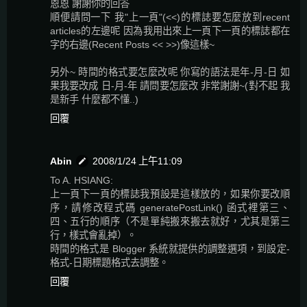
恩恩 謝謝你的回答
順便請問一下 我"上一頁"(<<)的標誌要怎麼放到recent
articles的左邊呢 因為我用出來上一頁下一頁的標誌都在
字的右邊(Recent Posts << >>)像這樣~
另外~ 時間的格式要怎麼改呢 你寫的語法是年-月-日 如
果我要改成 日-月-年 請問要怎麼改 非常謝謝~(對不起 我
是新手 什麼都不懂..)
回覆
Abin
2008/1/24 上午11:09
To A. HSIANG:
上一頁下一頁的標誌我預設是這樣放的，如果你要改順
序，請修改程式碼 generatePostLink() 函式裡第三、
四、五行的順序（不是單純搬來搬去就好，尤其是第三
行，樣式會亂掉）。
時間的格式是 Blogger 系統就提供的調整選項，到設定-
格式-日期標題格式去調整。
回覆