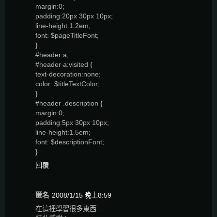
margin:0;
padding:20px 30px 10px;
line-height:1.2em;
font: $pageTitleFont;
}
#header a,
#header a:visited {
text-decoration:none;
color: $titleTextColor;
}
#header .description {
margin:0;
padding:5px 30px 10px;
line-height:1.5em;
font: $descriptionFont;
}
回覆
匿名
2008/1/15 晚上8:59
在這裡學習很多東西...