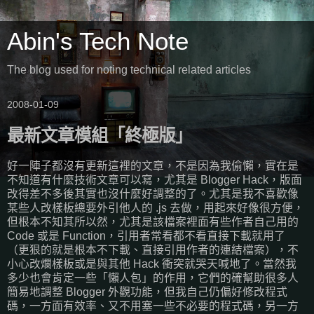
Abin's Tech Note
The blog used for noting technical related articles
2008-01-09
最新文章模組「終極版」
好一陣子都沒有更新這裡的文章，不是因為我偷懶，實在是
不知道有什麼技術文章可以寫，尤其是 Blogger Hack，版面
改得差不多後其實也沒什麼好調整的了。尤其是我不喜歡像
某些人改樣板總要外引他人的 .js 去做，用起來好像很方便，
但根本不知其所以然，尤其是該檔案裡面有些作者自己用的
Code 或是 Function，引用者常看都不看直接下載就用了
（更狠的就是根本不下載、直接引用作者的連結檔案），不
小心改爛樣板或是與其他 Hack 衝突就哭天喊地了。當然我
多少也會肯定一些「懶人包」的作用，它們的確幫助很多人
簡易地調整 Blogger 外觀功能，但我自己仍偏好修改程式
碼，一方面有效率、又不用塞一些不必要的程式碼，另一方