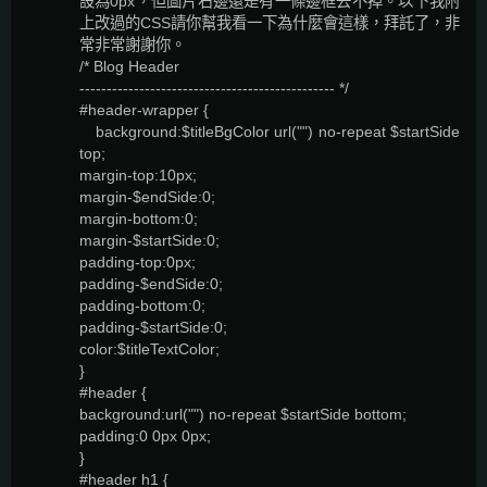
設為0px，但圖片右邊還是有一條邊框去不掉。以下我附
上改過的CSS請你幫我看一下為什麼會這樣，拜託了，非
常非常謝謝你。
/* Blog Header
----------------------------------------------- */
#header-wrapper {
background:$titleBgColor url("") no-repeat $startSide
top;
margin-top:10px;
margin-$endSide:0;
margin-bottom:0;
margin-$startSide:0;
padding-top:0px;
padding-$endSide:0;
padding-bottom:0;
padding-$startSide:0;
color:$titleTextColor;
}
#header {
background:url("") no-repeat $startSide bottom;
padding:0 0px 0px;
}
#header h1 {