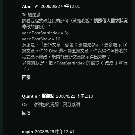
Abin
2008/8/22 中午12:01
To 楊昆澈:
請看我程式碼紅色的部份（就是我說：
請照個人需求狀況
修改
的部份）：
var nPostStartIndex = 6;
var nPostShow = 10;
意思是，「最新文章」從第 6 篇開始顯示，最多顯示 10
篇文章。你的 Blog 還不到五篇文章，你覺得你照抄我的
程式碼不修改，能夠有最新文章顯示得出來嗎？
以你的狀況，把 nPostStartIndex 的值從 6 改成 1 就行
了。
回覆
Quintin．醫觀點
2008/8/22 下午1:10
Ok.... 謝謝您的提醒！萬分感謝...
回覆
csyin
2008/8/29 中午12:41