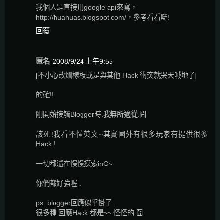
我個人是直接用google api來寫，
http://huahuas.blogspot.com/，參考看看囉!
回覆
匿名
2008/9/24 上午9:55
[不小心改爛樣板或是與其他 Hack 衝突就哭天喊地了]
的確!!
剛開始接觸Blogger時.我無所適從.囧
該死!我看不懂英文~其實國外有很多玩家有提供很多
Hack !
一切都還在慢慢摸索inG~
你們都好強喔 .
ps. blogger回應似乎掛了 .
很多種 回應Hack 都是~~ 怪怪的 囧