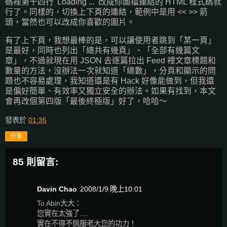
碼裡第十四行 'Loading ...' 改成你圖檔連結的 HTML 程式碼就
行了。同樣的，切換上下頁的連結，範例中是用 << >> 箭
頭，當然也可以改成你喜歡的圖片。
有了上下頁，我想最棒的是，可以讓使用者跳到「某一頁」
是最好，同時也列出「總共有幾頁」、「全部有幾篇文
章」，不過就現在用 JSON 去逐篇拉出 Feed 裡文章標題和
數量的方法，沒辦法一次就知道「總數」，分頁和顯示的問
題也不容易處理，我知道還是有 Hack 好像能做到，但我還
是偏好簡單、有效率又獨立安全的辦法。如果有找到，本文
會再改個第四版「最後終極版」好了，哈哈～
發表於
01:35
分享
85 則留言:
Davin Chao
2008/1/9 晚上10:01
To Abin大大：
您實在太強了....
實在不得不佩服老大您的功力！