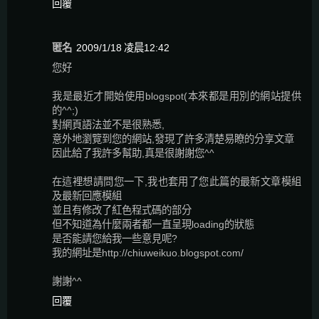
回覆
匿名
2009/1/18 凌晨12:42
您好
我是最近才開始使用blogspot(本來都是用別的網站提供
的^^;)
對網頁語法並不是很熟悉,
意外地瀏覽到您的網站,發現了許多清楚易瞭的分享文章
因此給了我許多幫助,真是很謝謝您^^
在這裡想請問您一下,我也套用了您此篇的最新文章模組
及最新回應模組
並且有修改了紅色程式碼的部分
但不知道為什麼兩者都一直呈現loading的狀態
是否能請您給我一些意見呢?
我的網址是http://chiuweikuo.blogspot.com/
謝謝^^
回覆