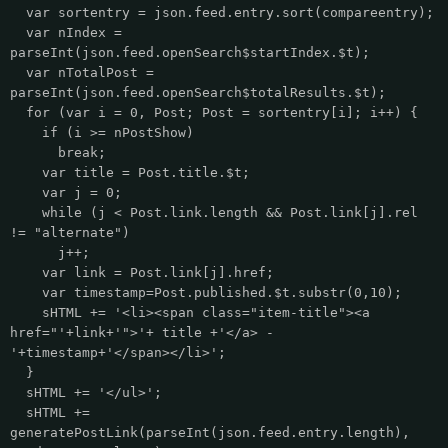
var sortentry = json.feed.entry.sort(compareentry);
var nIndex =
parseInt(json.feed.openSearch$startIndex.$t);
var nTotalPost =
parseInt(json.feed.openSearch$totalResults.$t);
for (var i = 0, Post; Post = sortentry[i]; i++) {
if (i >= nPostShow)
break;
var title = Post.title.$t;
var j = 0;
while (j < Post.link.length && Post.link[j].rel
!= "alternate")
j++;
var link = Post.link[j].href;
var timestamp=Post.published.$t.substr(0,10);
sHTML += '<li><span class="item-title"><a
href="'+link+'">'+ title +'</a> -
'+timestamp+'</span></li>';
}
sHTML += '</ul>';
sHTML +=
generatePostLink(parseInt(json.feed.entry.length),