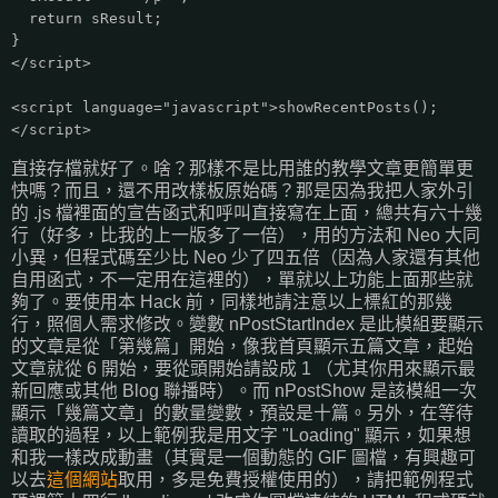
return sResult;
}
</script>
<script language="javascript">showRecentPosts();
</script>
直接存檔就好了。啥？那樣不是比用誰的教學文章更簡單更
快嗎？而且，還不用改樣板原始碼？那是因為我把人家外引
的 .js 檔裡面的宣告函式和呼叫直接寫在上面，總共有六十幾
行（好多，比我的上一版多了一倍），用的方法和 Neo 大同
小異，但程式碼至少比 Neo 少了四五倍（因為人家還有其他
自用函式，不一定用在這裡的），單就以上功能上面那些就
夠了。要使用本 Hack 前，同樣地請注意以上標紅的那幾
行，照個人需求修改。變數 nPostStartIndex 是此模組要顯示
的文章是從「第幾篇」開始，像我首頁顯示五篇文章，起始
文章就從 6 開始，要從頭開始請設成 1 （尤其你用來顯示最
新回應或其他 Blog 聯播時）。而 nPostShow 是該模組一次
顯示「幾篇文章」的數量變數，預設是十篇。另外，在等待
讀取的過程，以上範例我是用文字 "Loading" 顯示，如果想
和我一樣改成動畫（其實是一個動態的 GIF 圖檔，有興趣可
以去
這個網站
取用，多是免費授權使用的），請把範例程式