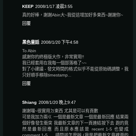
KEEP
2008/1/17 凌晨3:55
真的好棒，謝謝Abin大~我從這增加好多東西~謝謝你~
回覆
黑色童話
2008/1/20 下午4:58
To Abin
感謝你的終極版大作，非常實用!!
我已經套用在我每一個部落格了~~
對了小建議 - 發文時間的格式似乎不能從原始碼調整，我
只好順手移除timestamp...
回覆
Shiang
2008/1/20 晚上9:47
謝謝囉~很實用ㄉ東西 尤其是可以有頁數
可是我加ㄌ兩ㄍ 一個是最新文章 一個是最新回應 結果兩
個好像發生衝突 我最新文章的下一頁連結按下去 跑的竟
然是最新回應 而且原本應該是 recent 1-5 也變成
comment 1-5......請問該怎麼辦 (我是把最新文章裡面的