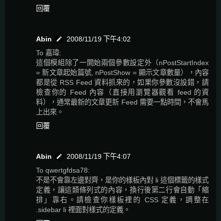
回覆
Abin
2008/11/19 下午4:02
To 嘉瑋:
這個模組除了一開始兩個參數設定外（nPostStartIndex
= 新文章起始篇號, nPostShow = 顯示文章數量），內容
都是從 RSS Feed 資料抓來的，如果你參數沒設錯，請
檢查你的 Feed 內容（直接用瀏覽器觀看 feed 的資
料），通常最新的文章更新 Feed 需要一點時間，不會馬
上出來。
回覆
Abin
2008/11/19 下午4:07
To qwertgfdsa78:
不是不會靠左邊對齊，是你的樣板內對 li 這個標籤的樣式
定義，讓這類條列式的內容，換行後第二行會自動「縮
排」靠右。請檢查你樣板裡的 CSS 定義，調整在
.sidebar li 裡面對樣式的定義。