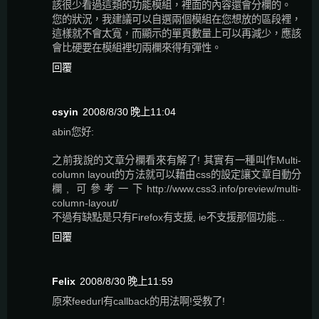
該很少看過這類的功能模組，裡面的內容還會分欄的。
您的狀況，我建議可以自選兩個模組在您想放的區段裡，
這樣就不會太寬，而顯示的單頁數量上可以再減少，應該
會比硬要在模組裡切兩欄來得有彈性。
回覆
csyin
2008/8/30 晚上11:04
abin您好:
之前我說的文章分欄看來有解了! 其實有一種叫作Multi-
column layout的方法就可以藉由css的設定讓文章自動分
欄, 可參考一下http://www.css3.info/preview/multi-
column-layout/
不過有缺點是只有Firefox有支援, ie不支援那個功能...
回覆
Felix
2008/8/30 晚上11:59
原來feedurl有callback的用法啊!受教了!