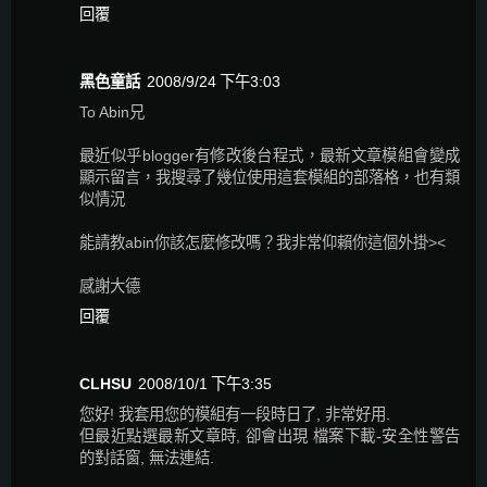
回覆
黑色童話
2008/9/24 下午3:03
To Abin兄
最近似乎blogger有修改後台程式，最新文章模組會變成
顯示留言，我搜尋了幾位使用這套模組的部落格，也有類
似情況
能請教abin你該怎麼修改嗎？我非常仰賴你這個外掛><
感謝大德
回覆
CLHSU
2008/10/1 下午3:35
您好! 我套用您的模組有一段時日了, 非常好用.
但最近點選最新文章時, 卻會出現 檔案下載-安全性警告
的對話窗, 無法連結.