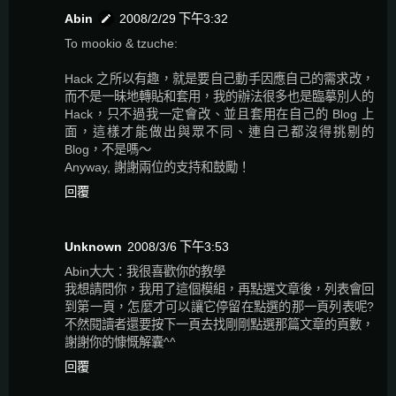
Abin
2008/2/29 下午3:32
To mookio & tzuche:
Hack 之所以有趣，就是要自己動手因應自己的需求改，
而不是一昧地轉貼和套用，我的辦法很多也是臨摹別人的
Hack，只不過我一定會改、並且套用在自己的 Blog 上
面，這樣才能做出與眾不同、連自己都沒得挑剔的
Blog，不是嗎～
Anyway, 謝謝兩位的支持和鼓勵！
回覆
Unknown
2008/3/6 下午3:53
Abin大大：我很喜歡你的教學
我想請問你，我用了這個模組，再點選文章後，列表會回
到第一頁，怎麼才可以讓它停留在點選的那一頁列表呢?
不然閱讀者還要按下一頁去找剛剛點選那篇文章的頁數，
謝謝你的慷慨解囊^^
回覆