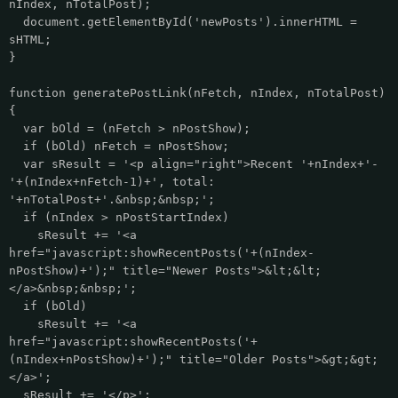
nIndex, nTotalPost);
document.getElementById('newPosts').innerHTML =
sHTML;
}
function generatePostLink(nFetch, nIndex, nTotalPost)
{
var bOld = (nFetch > nPostShow);
if (bOld) nFetch = nPostShow;
var sResult = '<p align="right">Recent '+nIndex+'-
'+(nIndex+nFetch-1)+', total:
'+nTotalPost+'.&nbsp;&nbsp;';
if (nIndex > nPostStartIndex)
sResult += '<a
href="javascript:showRecentPosts('+(nIndex-
nPostShow)+');" title="Newer Posts">&lt;&lt;
</a>&nbsp;&nbsp;';
if (bOld)
sResult += '<a
href="javascript:showRecentPosts('+
(nIndex+nPostShow)+');" title="Older Posts">&gt;&gt;
</a>';
sResult += '</p>';