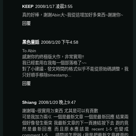
KEEP
2008/1/17 凌晨3:55
真的好棒，謝謝Abin大~我從這增加好多東西~謝謝你~
回覆
黑色童話
2008/1/20 下午4:58
To Abin
感謝你的終極版大作，非常實用!!
我已經套用在我每一個部落格了~~
對了小建議 - 發文時間的格式似乎不能從原始碼調整，我
只好順手移除timestamp...
回覆
Shiang
2008/1/20 晚上9:47
謝謝囉~很實用ㄉ東西 尤其是可以有頁數
可是我加ㄌ兩ㄍ 一個是最新文章 一個是最新回應 結果兩
個好像發生衝突 我最新文章的下一頁連結按下去 跑的竟
然是最新回應 而且原本應該是 recent 1-5 也變成
comment 1-5......請問該怎麼辦 (我是把最新文章裡面的