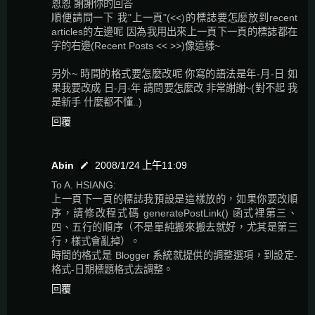
恩恩 謝謝你的回答
順便請問一下 我"上一頁"(<<)的標誌要怎麼放到recent
articles的左邊呢 因為我用出來上一頁下一頁的標誌都在
字的右邊(Recent Posts << >>)像這樣~
另外~ 時間的格式要怎麼改呢 你寫的語法是年-月-日 如
果我要改成 日-月-年 請問要怎麼改 非常謝謝~(對不起 我
是新手 什麼都不懂..)
回覆
Abin
2008/1/24 上午11:09
To A. HSIANG:
上一頁下一頁的標誌我預設是這樣放的，如果你要改順
序，請修改程式碼 generatePostLink() 函式裡第三、
四、五行的順序（不是單純搬來搬去就好，尤其是第三
行，樣式會亂掉）。
時間的格式是 Blogger 系統就提供的調整選項，到設定-
格式-日期標題格式去調整。
回覆