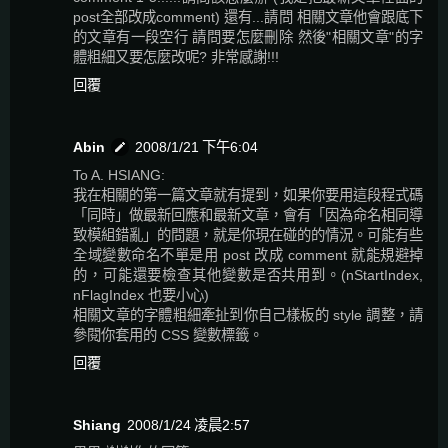
post全部改成comment) 還有...請問 相關文章他會跟底下
的文章有一段空行 請問要怎麼刪除 然後"相關文章"的字
體粗細又要怎麼改呢? 非常感謝!!!
回覆
Abin
2008/1/21 下午6:04
To A. HSIANG:
我在相關的第一篇文章就有提到，如果你要用這段程式碼
「同時」做最新回應和最新文章，會有「因為命名相同導
致模組錯亂」的問題，就是你現在碰的的情況。可能有些
全域變數命名不單是用 post 改成 comment 就能規避掉
的，可能還要檢查其他變數是否共用到。(nStartIndex,
nFlagIndex 也要小心)
相關文章的字體粗細牽扯到你自己樣板的 style 調整，請
參閱你套用的 CSS 變數標籤。
回覆
Shiang
2008/1/24 凌晨2:57