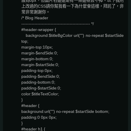
設為0px，但圖片右邊還是有一條邊框去不掉。以下我附
上改過的CSS請你幫我看一下為什麼會這樣，拜託了，非
常非常謝謝你。
/* Blog Header
----------------------------------------------- */
#header-wrapper {
background:$titleBgColor url("") no-repeat $startSide
top;
margin-top:10px;
margin-$endSide:0;
margin-bottom:0;
margin-$startSide:0;
padding-top:0px;
padding-$endSide:0;
padding-bottom:0;
padding-$startSide:0;
color:$titleTextColor;
}
#header {
background:url("") no-repeat $startSide bottom;
padding:0 0px 0px;
}
#header h1 {