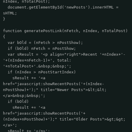
nIndex, nTotalPost);
document.getElementById('newPosts').innerHTML =
sHTML;
}
function generatePostLink(nFetch, nIndex, nTotalPost)
{
var bOld = (nFetch > nPostShow);
if (bOld) nFetch = nPostShow;
var sResult = '<p align="right">Recent '+nIndex+'-
'+(nIndex+nFetch-1)+', total:
'+nTotalPost+'.&nbsp;&nbsp;';
if (nIndex > nPostStartIndex)
sResult += '<a
href="javascript:showRecentPosts('+(nIndex-
nPostShow)+');" title="Newer Posts">&lt;&lt;
</a>&nbsp;&nbsp;';
if (bOld)
sResult += '<a
href="javascript:showRecentPosts('+
(nIndex+nPostShow)+');" title="Older Posts">&gt;&gt;
</a>';
sResult += '</p>';