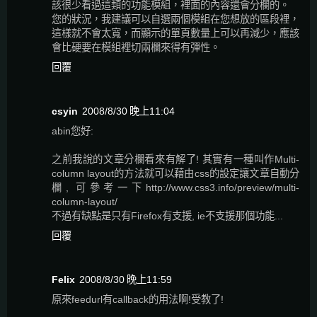
該很少看過這類的功能模組，裡面的內容還會分欄的。
您的狀況，我建議可以自選兩個模組在您想放的區段裡，
這樣就不會太寬，而顯示的單頁數量上可以再減少，應該
會比硬要在模組裡切兩欄來得有彈性。
回覆
csyin
2008/8/30 晚上11:04
abin您好:
之前我說的文章分欄看來有解了! 其實有一種叫作Multi-
column layout的方法就可以藉由css的設定讓文章自動分
欄, 可參考一下http://www.css3.info/preview/multi-
column-layout/
不過有缺點是只有Firefox有支援, ie不支援那個功能...
回覆
Felix
2008/8/30 晚上11:59
原來feedurl有callback的用法啊!受教了!