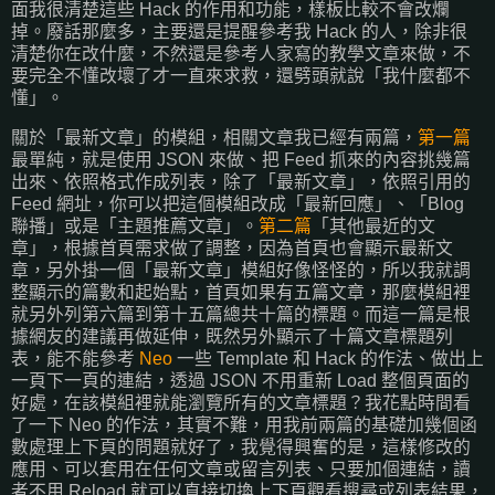
面我很清楚這些 Hack 的作用和功能，樣板比較不會改爛
掉。廢話那麼多，主要還是提醒參考我 Hack 的人，除非很
清楚你在改什麼，不然還是參考人家寫的教學文章來做，不
要完全不懂改壞了才一直來求救，還劈頭就說「我什麼都不
懂」。
關於「最新文章」的模組，相關文章我已經有兩篇，
第一篇
最單純，就是使用 JSON 來做、把 Feed 抓來的內容挑幾篇
出來、依照格式作成列表，除了「最新文章」，依照引用的
Feed 網址，你可以把這個模組改成「最新回應」、「Blog
聯播」或是「主題推薦文章」。
第二篇
「其他最近的文
章」，根據首頁需求做了調整，因為首頁也會顯示最新文
章，另外掛一個「最新文章」模組好像怪怪的，所以我就調
整顯示的篇數和起始點，首頁如果有五篇文章，那麼模組裡
就另外列第六篇到第十五篇總共十篇的標題。而這一篇是根
據網友的建議再做延伸，既然另外顯示了十篇文章標題列
表，能不能參考
Neo
一些 Template 和 Hack 的作法、做出上
一頁下一頁的連結，透過 JSON 不用重新 Load 整個頁面的
好處，在該模組裡就能瀏覽所有的文章標題？我花點時間看
了一下 Neo 的作法，其實不難，用我前兩篇的基礎加幾個函
數處理上下頁的問題就好了，我覺得興奮的是，這樣修改的
應用、可以套用在任何文章或留言列表、只要加個連結，讀
者不用 Reload 就可以直接切換上下頁觀看搜尋或列表結果，