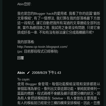
Abin您好:
我也是您的Blogger hack的愛用者. 我看了你的這篇"最新
文章模組", 有了一個想法, 我打算在我的部落格最下方放
這一段程式, 讓它自動把我所有寫過的文章連結全部列出
來, 當作為總目錄之用. 我試用之後是沒有問題, 只是它會
排成好長一串. 不知有沒有辦法讓它分成兩欄顯示呢?
我的部落格:
http://www.cp-toxin.blogspot.com/
(ps: 目前那段程式已經移除)
回覆
Abin
2008/8/29 下午1:43
To csyin:
使用 Blogger 會發現，每個功能模組呈現和安排都是以
單個區塊為單位，像列出文章這類功能，單純就是條列一
篇篇的標題，程式碼裡不會顧及顯示還要分欄的狀況。因
為有人會把該模組放在 Sidebar、有人會放在主要頁面、
有人的模板就已經是分三欄四欄來安排模組，因此，您應