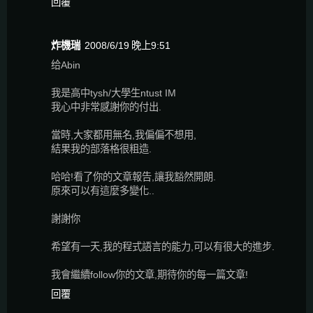
回覆
炸機瑞
2008/6/19 晚上9:51
给Abin
我是高中tysh/大學生ntust IM
我心中非常感謝你的付出.
當時,大家都用無名,我偏偏不想用,
結果我的部落格很粗造.
哈哈!看了你的文章報告,讓我豁然開朗.
原來可以有這麼多變化..
謝謝你
希望有一天,我的程式語言的能力,可以有很大的進步.
我會繼續follow你的文章,期待你的每一篇文章!
回覆