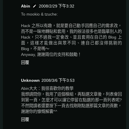
Abin
2008/2/29 下午3:32
To mookio & tzuche:
Hack 之所以有趣，就是要自己動手因應自己的需求改，
而不是一昧地轉貼和套用，我的辦法很多也是臨摹別人的
Hack，只不過我一定會改、並且套用在自己的 Blog 上
面，這樣才能做出與眾不同、連自己都沒得挑剔的
Blog，不是嗎～
Anyway, 謝謝兩位的支持和鼓勵！
回覆
Unknown
2008/3/6 下午3:53
Abin大大：我很喜歡你的教學
我想請問你，我用了這個模組，再點選文章後，列表會回
到第一頁，怎麼才可以讓它停留在點選的那一頁列表呢?
不然閱讀者還要按下一頁去找剛剛點選那篇文章的頁數，
謝謝你的慷慨解囊^^
回覆