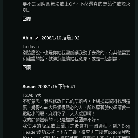
要不是回應區無法放上Gif，不然還真的想給你放煙火
咧...
回覆
Abin
2008/1/10 凌晨1:02
To davin:
別這麼說～也是你給我靈感讓我動手去改的，有其他需要
和建議的話，歡迎您繼續給我意見，或是一起討論。
回覆
Susan
2008/1/15 下午5:41
To:Abin大
不好意思，我想修改自己的部落格，上網搜尋資料找到這
裏，覺得Abin大是個很熱心的人，所以厚著臉皮想請教一
點點小問題，麻煩你了，大大感恩啊！
我的問題蠻蠢的，只是標題首圖弄不好。
我使用的版型放上圖片之後會有一圈邊框，到/* Blog
Header成功去掉上下左三邊，檢查再三所有bottom我都