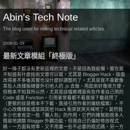
Abin's Tech Note
The blog used for noting technical related articles
2008-01-09
最新文章模組「終極版」
好一陣子都沒有更新這裡的文章，不是因為我偷懶，實在是
不知道有什麼技術文章可以寫，尤其是 Blogger Hack，版面
改得差不多後其實也沒什麼好調整的了。尤其是我不喜歡像
某些人改樣板總要外引他人的 .js 去做，用起來好像很方便，
但根本不知其所以然，尤其是該檔案裡面有些作者自己用的
Code 或是 Function，引用者常看都不看直接下載就用了
（更狠的就是根本不下載、直接引用作者的連結檔案），不
小心改爛樣板或是與其他 Hack 衝突就哭天喊地了。當然我
多少也會肯定一些「懶人包」的作用，它們的確幫助很多人
簡易地調整 Blogger 外觀功能，但我自己仍偏好修改程式
碼，一方面有效率、又不用塞一些不必要的程式碼，另一方