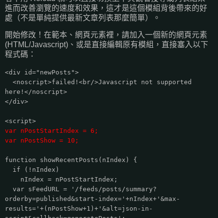
進而改善瀏覽的速度和效果，這才是這個模組背後帶來的好
處（不是單純提供最新文章列表那麼簡單）。
開始修改！在範本、網頁元素裡，請加入一個新的網頁元素
(HTML/Javascript)、或是直接編輯原有模組，直接塞入以下
程式碼：
<div id="newPosts">
<noscript>failed!<br/>Javascript not supported
here!</noscript>
</div>
<script>
var nPostStartIndex = 6;
var nPostShow = 10;
function showRecentPosts(nIndex) {
if (!nIndex)
nIndex = nPostStartIndex;
var sFeedURL = '/feeds/posts/summary?
orderby=published&start-index='+nIndex+'&max-
results='+(nPostShow+1)+'&alt=json-in-