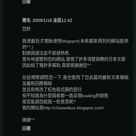
回覆
匿名
2009/1/18 凌晨12:42
您好
我是最近才開始使用blogspot(本來都是用別的網站提供
的^^;)
對網頁語法並不是很熟悉,
意外地瀏覽到您的網站,發現了許多清楚易瞭的分享文章
因此給了我許多幫助,真是很謝謝您^^
在這裡想請問您一下,我也套用了您此篇的最新文章模組
及最新回應模組
並且有修改了紅色程式碼的部分
但不知道為什麼兩者都一直呈現loading的狀態
是否能請您給我一些意見呢?
我的網址是http://chiuweikuo.blogspot.com/
謝謝^^
回覆