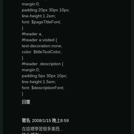
margin:0;
padding:20px 30px 10px;
line-height:1.2em;
font: $pageTitleFont;
}
#header a,
#header a:visited {
text-decoration:none;
color: $titleTextColor;
}
#header .description {
margin:0;
padding:5px 30px 10px;
line-height:1.5em;
font: $descriptionFont;
}
回覆
匿名
2008/1/15 晚上8:59
在這裡學習很多東西...