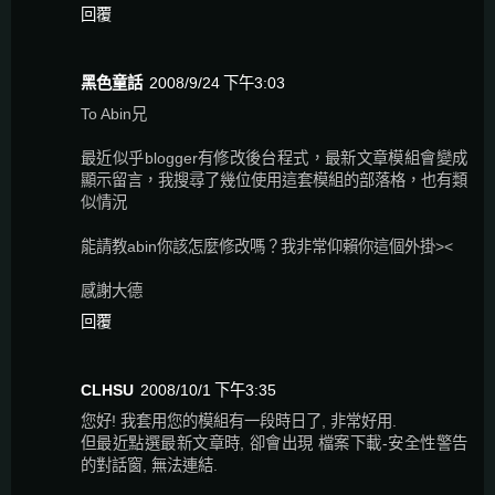
回覆
黑色童話
2008/9/24 下午3:03
To Abin兄
最近似乎blogger有修改後台程式，最新文章模組會變成
顯示留言，我搜尋了幾位使用這套模組的部落格，也有類
似情況
能請教abin你該怎麼修改嗎？我非常仰賴你這個外掛><
感謝大德
回覆
CLHSU
2008/10/1 下午3:35
您好! 我套用您的模組有一段時日了, 非常好用.
但最近點選最新文章時, 卻會出現 檔案下載-安全性警告
的對話窗, 無法連結.