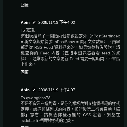
回覆
Abin
2008/11/19 下午4:02
To 嘉瑋:
這個模組除了一開始兩個參數設定外（nPostStartIndex
= 新文章起始篇號, nPostShow = 顯示文章數量），內容
都是從 RSS Feed 資料抓來的，如果你參數沒設錯，請
檢查你的 Feed 內容（直接用瀏覽器觀看 feed 的資
料），通常最新的文章更新 Feed 需要一點時間，不會馬
上出來。
回覆
Abin
2008/11/19 下午4:07
To qwertgfdsa78:
不是不會靠左邊對齊，是你的樣板內對 li 這個標籤的樣式
定義，讓這類條列式的內容，換行後第二行會自動「縮
排」靠右。請檢查你樣板裡的 CSS 定義，調整在
.sidebar li 裡面對樣式的定義。