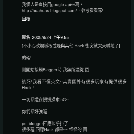
我個人是直接用google api來寫，
http://huahuas.blogspot.com/，參考看看囉!
回覆
匿名
2008/9/24 上午9:55
[不小心改爛樣板或是與其他 Hack 衝突就哭天喊地了]
的確!!
剛開始接觸Blogger時.我無所適從.囧
該死!我看不懂英文~其實國外有很多玩家有提供很多
Hack !
一切都還在慢慢摸索inG~
你們都好強喔 .
ps. blogger回應似乎掛了 .
很多種 回應Hack 都是~~ 怪怪的 囧