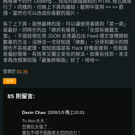
碼裡第十四行 'Loading ...' 改成你圖檔連結的 HTML 程式碼就
行了。同樣的，切換上下頁的連結，範例中是用 << >> 箭
頭，當然也可以改成你喜歡的圖片。
有了上下頁，我想最棒的是，可以讓使用者跳到「某一頁」
是最好，同時也列出「總共有幾頁」、「全部有幾篇文
章」，不過就現在用 JSON 去逐篇拉出 Feed 裡文章標題和
數量的方法，沒辦法一次就知道「總數」，分頁和顯示的問
題也不容易處理，我知道還是有 Hack 好像能做到，但我還
是偏好簡單、有效率又獨立安全的辦法。如果有找到，本文
會再改個第四版「最後終極版」好了，哈哈～
發表於
01:35
分享
85 則留言:
Davin Chao
2008/1/9 晚上10:01
To Abin大大：
您實在太強了....
實在不得不佩服老大您的功力！