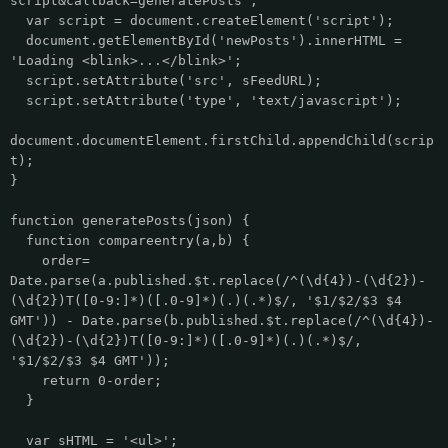
script&callback=generatePosts';
var script = document.createElement('script');
document.getElementById('newPosts').innerHTML =
'Loading <blink>...</blink>';
script.setAttribute('src', sFeedURL);
script.setAttribute('type', 'text/javascript');
document.documentElement.firstChild.appendChild(scrip
t);
}
function generatePosts(json) {
function compareentry(a,b) {
order=
Date.parse(a.published.$t.replace(/^(\d{4})-(\d{2})-
(\d{2})T([0-9:]*)([.0-9]*)(.)(.*)$/, '$1/$2/$3 $4
GMT')) - Date.parse(b.published.$t.replace(/^(\d{4})-
(\d{2})-(\d{2})T([0-9:]*)([.0-9]*)(.)(.*)$/,
'$1/$2/$3 $4 GMT'));
return 0-order;
}
var sHTML = '<ul>';