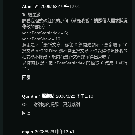
Abin
2008/8/22 中午12:01
To 楊昆澈:
請看我程式碼紅色的部份（就是我說：
請照個人需求狀況
修改
的部份）：
var nPostStartIndex = 6;
var nPostShow = 10;
意思是，「最新文章」從第 6 篇開始顯示，最多顯示 10
篇文章。你的 Blog 還不到五篇文章，你覺得你照抄我的
程式碼不修改，能夠有最新文章顯示得出來嗎？
以你的狀況，把 nPostStartIndex 的值從 6 改成 1 就行
了。
回覆
Quintin．醫觀點
2008/8/22 下午1:10
Ok.... 謝謝您的提醒！萬分感謝...
回覆
csyin
2008/8/29 中午12:41