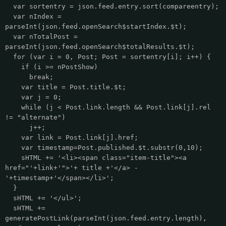
var sortentry = json.feed.entry.sort(compareentry);
var nIndex =
parseInt(json.feed.openSearch$startIndex.$t);
var nTotalPost =
parseInt(json.feed.openSearch$totalResults.$t);
for (var i = 0, Post; Post = sortentry[i]; i++) {
if (i >= nPostShow)
break;
var title = Post.title.$t;
var j = 0;
while (j < Post.link.length && Post.link[j].rel
!= "alternate")
j++;
var link = Post.link[j].href;
var timestamp=Post.published.$t.substr(0,10);
sHTML += '<li><span class="item-title"><a
href="'+link+'">'+ title +'</a> -
'+timestamp+'</span></li>';
}
sHTML += '</ul>';
sHTML +=
generatePostLink(parseInt(json.feed.entry.length),