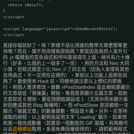
return sResult;
}
</script>
<script language="javascript">showRecentPosts();
</script>
直接存檔就好了。啥？那樣不是比用誰的教學文章更簡單更
快嗎？而且，還不用改樣板原始碼？那是因為我把人家外引
的 .js 檔裡面的宣告函式和呼叫直接寫在上面，總共有六十幾
行（好多，比我的上一版多了一倍），用的方法和 Neo 大同
小異，但程式碼至少比 Neo 少了四五倍（因為人家還有其他
自用函式，不一定用在這裡的），單就以上功能上面那些就
夠了。要使用本 Hack 前，同樣地請注意以上標紅的那幾
行，照個人需求修改。變數 nPostStartIndex 是此模組要顯示
的文章是從「第幾篇」開始，像我首頁顯示五篇文章，起始
文章就從 6 開始，要從頭開始請設成 1 （尤其你用來顯示最
新回應或其他 Blog 聯播時）。而 nPostShow 是該模組一次
顯示「幾篇文章」的數量變數，預設是十篇。另外，在等待
讀取的過程，以上範例我是用文字 "Loading" 顯示，如果想
和我一樣改成動畫（其實是一個動態的 GIF 圖檔，有興趣可
以去
這個網站
取用，多是免費授權使用的），請把範例程式