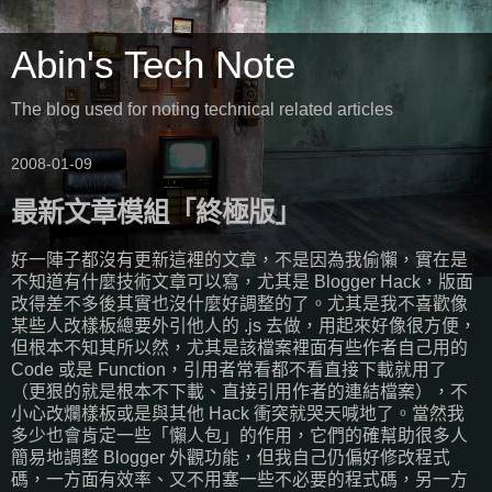
Abin's Tech Note
The blog used for noting technical related articles
2008-01-09
最新文章模組「終極版」
好一陣子都沒有更新這裡的文章，不是因為我偷懶，實在是
不知道有什麼技術文章可以寫，尤其是 Blogger Hack，版面
改得差不多後其實也沒什麼好調整的了。尤其是我不喜歡像
某些人改樣板總要外引他人的 .js 去做，用起來好像很方便，
但根本不知其所以然，尤其是該檔案裡面有些作者自己用的
Code 或是 Function，引用者常看都不看直接下載就用了
（更狠的就是根本不下載、直接引用作者的連結檔案），不
小心改爛樣板或是與其他 Hack 衝突就哭天喊地了。當然我
多少也會肯定一些「懶人包」的作用，它們的確幫助很多人
簡易地調整 Blogger 外觀功能，但我自己仍偏好修改程式
碼，一方面有效率、又不用塞一些不必要的程式碼，另一方