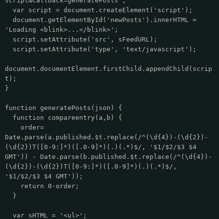
script&callback=generatePosts';
var script = document.createElement('script');
document.getElementById('newPosts').innerHTML =
'Loading <blink>...</blink>';
script.setAttribute('src', sFeedURL);
script.setAttribute('type', 'text/javascript');
document.documentElement.firstChild.appendChild(scrip
t);
}
function generatePosts(json) {
function compareentry(a,b) {
order=
Date.parse(a.published.$t.replace(/^(\d{4})-(\d{2})-
(\d{2})T([0-9:]*)([.0-9]*)(.)(.*)$/, '$1/$2/$3 $4
GMT')) - Date.parse(b.published.$t.replace(/^(\d{4})-
(\d{2})-(\d{2})T([0-9:]*)([.0-9]*)(.)(.*)$/,
'$1/$2/$3 $4 GMT'));
return 0-order;
}
var sHTML = '<ul>';