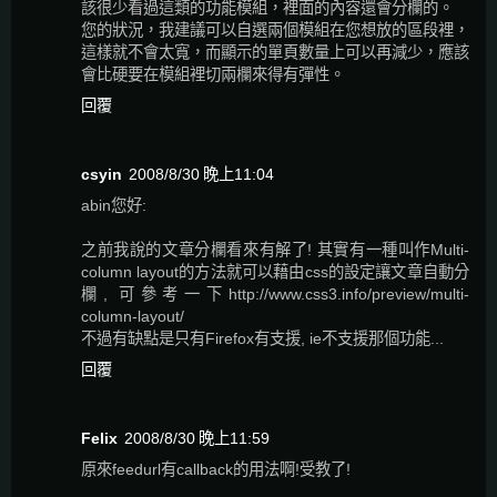
該很少看過這類的功能模組，裡面的內容還會分欄的。
您的狀況，我建議可以自選兩個模組在您想放的區段裡，
這樣就不會太寬，而顯示的單頁數量上可以再減少，應該
會比硬要在模組裡切兩欄來得有彈性。
回覆
csyin
2008/8/30 晚上11:04
abin您好:
之前我說的文章分欄看來有解了! 其實有一種叫作Multi-
column layout的方法就可以藉由css的設定讓文章自動分
欄, 可參考一下http://www.css3.info/preview/multi-
column-layout/
不過有缺點是只有Firefox有支援, ie不支援那個功能...
回覆
Felix
2008/8/30 晚上11:59
原來feedurl有callback的用法啊!受教了!