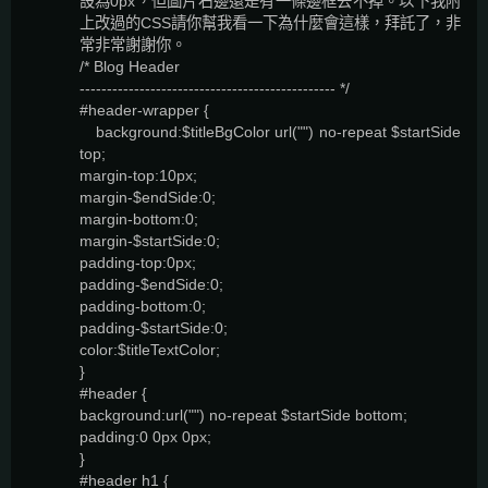
設為0px，但圖片右邊還是有一條邊框去不掉。以下我附
上改過的CSS請你幫我看一下為什麼會這樣，拜託了，非
常非常謝謝你。
/* Blog Header
----------------------------------------------- */
#header-wrapper {
background:$titleBgColor url("") no-repeat $startSide
top;
margin-top:10px;
margin-$endSide:0;
margin-bottom:0;
margin-$startSide:0;
padding-top:0px;
padding-$endSide:0;
padding-bottom:0;
padding-$startSide:0;
color:$titleTextColor;
}
#header {
background:url("") no-repeat $startSide bottom;
padding:0 0px 0px;
}
#header h1 {