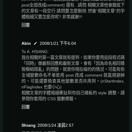
post全部改成comment) 還有...請問 相關文章他會跟底下
的文章有一段空行 請問要怎麼刪除 然後"相關文章"的字
體粗細又要怎麼改呢? 非常感謝!!!
回覆
Abin
2008/1/21 下午6:04
To A. HSIANG:
我在相關的第一篇文章就有提到，如果你要用這段程式碼
「同時」做最新回應和最新文章，會有「因為命名相同導
致模組錯亂」的問題，就是你現在碰的的情況。可能有些
全域變數命名不單是用 post 改成 comment 就能規避掉
的，可能還要檢查其他變數是否共用到。(nStartIndex,
nFlagIndex 也要小心)
相關文章的字體粗細牽扯到你自己樣板的 style 調整，請
參閱你套用的 CSS 變數標籤。
回覆
Shiang
2008/1/24 凌晨2:57