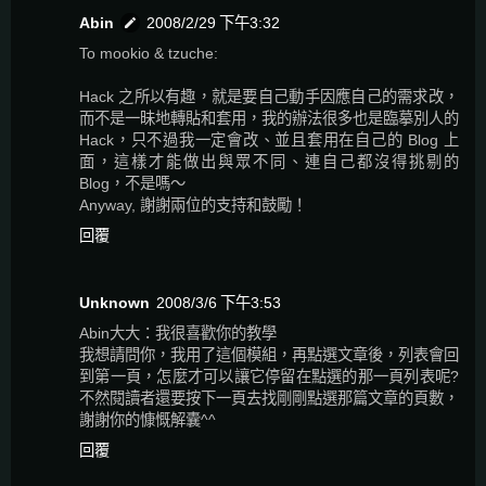
Abin
2008/2/29 下午3:32
To mookio & tzuche:
Hack 之所以有趣，就是要自己動手因應自己的需求改，
而不是一昧地轉貼和套用，我的辦法很多也是臨摹別人的
Hack，只不過我一定會改、並且套用在自己的 Blog 上
面，這樣才能做出與眾不同、連自己都沒得挑剔的
Blog，不是嗎～
Anyway, 謝謝兩位的支持和鼓勵！
回覆
Unknown
2008/3/6 下午3:53
Abin大大：我很喜歡你的教學
我想請問你，我用了這個模組，再點選文章後，列表會回
到第一頁，怎麼才可以讓它停留在點選的那一頁列表呢?
不然閱讀者還要按下一頁去找剛剛點選那篇文章的頁數，
謝謝你的慷慨解囊^^
回覆