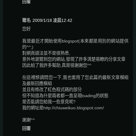
回覆
匿名
2009/1/18 凌晨12:42
您好
我是最近才開始使用blogspot(本來都是用別的網站提供
的^^;)
對網頁語法並不是很熟悉,
意外地瀏覽到您的網站,發現了許多清楚易瞭的分享文章
因此給了我許多幫助,真是很謝謝您^^
在這裡想請問您一下,我也套用了您此篇的最新文章模組
及最新回應模組
並且有修改了紅色程式碼的部分
但不知道為什麼兩者都一直呈現loading的狀態
是否能請您給我一些意見呢?
我的網址是http://chiuweikuo.blogspot.com/
謝謝^^
回覆