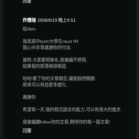
回覆
炸機瑞
2008/6/19 晚上9:51
给Abin
我是高中tysh/大學生ntust IM
我心中非常感謝你的付出.
當時,大家都用無名,我偏偏不想用,
結果我的部落格很粗造.
哈哈!看了你的文章報告,讓我豁然開朗.
原來可以有這麼多變化..
謝謝你
希望有一天,我的程式語言的能力,可以有很大的進步.
我會繼續follow你的文章,期待你的每一篇文章!
回覆