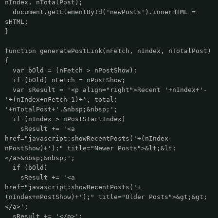
nIndex, nTotalPost);
document.getElementById('newPosts').innerHTML =
sHTML;
}
function generatePostLink(nFetch, nIndex, nTotalPost)
{
var bOld = (nFetch > nPostShow);
if (bOld) nFetch = nPostShow;
var sResult = '<p align="right">Recent '+nIndex+'-
'+(nIndex+nFetch-1)+', total:
'+nTotalPost+'.&nbsp;&nbsp;';
if (nIndex > nPostStartIndex)
sResult += '<a
href="javascript:showRecentPosts('+(nIndex-
nPostShow)+');" title="Newer Posts">&lt;&lt;
</a>&nbsp;&nbsp;';
if (bOld)
sResult += '<a
href="javascript:showRecentPosts('+
(nIndex+nPostShow)+');" title="Older Posts">&gt;&gt;
</a>';
sResult += '</p>';