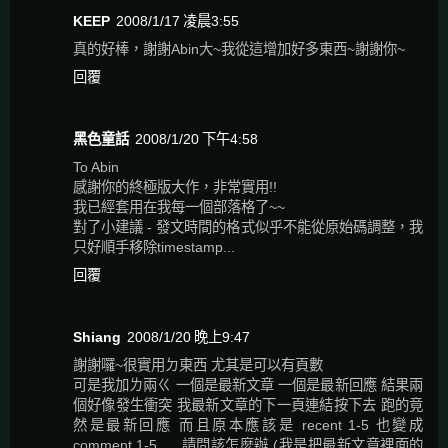
KEEP
2008/1/17 凌晨3:55
真的好棒，謝謝Abin大~我從這增加好多東西~謝謝你~
回覆
黑色童話
2008/1/20 下午4:58
To Abin
感謝你的終極版大作，非常實用!!
我已經套用在我每一個部落格了~~
對了小建議 - 發文時間的格式似乎不能從原始碼調整，我
只好順手移除timestamp...
回覆
Shiang
2008/1/20 晚上9:47
謝謝囉~很實用ㄉ東西 尤其是可以有頁數
可是我加ㄌ兩ㄍ 一個是最新文章 一個是最新回應 結果兩
個好像發生衝突 我最新文章的下一頁連結按下去 跑的竟
然是最新回應 而且原本應該是 recent 1-5 也變成
comment 1-5......請問該怎麼辦 (我是把最新文章裡面的