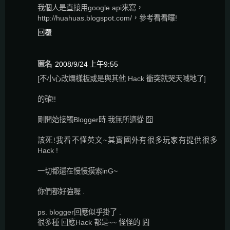
我個人是直接用google api來寫，
http://huahuas.blogspot.com/，參考看看囉!
回覆
匿名
2008/9/24 上午9:55
[不小心改爛樣板或是與其他 Hack 衝突就哭天喊地了]
的確!!
剛開始接觸Blogger時.我無所適從.囧
該死!我看不懂英文~其實國外有很多玩家有提供很多
Hack !
一切都還在慢慢摸索inG~
你們都好強喔 .
ps. blogger回應似乎掛了 .
很多種 回應Hack 都是~~ 怪怪的 囧