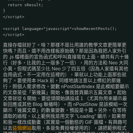
return sResult;
}
</script>
<script language="javascript">showRecentPosts();
</script>
直接存檔就好了。啥？那樣不是比用誰的教學文章更簡單更
快嗎？而且，還不用改樣板原始碼？那是因為我把人家外引
的 .js 檔裡面的宣告函式和呼叫直接寫在上面，總共有六十幾
行（好多，比我的上一版多了一倍），用的方法和 Neo 大同
小異，但程式碼至少比 Neo 少了四五倍（因為人家還有其他
自用函式，不一定用在這裡的），單就以上功能上面那些就
夠了。要使用本 Hack 前，同樣地請注意以上標紅的那幾
行，照個人需求修改。變數 nPostStartIndex 是此模組要顯示
的文章是從「第幾篇」開始，像我首頁顯示五篇文章，起始
文章就從 6 開始，要從頭開始請設成 1 （尤其你用來顯示最
新回應或其他 Blog 聯播時）。而 nPostShow 是該模組一次
顯示「幾篇文章」的數量變數，預設是十篇。另外，在等待
讀取的過程，以上範例我是用文字 "Loading" 顯示，如果想
和我一樣改成動畫（其實是一個動態的 GIF 圖檔，有興趣可
以去
這個網站
取用，多是免費授權使用的），請把範例程式