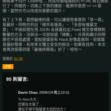
碼裡第十四行 'Loading ...' 改成你圖檔連結的 HTML 程式碼就
行了。同樣的，切換上下頁的連結，範例中是用 << >> 箭
頭，當然也可以改成你喜歡的圖片。
有了上下頁，我想最棒的是，可以讓使用者跳到「某一頁」
是最好，同時也列出「總共有幾頁」、「全部有幾篇文
章」，不過就現在用 JSON 去逐篇拉出 Feed 裡文章標題和
數量的方法，沒辦法一次就知道「總數」，分頁和顯示的問
題也不容易處理，我知道還是有 Hack 好像能做到，但我還
是偏好簡單、有效率又獨立安全的辦法。如果有找到，本文
會再改個第四版「最後終極版」好了，哈哈～
發表於
01:35
分享
85 則留言:
Davin Chao
2008/1/9 晚上10:01
To Abin大大：
您實在太強了....
實在不得不佩服老大您的功力！