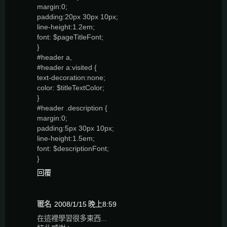
margin:0;
padding:20px 30px 10px;
line-height:1.2em;
font: $pageTitleFont;
}
#header a,
#header a:visited {
text-decoration:none;
color: $titleTextColor;
}
#header .description {
margin:0;
padding:5px 30px 10px;
line-height:1.5em;
font: $descriptionFont;
}
回覆
匿名
2008/1/15 晚上8:59
在這裡學習很多東西...