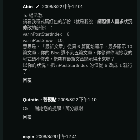
Abin
2008/8/22 中午12:01
To 楊昆澈:
請看我程式碼紅色的部份（就是我說：
請照個人需求狀況
修改
的部份）：
var nPostStartIndex = 6;
var nPostShow = 10;
意思是，「最新文章」從第 6 篇開始顯示，最多顯示 10
篇文章。你的 Blog 還不到五篇文章，你覺得你照抄我的
程式碼不修改，能夠有最新文章顯示得出來嗎？
以你的狀況，把 nPostStartIndex 的值從 6 改成 1 就行
了。
回覆
Quintin．醫觀點
2008/8/22 下午1:10
Ok.... 謝謝您的提醒！萬分感謝...
回覆
csyin
2008/8/29 中午12:41