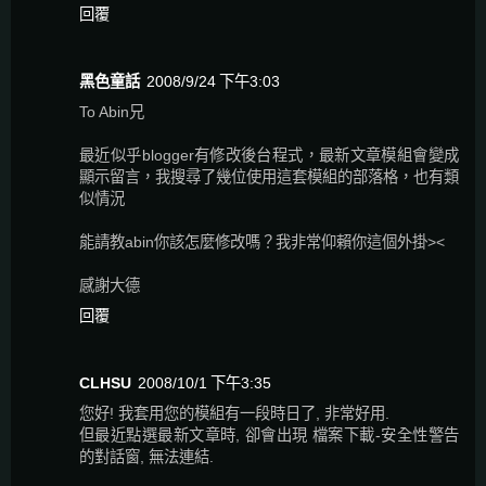
回覆
黑色童話
2008/9/24 下午3:03
To Abin兄
最近似乎blogger有修改後台程式，最新文章模組會變成
顯示留言，我搜尋了幾位使用這套模組的部落格，也有類
似情況
能請教abin你該怎麼修改嗎？我非常仰賴你這個外掛><
感謝大德
回覆
CLHSU
2008/10/1 下午3:35
您好! 我套用您的模組有一段時日了, 非常好用.
但最近點選最新文章時, 卻會出現 檔案下載-安全性警告
的對話窗, 無法連結.