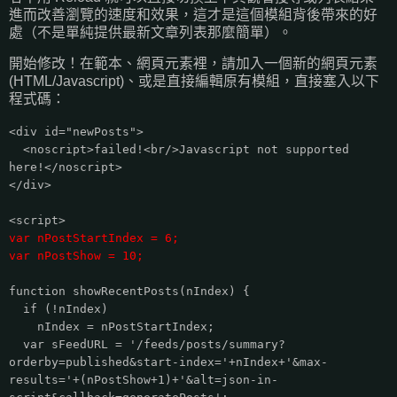
進而改善瀏覽的速度和效果，這才是這個模組背後帶來的好
處（不是單純提供最新文章列表那麼簡單）。
開始修改！在範本、網頁元素裡，請加入一個新的網頁元素
(HTML/Javascript)、或是直接編輯原有模組，直接塞入以下
程式碼：
<div id="newPosts">
<noscript>failed!<br/>Javascript not supported
here!</noscript>
</div>
<script>
var nPostStartIndex = 6;
var nPostShow = 10;
function showRecentPosts(nIndex) {
if (!nIndex)
nIndex = nPostStartIndex;
var sFeedURL = '/feeds/posts/summary?
orderby=published&start-index='+nIndex+'&max-
results='+(nPostShow+1)+'&alt=json-in-