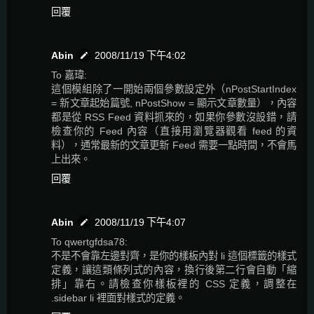
回覆
Abin
2008/11/19 下午4:02
To 嘉瑋:
這個模組除了一開始兩個參數設定外（nPostStartIndex
= 新文章起始篇號, nPostShow = 顯示文章數量），內容
都是從 RSS Feed 資料抓來的，如果你參數沒設錯，請
檢查你的 Feed 內容（直接用瀏覽器觀看 feed 的資
料），通常最新的文章更新 Feed 需要一點時間，不會馬
上出來。
回覆
Abin
2008/11/19 下午4:07
To qwertgfdsa78:
不是不會靠左邊對齊，是你的樣板內對 li 這個標籤的樣式
定義，讓這類條列式的內容，換行後第二行會自動「縮
排」靠右。請檢查你樣板裡的 CSS 定義，調整在
.sidebar li 裡面對樣式的定義。