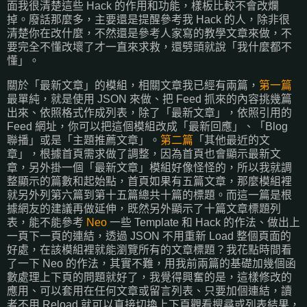
面我很清楚這些 Hack 的作用和功能，樣板比較不會改爛
掉。廢話那麼多，主要還是提醒參考我 Hack 的人，除非很
清楚你在改什麼，不然還是參考人家寫的教學文章來做，不
要完全不懂改壞了才一直來求救，還劈頭就說「我什麼都不
懂」。
關於「最新文章」的模組，相關文章我已經有兩篇，
第一篇
最單純，就是使用 JSON 來做、把 Feed 抓來的內容挑幾篇
出來、依照格式作成列表，除了「最新文章」，依照引用的
Feed 網址，你可以把這個模組改成「最新回應」、「Blog
聯播」或是「主題推薦文章」。
第二篇
「其他最近的文
章」，根據首頁需求做了調整，因為首頁也會顯示最新文
章，另外掛一個「最新文章」模組好像怪怪的，所以我就調
整顯示的篇數和起始點，首頁如果有五篇文章，那麼模組裡
就另外列第六篇到第十五篇總共十篇的標題。而這一篇是根
據網友的建議再做延伸，既然另外顯示了十篇文章標題列
表，能不能參考
Neo
一些 Template 和 Hack 的作法、做出上
一頁下一頁的連結，透過 JSON 不用重新 Load 整個頁面的
好處，在該模組裡就能瀏覽所有的文章標題？我花點時間看
了一下 Neo 的作法，其實不難，用我前兩篇的基礎加幾個函
數處理上下頁的問題就好了，我覺得興奮的是，這樣修改的
應用、可以套用在任何文章或留言列表、只要加個連結，讀
者不用 Reload 就可以直接切換上下頁觀看搜尋或列表結果，