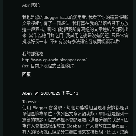
Abin您好:
我也是您的Blogger hack的愛用者. 我看了你的這篇"最新
文章模組", 有了一個想法, 我打算在我的部落格最下方放
這一段程式, 讓它自動把我所有寫過的文章連結全部列出
來, 當作為總目錄之用. 我試用之後是沒有問題, 只是它會
排成好長一串. 不知有沒有辦法讓它分成兩欄顯示呢?
我的部落格:
http://www.cp-toxin.blogspot.com/
(ps: 目前那段程式已經移除)
回覆
Abin
2008/8/29 下午1:43
To csyin:
使用 Blogger 會發現，每個功能模組呈現和安排都是以
單個區塊為單位，像列出文章這類功能，單純就是條列一
篇篇的標題，程式碼裡不會顧及顯示還要分欄的狀況。因
為有人會把該模組放在 Sidebar、有人會放在主要頁面、
有人的模板就已經是分三欄四欄來安排模組，因此，您應