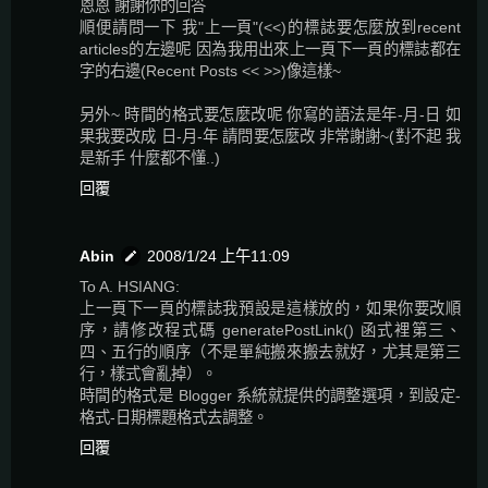
恩恩 謝謝你的回答
順便請問一下 我"上一頁"(<<)的標誌要怎麼放到recent
articles的左邊呢 因為我用出來上一頁下一頁的標誌都在
字的右邊(Recent Posts << >>)像這樣~
另外~ 時間的格式要怎麼改呢 你寫的語法是年-月-日 如
果我要改成 日-月-年 請問要怎麼改 非常謝謝~(對不起 我
是新手 什麼都不懂..)
回覆
Abin
2008/1/24 上午11:09
To A. HSIANG:
上一頁下一頁的標誌我預設是這樣放的，如果你要改順
序，請修改程式碼 generatePostLink() 函式裡第三、
四、五行的順序（不是單純搬來搬去就好，尤其是第三
行，樣式會亂掉）。
時間的格式是 Blogger 系統就提供的調整選項，到設定-
格式-日期標題格式去調整。
回覆