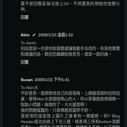
要不是回應區無法放上Gif，不然還真的想給你放煙火
咧...
回覆
Abin
2008/1/10 凌晨1:02
To davin:
別這麼說～也是你給我靈感讓我動手去改的，有其他需要
和建議的話，歡迎您繼續給我意見，或是一起討論。
回覆
Susan
2008/1/15 下午5:41
To:Abin大
不好意思，我想修改自己的部落格，上網搜尋資料找到這
裏，覺得Abin大是個很熱心的人，所以厚著臉皮想請教一
點點小問題，麻煩你了，大大感恩啊！
我的問題蠻蠢的，只是標題首圖弄不好。
我使用的版型放上圖片之後會有一圈邊框，到/* Blog
Header成功去掉上下左三邊，檢查再三所有bottom我都