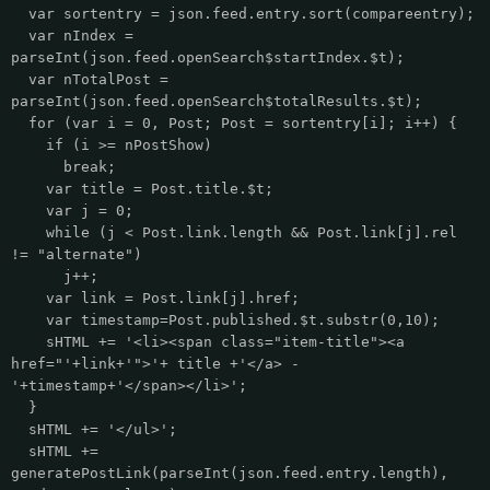
var sortentry = json.feed.entry.sort(compareentry);
var nIndex =
parseInt(json.feed.openSearch$startIndex.$t);
var nTotalPost =
parseInt(json.feed.openSearch$totalResults.$t);
for (var i = 0, Post; Post = sortentry[i]; i++) {
if (i >= nPostShow)
break;
var title = Post.title.$t;
var j = 0;
while (j < Post.link.length && Post.link[j].rel
!= "alternate")
j++;
var link = Post.link[j].href;
var timestamp=Post.published.$t.substr(0,10);
sHTML += '<li><span class="item-title"><a
href="'+link+'">'+ title +'</a> -
'+timestamp+'</span></li>';
}
sHTML += '</ul>';
sHTML +=
generatePostLink(parseInt(json.feed.entry.length),