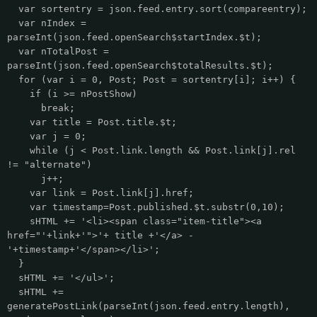
var sortentry = json.feed.entry.sort(compareentry);
var nIndex =
parseInt(json.feed.openSearch$startIndex.$t);
var nTotalPost =
parseInt(json.feed.openSearch$totalResults.$t);
for (var i = 0, Post; Post = sortentry[i]; i++) {
if (i >= nPostShow)
break;
var title = Post.title.$t;
var j = 0;
while (j < Post.link.length && Post.link[j].rel
!= "alternate")
j++;
var link = Post.link[j].href;
var timestamp=Post.published.$t.substr(0,10);
sHTML += '<li><span class="item-title"><a
href="'+link+'">'+ title +'</a> -
'+timestamp+'</span></li>';
}
sHTML += '</ul>';
sHTML +=
generatePostLink(parseInt(json.feed.entry.length),