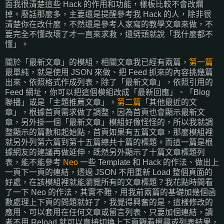
面我很清楚這些 Hack 的作用和功能，樣板比較不會改爛
掉。廢話那麼多，主要還是提醒參考我 Hack 的人，除非很
清楚你在改什麼，不然還是參考人家寫的教學文章來做，不
要完全不懂改壞了才一直來求救，還劈頭就說「我什麼都不
懂」。
關於「最新文章」的模組，相關文章我已經有兩篇，
第一篇
最單純，就是使用 JSON 來做、把 Feed 抓來的內容挑幾篇
出來、依照格式作成列表，除了「最新文章」，依照引用的
Feed 網址，你可以把這個模組改成「最新回應」、「Blog
聯播」或是「主題推薦文章」。
第二篇
「其他最近的文
章」，根據首頁需求做了調整，因為首頁也會顯示最新文
章，另外掛一個「最新文章」模組好像怪怪的，所以我就調
整顯示的篇數和起始點，首頁如果有五篇文章，那麼模組裡
就另外列第六篇到第十五篇總共十篇的標題。而這一篇是根
據網友的建議再做延伸，既然另外顯示了十篇文章標題列
表，能不能參考
Neo
一些 Template 和 Hack 的作法、做出上
一頁下一頁的連結，透過 JSON 不用重新 Load 整個頁面的
好處，在該模組裡就能瀏覽所有的文章標題？我花點時間看
了一下 Neo 的作法，其實不難，用我前兩篇的基礎加幾個函
數處理上下頁的問題就好了，我覺得興奮的是，這樣修改的
應用、可以套用在任何文章或留言列表、只要加個連結，讀
者不用 Reload 就可以直接切換上下頁觀看搜尋或列表結果，