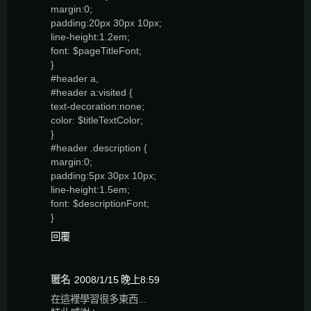
margin:0;
padding:20px 30px 10px;
line-height:1.2em;
font: $pageTitleFont;
}
#header a,
#header a:visited {
text-decoration:none;
color: $titleTextColor;
}
#header .description {
margin:0;
padding:5px 30px 10px;
line-height:1.5em;
font: $descriptionFont;
}
回覆
匿名
2008/1/15 晚上8:59
在這裡學習很多東西...