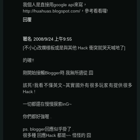
我個人是直接用google api來寫，
http://huahuas.blogspot.com/，參考看看囉!
回覆
匿名
2008/9/24 上午9:55
[不小心改爛樣板或是與其他 Hack 衝突就哭天喊地了]
的確!!
剛開始接觸Blogger時.我無所適從.囧
該死!我看不懂英文~其實國外有很多玩家有提供很多
Hack !
一切都還在慢慢摸索inG~
你們都好強喔 .
ps. blogger回應似乎掛了 .
很多種 回應Hack 都是~~ 怪怪的 囧