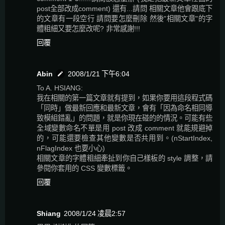
post全部改成comment) 還有...請問 相關文章他會跟底下
的文章有一段空行 請問要怎麼刪除 然後"相關文章"的字
體粗細又要怎麼改呢? 非常感謝!!!
回覆
Abin
2008/1/21 下午6:04
To A. HSIANG:
我在相關的第一篇文章就有提到，如果你要用這段程式碼
「同時」做最新回應和最新文章，會有「因為命名相同導
致模組錯亂」的問題，就是你現在碰的的情況。可能有些
全域變數命名不單是用 post 改成 comment 就能規避掉
的，可能還要檢查其他變數是否共用到。(nStartIndex,
nFlagIndex 也要小心)
相關文章的字體粗細牽扯到你自己樣板的 style 調整，請
參閱你套用的 CSS 變數標籤。
回覆
Shiang
2008/1/24 凌晨2:57