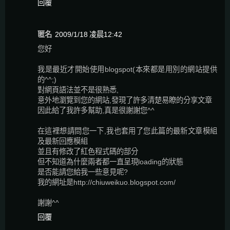
回覆
匿名
2009/1/18 凌晨12:42
您好
我是最近才開始使用blogspot(本來都是用別的網站提供
的^^;)
對網頁語法並不是很熟悉,
意外地瀏覽到您的網站,發現了許多清楚易瞭的分享文章
因此給了我許多幫助,真是很謝謝您^^
在這裡想請問您一下,我也套用了您此篇的最新文章模組
及最新回應模組
並且有修改了紅色程式碼的部分
但不知道為什麼兩者都一直呈現loading的狀態
是否能請您給我一些意見呢?
我的網址是http://chiuweikuo.blogspot.com/
謝謝^^
回覆