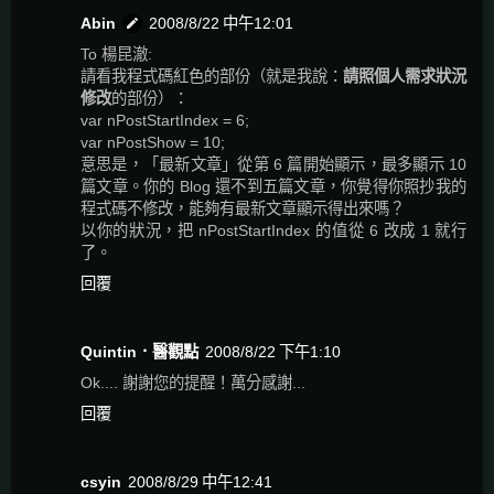
Abin
2008/8/22 中午12:01
To 楊昆澈:
請看我程式碼紅色的部份（就是我說：
請照個人需求狀況
修改
的部份）：
var nPostStartIndex = 6;
var nPostShow = 10;
意思是，「最新文章」從第 6 篇開始顯示，最多顯示 10
篇文章。你的 Blog 還不到五篇文章，你覺得你照抄我的
程式碼不修改，能夠有最新文章顯示得出來嗎？
以你的狀況，把 nPostStartIndex 的值從 6 改成 1 就行
了。
回覆
Quintin．醫觀點
2008/8/22 下午1:10
Ok.... 謝謝您的提醒！萬分感謝...
回覆
csyin
2008/8/29 中午12:41