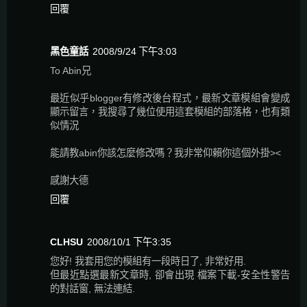
回覆
黑色童話
2008/9/24 下午3:03
To Abin兄
最近似乎blogger有修改後台程式，最新文章模組會變成
顯示留言，我搜尋了幾位使用這套模組的部落格，也有類
似情況
能請教abin你該怎麼修改嗎？我非常仰賴你這個外掛><
感謝大德
回覆
CLHSU
2008/10/1 下午3:35
您好! 我套用您的模組有一段時日了, 非常好用.
但最近點選最新文章時, 卻會出現 檔案下載-安全性警告
的對話窗, 無法連結.