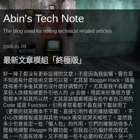
Abin's Tech Note
The blog used for noting technical related articles
2008-01-09
最新文章模組「終極版」
好一陣子都沒有更新這裡的文章，不是因為我偷懶，實在是
不知道有什麼技術文章可以寫，尤其是 Blogger Hack，版面
改得差不多後其實也沒什麼好調整的了。尤其是我不喜歡像
某些人改樣板總要外引他人的 .js 去做，用起來好像很方便，
但根本不知其所以然，尤其是該檔案裡面有些作者自己用的
Code 或是 Function，引用者常看都不看直接下載就用了
（更狠的就是根本不下載、直接引用作者的連結檔案），不
小心改爛樣板或是與其他 Hack 衝突就哭天喊地了。當然我
多少也會肯定一些「懶人包」的作用，它們的確幫助很多人
簡易地調整 Blogger 外觀功能，但我自己仍偏好修改程式
碼，一方面有效率、又不用塞一些不必要的程式碼，另一方