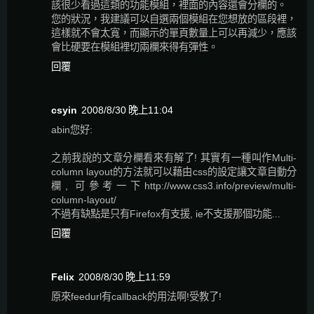
該很少看過這類的功能模組，裡面的內容還會分欄的。
您的狀況，我建議可以自選兩個模組在您想放的區段裡，
這樣就不會太寬，而顯示的單頁數量上可以再減少，應該
會比硬要在模組裡切兩欄來得有彈性。
回覆
csyin
2008/8/30 晚上11:04
abin您好:
之前我說的文章分欄看來有解了! 其實有一種叫作Multi-
column layout的方法就可以藉由css的設定讓文章自動分
欄, 可參考一下http://www.css3.info/preview/multi-
column-layout/
不過有缺點是只有Firefox有支援, ie不支援那個功能...
回覆
Felix
2008/8/30 晚上11:59
原來feedurl有callback的用法啊!受教了!