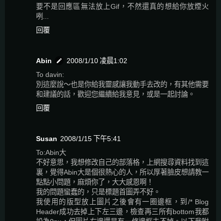
要不是回應區無法放上Gif，不然還真的想給你放煙火
咧...
回覆
Abin
2008/1/10 凌晨1:02
To davin:
別這麼說～也是你給我靈感讓我動手去改的，有其他需要
和建議的話，歡迎您繼續給我意見，或是一起討論。
回覆
Susan
2008/1/15 下午5:41
To:Abin大
不好意思，我想修改自己的部落格，上網搜尋資料找到這
裏，覺得Abin大是個很熱心的人，所以厚著臉皮想請教一
點點小問題，麻煩你了，大大感恩啊！
我的問題蠻蠢的，只是標題首圖弄不好。
我使用的版型放上圖片之後會有一圈邊框，到/* Blog
Header成功去掉上下左三邊，檢查再三所有bottom我都