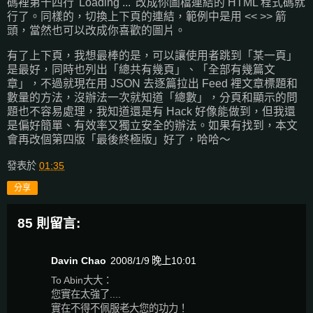
碼裡第十四行 'Loading ...' 改成你圖檔連結的 HTML 程式碼就
行了。同樣的，切換上下頁的連結，範例中是用 << >> 箭
頭，當然也可以改成你喜歡的圖片。
有了上下頁，我想最棒的是，可以讓使用者跳到「某一頁」
是最好，同時也列出「總共有幾頁」、「全部有幾篇文
章」，不過就現在用 JSON 去逐篇拉出 Feed 裡文章標題和
數量的方法，沒辦法一次就知道「總數」，分頁和顯示的問
題也不容易處理，我知道還是有 Hack 好像能做到，但我還
是偏好簡單、有效率又獨立安全的辦法。如果有找到，本文
會再改個第四版「最後終極版」好了，哈哈～
發表於
01:35
分享
85 則留言:
Davin Chao
2008/1/9 晚上10:01
To Abin大大：
您實在太強了....
實在不得不佩服老大您的功力！