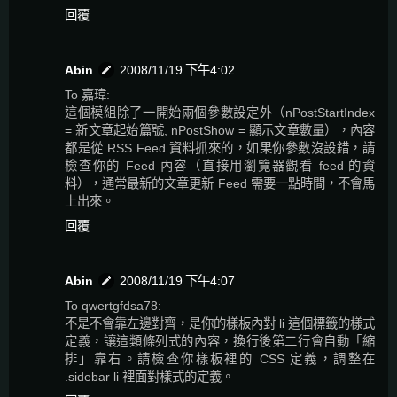
回覆
Abin
2008/11/19 下午4:02
To 嘉瑋:
這個模組除了一開始兩個參數設定外（nPostStartIndex
= 新文章起始篇號, nPostShow = 顯示文章數量），內容
都是從 RSS Feed 資料抓來的，如果你參數沒設錯，請
檢查你的 Feed 內容（直接用瀏覽器觀看 feed 的資
料），通常最新的文章更新 Feed 需要一點時間，不會馬
上出來。
回覆
Abin
2008/11/19 下午4:07
To qwertgfdsa78:
不是不會靠左邊對齊，是你的樣板內對 li 這個標籤的樣式
定義，讓這類條列式的內容，換行後第二行會自動「縮
排」靠右。請檢查你樣板裡的 CSS 定義，調整在
.sidebar li 裡面對樣式的定義。