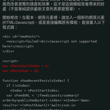
進而改善瀏覽的速度和效果，這才是這個模組背後帶來的好
處（不是單純提供最新文章列表那麼簡單）。
開始修改！在範本、網頁元素裡，請加入一個新的網頁元素
(HTML/Javascript)、或是直接編輯原有模組，直接塞入以下
程式碼：
<div id="newPosts">
<noscript>failed!<br/>Javascript not supported
here!</noscript>
</div>
<script>
var nPostStartIndex = 6;
var nPostShow = 10;
function showRecentPosts(nIndex) {
if (!nIndex)
nIndex = nPostStartIndex;
var sFeedURL = '/feeds/posts/summary?
orderby=published&start-index='+nIndex+'&max-
results='+(nPostShow+1)+'&alt=json-in-