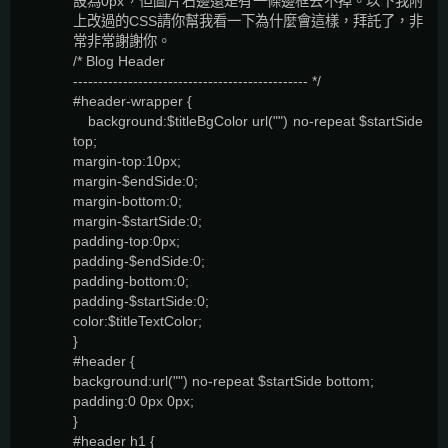
設為0px，但圖片右邊還是有一條邊框去不掉。以下我附
上改過的CSS請你幫我看一下為什麼會這樣，拜託了，非
常非常謝謝你。
/* Blog Header
----------------------------------------------- */
#header-wrapper {
background:$titleBgColor url("") no-repeat $startSide
top;
margin-top:10px;
margin-$endSide:0;
margin-bottom:0;
margin-$startSide:0;
padding-top:0px;
padding-$endSide:0;
padding-bottom:0;
padding-$startSide:0;
color:$titleTextColor;
}
#header {
background:url("") no-repeat $startSide bottom;
padding:0 0px 0px;
}
#header h1 {