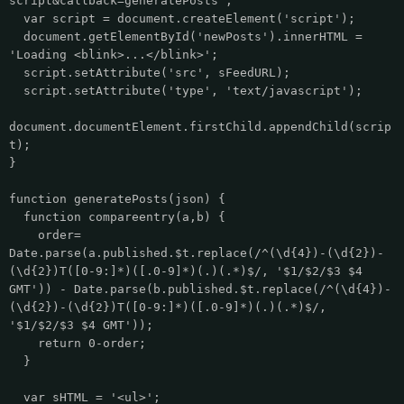
script&callback=generatePosts';
var script = document.createElement('script');
document.getElementById('newPosts').innerHTML =
'Loading <blink>...</blink>';
script.setAttribute('src', sFeedURL);
script.setAttribute('type', 'text/javascript');
document.documentElement.firstChild.appendChild(scrip
t);
}
function generatePosts(json) {
function compareentry(a,b) {
order=
Date.parse(a.published.$t.replace(/^(\d{4})-(\d{2})-
(\d{2})T([0-9:]*)([.0-9]*)(.)(.*)$/, '$1/$2/$3 $4
GMT')) - Date.parse(b.published.$t.replace(/^(\d{4})-
(\d{2})-(\d{2})T([0-9:]*)([.0-9]*)(.)(.*)$/,
'$1/$2/$3 $4 GMT'));
return 0-order;
}
var sHTML = '<ul>';