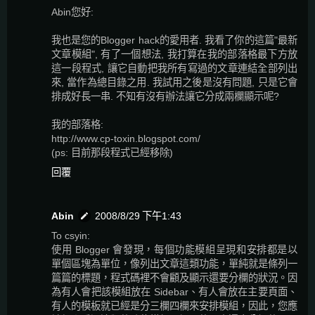
Abin您好:
我也是您的Blogger hack的愛用者. 我看了你的這篇"最新
文章模組", 有了一個想法, 我打算在我的部落格最下方放
這一段程式, 讓它自動把我所有寫過的文章連結全部列出
來, 當作為總目錄之用. 我試用之後是沒有問題, 只是它會
排成好長一串. 不知有沒有辦法讓它分成兩欄顯示呢?
我的部落格:
http://www.cp-toxin.blogspot.com/
(ps: 目前那段程式已經移除)
回覆
Abin
2008/8/29 下午1:43
To csyin:
使用 Blogger 會發現，每個功能模組呈現和安排都是以
單個區塊為單位，像列出文章這類功能，單純就是條列一
篇篇的標題，程式碼裡不會顧及顯示還要分欄的狀況。因
為有人會把該模組放在 Sidebar、有人會放在主要頁面、
有人的模板就已經是分三欄四欄來安排模組，因此，您應