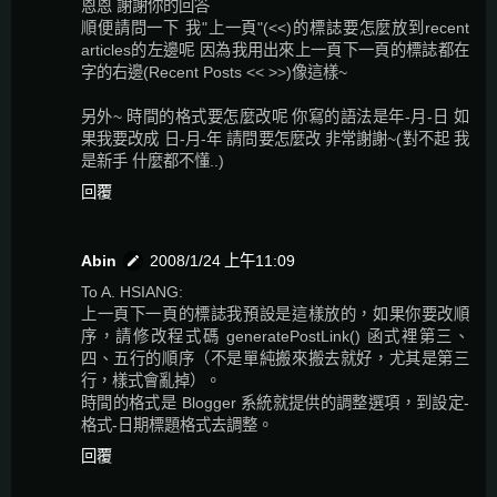
恩恩 謝謝你的回答
順便請問一下 我"上一頁"(<<)的標誌要怎麼放到recent
articles的左邊呢 因為我用出來上一頁下一頁的標誌都在
字的右邊(Recent Posts << >>)像這樣~
另外~ 時間的格式要怎麼改呢 你寫的語法是年-月-日 如
果我要改成 日-月-年 請問要怎麼改 非常謝謝~(對不起 我
是新手 什麼都不懂..)
回覆
Abin
2008/1/24 上午11:09
To A. HSIANG:
上一頁下一頁的標誌我預設是這樣放的，如果你要改順
序，請修改程式碼 generatePostLink() 函式裡第三、
四、五行的順序（不是單純搬來搬去就好，尤其是第三
行，樣式會亂掉）。
時間的格式是 Blogger 系統就提供的調整選項，到設定-
格式-日期標題格式去調整。
回覆