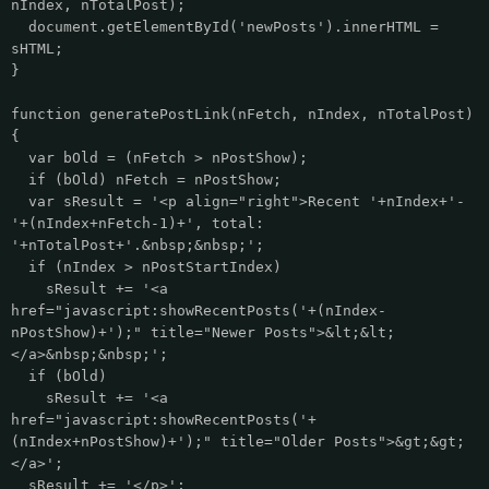
nIndex, nTotalPost);
document.getElementById('newPosts').innerHTML =
sHTML;
}
function generatePostLink(nFetch, nIndex, nTotalPost)
{
var bOld = (nFetch > nPostShow);
if (bOld) nFetch = nPostShow;
var sResult = '<p align="right">Recent '+nIndex+'-
'+(nIndex+nFetch-1)+', total:
'+nTotalPost+'.&nbsp;&nbsp;';
if (nIndex > nPostStartIndex)
sResult += '<a
href="javascript:showRecentPosts('+(nIndex-
nPostShow)+');" title="Newer Posts">&lt;&lt;
</a>&nbsp;&nbsp;';
if (bOld)
sResult += '<a
href="javascript:showRecentPosts('+
(nIndex+nPostShow)+');" title="Older Posts">&gt;&gt;
</a>';
sResult += '</p>';