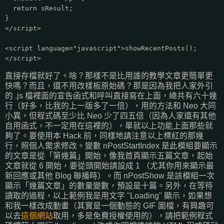
return sResult;
}
</script>
<script language="javascript">showRecentPosts();
</script>
直接存檔就好了。啥？那樣不是比用誰的教學文章更簡單更
快嗎？而且，還不用改樣板原始碼？那是因為我把人家外引
的 .js 檔裡面的宣告函式和呼叫直接寫在上面，總共有六十幾
行（好多，比我的上一版多了一倍），用的方法和 Neo 大同
小異，但程式碼至少比 Neo 少了四五倍（因為人家還有其他
自用函式，不一定用在這裡的），單就以上功能上面那些就
夠了。要使用本 Hack 前，同樣地請注意以上標紅的那幾
行，照個人需求修改。變數 nPostStartIndex 是此模組要顯示
的文章是從「第幾篇」開始，像我首頁顯示五篇文章，起始
文章就從 6 開始，要從頭開始請設成 1 （尤其你用來顯示最
新回應或其他 Blog 聯播時）。而 nPostShow 是該模組一次
顯示「幾篇文章」的數量變數，預設是十篇。另外，在等待
讀取的過程，以上範例我是用文字 "Loading" 顯示，如果想
和我一樣改成動畫（其實是一個動態的 GIF 圖檔，有興趣可
以去
這個網站
取用，多是免費授權使用的），請把範例程式