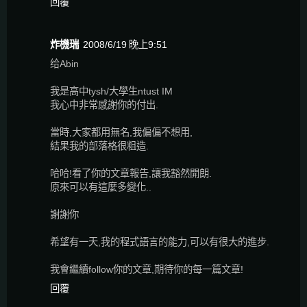
回覆
炸機瑞
2008/6/19 晚上9:51
给Abin
我是高中tysh/大學生ntust IM
我心中非常感謝你的付出.
當時,大家都用無名,我偏偏不想用,
結果我的部落格很粗造.
哈哈!看了你的文章報告,讓我豁然開朗.
原來可以有這麼多變化..
謝謝你
希望有一天,我的程式語言的能力,可以有很大的進步.
我會繼續follow你的文章,期待你的每一篇文章!
回覆