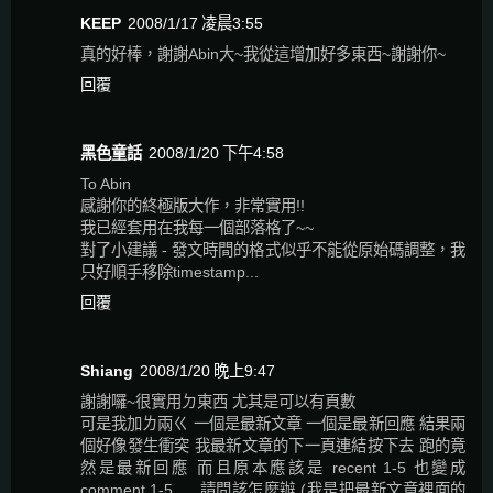
KEEP
2008/1/17 凌晨3:55
真的好棒，謝謝Abin大~我從這增加好多東西~謝謝你~
回覆
黑色童話
2008/1/20 下午4:58
To Abin
感謝你的終極版大作，非常實用!!
我已經套用在我每一個部落格了~~
對了小建議 - 發文時間的格式似乎不能從原始碼調整，我
只好順手移除timestamp...
回覆
Shiang
2008/1/20 晚上9:47
謝謝囉~很實用ㄉ東西 尤其是可以有頁數
可是我加ㄌ兩ㄍ 一個是最新文章 一個是最新回應 結果兩
個好像發生衝突 我最新文章的下一頁連結按下去 跑的竟
然是最新回應 而且原本應該是 recent 1-5 也變成
comment 1-5......請問該怎麼辦 (我是把最新文章裡面的