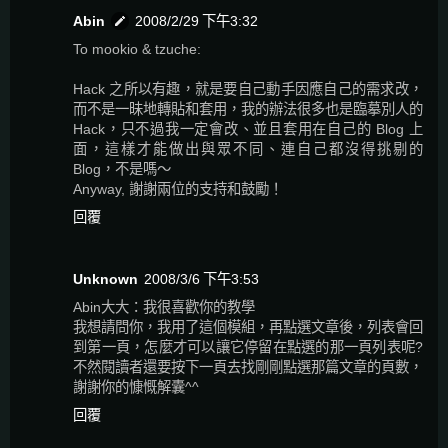
Abin
2008/2/29 下午3:32
To mookio & tzuche:
Hack 之所以有趣，就是要自己動手因應自己的需求改，
而不是一昧地轉貼和套用，我的辦法很多也是臨摹別人的
Hack，只不過我一定會改、並且套用在自己的 Blog 上
面，這樣才能做出與眾不同、連自己都沒得挑剔的
Blog，不是嗎～
Anyway, 謝謝兩位的支持和鼓勵！
回覆
Unknown
2008/3/6 下午3:53
Abin大大：我很喜歡你的教學
我想請問你，我用了這個模組，再點選文章後，列表會回
到第一頁，怎麼才可以讓它停留在點選的那一頁列表呢?
不然閱讀者還要按下一頁去找剛剛點選那篇文章的頁數，
謝謝你的慷慨解囊^^
回覆