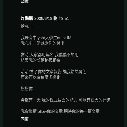
回覆
炸機瑞
2008/6/19 晚上9:51
给Abin
我是高中tysh/大學生ntust IM
我心中非常感謝你的付出.
當時,大家都用無名,我偏偏不想用,
結果我的部落格很粗造.
哈哈!看了你的文章報告,讓我豁然開朗.
原來可以有這麼多變化..
謝謝你
希望有一天,我的程式語言的能力,可以有很大的進步.
我會繼續follow你的文章,期待你的每一篇文章!
回覆