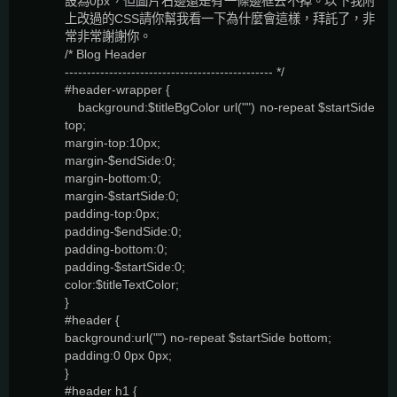
設為0px，但圖片右邊還是有一條邊框去不掉。以下我附
上改過的CSS請你幫我看一下為什麼會這樣，拜託了，非
常非常謝謝你。
/* Blog Header
----------------------------------------------- */
#header-wrapper {
background:$titleBgColor url("") no-repeat $startSide
top;
margin-top:10px;
margin-$endSide:0;
margin-bottom:0;
margin-$startSide:0;
padding-top:0px;
padding-$endSide:0;
padding-bottom:0;
padding-$startSide:0;
color:$titleTextColor;
}
#header {
background:url("") no-repeat $startSide bottom;
padding:0 0px 0px;
}
#header h1 {