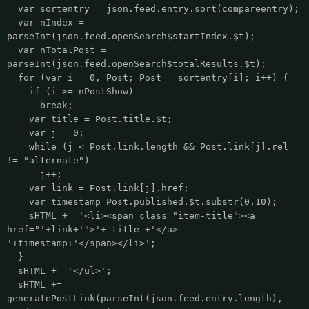
var sortentry = json.feed.entry.sort(compareentry);
var nIndex =
parseInt(json.feed.openSearch$startIndex.$t);
var nTotalPost =
parseInt(json.feed.openSearch$totalResults.$t);
for (var i = 0, Post; Post = sortentry[i]; i++) {
if (i >= nPostShow)
break;
var title = Post.title.$t;
var j = 0;
while (j < Post.link.length && Post.link[j].rel
!= "alternate")
j++;
var link = Post.link[j].href;
var timestamp=Post.published.$t.substr(0,10);
sHTML += '<li><span class="item-title"><a
href="'+link+'">'+ title +'</a> -
'+timestamp+'</span></li>';
}
sHTML += '</ul>';
sHTML +=
generatePostLink(parseInt(json.feed.entry.length),