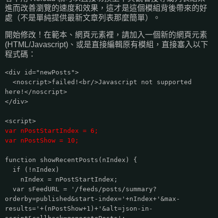
進而改善瀏覽的速度和效果，這才是這個模組背後帶來的好
處（不是單純提供最新文章列表那麼簡單）。
開始修改！在範本、網頁元素裡，請加入一個新的網頁元素
(HTML/Javascript)、或是直接編輯原有模組，直接塞入以下
程式碼：
<div id="newPosts">
<noscript>failed!<br/>Javascript not supported
here!</noscript>
</div>
<script>
var nPostStartIndex = 6;
var nPostShow = 10;
function showRecentPosts(nIndex) {
if (!nIndex)
nIndex = nPostStartIndex;
var sFeedURL = '/feeds/posts/summary?
orderby=published&start-index='+nIndex+'&max-
results='+(nPostShow+1)+'&alt=json-in-