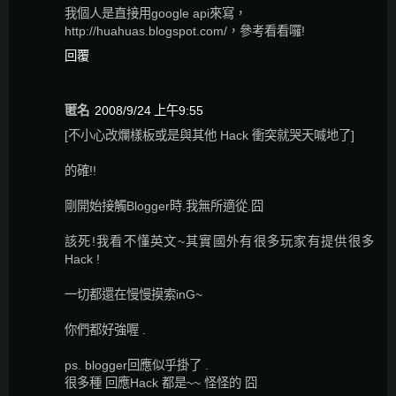
我個人是直接用google api來寫，
http://huahuas.blogspot.com/，參考看看囉!
回覆
匿名
2008/9/24 上午9:55
[不小心改爛樣板或是與其他 Hack 衝突就哭天喊地了]
的確!!
剛開始接觸Blogger時.我無所適從.囧
該死!我看不懂英文~其實國外有很多玩家有提供很多
Hack !
一切都還在慢慢摸索inG~
你們都好強喔 .
ps. blogger回應似乎掛了 .
很多種 回應Hack 都是~~ 怪怪的 囧