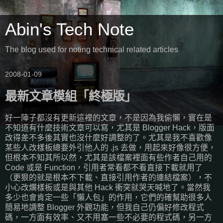
Abin's Tech Note
The blog used for noting technical related articles
2008-01-09
最新文章模組「終極版」
好一陣子都沒有更新這裡的文章，不是因為我偷懶，實在是
不知道有什麼技術文章可以寫，尤其是 Blogger Hack，版面
改得差不多後其實也沒什麼好調整的了。尤其是我不喜歡像
某些人改樣板總要外引他人的 .js 去做，用起來好像很方便，
但根本不知其所以然，尤其是該檔案裡面有些作者自己用的
Code 或是 Function，引用者常看都不看直接下載就用了
（更狠的就是根本不下載、直接引用作者的連結檔案），不
小心改爛樣板或是與其他 Hack 衝突就哭天喊地了。當然我
多少也會肯定一些「懶人包」的作用，它們的確幫助很多人
簡易地調整 Blogger 外觀功能，但我自己仍偏好修改程式
碼，一方面有效率、又不用塞一些不必要的程式碼，另一方