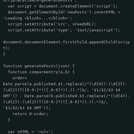
script&callback=generatePosts';
var script = document.createElement('script');
document.getElementById('newPosts').innerHTML =
'Loading <blink>...</blink>';
script.setAttribute('src', sFeedURL);
script.setAttribute('type', 'text/javascript');
document.documentElement.firstChild.appendChild(scrip
t);
}
function generatePosts(json) {
function compareentry(a,b) {
order=
Date.parse(a.published.$t.replace(/^(\d{4})-(\d{2})-
(\d{2})T([0-9:]*)([.0-9]*)(.)(.*)$/, '$1/$2/$3 $4
GMT')) - Date.parse(b.published.$t.replace(/^(\d{4})-
(\d{2})-(\d{2})T([0-9:]*)([.0-9]*)(.)(.*)$/,
'$1/$2/$3 $4 GMT'));
return 0-order;
}
var sHTML = '<ul>';