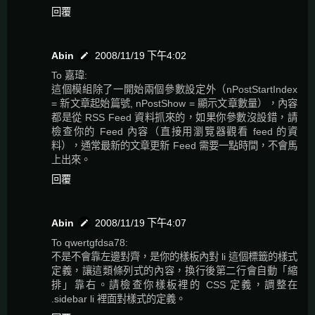
回覆
Abin
2008/11/19 下午4:02
To 嘉瑋:
這個模組除了一開始兩個參數設定外（nPostStartIndex
= 新文章起始篇號, nPostShow = 顯示文章數量），內容
都是從 RSS Feed 資料抓來的，如果你參數沒設錯，請
檢查你的 Feed 內容（直接用瀏覽器觀看 feed 的資
料），通常最新的文章更新 Feed 需要一點時間，不會馬
上出來。
回覆
Abin
2008/11/19 下午4:07
To qwertgfdsa78:
不是不會靠左邊對齊，是你的樣板內對 li 這個標籤的樣式
定義，讓這類條列式的內容，換行後第二行會自動「縮
排」靠右。請檢查你樣板裡的 CSS 定義，調整在
.sidebar li 裡面對樣式的定義。