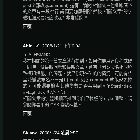
post全部改成comment) 還有...請問 相關文章他會跟底下
的文章有一段空行 請問要怎麼刪除 然後"相關文章"的字
體粗細又要怎麼改呢? 非常感謝!!!
回覆
Abin
2008/1/21 下午6:04
To A. HSIANG:
我在相關的第一篇文章就有提到，如果你要用這段程式碼
「同時」做最新回應和最新文章，會有「因為命名相同導
致模組錯亂」的問題，就是你現在碰的的情況。可能有些
全域變數命名不單是用 post 改成 comment 就能規避掉
的，可能還要檢查其他變數是否共用到。(nStartIndex,
nFlagIndex 也要小心)
相關文章的字體粗細牽扯到你自己樣板的 style 調整，請
參閱你套用的 CSS 變數標籤。
回覆
Shiang
2008/1/24 凌晨2:57