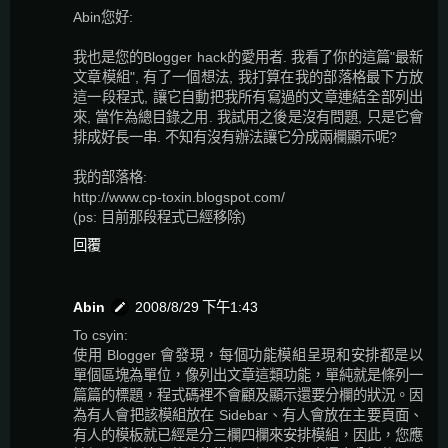
Abin您好:
我也是您的Blogger hack的愛用者. 我看了你的這篇"最新
文章模組", 有了一個想法, 我打算在我的部落格最下方放
這一段程式, 讓它自動把我所有寫過的文章連結全部列出
來, 當作為總目錄之用. 我試用之後是沒有問題, 只是它會
排成好長一串. 不知有沒有辦法讓它分成兩欄顯示呢?
我的部落格:
http://www.cp-toxin.blogspot.com/
(ps: 目前那段程式已經移除)
回覆
Abin
2008/8/29 下午1:43
To csyin:
使用 Blogger 會發現，每個功能模組呈現和安排都是以
單個區塊為單位，像列出文章這類功能，單純就是條列一
篇篇的標題，程式碼裡不會顧及顯示還要分欄的狀況。因
為有人會把該模組放在 Sidebar、有人會放在主要頁面、
有人的模板就已經是分三欄四欄來安排模組，因此，您應