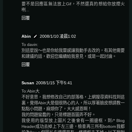
要不是回應區無法放上Gif，不然還真的想給你放煙火
咧...
回覆
Abin
2008/1/10 凌晨1:02
To davin:
別這麼說～也是你給我靈感讓我動手去改的，有其他需要
和建議的話，歡迎您繼續給我意見，或是一起討論。
回覆
Susan
2008/1/15 下午5:41
To:Abin大
不好意思，我想修改自己的部落格，上網搜尋資料找到這
裏，覺得Abin大是個很熱心的人，所以厚著臉皮想請教一
點點小問題，麻煩你了，大大感恩啊！
我的問題蠻蠢的，只是標題首圖弄不好。
我使用的版型放上圖片之後會有一圈邊框，到/* Blog
Header成功去掉上下左三邊，檢查再三所有bottom我都