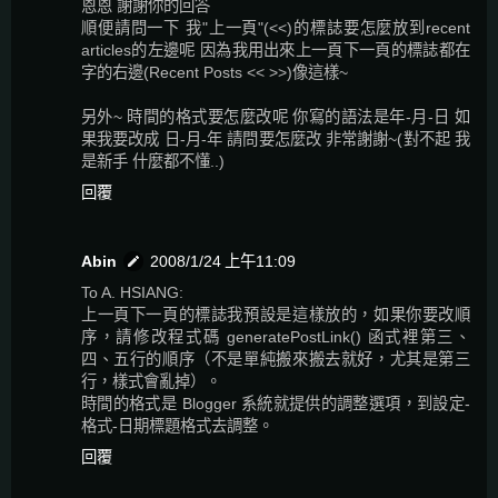
恩恩 謝謝你的回答
順便請問一下 我"上一頁"(<<)的標誌要怎麼放到recent
articles的左邊呢 因為我用出來上一頁下一頁的標誌都在
字的右邊(Recent Posts << >>)像這樣~
另外~ 時間的格式要怎麼改呢 你寫的語法是年-月-日 如
果我要改成 日-月-年 請問要怎麼改 非常謝謝~(對不起 我
是新手 什麼都不懂..)
回覆
Abin
2008/1/24 上午11:09
To A. HSIANG:
上一頁下一頁的標誌我預設是這樣放的，如果你要改順
序，請修改程式碼 generatePostLink() 函式裡第三、
四、五行的順序（不是單純搬來搬去就好，尤其是第三
行，樣式會亂掉）。
時間的格式是 Blogger 系統就提供的調整選項，到設定-
格式-日期標題格式去調整。
回覆