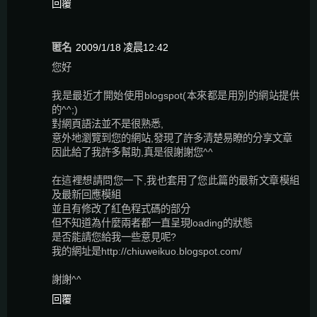
回覆
匿名
2009/1/18 凌晨12:42
您好
我是最近才開始使用blogspot(本來都是用別的網站提供
的^^;)
對網頁語法並不是很熟悉,
意外地瀏覽到您的網站,發現了許多清楚易瞭的分享文章
因此給了我許多幫助,真是很謝謝您^^
在這裡想請問您一下,我也套用了您此篇的最新文章模組
及最新回應模組
並且有修改了紅色程式碼的部分
但不知道為什麼兩者都一直呈現loading的狀態
是否能請您給我一些意見呢?
我的網址是http://chiuweikuo.blogspot.com/
謝謝^^
回覆