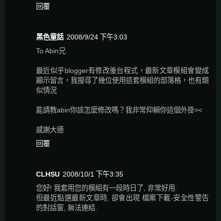
回覆
黑色童話
2008/9/24 下午3:03
To Abin兄
最近似乎blogger有修改後台程式，最新文章模組會變成
顯示留言，我搜尋了幾位使用這套模組的部落格，也有類
似情況
能請教abin你該怎麼修改嗎？我非常仰賴你這個外掛><
感謝大德
回覆
CLHSU
2008/10/1 下午3:35
您好! 我套用您的模組有一段時日了, 非常好用.
但最近點選最新文章時, 卻會出現 檔案下載-安全性警告
的對話窗, 無法連結.