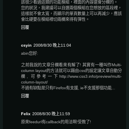
該很少看過這類的功能模組，裡面的內容還會分欄的。
您的狀況，我建議可以自選兩個模組在您想放的區段裡，
這樣就不會太寬，而顯示的單頁數量上可以再減少，應該
會比硬要在模組裡切兩欄來得有彈性。
回覆
csyin
2008/8/30 晚上11:04
abin您好:
之前我說的文章分欄看來有解了! 其實有一種叫作Multi-
column layout的方法就可以藉由css的設定讓文章自動分
欄, 可參考一下http://www.css3.info/preview/multi-
column-layout/
不過有缺點是只有Firefox有支援, ie不支援那個功能...
回覆
Felix
2008/8/30 晚上11:59
原來feedurl有callback的用法啊!受教了!