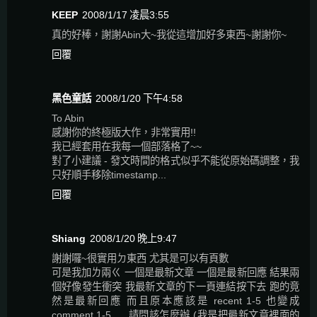
KEEP
2008/1/17 凌晨3:55
真的好棒，謝謝Abin大~我從這增加好多東西~謝謝你~
回覆
黑色童話
2008/1/20 下午4:58
To Abin
感謝你的終極版大作，非常實用!!
我已經套用在我每一個部落格了~~
對了小建議 - 發文時間的格式似乎不能從原始碼調整，我
只好順手移除timestamp...
回覆
Shiang
2008/1/20 晚上9:47
謝謝囉~很實用ㄉ東西 尤其是可以有頁數
可是我加ㄌ兩ㄍ 一個是最新文章 一個是最新回應 結果兩
個好像發生衝突 我最新文章的下一頁連結按下去 跑的竟
然是最新回應 而且原本應該是 recent 1-5 也變成
comment 1-5......請問該怎麼辦 (我是把最新文章裡面的