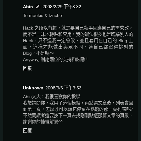
Abin
2008/2/29 下午3:32
To mookio & tzuche:
Hack 之所以有趣，就是要自己動手因應自己的需求改，
而不是一昧地轉貼和套用，我的辦法很多也是臨摹別人的
Hack，只不過我一定會改、並且套用在自己的 Blog 上
面，這樣才能做出與眾不同、連自己都沒得挑剔的
Blog，不是嗎～
Anyway, 謝謝兩位的支持和鼓勵！
回覆
Unknown
2008/3/6 下午3:53
Abin大大：我很喜歡你的教學
我想請問你，我用了這個模組，再點選文章後，列表會回
到第一頁，怎麼才可以讓它停留在點選的那一頁列表呢?
不然閱讀者還要按下一頁去找剛剛點選那篇文章的頁數，
謝謝你的慷慨解囊^^
回覆