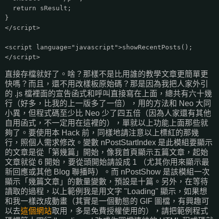
return sResult;
}
</script>
<script language="javascript">showRecentPosts();
</script>
直接存檔就好了。啥？那樣不是比用誰的教學文章更簡單更
快嗎？而且，還不用改樣板原始碼？那是因為我把人家外引
的 .js 檔裡面的宣告函式和呼叫直接寫在上面，總共有六十幾
行（好多，比我的上一版多了一倍），用的方法和 Neo 大同
小異，但程式碼至少比 Neo 少了四五倍（因為人家還有其他
自用函式，不一定用在這裡的），單就以上功能上面那些就
夠了。要使用本 Hack 前，同樣地請注意以上標紅的那幾
行，照個人需求修改。變數 nPostStartIndex 是此模組要顯示
的文章是從「第幾篇」開始，像我首頁顯示五篇文章，起始
文章就從 6 開始，要從頭開始請設成 1 （尤其你用來顯示最
新回應或其他 Blog 聯播時）。而 nPostShow 是該模組一次
顯示「幾篇文章」的數量變數，預設是十篇。另外，在等待
讀取的過程，以上範例我是用文字 "Loading" 顯示，如果想
和我一樣改成動畫（其實是一個動態的 GIF 圖檔，有興趣可
以去
這個網站
取用，多是免費授權使用的），請把範例程式