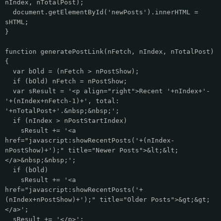
nIndex, nTotalPost);
document.getElementById('newPosts').innerHTML =
sHTML;
}
function generatePostLink(nFetch, nIndex, nTotalPost)
{
var bOld = (nFetch > nPostShow);
if (bOld) nFetch = nPostShow;
var sResult = '<p align="right">Recent '+nIndex+'-
'+(nIndex+nFetch-1)+', total:
'+nTotalPost+'.&nbsp;&nbsp;';
if (nIndex > nPostStartIndex)
sResult += '<a
href="javascript:showRecentPosts('+(nIndex-
nPostShow)+');" title="Newer Posts">&lt;&lt;
</a>&nbsp;&nbsp;';
if (bOld)
sResult += '<a
href="javascript:showRecentPosts('+
(nIndex+nPostShow)+');" title="Older Posts">&gt;&gt;
</a>';
sResult += '</p>';