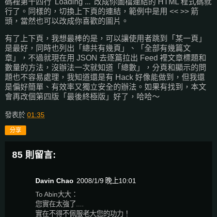
碼裡第十四行 'Loading ...' 改成你圖檔連結的 HTML 程式碼就
行了。同樣的，切換上下頁的連結，範例中是用 << >> 箭
頭，當然也可以改成你喜歡的圖片。
有了上下頁，我想最棒的是，可以讓使用者跳到「某一頁」
是最好，同時也列出「總共有幾頁」、「全部有幾篇文
章」，不過就現在用 JSON 去逐篇拉出 Feed 裡文章標題和
數量的方法，沒辦法一次就知道「總數」，分頁和顯示的問
題也不容易處理，我知道還是有 Hack 好像能做到，但我還
是偏好簡單、有效率又獨立安全的辦法。如果有找到，本文
會再改個第四版「最後終極版」好了，哈哈～
發表於
01:35
分享
85 則留言:
Davin Chao
2008/1/9 晚上10:01
To Abin大大：
您實在太強了....
實在不得不佩服老大您的功力！