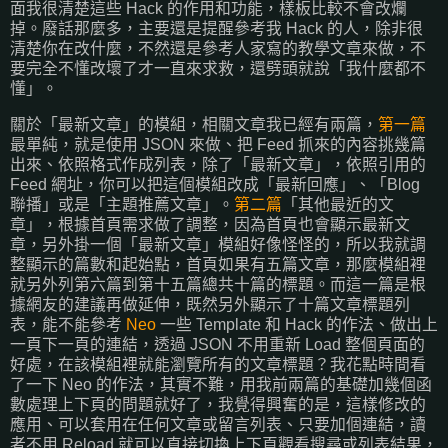
面我很清楚這些 Hack 的作用和功能，樣板比較不會改爛
掉。廢話那麼多，主要還是提醒參考我 Hack 的人，除非很
清楚你在改什麼，不然還是參考人家寫的教學文章來做，不
要完全不懂改壞了才一直來求救，還劈頭就說「我什麼都不
懂」。
關於「最新文章」的模組，相關文章我已經有兩篇，
第一篇
最單純，就是使用 JSON 來做、把 Feed 抓來的內容挑幾篇
出來、依照格式作成列表，除了「最新文章」，依照引用的
Feed 網址，你可以把這個模組改成「最新回應」、「Blog
聯播」或是「主題推薦文章」。
第二篇
「其他最近的文
章」，根據首頁需求做了調整，因為首頁也會顯示最新文
章，另外掛一個「最新文章」模組好像怪怪的，所以我就調
整顯示的篇數和起始點，首頁如果有五篇文章，那麼模組裡
就另外列第六篇到第十五篇總共十篇的標題。而這一篇是根
據網友的建議再做延伸，既然另外顯示了十篇文章標題列
表，能不能參考
Neo
一些 Template 和 Hack 的作法、做出上
一頁下一頁的連結，透過 JSON 不用重新 Load 整個頁面的
好處，在該模組裡就能瀏覽所有的文章標題？我花點時間看
了一下 Neo 的作法，其實不難，用我前兩篇的基礎加幾個函
數處理上下頁的問題就好了，我覺得興奮的是，這樣修改的
應用、可以套用在任何文章或留言列表、只要加個連結，讀
者不用 Reload 就可以直接切換上下頁觀看搜尋或列表結果，