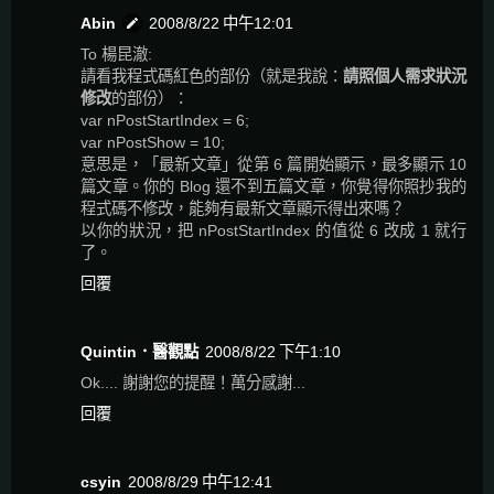
Abin
2008/8/22 中午12:01
To 楊昆澈:
請看我程式碼紅色的部份（就是我說：
請照個人需求狀況
修改
的部份）：
var nPostStartIndex = 6;
var nPostShow = 10;
意思是，「最新文章」從第 6 篇開始顯示，最多顯示 10
篇文章。你的 Blog 還不到五篇文章，你覺得你照抄我的
程式碼不修改，能夠有最新文章顯示得出來嗎？
以你的狀況，把 nPostStartIndex 的值從 6 改成 1 就行
了。
回覆
Quintin．醫觀點
2008/8/22 下午1:10
Ok.... 謝謝您的提醒！萬分感謝...
回覆
csyin
2008/8/29 中午12:41