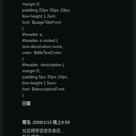
margin:0;
padding:20px 30px 10px;
line-height:1.2em;
font: $pageTitleFont;
}
#header a,
#header a:visited {
text-decoration:none;
color: $titleTextColor;
}
#header .description {
margin:0;
padding:5px 30px 10px;
line-height:1.5em;
font: $descriptionFont;
}
回覆
匿名
2008/1/15 晚上8:59
在這裡學習很多東西...