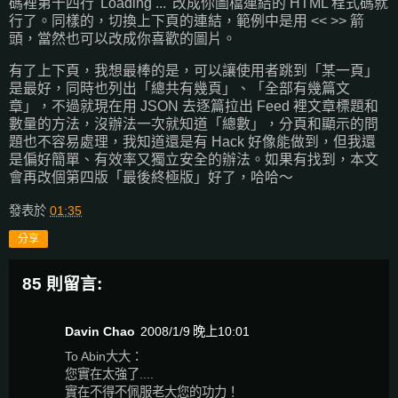
碼裡第十四行 'Loading ...' 改成你圖檔連結的 HTML 程式碼就
行了。同樣的，切換上下頁的連結，範例中是用 << >> 箭
頭，當然也可以改成你喜歡的圖片。
有了上下頁，我想最棒的是，可以讓使用者跳到「某一頁」
是最好，同時也列出「總共有幾頁」、「全部有幾篇文
章」，不過就現在用 JSON 去逐篇拉出 Feed 裡文章標題和
數量的方法，沒辦法一次就知道「總數」，分頁和顯示的問
題也不容易處理，我知道還是有 Hack 好像能做到，但我還
是偏好簡單、有效率又獨立安全的辦法。如果有找到，本文
會再改個第四版「最後終極版」好了，哈哈～
發表於
01:35
分享
85 則留言:
Davin Chao
2008/1/9 晚上10:01
To Abin大大：
您實在太強了....
實在不得不佩服老大您的功力！