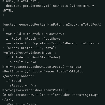
nIndex, nTotalPost);
document.getElementById('newPosts').innerHTML =
sHTML;
}
function generatePostLink(nFetch, nIndex, nTotalPost)
{
var bOld = (nFetch > nPostShow);
if (bOld) nFetch = nPostShow;
var sResult = '<p align="right">Recent '+nIndex+'-
'+(nIndex+nFetch-1)+', total:
'+nTotalPost+'.&nbsp;&nbsp;';
if (nIndex > nPostStartIndex)
sResult += '<a
href="javascript:showRecentPosts('+(nIndex-
nPostShow)+');" title="Newer Posts">&lt;&lt;
</a>&nbsp;&nbsp;';
if (bOld)
sResult += '<a
href="javascript:showRecentPosts('+
(nIndex+nPostShow)+');" title="Older Posts">&gt;&gt;
</a>';
sResult += '</p>';