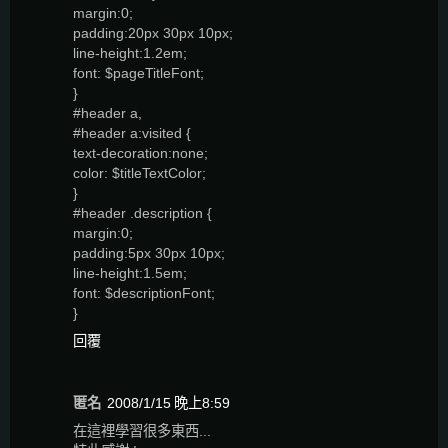
margin:0;
padding:20px 30px 10px;
line-height:1.2em;
font: $pageTitleFont;
}
#header a,
#header a:visited {
text-decoration:none;
color: $titleTextColor;
}
#header .description {
margin:0;
padding:5px 30px 10px;
line-height:1.5em;
font: $descriptionFont;
}
回覆
匿名
2008/1/15 晚上8:59
在這裡學習很多東西...