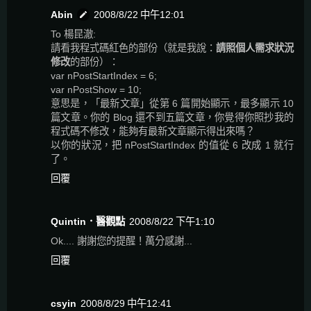
Abin
2008/8/22 中午12:01
To 楊昆澈:
請看我程式碼紅色的部份（就是我說：
請照個人需求狀況
修改
的部份）：
var nPostStartIndex = 6;
var nPostShow = 10;
意思是，「最新文章」從第 6 篇開始顯示，最多顯示 10
篇文章。你的 Blog 還不到五篇文章，你覺得你照抄我的
程式碼不修改，能夠有最新文章顯示得出來嗎？
以你的狀況，把 nPostStartIndex 的值從 6 改成 1 就行
了。
回覆
Quintin．醫觀點
2008/8/22 下午1:10
Ok.... 謝謝您的提醒！萬分感謝...
回覆
csyin
2008/8/29 中午12:41