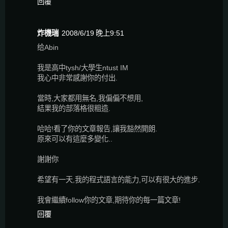
回覆
炸機瑞
2008/6/19 晚上9:51
给Abin
我是高中tysh/大學生ntust IM
我心中非常感謝你的付出.
當時,大家都用無名,我偏偏不想用,
結果我的部落格很粗造.
哈哈!看了你的文章報告,讓我豁然開朗.
原來可以有這麼多變化..
謝謝你
希望有一天,我的程式語言的能力,可以有很大的進步.
我會繼續follow你的文章,期待你的每一篇文章!
回覆