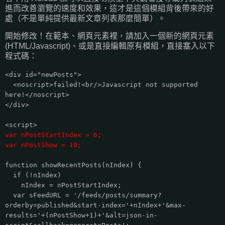
進而改善瀏覽的速度和效果，這才是這個模組背後帶來的好
處（不是單純提供最新文章列表那麼簡單）。
開始修改！在範本、網頁元素裡，請加入一個新的網頁元素
(HTML/Javascript)、或是直接編輯原有模組，直接塞入以下
程式碼：
<div id="newPosts">
<noscript>failed!<br/>Javascript not supported
here!</noscript>
</div>
<script>
var nPostStartIndex = 6;
var nPostShow = 10;
function showRecentPosts(nIndex) {
if (!nIndex)
nIndex = nPostStartIndex;
var sFeedURL = '/feeds/posts/summary?
orderby=published&start-index='+nIndex+'&max-
results='+(nPostShow+1)+'&alt=json-in-