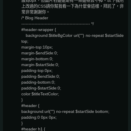
設為0px，但圖片右邊還是有一條邊框去不掉。以下我附
上改過的CSS請你幫我看一下為什麼會這樣，拜託了，非
常非常謝謝你。
/* Blog Header
----------------------------------------------- */
#header-wrapper {
background:$titleBgColor url("") no-repeat $startSide
top;
margin-top:10px;
margin-$endSide:0;
margin-bottom:0;
margin-$startSide:0;
padding-top:0px;
padding-$endSide:0;
padding-bottom:0;
padding-$startSide:0;
color:$titleTextColor;
}
#header {
background:url("") no-repeat $startSide bottom;
padding:0 0px 0px;
}
#header h1 {