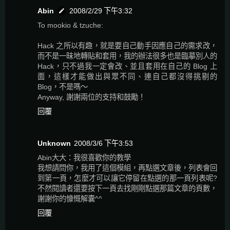
Abin
2008/2/29 下午3:32
To mookio & tzuche:
Hack 之所以有趣，就是要自己動手因應自己的需求改，
而不是一昧地轉貼和套用，我的辦法很多也是臨摹別人的
Hack，只不過我一定會改、並且套用在自己的 Blog 上
面，這樣才能做出與眾不同、連自己都沒得挑剔的
Blog，不是嗎～
Anyway, 謝謝兩位的支持和鼓勵！
回覆
Unknown
2008/3/6 下午3:53
Abin大大：我很喜歡你的教學
我想請問你，我用了這個模組，再點選文章後，列表會回
到第一頁，怎麼才可以讓它停留在點選的那一頁列表呢?
不然閱讀者還要按下一頁去找剛剛點選那篇文章的頁數，
謝謝你的慷慨解囊^^
回覆