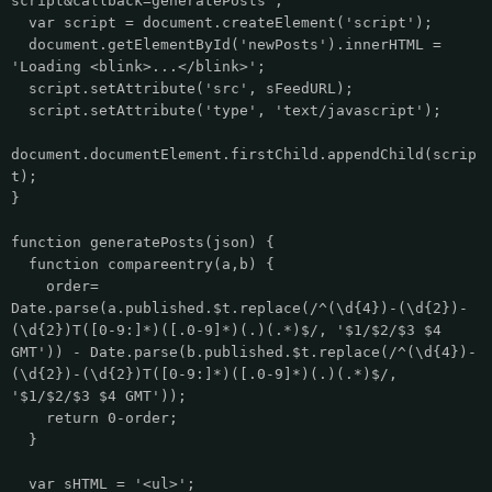
script&callback=generatePosts';
var script = document.createElement('script');
document.getElementById('newPosts').innerHTML =
'Loading <blink>...</blink>';
script.setAttribute('src', sFeedURL);
script.setAttribute('type', 'text/javascript');
document.documentElement.firstChild.appendChild(scrip
t);
}
function generatePosts(json) {
function compareentry(a,b) {
order=
Date.parse(a.published.$t.replace(/^(\d{4})-(\d{2})-
(\d{2})T([0-9:]*)([.0-9]*)(.)(.*)$/, '$1/$2/$3 $4
GMT')) - Date.parse(b.published.$t.replace(/^(\d{4})-
(\d{2})-(\d{2})T([0-9:]*)([.0-9]*)(.)(.*)$/,
'$1/$2/$3 $4 GMT'));
return 0-order;
}
var sHTML = '<ul>';