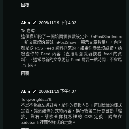
回覆
Abin
2008/11/19 下午4:02
To 嘉瑋:
這個模組除了一開始兩個參數設定外（nPostStartIndex
= 新文章起始篇號, nPostShow = 顯示文章數量），內容
都是從 RSS Feed 資料抓來的，如果你參數沒設錯，請
檢查你的 Feed 內容（直接用瀏覽器觀看 feed 的資
料），通常最新的文章更新 Feed 需要一點時間，不會馬
上出來。
回覆
Abin
2008/11/19 下午4:07
To qwertgfdsa78:
不是不會靠左邊對齊，是你的樣板內對 li 這個標籤的樣式
定義，讓這類條列式的內容，換行後第二行會自動「縮
排」靠右。請檢查你樣板裡的 CSS 定義，調整在
.sidebar li 裡面對樣式的定義。