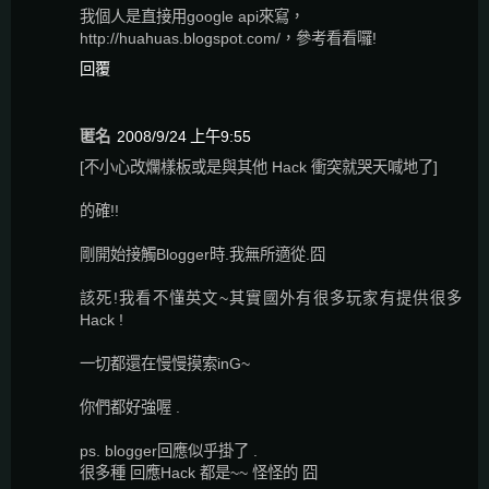
我個人是直接用google api來寫，
http://huahuas.blogspot.com/，參考看看囉!
回覆
匿名
2008/9/24 上午9:55
[不小心改爛樣板或是與其他 Hack 衝突就哭天喊地了]
的確!!
剛開始接觸Blogger時.我無所適從.囧
該死!我看不懂英文~其實國外有很多玩家有提供很多
Hack !
一切都還在慢慢摸索inG~
你們都好強喔 .
ps. blogger回應似乎掛了 .
很多種 回應Hack 都是~~ 怪怪的 囧