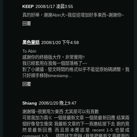
KEEP
2008/1/17 凌晨3:55
真的好棒，謝謝Abin大~我從這增加好多東西~謝謝你~
回覆
黑色童話
2008/1/20 下午4:58
To Abin
感謝你的終極版大作，非常實用!!
我已經套用在我每一個部落格了~~
對了小建議 - 發文時間的格式似乎不能從原始碼調整，我
只好順手移除timestamp...
回覆
Shiang
2008/1/20 晚上9:47
謝謝囉~很實用ㄉ東西 尤其是可以有頁數
可是我加ㄌ兩ㄍ 一個是最新文章 一個是最新回應 結果兩
個好像發生衝突 我最新文章的下一頁連結按下去 跑的竟
然是最新回應 而且原本應該是 recent 1-5 也變成
comment 1-5......請問該怎麼辦 (我是把最新文章裡面的