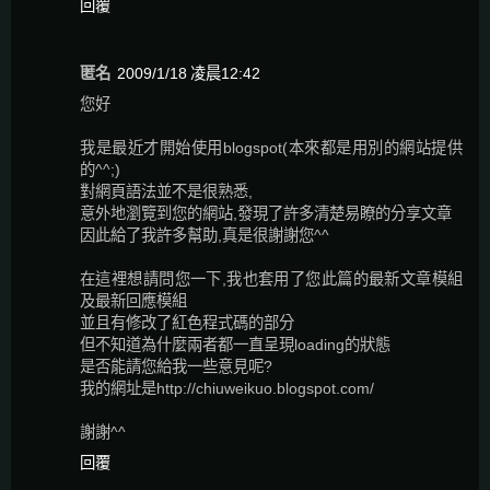
回覆
匿名
2009/1/18 凌晨12:42
您好
我是最近才開始使用blogspot(本來都是用別的網站提供
的^^;)
對網頁語法並不是很熟悉,
意外地瀏覽到您的網站,發現了許多清楚易瞭的分享文章
因此給了我許多幫助,真是很謝謝您^^
在這裡想請問您一下,我也套用了您此篇的最新文章模組
及最新回應模組
並且有修改了紅色程式碼的部分
但不知道為什麼兩者都一直呈現loading的狀態
是否能請您給我一些意見呢?
我的網址是http://chiuweikuo.blogspot.com/
謝謝^^
回覆