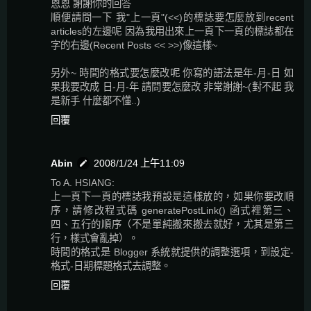
恩恩 謝謝你的回答
順便請問一下 我"上一頁"(<<)的標誌要怎麼放到recent
articles的左邊呢 因為我用出來上一頁下一頁的標誌都在
字的右邊(Recent Posts << >>)像這樣~
另外~ 時間的格式要怎麼改呢 你寫的語法是年-月-日 如
果我要改成 日-月-年 請問要怎麼改 非常謝謝~(對不起 我
是新手 什麼都不懂..)
回覆
Abin
2008/1/24 上午11:09
To A. HSIANG:
上一頁下一頁的標誌我預設是這樣放的，如果你要改順
序，請修改程式碼 generatePostLink() 函式裡第三、
四、五行的順序（不是單純搬來搬去就好，尤其是第三
行，樣式會亂掉）。
時間的格式是 Blogger 系統就提供的調整選項，到設定-
格式-日期標題格式去調整。
回覆