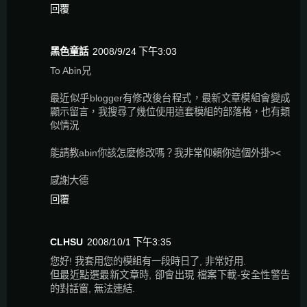
回覆
黑色童話
2008/9/24 下午3:03
To Abin兄
最近似乎blogger有修改後台程式，最新文章模組會變成
顯示留言，我搜尋了幾位使用這套模組的部落格，也有類
似情況
能請教abin你該怎麼修改嗎？我非常仰賴你這個外掛><
感謝大德
回覆
CLHSU
2008/10/1 下午3:35
您好! 我套用您的模組有一段時日了, 非常好用.
但最近點選最新文章時, 卻會出現 檔案下載-安全性警告
的對話窗, 無法連結.