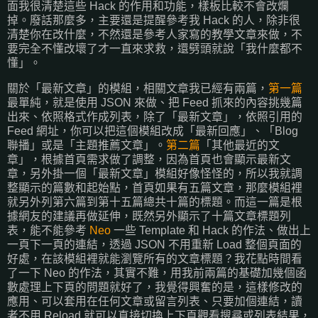
面我很清楚這些 Hack 的作用和功能，樣板比較不會改爛
掉。廢話那麼多，主要還是提醒參考我 Hack 的人，除非很
清楚你在改什麼，不然還是參考人家寫的教學文章來做，不
要完全不懂改壞了才一直來求救，還劈頭就說「我什麼都不
懂」。
關於「最新文章」的模組，相關文章我已經有兩篇，
第一篇
最單純，就是使用 JSON 來做、把 Feed 抓來的內容挑幾篇
出來、依照格式作成列表，除了「最新文章」，依照引用的
Feed 網址，你可以把這個模組改成「最新回應」、「Blog
聯播」或是「主題推薦文章」。
第二篇
「其他最近的文
章」，根據首頁需求做了調整，因為首頁也會顯示最新文
章，另外掛一個「最新文章」模組好像怪怪的，所以我就調
整顯示的篇數和起始點，首頁如果有五篇文章，那麼模組裡
就另外列第六篇到第十五篇總共十篇的標題。而這一篇是根
據網友的建議再做延伸，既然另外顯示了十篇文章標題列
表，能不能參考
Neo
一些 Template 和 Hack 的作法、做出上
一頁下一頁的連結，透過 JSON 不用重新 Load 整個頁面的
好處，在該模組裡就能瀏覽所有的文章標題？我花點時間看
了一下 Neo 的作法，其實不難，用我前兩篇的基礎加幾個函
數處理上下頁的問題就好了，我覺得興奮的是，這樣修改的
應用、可以套用在任何文章或留言列表、只要加個連結，讀
者不用 Reload 就可以直接切換上下頁觀看搜尋或列表結果，