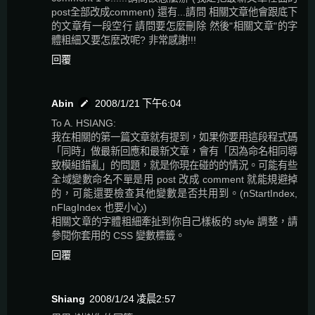
post全部改成comment) 還有...請問 相關文章他會跟底下
的文章有一段空行 請問要怎麼刪除 然後"相關文章"的字
體粗細又要怎麼改呢? 非常感謝!!!
回覆
Abin
2008/1/21 下午6:04
To A. HSIANG:
我在相關的第一篇文章就有提到，如果你要用這段程式碼
「同時」做最新回應和最新文章，會有「因為命名相同導
致模組錯亂」的問題，就是你現在碰的的情況。可能有些
全域變數命名不單是用 post 改成 comment 就能規避掉
的，可能還要檢查其他變數是否共用到。(nStartIndex,
nFlagIndex 也要小心)
相關文章的字體粗細牽扯到你自己樣板的 style 調整，請
參閱你套用的 CSS 變數標籤。
回覆
Shiang
2008/1/24 凌晨2:57