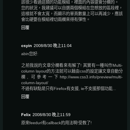
該很少看過這類的功能模組，裡面的內容還會分欄的。
您的狀況，我建議可以自選兩個模組在您想放的區段裡，
這樣就不會太寬，而顯示的單頁數量上可以再減少，應該
會比硬要在模組裡切兩欄來得有彈性。
回覆
csyin
2008/8/30 晚上11:04
abin您好:
之前我說的文章分欄看來有解了! 其實有一種叫作Multi-
column layout的方法就可以藉由css的設定讓文章自動分
欄, 可參考一下http://www.css3.info/preview/multi-
column-layout/
不過有缺點是只有Firefox有支援, ie不支援那個功能...
回覆
Felix
2008/8/30 晚上11:59
原來feedurl有callback的用法啊!受教了!