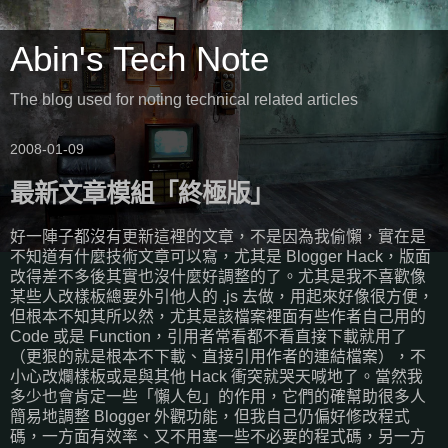
Abin's Tech Note
The blog used for noting technical related articles
2008-01-09
最新文章模組「終極版」
好一陣子都沒有更新這裡的文章，不是因為我偷懶，實在是
不知道有什麼技術文章可以寫，尤其是 Blogger Hack，版面
改得差不多後其實也沒什麼好調整的了。尤其是我不喜歡像
某些人改樣板總要外引他人的 .js 去做，用起來好像很方便，
但根本不知其所以然，尤其是該檔案裡面有些作者自己用的
Code 或是 Function，引用者常看都不看直接下載就用了
（更狠的就是根本不下載、直接引用作者的連結檔案），不
小心改爛樣板或是與其他 Hack 衝突就哭天喊地了。當然我
多少也會肯定一些「懶人包」的作用，它們的確幫助很多人
簡易地調整 Blogger 外觀功能，但我自己仍偏好修改程式
碼，一方面有效率、又不用塞一些不必要的程式碼，另一方