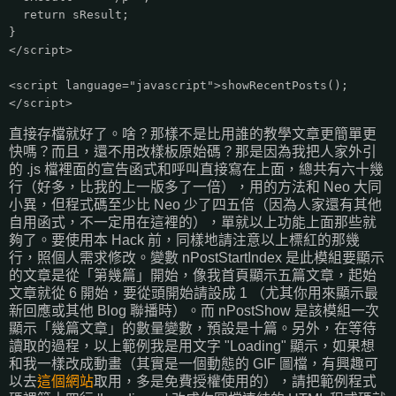
return sResult;
}
</script>
<script language="javascript">showRecentPosts();
</script>
直接存檔就好了。啥？那樣不是比用誰的教學文章更簡單更
快嗎？而且，還不用改樣板原始碼？那是因為我把人家外引
的 .js 檔裡面的宣告函式和呼叫直接寫在上面，總共有六十幾
行（好多，比我的上一版多了一倍），用的方法和 Neo 大同
小異，但程式碼至少比 Neo 少了四五倍（因為人家還有其他
自用函式，不一定用在這裡的），單就以上功能上面那些就
夠了。要使用本 Hack 前，同樣地請注意以上標紅的那幾
行，照個人需求修改。變數 nPostStartIndex 是此模組要顯示
的文章是從「第幾篇」開始，像我首頁顯示五篇文章，起始
文章就從 6 開始，要從頭開始請設成 1 （尤其你用來顯示最
新回應或其他 Blog 聯播時）。而 nPostShow 是該模組一次
顯示「幾篇文章」的數量變數，預設是十篇。另外，在等待
讀取的過程，以上範例我是用文字 "Loading" 顯示，如果想
和我一樣改成動畫（其實是一個動態的 GIF 圖檔，有興趣可
以去
這個網站
取用，多是免費授權使用的），請把範例程式