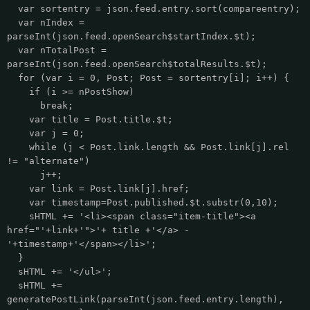
var sortentry = json.feed.entry.sort(compareentry);
var nIndex =
parseInt(json.feed.openSearch$startIndex.$t);
var nTotalPost =
parseInt(json.feed.openSearch$totalResults.$t);
for (var i = 0, Post; Post = sortentry[i]; i++) {
if (i >= nPostShow)
break;
var title = Post.title.$t;
var j = 0;
while (j < Post.link.length && Post.link[j].rel
!= "alternate")
j++;
var link = Post.link[j].href;
var timestamp=Post.published.$t.substr(0,10);
sHTML += '<li><span class="item-title"><a
href="'+link+'">'+ title +'</a> -
'+timestamp+'</span></li>';
}
sHTML += '</ul>';
sHTML +=
generatePostLink(parseInt(json.feed.entry.length),