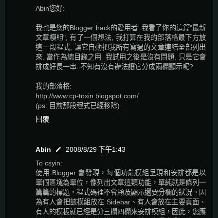
Abin您好:
我也是您的Blogger hack的愛用者. 我看了你的這篇"最新
文章模組", 有了一個想法, 我打算在我的部落格最下方放
這一段程式, 讓它自動把我所有寫過的文章連結全部列出
來, 當作為總目錄之用. 我試用之後是沒有問題, 只是它會
排成好長一串. 不知有沒有辦法讓它分成兩欄顯示呢?
我的部落格:
http://www.cp-toxin.blogspot.com/
(ps: 目前那段程式已經移除)
回覆
Abin
2008/8/29 下午1:43
To csyin:
使用 Blogger 會發現，每個功能模組呈現和安排都是以
單個區塊為單位，像列出文章這類功能，單純就是條列一
篇篇的標題，程式碼裡不會顧及顯示還要分欄的狀況。因
為有人會把該模組放在 Sidebar、有人會放在主要頁面、
有人的模板就已經是分三欄四欄來安排模組，因此，您應