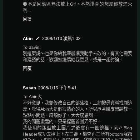
要不是回應區無法放上Gif，不然還真的想給你放煙火
咧...
回覆
Abin
2008/1/10 凌晨1:02
To davin:
別這麼說～也是你給我靈感讓我動手去改的，有其他需要
和建議的話，歡迎您繼續給我意見，或是一起討論。
回覆
Susan
2008/1/15 下午5:41
To:Abin大
不好意思，我想修改自己的部落格，上網搜尋資料找到這
裏，覺得Abin大是個很熱心的人，所以厚著臉皮想請教一
點點小問題，麻煩你了，大大感恩啊！
我的問題蠻蠢的，只是標題首圖弄不好。
我使用的版型放上圖片之後會有一圈邊框，到/* Blog
Header成功去掉上下左三邊，檢查再三所有bottom我都