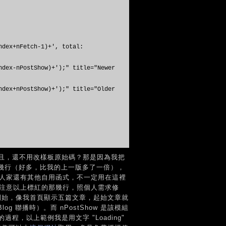
dex+nFetch-1)+', total:
dex-nPostShow)+');" title="Newer
dex+nPostShow)+');" title="Older
且，還不用改樣板原始碼？那是因為我把
十幾行（好多，比我的上一版多了一倍），
因為人家還有其他自用函式，不一定用在這裡
請注意以上標紅的那幾行，照個人需求修
幾篇」開始，像我首頁顯示五篇文章，起始文章就
g 聯播時）。而 nPostShow 是該模組
，以上範例我是用文字 "Loading"