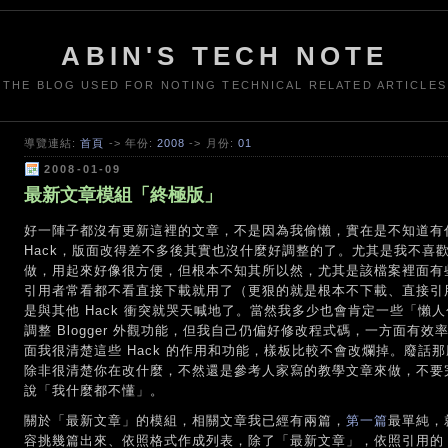
ABIN'S TECH NOTE
THE BLOG USED FOR NOTING TECHNICAL RELATED ARTICLES
導覽連結:
首頁
-> 年份:
2008
-> 月份:
01
2008-01-09
最新文章模組「終極版」
好一陣子都沒有更新這裡的文章，不是因為我偷懶，實在是不知道有什麼
Hack，版面改得差不多後其實也沒什麼好調整的了。尤其是我不喜歡像
做，用起來好像很方便，但根本不知其所以然，尤其是該檔案裡面有些作者自
引用者常看都不看直接下載就用了（更狠的就是根本不下載、直接引
是與其他 Hack 衝突就哭天喊地了。當然我多少也會肯定一些「懶
調整 Blogger 外觀功能，但我自己仍偏好修改程式碼，一方面有
面我很清楚這些 Hack 的作用和功能，樣板比較不會改爛掉。廢話那
除非很清楚你在改什麼，不然還是參考人家寫的教學文章來做，不要
說「我什麼都不懂」。
關於「最新文章」的模組，相關文章我已經有兩篇，
第一篇
最單純，就
容挑幾篇出來、依照格式作成列表，除了「最新文章」，依照引用的 F