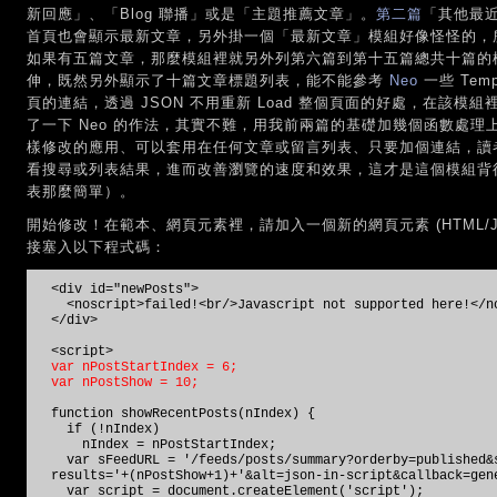
新回應」、「Blog 聯播」或是「主題推薦文章」。
第二篇
「其他最
首頁也會顯示最新文章，另外掛一個「最新文章」模組好像怪怪的，
如果有五篇文章，那麼模組裡就另外列第六篇到第十五篇總共十篇的
伸，既然另外顯示了十篇文章標題列表，能不能參考
Neo
一些 Tem
頁的連結，透過 JSON 不用重新 Load 整個頁面的好處，在該
了一下 Neo 的作法，其實不難，用我前兩篇的基礎加幾個函數處
樣修改的應用、可以套用在任何文章或留言列表、只要加個連結，讀者不
看搜尋或列表結果，進而改善瀏覽的速度和效果，這才是這個模組背
表那麼簡單）。
開始修改！在範本、網頁元素裡，請加入一個新的網頁元素 (HTML/Ja
接塞入以下程式碼：
<div id="newPosts">
<noscript>failed!<br/>Javascript not supported here!</n
</div>
<script>
var nPostStartIndex = 6;
var nPostShow = 10;
function showRecentPosts(nIndex) {
if (!nIndex)
nIndex = nPostStartIndex;
var sFeedURL = '/feeds/posts/summary?orderby=published&s
results='+(nPostShow+1)+'&alt=json-in-script&callback=gen
var script = document.createElement('script');