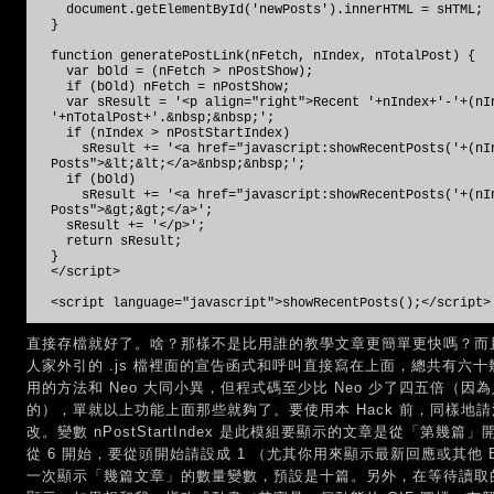
document.getElementById('newPosts').innerHTML = sHTML;
}
function generatePostLink(nFetch, nIndex, nTotalPost) {
var bOld = (nFetch > nPostShow);
if (bOld) nFetch = nPostShow;
var sResult = '<p align="right">Recent '+nIndex+'-'+(nIn
'+nTotalPost+'.&nbsp;&nbsp;';
if (nIndex > nPostStartIndex)
sResult += '<a href="javascript:showRecentPosts('+(nIn
Posts">&lt;&lt;</a>&nbsp;&nbsp;';
if (bOld)
sResult += '<a href="javascript:showRecentPosts('+(nIn
Posts">&gt;&gt;</a>';
sResult += '</p>';
return sResult;
}
</script>
<script language="javascript">showRecentPosts();</script>
直接存檔就好了。啥？那樣不是比用誰的教學文章更簡單更快嗎？而
人家外引的 .js 檔裡面的宣告函式和呼叫直接寫在上面，總共有六
用的方法和 Neo 大同小異，但程式碼至少比 Neo 少了四五倍（
的），單就以上功能上面那些就夠了。要使用本 Hack 前，同樣地
改。變數 nPostStartIndex 是此模組要顯示的文章是從「第
從 6 開始，要從頭開始請設成 1 （尤其你用來顯示最新回應或其他 Blo
一次顯示「幾篇文章」的數量變數，預設是十篇。另外，在等待讀取的過程