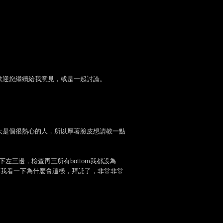
歡迎您繼續給我意見，或是一起討論。
n大是個很熱心的人，所以厚著臉皮想請教一點
上下左三邊，檢查再三所有bottom我都設為
幫我看一下為什麼會這樣，拜託了，非常非常