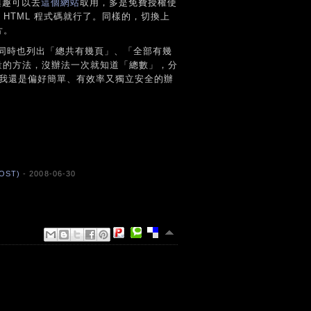
興趣可以去
這個網站
取用，多是免費授權使
結的 HTML 程式碼就行了。同樣的，切換上
片。
同時也列出「總共有幾頁」、「全部有幾
和數量的方法，沒辦法一次就知道「總數」，分
但我還是偏好簡單、有效率又獨立安全的辦
OST)
- 2008-06-30