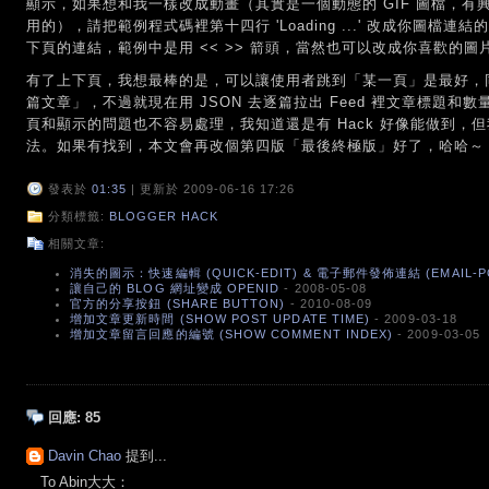
顯示，如果想和我一樣改成動畫（其實是一個動態的 GIF 圖檔，有
用的），請把範例程式碼裡第十四行 'Loading ...' 改成你圖檔連
下頁的連結，範例中是用 << >> 箭頭，當然也可以改成你喜歡的圖
有了上下頁，我想最棒的是，可以讓使用者跳到「某一頁」是最好，
篇文章」，不過就現在用 JSON 去逐篇拉出 Feed 裡文章標題
頁和顯示的問題也不容易處理，我知道還是有 Hack 好像能做到，
法。如果有找到，本文會再改個第四版「最後終極版」好了，哈哈～
發表於
01:35
| 更新於 2009-06-16 17:26
分類標籤:
BLOGGER HACK
相關文章:
消失的圖示：快速編輯 (QUICK-EDIT) & 電子郵件發佈連結 (EMAIL-P
讓自己的 BLOG 網址變成 OPENID
- 2008-05-08
官方的分享按鈕 (SHARE BUTTON)
- 2010-08-09
增加文章更新時間 (SHOW POST UPDATE TIME)
- 2009-03-18
增加文章留言回應的編號 (SHOW COMMENT INDEX)
- 2009-03-05
回應:
85
Davin Chao
提到...
To Abin大大：