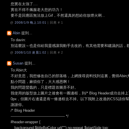
您實在太強了....
實在不得不佩服老大您的功力！
要不是回應區無法放上Gif，不然還真的想給你放煙火咧...
@
2008/1/9 晚上10:01
| 回應 #
1
Abin
提到...
To davin:
別這麼說～也是你給我靈感讓我動手去改的，有其他需要和建議的話，
@
2008/1/10 凌晨1:02
| 回應 #
2
Susan
提到...
To:Abin大
不好意思，我想修改自己的部落格，上網搜尋資料找到這裏，覺得Abi
點小問題，麻煩你了，大大感恩啊！
我的問題蠻蠢的，只是標題首圖弄不好。
我使用的版型放上圖片之後會有一圈邊框，到/* Blog Header成功去掉
0px，但圖片右邊還是有一條邊框去不掉。以下我附上改過的CSS請你
謝謝你。
/* Blog Header
----------------------------------------------- */
#header-wrapper {
background:$titleBgColor url("") no-repeat $startSide top;