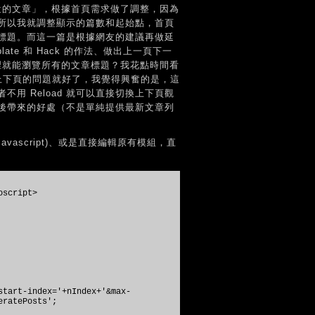
近的文章」，根據首頁需求做了調整，因為
所以我就調整顯示的篇數和起始點，首頁
標題。而這一篇是根據網友的建議再做延
plate 和 Hack 的作法、做出上一頁下一
模組裡就能瀏覽所有的文章標題？我花點時間看
理上下頁的問題就好了，我覺得興奮的是，這
用 Reload 就可以直接切換上下頁觀
後帶來的好處（不是單純提供最新文章列
vascript)、或是直接編輯原有模組，直
oscript>
tart-index='+nIndex+'&max-
eratePosts';