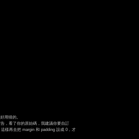
只好用猜的。
法去宣告，看了你的原始碼，我建議你要自訂
這樣再去把 margin 和 padding 設成 0，才