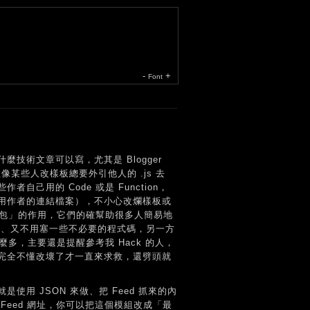
-
+
Font
技術文章可以寫，尤其是 Blogger
某些人改樣板總要外引他人的 .js 去
己用的 Code 或是 Function，
用作者的連結檔案），不小心改爛樣板或
人包」的作用，它們的確幫助很多人簡易地
效率、又不用塞一些不必要的程式碼，另一方
麼多，主要還是提醒參考我 Hack 的人，
完全不懂改壞了才一直來求救，還劈頭就
是使用 JSON 來做、把 Feed 抓來的內
eed 網址，你可以把這個模組改成「最