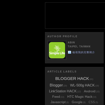
AUTHOR PROFILE
ABIN
TAIPEI, TAIWAN
檢視我的完整簡介
ARTICLE LABELS
BLOGGER HACK
(41)
Blogger
WL-500g HACK
(20)
(16)
LinkStation HACK
Android
(12)
(10)
Feed
HTC Magic Hack
(10)
(10)
Javascript
Google
CSS
(9)
(8)
(5)