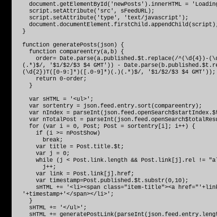
document.getElementById('newPosts').innerHTML = 'Loadin
script.setAttribute('src', sFeedURL);
script.setAttribute('type', 'text/javascript');
document.documentElement.firstChild.appendChild(script)
}
function generatePosts(json) {
function compareentry(a,b) {
order= Date.parse(a.published.$t.replace(/^(\d{4})-(\d
(.*)$/, '$1/$2/$3 $4 GMT')) - Date.parse(b.published.$t.r
(\d{2})T([0-9:]*)([.0-9]*)(.)(.*)$/, '$1/$2/$3 $4 GMT'));
return 0-order;
}
var sHTML = '<ul>';
var sortentry = json.feed.entry.sort(compareentry);
var nIndex = parseInt(json.feed.openSearch$startIndex.$
var nTotalPost = parseInt(json.feed.openSearch$totalRes
for (var i = 0, Post; Post = sortentry[i]; i++) {
if (i >= nPostShow)
break;
var title = Post.title.$t;
var j = 0;
while (j < Post.link.length && Post.link[j].rel != "al
j++;
var link = Post.link[j].href;
var timestamp=Post.published.$t.substr(0,10);
sHTML += '<li><span class="item-title"><a href="'+link
'+timestamp+'</span></li>';
}
sHTML += '</ul>';
sHTML += generatePostLink(parseInt(json.feed.entry.lengt