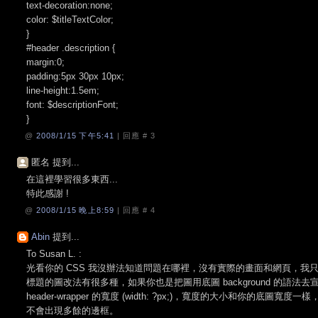
text-decoration:none;
color: $titleTextColor;
}
#header .description {
margin:0;
padding:5px 30px 10px;
line-height:1.5em;
font: $descriptionFont;
}
@
2008/1/15 下午5:41
| 回應 #
3
匿名 提到...
在這裡學習很多東西...
特此感謝 !
@
2008/1/15 晚上8:59
| 回應 #
4
Abin
提到...
To Susan L. :
光看你的 CSS 我沒辦法知道問題在哪裡，沒有實際的畫面和網頁，我
標題的圖改法有很多種，如果你也是把圖用底圖 background 的語
header-wrapper 的寬度 (width: ?px;)，寬度的大小和你的底圖寬度一樣，
不會出現多餘的邊框。