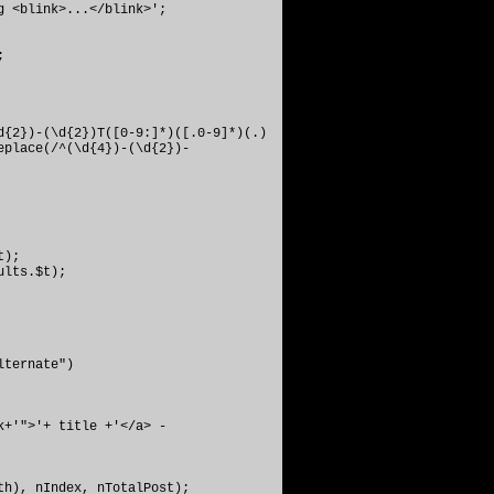
g <blink>...</blink>';
;
{2})-(\d{2})T([0-9:]*)([.0-9]*)(.)
eplace(/^(\d{4})-(\d{2})-
t);
ults.$t);
ternate")
+'">'+ title +'</a> -
h), nIndex, nTotalPost);