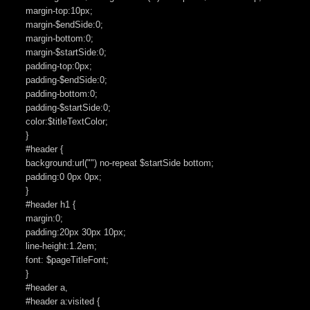
margin-top:10px;
margin-$endSide:0;
margin-bottom:0;
margin-$startSide:0;
padding-top:0px;
padding-$endSide:0;
padding-bottom:0;
padding-$startSide:0;
color:$titleTextColor;
}
#header {
background:url("") no-repeat $startSide bottom;
padding:0 0px 0px;
}
#header h1 {
margin:0;
padding:20px 30px 10px;
line-height:1.2em;
font: $pageTitleFont;
}
#header a,
#header a:visited {