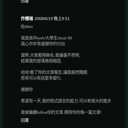
回覆
炸機瑞
2008/6/19 晚上9:51
给Abin
我是高中tysh/大學生ntust IM
我心中非常感謝你的付出.
當時,大家都用無名,我偏偏不想用,
結果我的部落格很粗造.
哈哈!看了你的文章報告,讓我豁然開朗.
原來可以有這麼多變化..
謝謝你
希望有一天,我的程式語言的能力,可以有很大的進步.
我會繼續follow你的文章,期待你的每一篇文章!
回覆