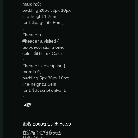
margin:0;
padding:20px 30px 10px;
line-height:1.2em;
font: $pageTitleFont;
}
#header a,
#header a:visited {
text-decoration:none;
color: $titleTextColor;
}
#header .description {
margin:0;
padding:5px 30px 10px;
line-height:1.5em;
font: $descriptionFont;
}
回覆
匿名
2008/1/15 晚上8:59
在這裡學習很多東西...