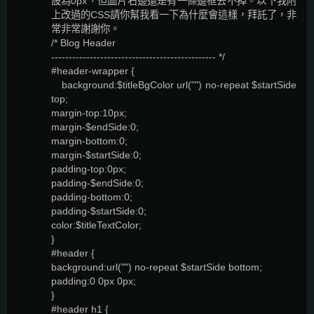
設為0px，但圖片右邊還是有一條邊框去不掉。以下我附
上改過的CSS請你幫我看一下為什麼會這樣，拜託了，非
常非常謝謝你。
/* Blog Header
----------------------------------------------- */
#header-wrapper {
background:$titleBgColor url("") no-repeat $startSide
top;
margin-top:10px;
margin-$endSide:0;
margin-bottom:0;
margin-$startSide:0;
padding-top:0px;
padding-$endSide:0;
padding-bottom:0;
padding-$startSide:0;
color:$titleTextColor;
}
#header {
background:url("") no-repeat $startSide bottom;
padding:0 0px 0px;
}
#header h1 {