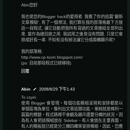
Abin您好:
我也是您的Blogger hack的愛用者. 我看了你的這篇"最新
文章模組", 有了一個想法, 我打算在我的部落格最下方放
這一段程式, 讓它自動把我所有寫過的文章連結全部列出
來, 當作為總目錄之用. 我試用之後是沒有問題, 只是它會
排成好長一串. 不知有沒有辦法讓它分成兩欄顯示呢?
我的部落格:
http://www.cp-toxin.blogspot.com/
(ps: 目前那段程式已經移除)
回覆
Abin
2008/8/29 下午1:43
To csyin:
使用 Blogger 會發現，每個功能模組呈現和安排都是以
單個區塊為單位，像列出文章這類功能，單純就是條列一
篇篇的標題，程式碼裡不會顧及顯示還要分欄的狀況。因
為有人會把該模組放在 Sidebar、有人會放在主要頁面、
有人的模板就已經是分三欄四欄來安排模組，因此，您應