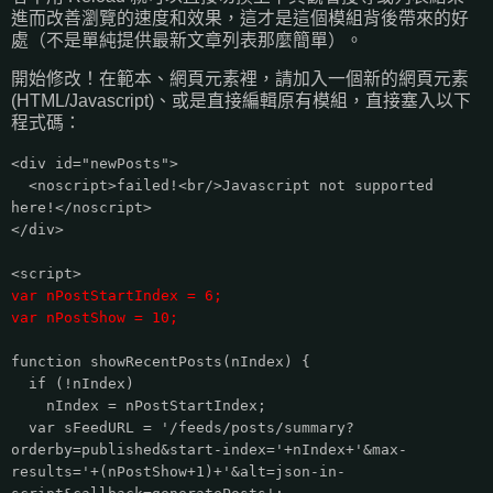
進而改善瀏覽的速度和效果，這才是這個模組背後帶來的好
處（不是單純提供最新文章列表那麼簡單）。
開始修改！在範本、網頁元素裡，請加入一個新的網頁元素
(HTML/Javascript)、或是直接編輯原有模組，直接塞入以下
程式碼：
<div id="newPosts">
<noscript>failed!<br/>Javascript not supported
here!</noscript>
</div>
<script>
var nPostStartIndex = 6;
var nPostShow = 10;
function showRecentPosts(nIndex) {
if (!nIndex)
nIndex = nPostStartIndex;
var sFeedURL = '/feeds/posts/summary?
orderby=published&start-index='+nIndex+'&max-
results='+(nPostShow+1)+'&alt=json-in-