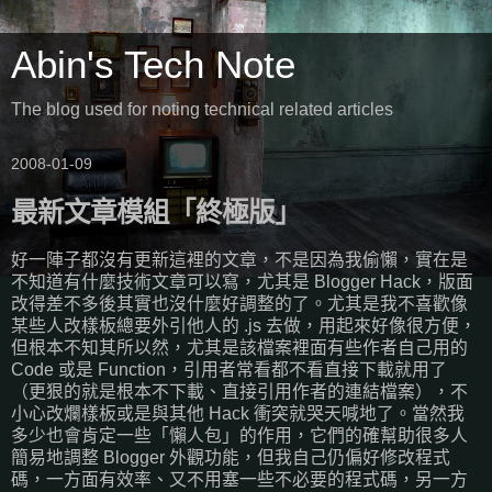
Abin's Tech Note
The blog used for noting technical related articles
2008-01-09
最新文章模組「終極版」
好一陣子都沒有更新這裡的文章，不是因為我偷懶，實在是
不知道有什麼技術文章可以寫，尤其是 Blogger Hack，版面
改得差不多後其實也沒什麼好調整的了。尤其是我不喜歡像
某些人改樣板總要外引他人的 .js 去做，用起來好像很方便，
但根本不知其所以然，尤其是該檔案裡面有些作者自己用的
Code 或是 Function，引用者常看都不看直接下載就用了
（更狠的就是根本不下載、直接引用作者的連結檔案），不
小心改爛樣板或是與其他 Hack 衝突就哭天喊地了。當然我
多少也會肯定一些「懶人包」的作用，它們的確幫助很多人
簡易地調整 Blogger 外觀功能，但我自己仍偏好修改程式
碼，一方面有效率、又不用塞一些不必要的程式碼，另一方