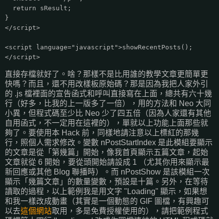
return sResult;
}
</script>
<script language="javascript">showRecentPosts();
</script>
直接存檔就好了。啥？那樣不是比用誰的教學文章更簡單更
快嗎？而且，還不用改樣板原始碼？那是因為我把人家外引
的 .js 檔裡面的宣告函式和呼叫直接寫在上面，總共有六十幾
行（好多，比我的上一版多了一倍），用的方法和 Neo 大同
小異，但程式碼至少比 Neo 少了四五倍（因為人家還有其他
自用函式，不一定用在這裡的），單就以上功能上面那些就
夠了。要使用本 Hack 前，同樣地請注意以上標紅的那幾
行，照個人需求修改。變數 nPostStartIndex 是此模組要顯示
的文章是從「第幾篇」開始，像我首頁顯示五篇文章，起始
文章就從 6 開始，要從頭開始請設成 1 （尤其你用來顯示最
新回應或其他 Blog 聯播時）。而 nPostShow 是該模組一次
顯示「幾篇文章」的數量變數，預設是十篇。另外，在等待
讀取的過程，以上範例我是用文字 "Loading" 顯示，如果想
和我一樣改成動畫（其實是一個動態的 GIF 圖檔，有興趣可
以去
這個網站
取用，多是免費授權使用的），請把範例程式