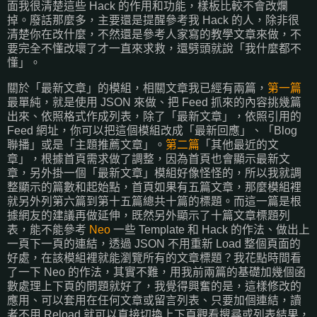
面我很清楚這些 Hack 的作用和功能，樣板比較不會改爛
掉。廢話那麼多，主要還是提醒參考我 Hack 的人，除非很
清楚你在改什麼，不然還是參考人家寫的教學文章來做，不
要完全不懂改壞了才一直來求救，還劈頭就說「我什麼都不
懂」。
關於「最新文章」的模組，相關文章我已經有兩篇，
第一篇
最單純，就是使用 JSON 來做、把 Feed 抓來的內容挑幾篇
出來、依照格式作成列表，除了「最新文章」，依照引用的
Feed 網址，你可以把這個模組改成「最新回應」、「Blog
聯播」或是「主題推薦文章」。
第二篇
「其他最近的文
章」，根據首頁需求做了調整，因為首頁也會顯示最新文
章，另外掛一個「最新文章」模組好像怪怪的，所以我就調
整顯示的篇數和起始點，首頁如果有五篇文章，那麼模組裡
就另外列第六篇到第十五篇總共十篇的標題。而這一篇是根
據網友的建議再做延伸，既然另外顯示了十篇文章標題列
表，能不能參考
Neo
一些 Template 和 Hack 的作法、做出上
一頁下一頁的連結，透過 JSON 不用重新 Load 整個頁面的
好處，在該模組裡就能瀏覽所有的文章標題？我花點時間看
了一下 Neo 的作法，其實不難，用我前兩篇的基礎加幾個函
數處理上下頁的問題就好了，我覺得興奮的是，這樣修改的
應用、可以套用在任何文章或留言列表、只要加個連結，讀
者不用 Reload 就可以直接切換上下頁觀看搜尋或列表結果，