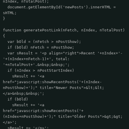
nIndex, nTotalPost);
document.getElementById('newPosts').innerHTML =
sHTML;
}
function generatePostLink(nFetch, nIndex, nTotalPost)
{
var bOld = (nFetch > nPostShow);
if (bOld) nFetch = nPostShow;
var sResult = '<p align="right">Recent '+nIndex+'-
'+(nIndex+nFetch-1)+', total:
'+nTotalPost+'.&nbsp;&nbsp;';
if (nIndex > nPostStartIndex)
sResult += '<a
href="javascript:showRecentPosts('+(nIndex-
nPostShow)+');" title="Newer Posts">&lt;&lt;
</a>&nbsp;&nbsp;';
if (bOld)
sResult += '<a
href="javascript:showRecentPosts('+
(nIndex+nPostShow)+');" title="Older Posts">&gt;&gt;
</a>';
sResult += '</p>';