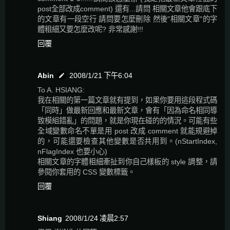
post全部改成comment) 還有...請問 相關文章他會跟底下
的文章有一段空行 請問要怎麼刪除 然後"相關文章"的字
體粗細又要怎麼改呢? 非常感謝!!!
回覆
Abin
2008/1/21 下午6:04
To A. HSIANG:
我在相關的第一篇文章就有提到，如果你要用這段程式碼
「同時」做最新回應和最新文章，會有「因為命名相同導
致模組錯亂」的問題，就是你現在碰的的情況。可能有些
全域變數命名不單是用 post 改成 comment 就能規避掉
的，可能還要檢查其他變數是否共用到。(nStartIndex,
nFlagIndex 也要小心)
相關文章的字體粗細牽扯到你自己樣板的 style 調整，請
參閱你套用的 CSS 變數標籤。
回覆
Shiang
2008/1/24 凌晨2:57