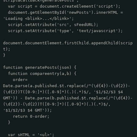
script&callback=generatePosts';
var script = document.createElement('script');
document.getElementById('newPosts').innerHTML =
'Loading <blink>...</blink>';
script.setAttribute('src', sFeedURL);
script.setAttribute('type', 'text/javascript');
document.documentElement.firstChild.appendChild(scrip
t);
}
function generatePosts(json) {
function compareentry(a,b) {
order=
Date.parse(a.published.$t.replace(/^(\d{4})-(\d{2})-
(\d{2})T([0-9:]*)([.0-9]*)(.)(.*)$/, '$1/$2/$3 $4
GMT')) - Date.parse(b.published.$t.replace(/^(\d{4})-
(\d{2})-(\d{2})T([0-9:]*)([.0-9]*)(.)(.*)$/,
'$1/$2/$3 $4 GMT'));
return 0-order;
}
var sHTML = '<ul>';