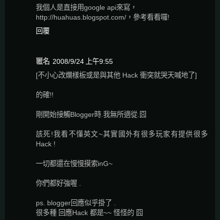
我個人是直接用google api來寫，
http://huahuas.blogspot.com/，參考看看囉!
回覆
匿名
2008/9/24 上午9:55
[不小心改爛樣板或是與其他 Hack 衝突就哭天喊地了]
的確!!
剛開始接觸Blogger時.我無所適從.囧
該死!我看不懂英文~其實國外有很多玩家有提供很多
Hack !
一切都還在慢慢摸索inG~
你們都好強喔 .
ps. blogger回應似乎掛了 .
很多種 回應Hack 都是~~ 怪怪的 囧