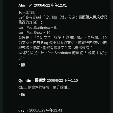
Abin
2008/8/22 中午12:01
To 楊昆澈:
請看我程式碼紅色的部份（就是我說：
請照個人需求狀況
修改
的部份）：
var nPostStartIndex = 6;
var nPostShow = 10;
意思是，「最新文章」從第 6 篇開始顯示，最多顯示 10
篇文章。你的 Blog 還不到五篇文章，你覺得你照抄我的
程式碼不修改，能夠有最新文章顯示得出來嗎？
以你的狀況，把 nPostStartIndex 的值從 6 改成 1 就行
了。
回覆
Quintin．醫觀點
2008/8/22 下午1:10
Ok.... 謝謝您的提醒！萬分感謝...
回覆
csyin
2008/8/29 中午12:41