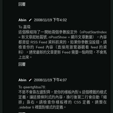
回覆
Abin
2008/11/19 下午4:02
To 嘉瑋:
這個模組除了一開始兩個參數設定外（nPostStartIndex
= 新文章起始篇號, nPostShow = 顯示文章數量），內容
都是從 RSS Feed 資料抓來的，如果你參數沒設錯，請
檢查你的 Feed 內容（直接用瀏覽器觀看 feed 的資
料），通常最新的文章更新 Feed 需要一點時間，不會馬
上出來。
回覆
Abin
2008/11/19 下午4:07
To qwertgfdsa78:
不是不會靠左邊對齊，是你的樣板內對 li 這個標籤的樣式
定義，讓這類條列式的內容，換行後第二行會自動「縮
排」靠右。請檢查你樣板裡的 CSS 定義，調整在
.sidebar li 裡面對樣式的定義。