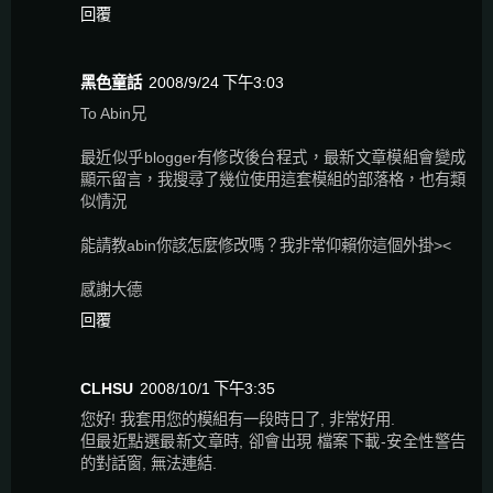
回覆
黑色童話
2008/9/24 下午3:03
To Abin兄
最近似乎blogger有修改後台程式，最新文章模組會變成
顯示留言，我搜尋了幾位使用這套模組的部落格，也有類
似情況
能請教abin你該怎麼修改嗎？我非常仰賴你這個外掛><
感謝大德
回覆
CLHSU
2008/10/1 下午3:35
您好! 我套用您的模組有一段時日了, 非常好用.
但最近點選最新文章時, 卻會出現 檔案下載-安全性警告
的對話窗, 無法連結.