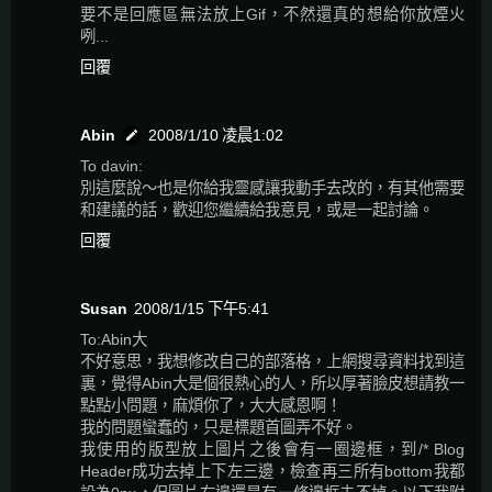
要不是回應區無法放上Gif，不然還真的想給你放煙火
咧...
回覆
Abin
2008/1/10 凌晨1:02
To davin:
別這麼說～也是你給我靈感讓我動手去改的，有其他需要
和建議的話，歡迎您繼續給我意見，或是一起討論。
回覆
Susan
2008/1/15 下午5:41
To:Abin大
不好意思，我想修改自己的部落格，上網搜尋資料找到這
裏，覺得Abin大是個很熱心的人，所以厚著臉皮想請教一
點點小問題，麻煩你了，大大感恩啊！
我的問題蠻蠢的，只是標題首圖弄不好。
我使用的版型放上圖片之後會有一圈邊框，到/* Blog
Header成功去掉上下左三邊，檢查再三所有bottom我都