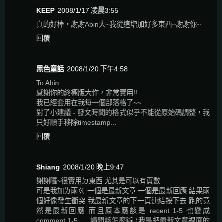
KEEP
2008/1/17 凌晨3:55
真的好棒，謝謝Abin大~我從這增加好多東西~謝謝你~
回覆
黑色童話
2008/1/20 下午4:58
To Abin
感謝你的終極版大作，非常實用!!
我已經套用在我每一個部落格了~~
對了小建議 - 發文時間的格式似乎不能從原始碼調整，我
只好順手移除timestamp...
回覆
Shiang
2008/1/20 晚上9:47
謝謝囉~很實用ㄉ東西 尤其是可以有頁數
可是我加ㄌ兩ㄍ 一個是最新文章 一個是最新回應 結果兩
個好像發生衝突 我最新文章的下一頁連結按下去 跑的竟
然是最新回應 而且原本應該是 recent 1-5 也變成
comment 1-5......請問該怎麼辦 (我是把最新文章裡面的