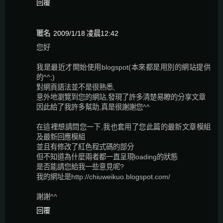
回覆
匿名
2009/1/18 凌晨12:42
您好
我是最近才開始使用blogspot(本來都是用別的網站提供
的^^;)
對網頁語法並不是很熟悉,
意外地瀏覽到您的網站,發現了許多清楚易瞭的分享文章
因此給了我許多幫助,真是很謝謝您^^
在這裡想請問您一下,我也套用了您此篇的最新文章模組
及最新回應模組
並且有修改了紅色程式碼的部分
但不知道為什麼兩者都一直呈現loading的狀態
是否能請您給我一些意見呢?
我的網址是http://chiuweikuo.blogspot.com/
謝謝^^
回覆