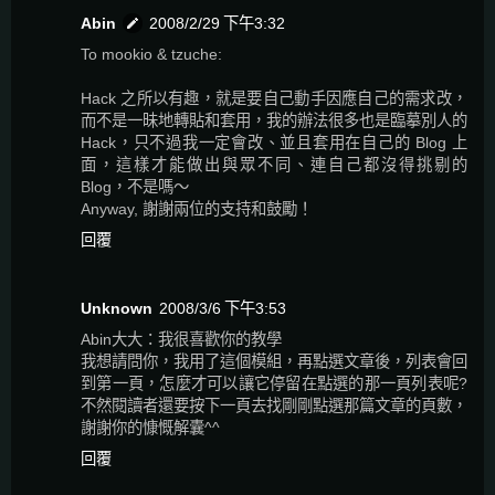
Abin
2008/2/29 下午3:32
To mookio & tzuche:
Hack 之所以有趣，就是要自己動手因應自己的需求改，
而不是一昧地轉貼和套用，我的辦法很多也是臨摹別人的
Hack，只不過我一定會改、並且套用在自己的 Blog 上
面，這樣才能做出與眾不同、連自己都沒得挑剔的
Blog，不是嗎～
Anyway, 謝謝兩位的支持和鼓勵！
回覆
Unknown
2008/3/6 下午3:53
Abin大大：我很喜歡你的教學
我想請問你，我用了這個模組，再點選文章後，列表會回
到第一頁，怎麼才可以讓它停留在點選的那一頁列表呢?
不然閱讀者還要按下一頁去找剛剛點選那篇文章的頁數，
謝謝你的慷慨解囊^^
回覆