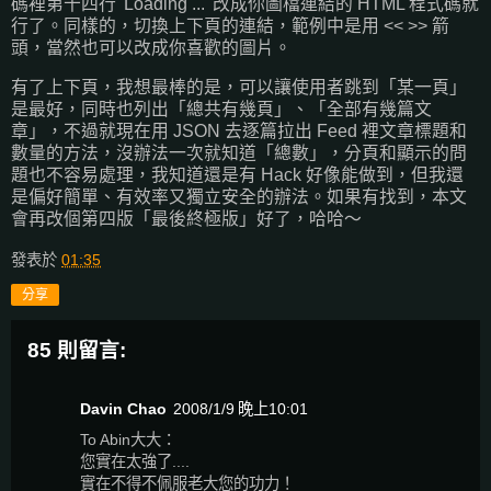
碼裡第十四行 'Loading ...' 改成你圖檔連結的 HTML 程式碼就
行了。同樣的，切換上下頁的連結，範例中是用 << >> 箭
頭，當然也可以改成你喜歡的圖片。
有了上下頁，我想最棒的是，可以讓使用者跳到「某一頁」
是最好，同時也列出「總共有幾頁」、「全部有幾篇文
章」，不過就現在用 JSON 去逐篇拉出 Feed 裡文章標題和
數量的方法，沒辦法一次就知道「總數」，分頁和顯示的問
題也不容易處理，我知道還是有 Hack 好像能做到，但我還
是偏好簡單、有效率又獨立安全的辦法。如果有找到，本文
會再改個第四版「最後終極版」好了，哈哈～
發表於
01:35
分享
85 則留言:
Davin Chao
2008/1/9 晚上10:01
To Abin大大：
您實在太強了....
實在不得不佩服老大您的功力！