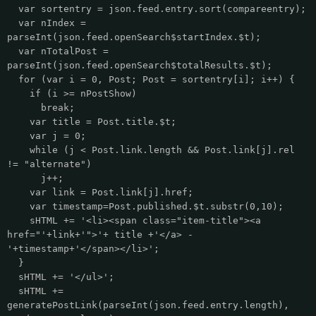
var sortentry = json.feed.entry.sort(compareentry);
var nIndex =
parseInt(json.feed.openSearch$startIndex.$t);
var nTotalPost =
parseInt(json.feed.openSearch$totalResults.$t);
for (var i = 0, Post; Post = sortentry[i]; i++) {
if (i >= nPostShow)
break;
var title = Post.title.$t;
var j = 0;
while (j < Post.link.length && Post.link[j].rel
!= "alternate")
j++;
var link = Post.link[j].href;
var timestamp=Post.published.$t.substr(0,10);
sHTML += '<li><span class="item-title"><a
href="'+link+'">'+ title +'</a> -
'+timestamp+'</span></li>';
}
sHTML += '</ul>';
sHTML +=
generatePostLink(parseInt(json.feed.entry.length),