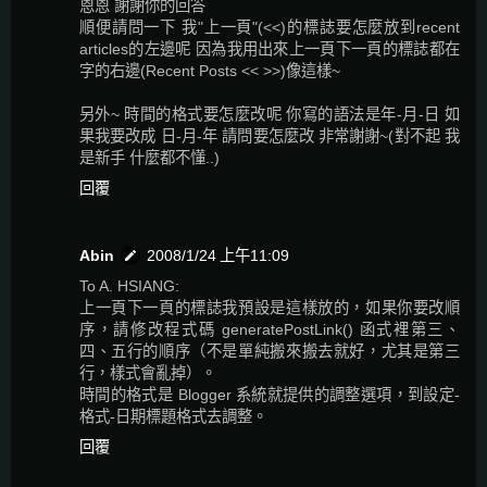
恩恩 謝謝你的回答
順便請問一下 我"上一頁"(<<)的標誌要怎麼放到recent
articles的左邊呢 因為我用出來上一頁下一頁的標誌都在
字的右邊(Recent Posts << >>)像這樣~
另外~ 時間的格式要怎麼改呢 你寫的語法是年-月-日 如
果我要改成 日-月-年 請問要怎麼改 非常謝謝~(對不起 我
是新手 什麼都不懂..)
回覆
Abin
2008/1/24 上午11:09
To A. HSIANG:
上一頁下一頁的標誌我預設是這樣放的，如果你要改順
序，請修改程式碼 generatePostLink() 函式裡第三、
四、五行的順序（不是單純搬來搬去就好，尤其是第三
行，樣式會亂掉）。
時間的格式是 Blogger 系統就提供的調整選項，到設定-
格式-日期標題格式去調整。
回覆