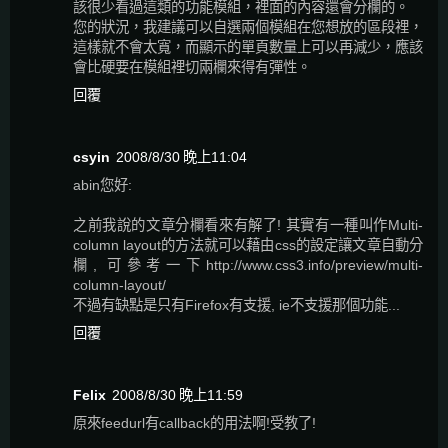
該很少看過這類的功能模組，裡面的內容還會分欄的。
您的狀況，我建議可以自選兩個模組在您想放的區段裡，
這樣就不會太寬，而顯示的單頁數量上可以再減少，應該
會比硬要在模組裡切兩欄來得有彈性。
回覆
csyin
2008/8/30 晚上11:04
abin您好:
之前我說的文章分欄看來有解了! 其實有一種叫作Multi-
column layout的方法就可以藉由css的設定讓文章自動分
欄, 可參考一下http://www.css3.info/preview/multi-
column-layout/
不過有缺點是只有Firefox有支援, ie不支援那個功能...
回覆
Felix
2008/8/30 晚上11:59
原來feedurl有callback的用法啊!受教了!