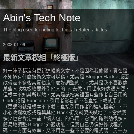
Abin's Tech Note
The blog used for noting technical related articles
2008-01-09
最新文章模組「終極版」
好一陣子都沒有更新這裡的文章，不是因為我偷懶，實在是
不知道有什麼技術文章可以寫，尤其是 Blogger Hack，版面
改得差不多後其實也沒什麼好調整的了。尤其是我不喜歡像
某些人改樣板總要外引他人的 .js 去做，用起來好像很方便，
但根本不知其所以然，尤其是該檔案裡面有些作者自己用的
Code 或是 Function，引用者常看都不看直接下載就用了
（更狠的就是根本不下載、直接引用作者的連結檔案），不
小心改爛樣板或是與其他 Hack 衝突就哭天喊地了。當然我
多少也會肯定一些「懶人包」的作用，它們的確幫助很多人
簡易地調整 Blogger 外觀功能，但我自己仍偏好修改程式
碼，一方面有效率、又不用塞一些不必要的程式碼，另一方