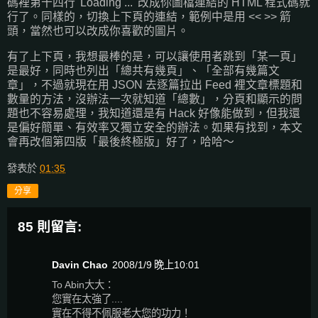
碼裡第十四行 'Loading ...' 改成你圖檔連結的 HTML 程式碼就
行了。同樣的，切換上下頁的連結，範例中是用 << >> 箭
頭，當然也可以改成你喜歡的圖片。
有了上下頁，我想最棒的是，可以讓使用者跳到「某一頁」
是最好，同時也列出「總共有幾頁」、「全部有幾篇文
章」，不過就現在用 JSON 去逐篇拉出 Feed 裡文章標題和
數量的方法，沒辦法一次就知道「總數」，分頁和顯示的問
題也不容易處理，我知道還是有 Hack 好像能做到，但我還
是偏好簡單、有效率又獨立安全的辦法。如果有找到，本文
會再改個第四版「最後終極版」好了，哈哈～
發表於
01:35
分享
85 則留言:
Davin Chao
2008/1/9 晚上10:01
To Abin大大：
您實在太強了....
實在不得不佩服老大您的功力！