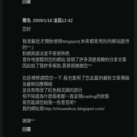
回覆
匿名
2009/1/18 凌晨12:42
您好
我是最近才開始使用blogspot(本來都是用別的網站提供
的^^;)
對網頁語法並不是很熟悉,
意外地瀏覽到您的網站,發現了許多清楚易瞭的分享文章
因此給了我許多幫助,真是很謝謝您^^
在這裡想請問您一下,我也套用了您此篇的最新文章模組
及最新回應模組
並且有修改了紅色程式碼的部分
但不知道為什麼兩者都一直呈現loading的狀態
是否能請您給我一些意見呢?
我的網址是http://chiuweikuo.blogspot.com/
謝謝^^
回覆