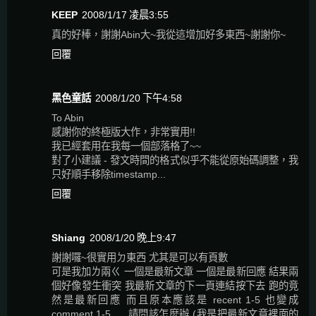
KEEP
2008/1/17 凌晨3:55
真的好棒，謝謝Abin大~我從這增加好多東西~謝謝你~
回覆
黑色童話
2008/1/20 下午4:58
To Abin
感謝你的終極版大作，非常實用!!
我已經套用在我每一個部落格了~~
對了小建議 - 發文時間的格式似乎不能從原始碼調整，我
只好順手移除timestamp...
回覆
Shiang
2008/1/20 晚上9:47
謝謝囉~很實用ㄉ東西 尤其是可以有頁數
可是我加ㄌ兩ㄍ 一個是最新文章 一個是最新回應 結果兩
個好像發生衝突 我最新文章的下一頁連結按下去 跑的竟
然是最新回應 而且原本應該是 recent 1-5 也變成
comment 1-5......請問該怎麼辦 (我是把最新文章裡面的