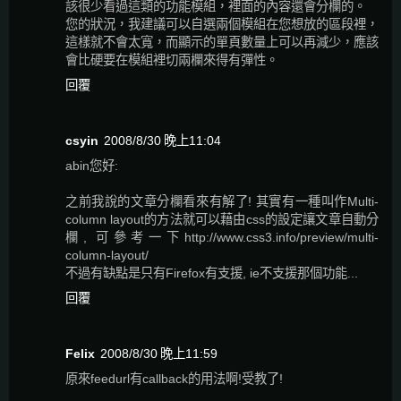
該很少看過這類的功能模組，裡面的內容還會分欄的。
您的狀況，我建議可以自選兩個模組在您想放的區段裡，
這樣就不會太寬，而顯示的單頁數量上可以再減少，應該
會比硬要在模組裡切兩欄來得有彈性。
回覆
csyin
2008/8/30 晚上11:04
abin您好:
之前我說的文章分欄看來有解了! 其實有一種叫作Multi-
column layout的方法就可以藉由css的設定讓文章自動分
欄, 可參考一下http://www.css3.info/preview/multi-
column-layout/
不過有缺點是只有Firefox有支援, ie不支援那個功能...
回覆
Felix
2008/8/30 晚上11:59
原來feedurl有callback的用法啊!受教了!