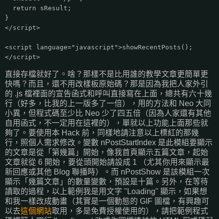
return sResult;
}
</script>
<script language="javascript">showRecentPosts();
</script>
直接存檔就好了。啥？那樣不是比用誰的教學文章更簡單更
快嗎？而且，還不用改樣板原始碼？那是因為我把人家外引
的 .js 檔裡面的宣告函式和呼叫直接寫在上面，總共有六十幾
行（好多，比我的上一版多了一倍），用的方法和 Neo 大同
小異，但程式碼至少比 Neo 少了四五倍（因為人家還有其他
自用函式，不一定用在這裡的），單就以上功能上面那些就
夠了。要使用本 Hack 前，同樣地請注意以上標紅的那幾
行，照個人需求修改。變數 nPostStartIndex 是此模組要顯示
的文章是從「第幾篇」開始，像我首頁顯示五篇文章，起始
文章就從 6 開始，要從頭開始請設成 1 （尤其你用來顯示最
新回應或其他 Blog 聯播時）。而 nPostShow 是該模組一次
顯示「幾篇文章」的數量變數，預設是十篇。另外，在等待
讀取的過程，以上範例我是用文字 "Loading" 顯示，如果想
和我一樣改成動畫（其實是一個動態的 GIF 圖檔，有興趣可
以去
這個網站
取用，多是免費授權使用的），請把範例程式