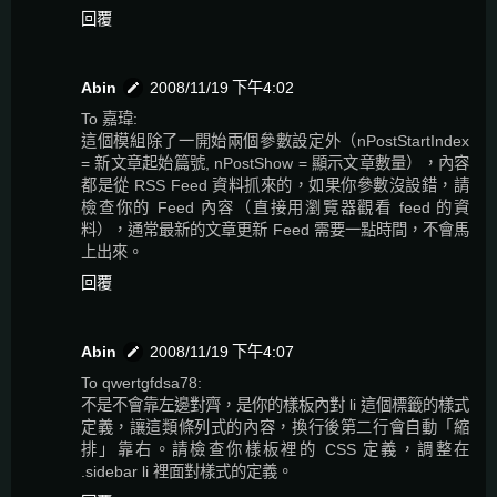
回覆
Abin
2008/11/19 下午4:02
To 嘉瑋:
這個模組除了一開始兩個參數設定外（nPostStartIndex
= 新文章起始篇號, nPostShow = 顯示文章數量），內容
都是從 RSS Feed 資料抓來的，如果你參數沒設錯，請
檢查你的 Feed 內容（直接用瀏覽器觀看 feed 的資
料），通常最新的文章更新 Feed 需要一點時間，不會馬
上出來。
回覆
Abin
2008/11/19 下午4:07
To qwertgfdsa78:
不是不會靠左邊對齊，是你的樣板內對 li 這個標籤的樣式
定義，讓這類條列式的內容，換行後第二行會自動「縮
排」靠右。請檢查你樣板裡的 CSS 定義，調整在
.sidebar li 裡面對樣式的定義。