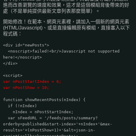
進而改善瀏覽的速度和效果，這才是這個模組背後帶來的好
處（不是單純提供最新文章列表那麼簡單）。
開始修改！在範本、網頁元素裡，請加入一個新的網頁元素
(HTML/Javascript)、或是直接編輯原有模組，直接塞入以下
程式碼：
<div id="newPosts">
<noscript>failed!<br/>Javascript not supported
here!</noscript>
</div>
<script>
var nPostStartIndex = 6;
var nPostShow = 10;
function showRecentPosts(nIndex) {
if (!nIndex)
nIndex = nPostStartIndex;
var sFeedURL = '/feeds/posts/summary?
orderby=published&start-index='+nIndex+'&max-
results='+(nPostShow+1)+'&alt=json-in-