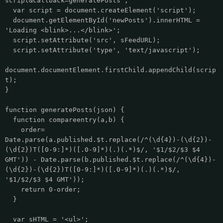
script&callback=generatePosts';
var script = document.createElement('script');
document.getElementById('newPosts').innerHTML =
'Loading <blink>...</blink>';
script.setAttribute('src', sFeedURL);
script.setAttribute('type', 'text/javascript');
document.documentElement.firstChild.appendChild(scrip
t);
}
function generatePosts(json) {
function compareentry(a,b) {
order=
Date.parse(a.published.$t.replace(/^(\d{4})-(\d{2})-
(\d{2})T([0-9:]*)([.0-9]*)(.)(.*)$/, '$1/$2/$3 $4
GMT')) - Date.parse(b.published.$t.replace(/^(\d{4})-
(\d{2})-(\d{2})T([0-9:]*)([.0-9]*)(.)(.*)$/,
'$1/$2/$3 $4 GMT'));
return 0-order;
}
var sHTML = '<ul>';