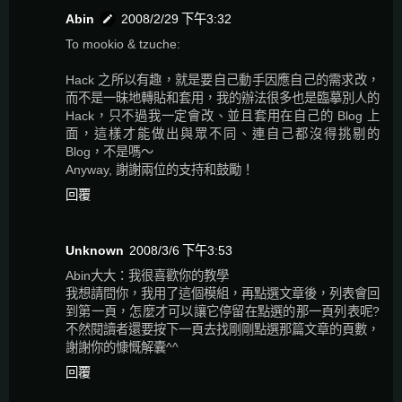
Abin
2008/2/29 下午3:32
To mookio & tzuche:
Hack 之所以有趣，就是要自己動手因應自己的需求改，
而不是一昧地轉貼和套用，我的辦法很多也是臨摹別人的
Hack，只不過我一定會改、並且套用在自己的 Blog 上
面，這樣才能做出與眾不同、連自己都沒得挑剔的
Blog，不是嗎～
Anyway, 謝謝兩位的支持和鼓勵！
回覆
Unknown
2008/3/6 下午3:53
Abin大大：我很喜歡你的教學
我想請問你，我用了這個模組，再點選文章後，列表會回
到第一頁，怎麼才可以讓它停留在點選的那一頁列表呢?
不然閱讀者還要按下一頁去找剛剛點選那篇文章的頁數，
謝謝你的慷慨解囊^^
回覆