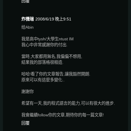
回覆
炸機瑞
2008/6/19 晚上9:51
给Abin
我是高中tysh/大學生ntust IM
我心中非常感謝你的付出.
當時,大家都用無名,我偏偏不想用,
結果我的部落格很粗造.
哈哈!看了你的文章報告,讓我豁然開朗.
原來可以有這麼多變化..
謝謝你
希望有一天,我的程式語言的能力,可以有很大的進步.
我會繼續follow你的文章,期待你的每一篇文章!
回覆