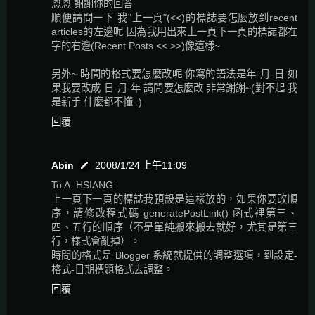
恩恩 謝謝你的回答
順便請問一下 我"上一頁"(<<)的標誌要怎麼放到recent
articles的左邊呢 因為我用出來上一頁下一頁的標誌都在
字的右邊(Recent Posts << >>)像這樣~
另外~ 時間的格式要怎麼改呢 你寫的語法是年-月-日 如
果我要改成 日-月-年 請問要怎麼改 非常謝謝~(對不起 我
是新手 什麼都不懂..)
回覆
Abin
2008/1/24 上午11:09
To A. HSIANG:
上一頁下一頁的標誌我預設是這樣放的，如果你要改順
序，請修改程式碼 generatePostLink() 函式裡第三、
四、五行的順序（不是單純搬來搬去就好，尤其是第三
行，樣式會亂掉）。
時間的格式是 Blogger 系統就提供的調整選項，到設定-
格式-日期標題格式去調整。
回覆