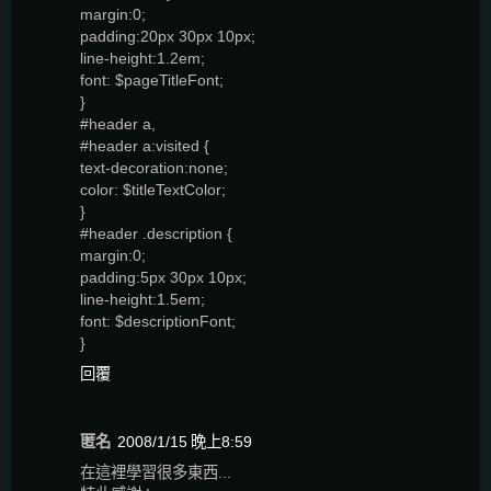
margin:0;
padding:20px 30px 10px;
line-height:1.2em;
font: $pageTitleFont;
}
#header a,
#header a:visited {
text-decoration:none;
color: $titleTextColor;
}
#header .description {
margin:0;
padding:5px 30px 10px;
line-height:1.5em;
font: $descriptionFont;
}
回覆
匿名
2008/1/15 晚上8:59
在這裡學習很多東西...