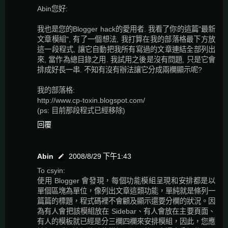
Abin您好:
我也是您的Blogger hack的愛用者. 我看了你的這篇"最新
文章模組", 有了一個想法, 我打算在我的部落格最下方放
這一段程式, 讓它自動把我所有寫過的文章連結全部列出
來, 當作為總目錄之用. 我試用之後是沒有問題, 只是它會
排成好長一串. 不知有沒有辦法讓它分成兩欄顯示呢?
我的部落格:
http://www.cp-toxin.blogspot.com/
(ps: 目前那段程式已經移除)
回覆
Abin
2008/8/29 下午1:43
To csyin:
使用 Blogger 會發現，每個功能模組呈現和安排都是以
單個區塊為單位，像列出文章這類功能，單純就是條列一
篇篇的標題，程式碼裡不會顧及顯示還要分欄的狀況。因
為有人會把該模組放在 Sidebar、有人會放在主要頁面、
有人的模板就已經是分三欄四欄來安排模組，因此，您應