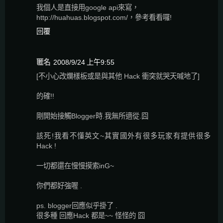
我個人是直接用google api來寫，
http://huahuas.blogspot.com/，參考看看囉!
回覆
匿名
2008/9/24 上午9:55
[不小心改爛樣板或是與其他 Hack 衝突就哭天喊地了]
的確!!
剛開始接觸Blogger時.我無所適從.囧
該死!我看不懂英文~其實國外有很多玩家有提供很多
Hack !
一切都還在慢慢摸索inG~
你們都好強喔 .
ps. blogger回應似乎掛了 .
很多種 回應Hack 都是~~ 怪怪的 囧