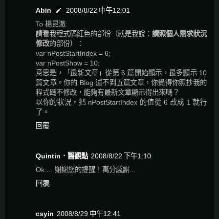
Abin
2008/8/22 中午12:01
To 楊昆澈:
請看我程式碼紅色的部份（就是我說：
請照個人需求狀況
修改
的部份）：
var nPostStartIndex = 6;
var nPostShow = 10;
意思是，「最新文章」從第 6 篇開始顯示，最多顯示 10
篇文章。你的 Blog 還不到五篇文章，你覺得你照抄我的
程式碼不修改，能夠有最新文章顯示得出來嗎？
以你的狀況，把 nPostStartIndex 的值從 6 改成 1 就行
了。
回覆
Quintin．醫觀點
2008/8/22 下午1:10
Ok.... 謝謝您的提醒！萬分感謝...
回覆
csyin
2008/8/29 中午12:41