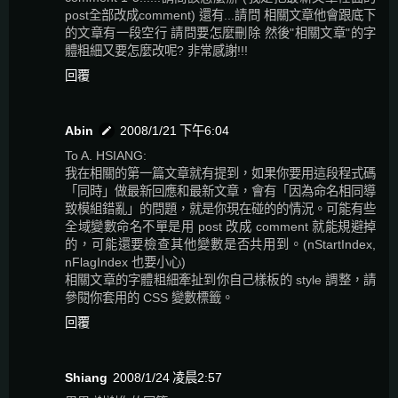
post全部改成comment) 還有...請問 相關文章他會跟底下
的文章有一段空行 請問要怎麼刪除 然後"相關文章"的字
體粗細又要怎麼改呢? 非常感謝!!!
回覆
Abin
2008/1/21 下午6:04
To A. HSIANG:
我在相關的第一篇文章就有提到，如果你要用這段程式碼
「同時」做最新回應和最新文章，會有「因為命名相同導
致模組錯亂」的問題，就是你現在碰的的情況。可能有些
全域變數命名不單是用 post 改成 comment 就能規避掉
的，可能還要檢查其他變數是否共用到。(nStartIndex,
nFlagIndex 也要小心)
相關文章的字體粗細牽扯到你自己樣板的 style 調整，請
參閱你套用的 CSS 變數標籤。
回覆
Shiang
2008/1/24 凌晨2:57