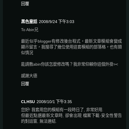
回覆
黑色童話
2008/9/24 下午3:03
To Abin兄
最近似乎blogger有修改後台程式，最新文章模組會變成
顯示留言，我搜尋了幾位使用這套模組的部落格，也有類
似情況
能請教abin你該怎麼修改嗎？我非常仰賴你這個外掛><
感謝大德
回覆
CLHSU
2008/10/1 下午3:35
您好! 我套用您的模組有一段時日了, 非常好用.
但最近點選最新文章時, 卻會出現 檔案下載-安全性警告
的對話窗, 無法連結.