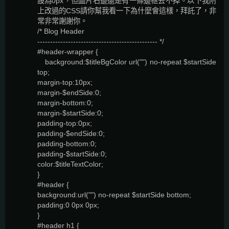
設為0px，但圖片右邊還是有一條邊框去不掉。以下我附
上改過的CSS請你幫我看一下為什麼會這樣，拜託了，非
常非常謝謝你。
/* Blog Header
----------------------------------------------- */
#header-wrapper {
background:$titleBgColor url("") no-repeat $startSide
top;
margin-top:10px;
margin-$endSide:0;
margin-bottom:0;
margin-$startSide:0;
padding-top:0px;
padding-$endSide:0;
padding-bottom:0;
padding-$startSide:0;
color:$titleTextColor;
}
#header {
background:url("") no-repeat $startSide bottom;
padding:0 0px 0px;
}
#header h1 {