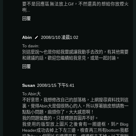
要不是回應區無法放上Gif，不然還真的想給你放煙火
咧...
回覆
Abin
2008/1/10 凌晨1:02
To davin:
別這麼說～也是你給我靈感讓我動手去改的，有其他需要
和建議的話，歡迎您繼續給我意見，或是一起討論。
回覆
Susan
2008/1/15 下午5:41
To:Abin大
不好意思，我想修改自己的部落格，上網搜尋資料找到這
裏，覺得Abin大是個很熱心的人，所以厚著臉皮想請教一
點點小問題，麻煩你了，大大感恩啊！
我的問題蠻蠢的，只是標題首圖弄不好。
我使用的版型放上圖片之後會有一圈邊框，到/* Blog
Header成功去掉上下左三邊，檢查再三所有bottom我都