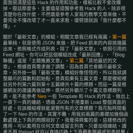
面我很清楚這些 Hack 的作用和功能，樣板比較不會改爛
掉。廢話那麼多，主要還是提醒參考我 Hack 的人，除非很
清楚你在改什麼，不然還是參考人家寫的教學文章來做，不
要完全不懂改壞了才一直來求救，還劈頭就說「我什麼都不
懂」。
關於「最新文章」的模組，相關文章我已經有兩篇，
第一篇
最單純，就是使用 JSON 來做、把 Feed 抓來的內容挑幾篇
出來、依照格式作成列表，除了「最新文章」，依照引用的
Feed 網址，你可以把這個模組改成「最新回應」、「Blog
聯播」或是「主題推薦文章」。
第二篇
「其他最近的文
章」，根據首頁需求做了調整，因為首頁也會顯示最新文
章，另外掛一個「最新文章」模組好像怪怪的，所以我就調
整顯示的篇數和起始點，首頁如果有五篇文章，那麼模組裡
就另外列第六篇到第十五篇總共十篇的標題。而這一篇是根
據網友的建議再做延伸，既然另外顯示了十篇文章標題列
表，能不能參考
Neo
一些 Template 和 Hack 的作法、做出上
一頁下一頁的連結，透過 JSON 不用重新 Load 整個頁面的
好處，在該模組裡就能瀏覽所有的文章標題？我花點時間看
了一下 Neo 的作法，其實不難，用我前兩篇的基礎加幾個函
數處理上下頁的問題就好了，我覺得興奮的是，這樣修改的
應用、可以套用在任何文章或留言列表、只要加個連結，讀
者不用 Reload 就可以直接切換上下頁觀看搜尋或列表結果，