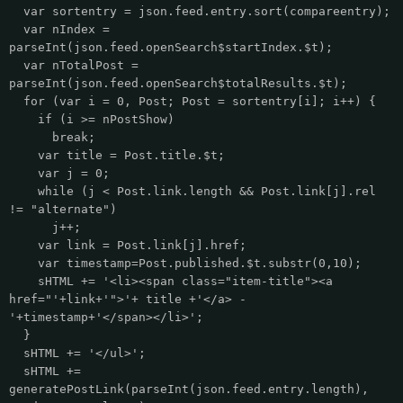
var sortentry = json.feed.entry.sort(compareentry);
var nIndex =
parseInt(json.feed.openSearch$startIndex.$t);
var nTotalPost =
parseInt(json.feed.openSearch$totalResults.$t);
for (var i = 0, Post; Post = sortentry[i]; i++) {
if (i >= nPostShow)
break;
var title = Post.title.$t;
var j = 0;
while (j < Post.link.length && Post.link[j].rel
!= "alternate")
j++;
var link = Post.link[j].href;
var timestamp=Post.published.$t.substr(0,10);
sHTML += '<li><span class="item-title"><a
href="'+link+'">'+ title +'</a> -
'+timestamp+'</span></li>';
}
sHTML += '</ul>';
sHTML +=
generatePostLink(parseInt(json.feed.entry.length),