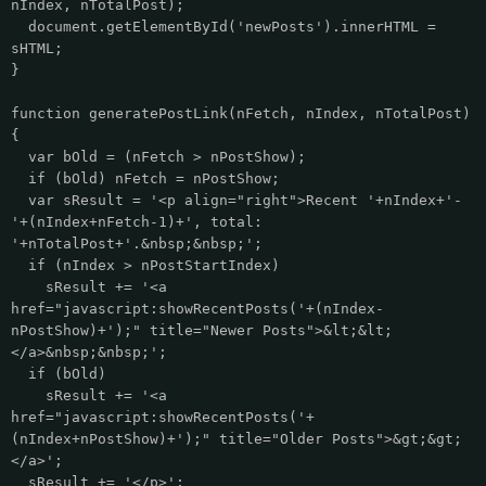
nIndex, nTotalPost);
document.getElementById('newPosts').innerHTML =
sHTML;
}
function generatePostLink(nFetch, nIndex, nTotalPost)
{
var bOld = (nFetch > nPostShow);
if (bOld) nFetch = nPostShow;
var sResult = '<p align="right">Recent '+nIndex+'-
'+(nIndex+nFetch-1)+', total:
'+nTotalPost+'.&nbsp;&nbsp;';
if (nIndex > nPostStartIndex)
sResult += '<a
href="javascript:showRecentPosts('+(nIndex-
nPostShow)+');" title="Newer Posts">&lt;&lt;
</a>&nbsp;&nbsp;';
if (bOld)
sResult += '<a
href="javascript:showRecentPosts('+
(nIndex+nPostShow)+');" title="Older Posts">&gt;&gt;
</a>';
sResult += '</p>';