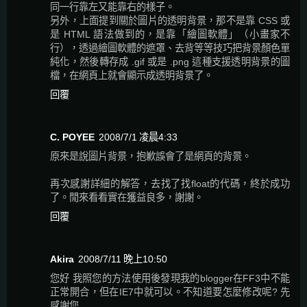
同一行靠左又能靠右的樣子。
另外，上面提到關於圖片的透明背景，那不是靠 CSS 或
是 HTML 語法做到的，是靠「繪圖軟體」（小畫家不
行），透過繪圖軟體的遮罩、去背等等技巧把背景顏色單
純化，然後轉存成 .gif 或是 .png 這種支援透明背景的圖
檔，在網頁上就會顯示成透明背景了。
回覆
C. POYEE
2008/7/1 凌晨4:33
原來是說圖片背景，抱歉誤會了是網頁的背景。
再次感謝詳細的解答，去找了找float的代碼，終於成功
了。閒來看看實在獲益良多，謝謝。
回覆
Akira
2008/7/11 晚上10:50
您好 我照您的方法使用後發現我的blogger在FF3中不能
正常開合，但在IE7中就可以。不知道要怎麼修改呢? 先
感謝您