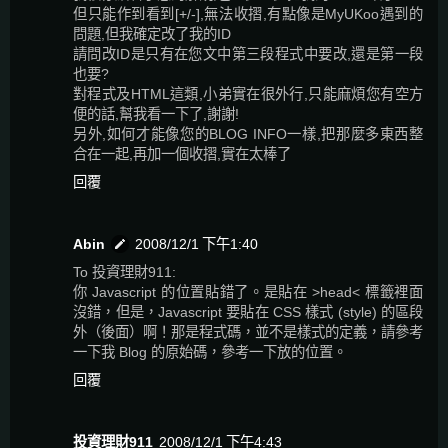
但只能作到看到[+/-],無法收摺,有點像是MyUKoo遇到的
問題,但我確定改了我的ID
請問改ID是只有在您文中第三段程式中要改,還是第一段
也要?
對程式及HTML這類,小弟實在很外行,只能麻煩您有空方
便的話,幫我看一下了,謝謝!
另外,如何才能像您的BLOG INFO一樣,把那麼多東西整
合在一起,再加一個收摺,實在太棒了
回覆
Abin
2008/12/1 下午1:40
To 投資理財911:
你 Javascript 的位置貼錯了。是貼在 >head< 標籤裡面
沒錯，但是，Javascript 要貼在 CSS 樣式 (style) 的區段
外（後面）啊！那是程式碼，並不是樣式的定義，請參考
一下我 Blog 的原始碼，參考一下放的位置。
回覆
投資理財911
2008/12/1 下午4:43