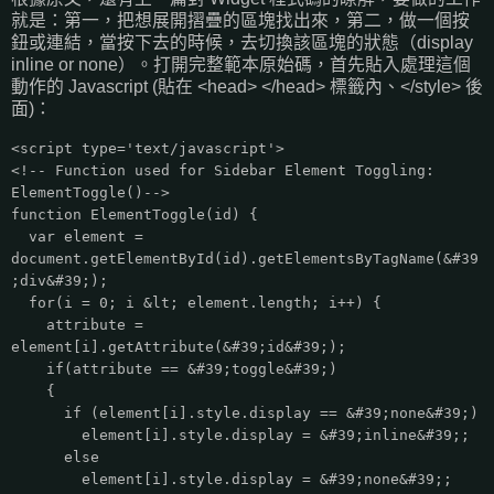
就是：第一，把想展開摺疊的區塊找出來，第二，做一個按
鈕或連結，當按下去的時候，去切換該區塊的狀態（display
inline or none）。打開完整範本原始碼，首先貼入處理這個
動作的 Javascript (貼在 <head> </head> 標籤內、</style> 後
面)：
<script type='text/javascript'>
<!-- Function used for Sidebar Element Toggling:
ElementToggle()-->
function ElementToggle(id) {
var element =
document.getElementById(id).getElementsByTagName(&#39
;div&#39;);
for(i = 0; i &lt; element.length; i++) {
attribute =
element[i].getAttribute(&#39;id&#39;);
if(attribute == &#39;toggle&#39;)
{
if (element[i].style.display == &#39;none&#39;)
element[i].style.display = &#39;inline&#39;;
else
element[i].style.display = &#39;none&#39;;