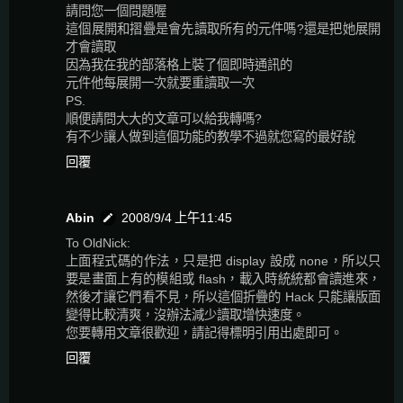
請問您一個問題喔
這個展開和摺疊是會先讀取所有的元件嗎?還是把她展開
才會讀取
因為我在我的部落格上裝了個即時通訊的
元件他每展開一次就要重讀取一次
PS.
順便請問大大的文章可以給我轉嗎?
有不少讓人做到這個功能的教學不過就您寫的最好說
回覆
Abin
2008/9/4 上午11:45
To OldNick:
上面程式碼的作法，只是把 display 設成 none，所以只
要是畫面上有的模組或 flash，載入時統統都會讀進來，
然後才讓它們看不見，所以這個折疊的 Hack 只能讓版面
變得比較清爽，沒辦法減少讀取增快速度。
您要轉用文章很歡迎，請記得標明引用出處即可。
回覆