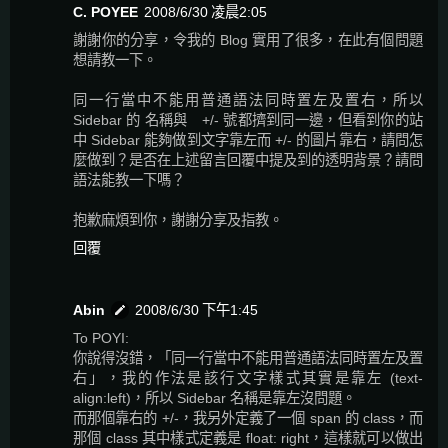
C. POYEE
2008/6/30 凌晨2:05
謝謝你的分享，令我的 Blog 實用了很多，在此有個問題
想請教一下。
同一行當中不能用普通語法同時置左及置右，所以
Sidebar 的 名稱與 +/- 號都擠到同一邊，但看到你的站
中 Sidebar 能夠做到文字靠左而 +/- 的圖片靠右，請問怎
麼做到？是否在上述留言回覆中提及到的透明背景？請問
語法能教一下嗎？
抱歉麻煩到你，謝謝分享及指教。
回覆
Abin
2008/6/30 下午1:45
To POYI:
你說得沒錯，「同一行當中不能用普通語法同時置左及置
右」，我的作法是該行文字樣式其實是靠左 (text-
align:left)，所以 Sidebar 名稱是靠左沒問題。
而那個靠右的 +/-，我另外定義了一個 span 的 class，而
那個 class 其中樣式定義是 float: right，這樣就可以做出