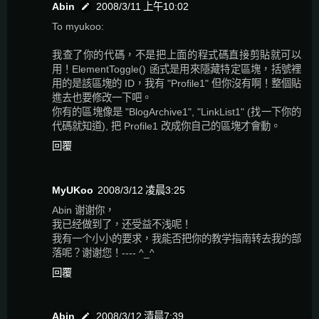
Abin
2008/3/11 上午10:02
To myukoo:
我查了你的代碼，不是把上面的程式碼直接剪貼就可以
用！ElementToggle() 函式是用來隱藏特定區塊，括號裡
用的是該區塊的 ID，我有 "Profile1" 但你沒有啊！整個貼
進去也要修改一下吧。
你有的區塊像是 "BlogArchive1", "LinkList1" (找一下你的
代碼就知道), 把 Profile1 改成你自己的區塊才會動。
回覆
MyUKoo
2008/3/12 凌晨3:25
Abin 谢谢你，
我已经做到了，还受益不浅呢！
我有一个小小的要求，我能否把你的教学指南转去我的部
落呢？谢谢您！---- ^_^
回覆
Abin
2008/3/12 清晨7:39