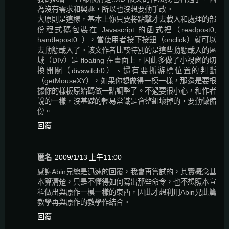
為沒有需求和興趣，所以也沒想要動手改。
大原則是這樣，基本上你只要將點擊才去載入和處理的部
份程式碼包裝在 Javascript 的函式裡（readpost0,
handlepost0..），當使用者按下按鈕（onclick）就可以
去動態載入了。該文作者比較特別的是這些動態載入的區
域（DIV）是 floating 在畫面上，因此多做了小視窗的切
換開關（divswitch0）、還有要抓游標位置的判斷
（getMouseXY），如果你想做得一模一樣，那還是要根
據你的樣板原始碼做一點調整了。不過要很小心，和作者
說的一樣，沒基礎的輕易常識是會整組壞掉的，要勤做備
份。
回覆
匿名
2009/1/13 上午11:00
感謝Abin兄總是迅速的回覆，我會再嘗試的，其實概念基
本算清楚，只是不懂得如何寫出那些命令，也不想照本宣
科做出與原作一模一樣的東西，因此才想利用Abin兄此篇
教學再與原作的教學作結合。
回覆