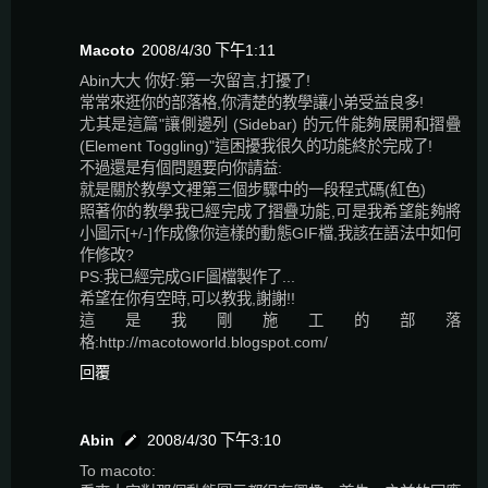
Macoto
2008/4/30 下午1:11
Abin大大 你好:第一次留言,打擾了!
常常來逛你的部落格,你清楚的教學讓小弟受益良多!
尤其是這篇"讓側邊列 (Sidebar) 的元件能夠展開和摺疊
(Element Toggling)"這困擾我很久的功能終於完成了!
不過還是有個問題要向你請益:
就是關於教學文裡第三個步驟中的一段程式碼(紅色)
照著你的教學我已經完成了摺疊功能,可是我希望能夠將
小圖示[+/-]作成像你這樣的動態GIF檔,我該在語法中如何
作修改?
PS:我已經完成GIF圖檔製作了...
希望在你有空時,可以教我,謝謝!!
這是我剛施工的部落
格:http://macotoworld.blogspot.com/
回覆
Abin
2008/4/30 下午3:10
To macoto: