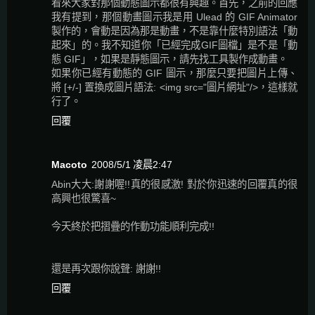
看來大家對那個動態圖示都很有興趣。首先，之前的回應
我有提到，那個動畫圖示我是用 Ulead 的 GIF Animator
製作的，會動是因為那是動畫，不是靠什麼特別語法「動
起來」的。我不知道你「已經完成GIF圖檔」是不是「動
態 GIF」，如果是靜態圖示，請先找工具製作成動畫。
如果你已經有動態的 GIF 圖示，那麼只要把圖片上傳、
將 [+/-] 置換成圖片語法: <img src="圖片網址"/>，這樣就
行了。
回覆
Macoto
2008/5/1 凌晨2:47
Abin大大:謝謝喔!!真的很感激! 對於你迅速的回覆真的很
高興也很驚喜~
今天終於把摺疊的作動功能順利完成!!
還是再次跟你說聲: 謝謝!!
回覆