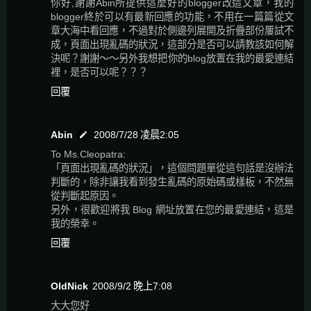
你好,謝謝Abin所提供這麼好的blogger改造文章，我的
blogger終於可以有最新回應的功能，不用在一篇篇從文
章大海中看回應，不過對於側邊列展開及折疊部份屢試不
成，頁面出現亂碼的狀況，這部分是否可以請教該如何解
決呢？謝謝～～另外我想把你的blog放置在我的最愛連結
裡，是否可以呢？？？
回覆
Abin
2008/7/28 凌晨2:05
To Ms.Cleopatra:
「頁面出現亂碼的狀況」，這個問題單從這句話是沒辦法
判斷的，除非讓我看到發生亂碼的原始碼或樣板，不然無
從判斷起原因。
另外，很歡迎將我 Blog 網址放置在您的最愛連結，這是
我的榮幸。
回覆
OldNick
2008/9/2 晚上7:08
大大您好