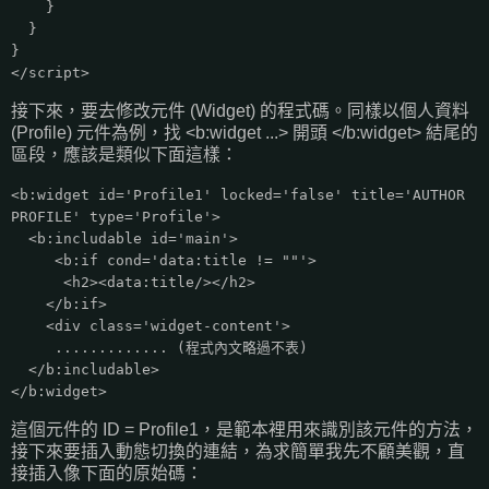
}
}
}
</script>
接下來，要去修改元件 (Widget) 的程式碼。同樣以個人資料
(Profile) 元件為例，找 <b:widget ...> 開頭 </b:widget> 結尾的
區段，應該是類似下面這樣：
<b:widget id='Profile1' locked='false' title='AUTHOR
PROFILE' type='Profile'>
<b:includable id='main'>
<b:if cond='data:title != ""'>
<h2><data:title/></h2>
</b:if>
<div class='widget-content'>
............. (程式內文略過不表)
</b:includable>
</b:widget>
這個元件的 ID = Profile1，是範本裡用來識別該元件的方法，
接下來要插入動態切換的連結，為求簡單我先不顧美觀，直
接插入像下面的原始碼：