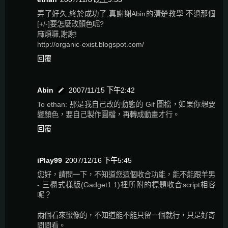
弄了好久,終於成功了,真謝謝Abin的清楚教學.不過那個
[+/-]要怎麼改顏色呢?
麻煩囉,謝謝!
http://organic-exist.blogspot.com/
回覆
Abin
2007/11/15 下午2:42
To ethan: 那是我自己改的動態的 Gif 圖檔，如果你想要
變顏色，要自己製作圖檔，再轉成動畫才行。
回覆
iPlay99
2007/12/16 下午5:45
您好，請問一下，不知道您這個收合功能，能不能跟羊男
- 三欄式樣版(Gadget1.1)裡所附的標題收合script相容
呢？
兩個看來蠻像的，不知道能不能只留一個就行，只是好奇
問問看。