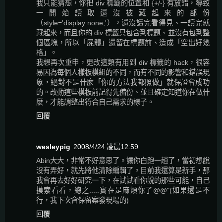
我只能猜想，你把 div 標籤的位置和 {+/-} 有放錯，導致
一開始讀取還沒被藏起來的部份
（style='display:none;'），還沒讀完看得見、一讀完就
藏起來，而且你的 div 標籤只包含到標題、並沒有包到整
個區塊，所以「屍體」還留在標題前、造成「空出好幾
格」。
我想再次重申，更改這類有用到 div 標籤的 hack，很容
易因為每個人樣板模組的不同，而有不同的影響和錯誤現
象，絕對不是什麼「你的方法我都照做」就保證會成功
的。改動這些模板前記得先備份、並且確定知道你在做什
麼，才能調整出符合自己需求的樣子。
回覆
wesleypig
2008/4/24 凌晨12:59
Abin大大，非常不好意思了。讓你白跑一趟了，當初想說
沒有弄好，就先將他清除編輯了。目前我還算是新手，那
我會再去好好研究一下，在試試看你說的那些可能，自己
摸索看看，總之.....實在是麻煩你了@@"(如果還是不
行，我下次會保留案發現場的)
回覆