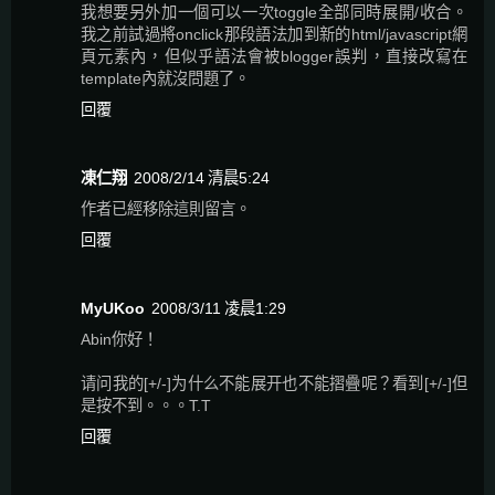
我想要另外加一個可以一次toggle全部同時展開/收合。
我之前試過將onclick那段語法加到新的html/javascript網
頁元素內，但似乎語法會被blogger誤判，直接改寫在
template內就沒問題了。
回覆
凍仁翔
2008/2/14 清晨5:24
作者已經移除這則留言。
回覆
MyUKoo
2008/3/11 凌晨1:29
Abin你好！
请问我的[+/-]为什么不能展开也不能摺疊呢？看到[+/-]但
是按不到。。。T.T
回覆