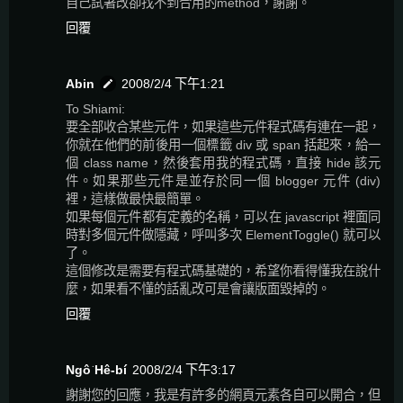
自己試著改卻找不到合用的method，謝謝。
回覆
Abin
2008/2/4 下午1:21
To Shiami:
要全部收合某些元件，如果這些元件程式碼有連在一起，
你就在他們的前後用一個標籤 div 或 span 括起來，給一
個 class name，然後套用我的程式碼，直接 hide 該元
件。如果那些元件是並存於同一個 blogger 元件 (div)
裡，這樣做最快最簡單。
如果每個元件都有定義的名稱，可以在 javascript 裡面同
時對多個元件做隱藏，呼叫多次 ElementToggle() 就可以
了。
這個修改是需要有程式碼基礎的，希望你看得懂我在說什
麼，如果看不懂的話亂改可是會讓版面毀掉的。
回覆
Ngô͘ Hê-bí
2008/2/4 下午3:17
謝謝您的回應，我是有許多的網頁元素各自可以開合，但