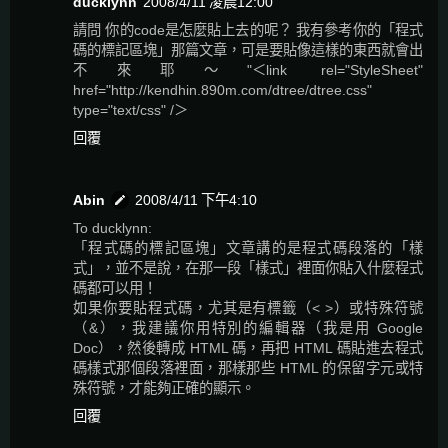
ducklynn
2008/4/11 凌晨12:00
請問 你的code是怎麼貼上去的呢？ 我有參考你的「程式
碼的標記區塊」那篇文章，可是要貼像這樣的東西就會出
不來耶～"＜link rel="StyleSheet"
href="http://kendhin.890m.com/dtree/dtree.css"
type="text/css" /＞
回覆
Abin
2008/4/11 下午4:10
To ducklynn:
「程式碼的標記區塊」文章講的是程式碼段落的「樣
式」，並不是說，在那一段「樣式」裡面你貼入什麼程式
碼都可以用！
如果你要貼程式碼，尤其是有標籤（< >）或特殊符號
（&），我建議你用特別的編輯器（我是用 Google
Doc），然後轉成 HTML 碼，再把 HTML 碼貼進去程式
碼樣式那個段落裡面，那樣那些 HTML 的保留字元或特
殊符號，才能夠正確的顯示。
回覆