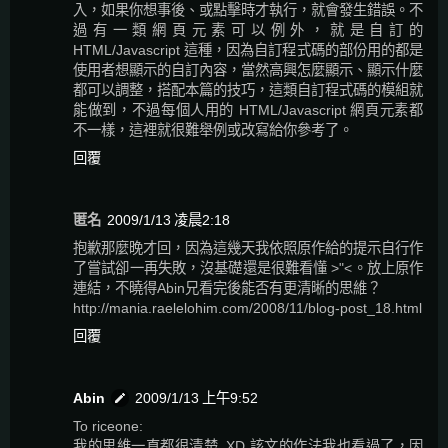
入，如果你想事後、或點擊時才執行，就會發生錯誤。不
過有一類網頁元素可以例外，就是自訂的
HTML/Javascript 這種，因為自訂程式碼的部份用的都是
使用者想顯示的自訂內容，當然高興怎麼顯示、顯示什麼
都可以調整，搭配本篇的技巧，這類自訂程式碼的模組就
能做到，不過每個人用的 HTML/Javascript 網頁元素都
不一樣，這裡就很難舉例或改寫給你參考了。
回覆
匿名
2009/1/13 凌晨2:18
抱歉那麼晚才回，因為這幾天我依照原作給的提示自行作
了嘗試卻一再失敗，沒基礎還是很難看懂 >"<。放上原作
連結，不曉得Abin兄看完後能否有更清晰的思維？
http://mania.raelelohim.com/2008/11/blog-post_18.html
回覆
Abin
2009/1/13 上午9:52
To riceone:
我的思維一直都很清楚..XD 該文的作法我也看過了，因