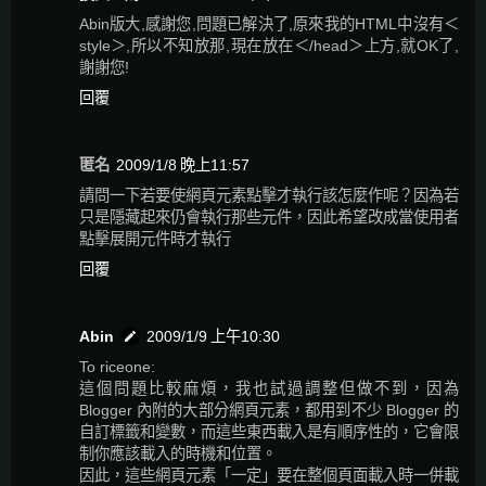
Abin版大,感謝您,問題已解決了,原來我的HTML中沒有＜
style＞,所以不知放那,現在放在＜/head＞上方,就OK了,
謝謝您!
回覆
匿名
2009/1/8 晚上11:57
請問一下若要使網頁元素點擊才執行該怎麼作呢？因為若
只是隱藏起來仍會執行那些元件，因此希望改成當使用者
點擊展開元件時才執行
回覆
Abin
2009/1/9 上午10:30
To riceone:
這個問題比較麻煩，我也試過調整但做不到，因為
Blogger 內附的大部分網頁元素，都用到不少 Blogger 的
自訂標籤和變數，而這些東西載入是有順序性的，它會限
制你應該載入的時機和位置。
因此，這些網頁元素「一定」要在整個頁面載入時一併載