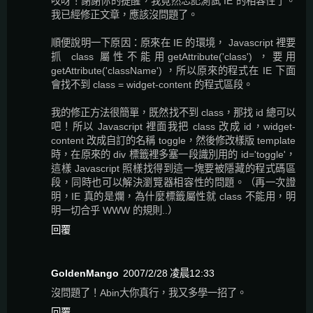
哎呀！謝謝你的提醒，我竟然忘記測試 IE 的相容性了。
我已經修正文章，應該沒問題了。
順便說明一下原因：原來在 IE 的環境， Javascript 裡要
抓 class 屬性不能用getAttribute('class') ，要用
getAttribute('className') ，所以原來的程式在 IE 下面
會找不到 class = widget-content 的程式區段。
我的修正方法很簡單，既然找不到 class，那找 id 總可以
吧！所以 Javascript 裡面我把 class 改成 id，widget-
content 改成自訂的名稱 toggle，然後修改樣版 template
時，在原來的 div 標籤裡多塞一段識別用的 id='toggle'，
這樣 Javascript 照樣找得到這一塊要被隱藏的程式碼區
段，同時也可以解決瀏覽器相容性的問題。（再一次證
明，IE 真的是爛，為什麼標籤屬性就 class 不能用，明
明一切合乎 WWW 的規則..）
回覆
GoldenMango
2007/2/28 凌晨12:33
沒問題了！Abin大你真行，我又多學一招了。
回覆