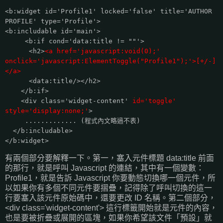
<b:widget id='Profile1' locked='false' title='AUTHOR
PROFILE' type='Profile'>
<b:includable id='main'>
<b:if cond='data:title != ""'>
<h2>
<a href='javascript:void(0);'
onclick='javascript:ElementToggle("Profile1");'>[+/-]
</a>
<data:title/></h2>
</b:if>
<div class='widget-content'
id='toggle'
style='display:none;'
>
............. (程式內文略過不表)
</b:includable>
</b:widget>
有兩個部分要解釋一下。第一，塞入元件標題 data:title 前面
的那行，就是呼叫 Javascript 的連結，其中有一個變數：
Profile1，就是告訴 Javascript 你要動態切換哪一個元件，所
以如果你有多個不同元件要摺疊，記得除了呼叫切換的這一
行要塞入該元件原始碼中，還要更改 ID 名稱。第二個部分，
<div class='widget-content'> 這行標籤開始就是元件的內容，
也是要被折疊或展開的區塊，如果你希望該文件「預設」就