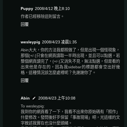
Puppy
2008/4/12 晚上8:10
作者已經移除這則留言。
回覆
wesleypig
2008/4/23 凌晨1:35
Abin大大，你的方法我都照做了，但是出現一個怪現象，
那個{+/-}只會在網頁讀取一半時出現，並且可以點選，若
整個網頁讀完了，{+/-}又消失不見，無法點選，但是看的
出來他是存在的，因為我sidebar的標題都會空出好幾
格，這種情況該怎麼處裡呢？先謝謝你了。
回覆
Abin
2008/4/23 上午10:08
To wesleypig:
我到你的網頁看了一下，我看不出來你原始碼有「照作」
什麼修改。發問後好歹保留「事故現場」吧，光這樣的文
字敘述我實在也沒什麼頭緒。