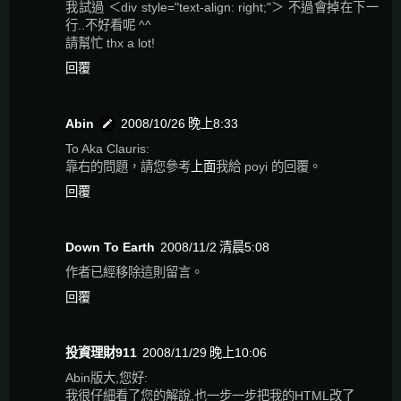
我試過 ＜div style="text-align: right;"＞ 不過會掉在下一
行..不好看呢 ^^
請幫忙 thx a lot!
回覆
Abin
2008/10/26 晚上8:33
To Aka Clauris:
靠右的問題，請您參考
上面
我給 poyi 的回覆。
回覆
Down To Earth
2008/11/2 清晨5:08
作者已經移除這則留言。
回覆
投資理財911
2008/11/29 晚上10:06
Abin版大,您好:
我很仔細看了您的解說,也一步一步把我的HTML改了