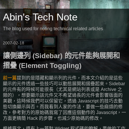
Abin's Tech Note
The blog used for noting technical related articles
2007-02-18
讓側邊列 (Sidebar) 的元件能夠展開和
摺疊 (Element Toggling)
前一篇
提到的是隱藏和顯示列的元件，而本文介紹的是這些
顯示的元件透過一些技巧可以動態展開和摺疊起來。Sidebar
的元件有的時候可能很長（尤其是網站列表或是 Archive 之
類的），想要顯示該元件又不希望過長的元件會影響版面的
美觀，這時候我們可以保留它，透過 Javascript 的技巧去動
態切換顯示與否。而我看到人家的作法，要做一些麻煩的修
改，參考對方的原始碼我寫了因應這個動作的 Javascript，一
方面更精簡 Hack 的步驟，也減少原始碼的修改。
根據原文，還有上一篇對 Widget 程式碼的瞭解，要做的工作