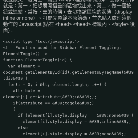
就是：第一，把想展開摺疊的區塊找出來，第二，做一個按
鈕或連結，當按下去的時候，去切換該區塊的狀態（display
inline or none）。打開完整範本原始碼，首先貼入處理這個
動作的 Javascript (貼在 <head> </head> 標籤內、</style> 後
面)：
<script type='text/javascript'>
<!-- Function used for Sidebar Element Toggling:
ElementToggle()-->
function ElementToggle(id) {
var element =
document.getElementById(id).getElementsByTagName(&#39
;div&#39;);
for(i = 0; i &lt; element.length; i++) {
attribute =
element[i].getAttribute(&#39;id&#39;);
if(attribute == &#39;toggle&#39;)
{
if (element[i].style.display == &#39;none&#39;)
element[i].style.display = &#39;inline&#39;;
else
element[i].style.display = &#39;none&#39;;