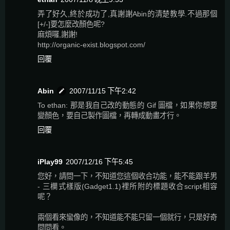
弄了好久,終於成功了,真謝謝Abin的清楚教學.不過那個
[+/-]要怎麼改顏色呢?
麻煩囉,謝謝!
http://organic-exist.blogspot.com/
回覆
Abin
2007/11/15 下午2:42
To ethan: 那是我自己改的動態的 Gif 圖檔，如果你想要
變顏色，要自己製作圖檔，再轉成動畫才行。
回覆
iPlay99
2007/12/16 下午5:45
您好，請問一下，不知道您這個收合功能，能不能跟羊男
- 三欄式樣版(Gadget1.1)裡所附的標題收合script相容
呢？
兩個看來蠻像的，不知道能不能只留一個就行，只是好奇
問問看。