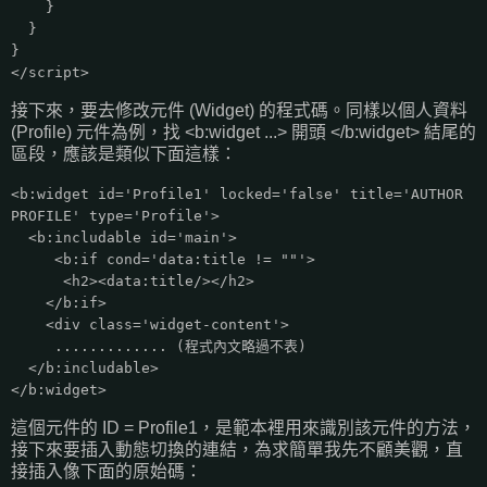
}
}
}
</script>
接下來，要去修改元件 (Widget) 的程式碼。同樣以個人資料
(Profile) 元件為例，找 <b:widget ...> 開頭 </b:widget> 結尾的
區段，應該是類似下面這樣：
<b:widget id='Profile1' locked='false' title='AUTHOR
PROFILE' type='Profile'>
<b:includable id='main'>
<b:if cond='data:title != ""'>
<h2><data:title/></h2>
</b:if>
<div class='widget-content'>
............. (程式內文略過不表)
</b:includable>
</b:widget>
這個元件的 ID = Profile1，是範本裡用來識別該元件的方法，
接下來要插入動態切換的連結，為求簡單我先不顧美觀，直
接插入像下面的原始碼：