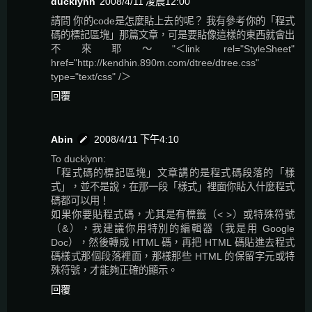
ducklynn
2008/4/11 凌晨12:00
請問 你的code是怎麼貼上去的呢？ 我有參考你的「程式
碼的標記區塊」那篇文章，可是要貼像這樣的東西就會出
不來耶～"＜link rel="StyleSheet"
href="http://kendhin.890m.com/dtree/dtree.css"
type="text/css" /＞
回覆
Abin
2008/4/11 下午4:10
To ducklynn:
「程式碼的標記區塊」文章講的是程式碼段落的「樣
式」，並不是說，在那一段「樣式」裡面你貼入什麼程式
碼都可以用！
如果你要貼程式碼，尤其是有標籤（< >）或特殊符號
（&），我建議你用特別的編輯器（我是用 Google
Doc），然後轉成 HTML 碼，再把 HTML 碼貼進去程式
碼樣式那個段落裡面，那樣那些 HTML 的保留字元或特
殊符號，才能夠正確的顯示。
回覆