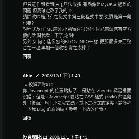
但只能作到看到[+/-],無法收摺,有點像是MyUKoo遇到的
問題,但我確定改了我的ID
請問改ID是只有在您文中第三段程式中要改,還是第一段
也要?
對程式及HTML這類,小弟實在很外行,只能麻煩您有空方
便的話,幫我看一下了,謝謝!
另外,如何才能像您的BLOG INFO一樣,把那麼多東西整
合在一起,再加一個收摺,實在太棒了
回覆
Abin
2008/12/1 下午1:40
To 投資理財911:
你 Javascript 的位置貼錯了。是貼在 >head< 標籤裡面
沒錯，但是，Javascript 要貼在 CSS 樣式 (style) 的區段
外（後面）啊！那是程式碼，並不是樣式的定義，請參考
一下我 Blog 的原始碼，參考一下放的位置。
回覆
投資理財911
2008/12/1 下午4:43