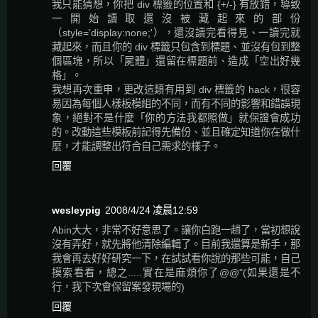
我只能猜想，你把 div 標籤的位置和 {+/-} 有放錯，導致
一開始讀取還沒被藏起來的部份
（style='display:none;'），還沒讀完看得見、一讀完就
藏起來，而且你的 div 標籤只包含到標題、並沒有包到整
個區塊，所以「屍體」還留在標題前、造成「空出好幾
格」。
我想再次重申，更改這類有用到 div 標籤的 hack，很容
易因為每個人樣板模組的不同，而有不同的影響和錯誤現
象，絕對不是什麼「你的方法我都照做」就保證會成功
的。改動這些模板前記得先備份、並且確定知道你在做什
麼，才能調整出符合自己需求的樣子。
回覆
wesleypig
2008/4/24 凌晨12:59
Abin大大，非常不好意思了。讓你白跑一趟了，當初想說
沒有弄好，就先將他清除編輯了。目前我還算是新手，那
我會再去好好研究一下，在試試看你說的那些可能，自己
摸索看看，總之.....實在是麻煩你了@@"(如果還是不
行，我下次會保留案發現場的)
回覆