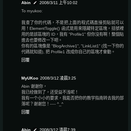
Abin
2008/3/11 上午10:02
To myukoo:
我查了你的代碼，不是把上面的程式碼直接剪貼就可以
用！ElementToggle() 函式是用來隱藏特定區塊，括號裡
用的是該區塊的 ID，我有 "Profile1" 但你沒有啊！整個貼
進去也要修改一下吧。
你有的區塊像是 "BlogArchive1", "LinkList1" (找一下你的
代碼就知道), 把 Profile1 改成你自己的區塊才會動。
回覆
MyUKoo
2008/3/12 凌晨3:25
Abin 谢谢你，
我已经做到了，还受益不浅呢！
我有一个小小的要求，我能否把你的教学指南转去我的部
落呢？谢谢您！---- ^_^
回覆
Abin
2008/3/12 清晨7:39