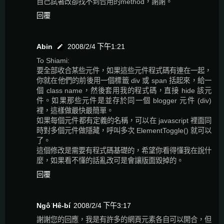
自己試著改卻找不到合用的method，謝謝。
回覆
Abin
2008/2/4 下午1:21
To Shiami:
要全部收合某些元件，如果這些元件程式碼有連在一起，
你就在他們的前後用一個標籤 div 或 span 括起來，給一
個 class name，然後套用我的程式碼，直接 hide 該元
件。如果那些元件是並存於同一個 blogger 元件 (div)
裡，這樣做最快最簡單。
如果每個元件都有定義的名稱，可以在 javascript 裡面同
時對多個元件做隱藏，呼叫多次 ElementToggle() 就可以
了。
這個修改是需要有程式碼基礎的，希望你看得懂我在說什
麼，如果看不懂的話亂改可是會讓版面毀掉的。
回覆
Ngô͘ Hê-bí
2008/2/4 下午3:17
謝謝您的回應，我是有許多的網頁元素各自可以開合，但