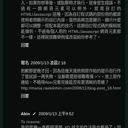
入，如果你想事後、或點擊時才執行，就會發生錯誤。不
過有一類網頁元素可以例外，就是自訂的
HTML/Javascript 這種，因為自訂程式碼的部份用的都是
使用者想顯示的自訂內容，當然高興怎麼顯示、顯示什麼
都可以調整，搭配本篇的技巧，這類自訂程式碼的模組就
能做到，不過每個人用的 HTML/Javascript 網頁元素都
不一樣，這裡就很難舉例或改寫給你參考了。
回覆
匿名
2009/1/13 凌晨2:18
抱歉那麼晚才回，因為這幾天我依照原作給的提示自行作
了嘗試卻一再失敗，沒基礎還是很難看懂 >"<。放上原作
連結，不曉得Abin兄看完後能否有更清晰的思維？
http://mania.raelelohim.com/2008/11/blog-post_18.html
回覆
Abin
2009/1/13 上午9:52
To riceone:
我的思維一直都很清楚..XD 該文的作法我也看過了，因