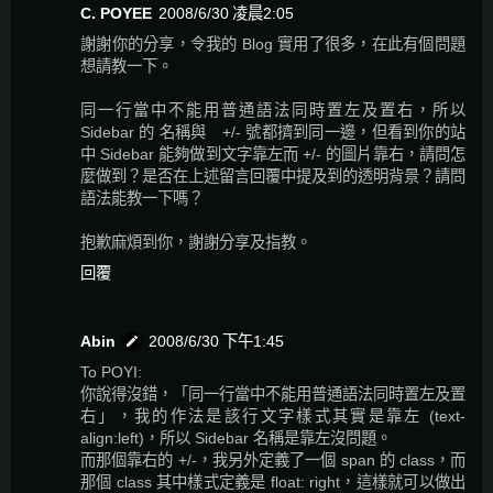
C. POYEE
2008/6/30 凌晨2:05
謝謝你的分享，令我的 Blog 實用了很多，在此有個問題
想請教一下。
同一行當中不能用普通語法同時置左及置右，所以
Sidebar 的 名稱與 +/- 號都擠到同一邊，但看到你的站
中 Sidebar 能夠做到文字靠左而 +/- 的圖片靠右，請問怎
麼做到？是否在上述留言回覆中提及到的透明背景？請問
語法能教一下嗎？
抱歉麻煩到你，謝謝分享及指教。
回覆
Abin
2008/6/30 下午1:45
To POYI:
你說得沒錯，「同一行當中不能用普通語法同時置左及置
右」，我的作法是該行文字樣式其實是靠左 (text-
align:left)，所以 Sidebar 名稱是靠左沒問題。
而那個靠右的 +/-，我另外定義了一個 span 的 class，而
那個 class 其中樣式定義是 float: right，這樣就可以做出