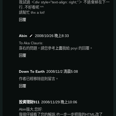
我試過 ＜div style="text-align: right;"＞ 不過會掉在下一
行..不好看呢 ^^
請幫忙 thx a lot!
回覆
Abin
2008/10/26 晚上8:33
To Aka Clauris:
靠右的問題，請您參考
上面
我給 poyi 的回覆。
回覆
Down To Earth
2008/11/2 清晨5:08
作者已經移除這則留言。
回覆
投資理財911
2008/11/29 晚上10:06
Abin版大,您好:
我很仔細看了您的解說,也一步一步把我的HTML改了