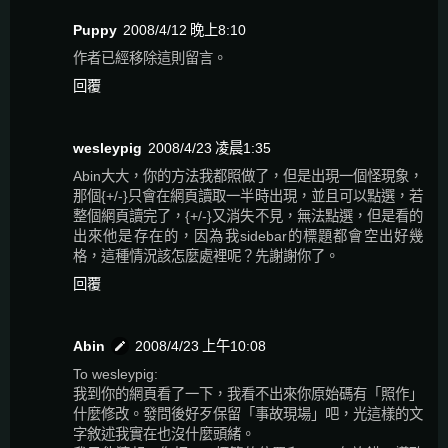
Puppy
2008/4/12 晚上8:10
作者已經移除這則留言。
回覆
wesleypig
2008/4/23 凌晨1:35
Abin大大，你的方法我都照做了，但是出現一個怪現象，
那個{+/-}只會在網頁讀取一半時出現，並且可以點選，若
整個網頁讀完了，{+/-}又消失不見，無法點選，但是看的
出來他是存在的，因為我sidebar的標題都會空出好幾
格，這種情況該怎麼處裡呢？先謝謝你了。
回覆
Abin
2008/4/23 上午10:08
To wesleypig:
我到你的網頁看了一下，我看不出來你原始碼有「照作」
什麼修改。發問後好歹保留「事故現場」吧，光這樣的文
字敘述我實在也沒什麼頭緒。