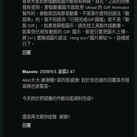
看來大家對那個動態圖示都很有興趣。首先，之前的回應
我有提到，那個動畫圖示我是用 Ulead 的 GIF Animator
製作的，會動是因為那是動畫，不是靠什麼特別語法「動
起來」的。我不知道你「已經完成GIF圖檔」是不是「動
態 GIF」，如果是靜態圖示，請先找工具製作成動畫。
如果你已經有動態的 GIF 圖示，那麼只要把圖片上傳、
將 [+/-] 置換成圖片語法: <img src="圖片網址"/>，這樣就
行了。
回覆
Macoto
2008/5/1 凌晨2:47
Abin大大:謝謝喔!!真的很感激! 對於你迅速的回覆真的很
高興也很驚喜~
今天終於把摺疊的作動功能順利完成!!
還是再次跟你說聲: 謝謝!!
回覆