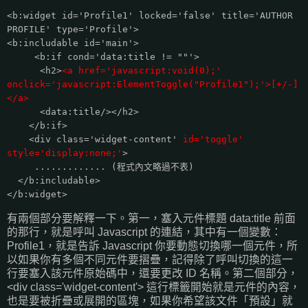
<b:widget id='Profile1' locked='false' title='AUTHOR
PROFILE' type='Profile'>
<b:includable id='main'>
<b:if cond='data:title != ""'>
<h2>
<a href='javascript:void(0);'
onclick='javascript:ElementToggle("Profile1");'>[+/-]
</a>
<data:title/></h2>
</b:if>
<div class='widget-content'
id='toggle'
style='display:none;'
>
............. (程式內文略過不表)
</b:includable>
</b:widget>
有兩個部分要解釋一下。第一，塞入元件標題 data:title 前面
的那行，就是呼叫 Javascript 的連結，其中有一個變數：
Profile1，就是告訴 Javascript 你要動態切換哪一個元件，所
以如果你有多個不同元件要摺疊，記得除了呼叫切換的這一
行要塞入該元件原始碼中，還要更改 ID 名稱。第二個部分，
<div class='widget-content'> 這行標籤開始就是元件的內容，
也是要被折疊或展開的區塊，如果你希望該文件「預設」就