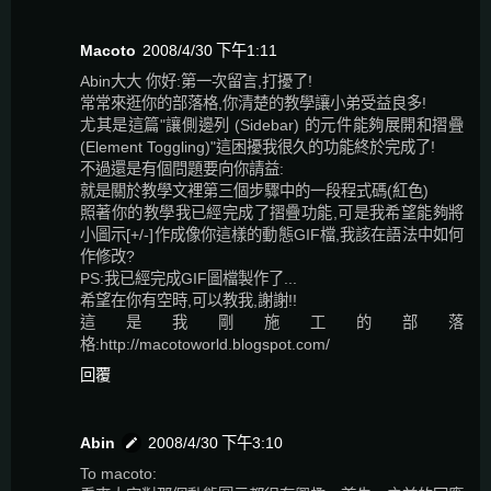
Macoto
2008/4/30 下午1:11
Abin大大 你好:第一次留言,打擾了!
常常來逛你的部落格,你清楚的教學讓小弟受益良多!
尤其是這篇"讓側邊列 (Sidebar) 的元件能夠展開和摺疊
(Element Toggling)"這困擾我很久的功能終於完成了!
不過還是有個問題要向你請益:
就是關於教學文裡第三個步驟中的一段程式碼(紅色)
照著你的教學我已經完成了摺疊功能,可是我希望能夠將
小圖示[+/-]作成像你這樣的動態GIF檔,我該在語法中如何
作修改?
PS:我已經完成GIF圖檔製作了...
希望在你有空時,可以教我,謝謝!!
這是我剛施工的部落
格:http://macotoworld.blogspot.com/
回覆
Abin
2008/4/30 下午3:10
To macoto: