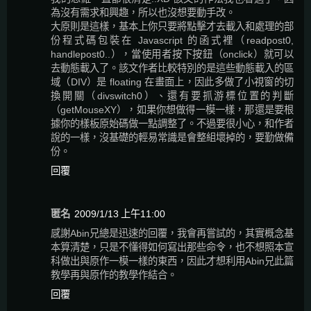
為沒有需求和興趣，所以也沒想要動手改。
大原則是這樣，基本上你只要將點擊才去載入和處理的部
份程式碼包裝在 Javascript 的函式裡（readpost0,
handlepost0..），當使用者按下按鈕（onclick）就可以
去動態載入了。該文作者比較特別的是這些動態載入的區
域（DIV）是 floating 在畫面上，因此多做了小視窗的切
換開關（divswitch0）、還有要抓游標位置的判斷
（getMouseXY），如果你想做得一模一樣，那還是要根
據你的樣板原始碼做一點調整了。不過要很小心，和作者
說的一樣，沒基礎的輕易常識是會整組壞掉的，要勤做備
份。
回覆
匿名
2009/1/13 上午11:00
感謝Abin兄總是迅速的回覆，我會再嘗試的，其實概念基
本算清楚，只是不懂得如何寫出那些命令，也不想照本宣
科做出與原作一模一樣的東西，因此才想利用Abin兄此篇
教學再與原作的教學作結合。
回覆