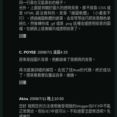
同一行靠左又能靠右的樣子。
另外，上面提到關於圖片的透明背景，那不是靠 CSS 或
是 HTML 語法做到的，是靠「繪圖軟體」（小畫家不
行），透過繪圖軟體的遮罩、去背等等技巧把背景顏色單
純化，然後轉存成 .gif 或是 .png 這種支援透明背景的圖
檔，在網頁上就會顯示成透明背景了。
回覆
C. POYEE
2008/7/1 凌晨4:33
原來是說圖片背景，抱歉誤會了是網頁的背景。
再次感謝詳細的解答，去找了找float的代碼，終於成功
了。閒來看看實在獲益良多，謝謝。
回覆
Akira
2008/7/11 晚上10:50
您好 我照您的方法使用後發現我的blogger在FF3中不能
正常開合，但在IE7中就可以。不知道要怎麼修改呢? 先
感謝您