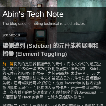
Abin's Tech Note
The blog used for noting technical related articles
2007-02-18
讓側邊列 (Sidebar) 的元件能夠展開和
摺疊 (Element Toggling)
前一篇
提到的是隱藏和顯示列的元件，而本文介紹的是這些
顯示的元件透過一些技巧可以動態展開和摺疊起來。Sidebar
的元件有的時候可能很長（尤其是網站列表或是 Archive 之
類的），想要顯示該元件又不希望過長的元件會影響版面的
美觀，這時候我們可以保留它，透過 Javascript 的技巧去動
態切換顯示與否。而我看到人家的作法，要做一些麻煩的修
改，參考對方的原始碼我寫了因應這個動作的 Javascript，一
方面更精簡 Hack 的步驟，也減少原始碼的修改。
根據原文，還有上一篇對 Widget 程式碼的瞭解，要做的工作