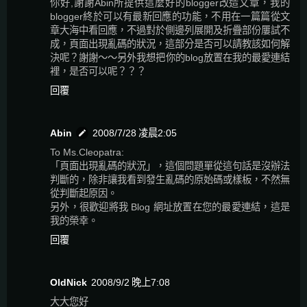
你好,謝謝Abin所提供這麼好的blogger改造文章，我的
blogger終於可以有最新回應的功能，不用在一篇篇從文
章大海中看回應，不過對於側邊列展開及折疊部份屢試不
成，頁面出現亂碼的狀況，這部分是否可以請教該如何解
決呢？謝謝～～另外我想把你的blog放置在我的最愛連結
裡，是否可以呢？？？
回覆
Abin
2008/7/28 凌晨2:05
To Ms.Cleopatra:
「頁面出現亂碼的狀況」，這個問題單從這句話是沒辦法
判斷的，除非讓我看到發生亂碼的原始碼或樣板，不然無
從判斷起原因。
另外，很歡迎將我 Blog 網址放置在您的最愛連結，這是
我的榮幸。
回覆
OldNick
2008/9/2 晚上7:08
大大您好