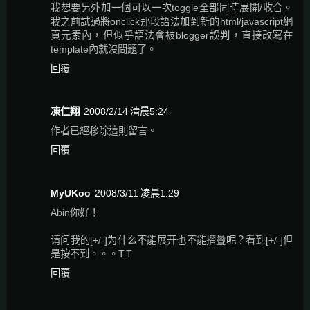
我想要另外加一個可以一次toggle全部同時展開/收合。
我之前試過將onclick那段語法加到新的html/javascript網
頁元素內，但似乎語法會被blogger誤判，直接改寫在
template內就沒問題了。
回覆
凍仁翔
2008/2/14 清晨5:24
作者已經移除這則留言。
回覆
MyUKoo
2008/3/11 凌晨1:29
Abin你好！
请问我的[+/-]为什么不能展开也不能摺疊呢？看到[+/-]但
是按不到。。。T.T
回覆