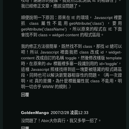
哎呀！謝謝你的提醒，我竟然忘記測試 IE 的相容性了。
我已經修正文章，應該沒問題了。
順便說明一下原因：原來在 IE 的環境， Javascript 裡要
抓 class 屬性不能用getAttribute('class') ，要用
getAttribute('className') ，所以原來的程式在 IE 下面
會找不到 class = widget-content 的程式區段。
我的修正方法很簡單，既然找不到 class，那找 id 總可以
吧！所以 Javascript 裡面我把 class 改成 id，widget-
content 改成自訂的名稱 toggle，然後修改樣版 template
時，在原來的 div 標籤裡多塞一段識別用的 id='toggle'，
這樣 Javascript 照樣找得到這一塊要被隱藏的程式碼區
段，同時也可以解決瀏覽器相容性的問題。（再一次證
明，IE 真的是爛，為什麼標籤屬性就 class 不能用，明
明一切合乎 WWW 的規則..）
回覆
GoldenMango
2007/2/28 凌晨12:33
沒問題了！Abin大你真行，我又多學一招了。
回覆