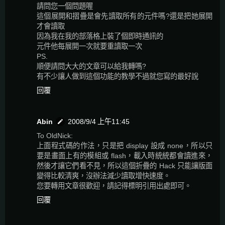
請問您一個問題喔
這個展開和摺疊是會先讀取所有的元件嗎?還是把她展開
才會讀取
因為我在我的部落格上裝了個即時通訊的
元件他每展開一次就要重讀取一次
PS.
順便請問大大的文章可以給我轉嗎?
有不少讓人做到這個功能的教學不過就您寫的最好說
回覆
Abin
2008/9/4 上午11:45
To OldNick:
上面程式碼的作法，只是把 display 設成 none，所以只
要是畫面上有的模組或 flash，載入時統統都會讀進來，
然後才讓它們看不見，所以這個折疊的 Hack 只能讓版面
變得比較清爽，沒辦法減少讀取增快速度。
您要轉用文章很歡迎，請記得標明引用出處即可。
回覆