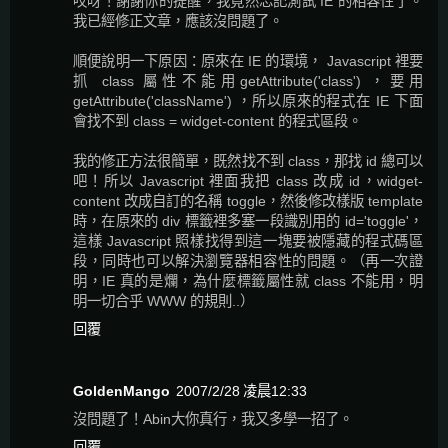
哎呀！謝謝你的提醒，我竟然忘記測試 IE 的相容性了。
我已經修正文章，應該沒問題了。
順便說明一下原因：原來在 IE 的環境， Javascript 裡要
抓 class 屬性不能用getAttribute('class') ，要用
getAttribute('className') ，所以原來的程式在 IE 下面
會找不到 class = widget-content 的程式區段。
我的修正方法很簡單，既然找不到 class，那找 id 總可以
吧！所以 Javascript 裡面我把 class 改成 id，widget-
content 改成自訂的名稱 toggle，然後修改樣版 template
時，在原來的 div 標籤裡多塞一段識別用的 id='toggle'，
這樣 Javascript 照樣找得到這一塊要被隱藏的程式碼區
段，同時也可以解決瀏覽器相容性的問題。（再一次證
明，IE 真的是爛，為什麼標籤屬性就 class 不能用，明
明一切合乎 WWW 的規則..）
回覆
GoldenMango
2007/2/28 凌晨12:33
沒問題了！Abin大你真行，我又多學一招了。
回覆