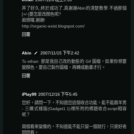
弄了好久,終於成功了,真謝謝Abin的清楚教學.不過那個
[+/-]要怎麼改顏色呢?
麻煩囉,謝謝!
http://organic-exist.blogspot.com/
回覆
Abin
2007/11/15 下午2:42
To ethan: 那是我自己改的動態的 Gif 圖檔，如果你想要
變顏色，要自己製作圖檔，再轉成動畫才行。
回覆
iPlay99
2007/12/16 下午5:45
您好，請問一下，不知道您這個收合功能，能不能跟羊男
- 三欄式樣版(Gadget1.1)裡所附的標題收合script相容
呢？
兩個看來蠻像的，不知道能不能只留一個就行，只是好奇
問問看。