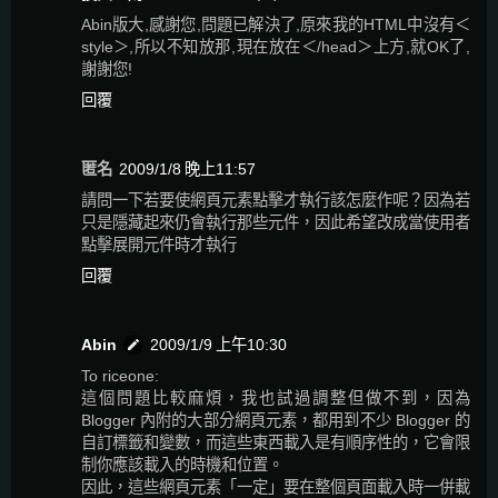
Abin版大,感謝您,問題已解決了,原來我的HTML中沒有＜
style＞,所以不知放那,現在放在＜/head＞上方,就OK了,
謝謝您!
回覆
匿名
2009/1/8 晚上11:57
請問一下若要使網頁元素點擊才執行該怎麼作呢？因為若
只是隱藏起來仍會執行那些元件，因此希望改成當使用者
點擊展開元件時才執行
回覆
Abin
2009/1/9 上午10:30
To riceone:
這個問題比較麻煩，我也試過調整但做不到，因為
Blogger 內附的大部分網頁元素，都用到不少 Blogger 的
自訂標籤和變數，而這些東西載入是有順序性的，它會限
制你應該載入的時機和位置。
因此，這些網頁元素「一定」要在整個頁面載入時一併載