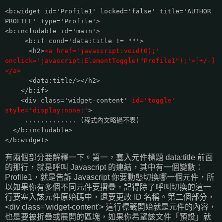
<b:widget id='Profile1' locked='false' title='AUTHOR
PROFILE' type='Profile'>
<b:includable id='main'>
<b:if cond='data:title != ""'>
<h2>
<a href='javascript:void(0);'
onclick='javascript:ElementToggle("Profile1");'>[+/-]
</a>
<data:title/></h2>
</b:if>
<div class='widget-content'
id='toggle'
style='display:none;'
>
............. (程式內文略過不表)
</b:includable>
</b:widget>
有兩個部分要解釋一下。第一，塞入元件標題 data:title 前面
的那行，就是呼叫 Javascript 的連結，其中有一個變數：
Profile1，就是告訴 Javascript 你要動態切換哪一個元件，所
以如果你有多個不同元件要摺疊，記得除了呼叫切換的這一
行要塞入該元件原始碼中，還要更改 ID 名稱。第二個部分，
<div class='widget-content'> 這行標籤開始就是元件的內容，
也是要被折疊或展開的區塊，如果你希望該文件「預設」就