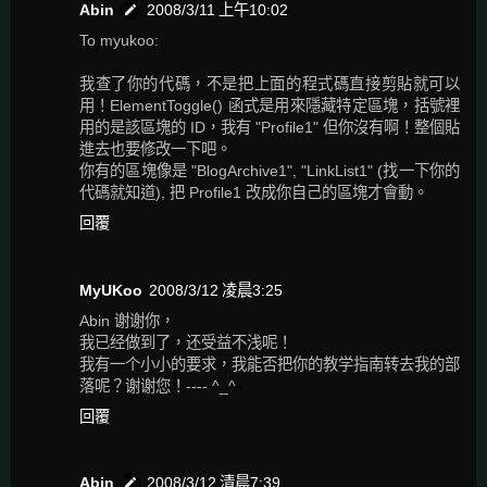
Abin
2008/3/11 上午10:02
To myukoo:
我查了你的代碼，不是把上面的程式碼直接剪貼就可以
用！ElementToggle() 函式是用來隱藏特定區塊，括號裡
用的是該區塊的 ID，我有 "Profile1" 但你沒有啊！整個貼
進去也要修改一下吧。
你有的區塊像是 "BlogArchive1", "LinkList1" (找一下你的
代碼就知道), 把 Profile1 改成你自己的區塊才會動。
回覆
MyUKoo
2008/3/12 凌晨3:25
Abin 谢谢你，
我已经做到了，还受益不浅呢！
我有一个小小的要求，我能否把你的教学指南转去我的部
落呢？谢谢您！---- ^_^
回覆
Abin
2008/3/12 清晨7:39