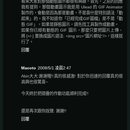
看來大家對那個動態圖示都很有興趣。首先，之前的回應
我有提到，那個動畫圖示我是用 Ulead 的 GIF Animator
製作的，會動是因為那是動畫，不是靠什麼特別語法「動
起來」的。我不知道你「已經完成GIF圖檔」是不是「動
態 GIF」，如果是靜態圖示，請先找工具製作成動畫。
如果你已經有動態的 GIF 圖示，那麼只要把圖片上傳、
將 [+/-] 置換成圖片語法: <img src="圖片網址"/>，這樣就
行了。
回覆
Macoto
2008/5/1 凌晨2:47
Abin大大:謝謝喔!!真的很感激! 對於你迅速的回覆真的很
高興也很驚喜~
今天終於把摺疊的作動功能順利完成!!
還是再次跟你說聲: 謝謝!!
回覆