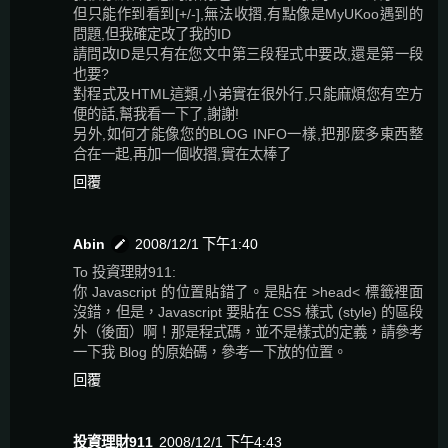
但只能作到看到[+/-],無法收摺,有點像是MyUKoo遇到的
問題,但我確定改了我的ID
請問改ID是只有在您文中第三段程式中要改,還是第一段
也要?
對程式及HTML這類,小弟實在很外行,只能麻煩您有空方
便的話,幫我看一下了,謝謝!
另外,如何才能像您的BLOG INFO一樣,把那麼多東西整
合在一起,再加一個收摺,實在太棒了
回覆
Abin
2008/12/1 下午1:40
To 投資理財911:
你 Javascript 的位置貼錯了。是貼在 >head< 標籤裡面
沒錯，但是，Javascript 要貼在 CSS 樣式 (style) 的區段
外（後面）啊！那是程式碼，並不是樣式的定義，請參考
一下我 Blog 的原始碼，參考一下放的位置。
回覆
投資理財911
2008/12/1 下午4:43