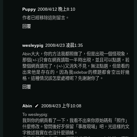
Puppy
2008/4/12 晚上8:10
作者已經移除這則留言。
回覆
wesleypig
2008/4/23 凌晨1:35
Abin大大，你的方法我都照做了，但是出現一個怪現象，
那個{+/-}只會在網頁讀取一半時出現，並且可以點選，若
整個網頁讀完了，{+/-}又消失不見，無法點選，但是看的
出來他是存在的，因為我sidebar的標題都會空出好幾
格，這種情況該怎麼處裡呢？先謝謝你了。
回覆
Abin
2008/4/23 上午10:08
To wesleypig:
我到你的網頁看了一下，我看不出來你原始碼有「照作」
什麼修改。發問後好歹保留「事故現場」吧，光這樣的文
字敘述我實在也沒什麼頭緒。