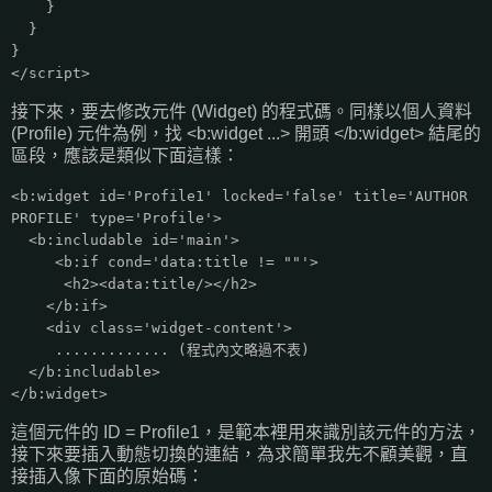
}
}
}
</script>
接下來，要去修改元件 (Widget) 的程式碼。同樣以個人資料
(Profile) 元件為例，找 <b:widget ...> 開頭 </b:widget> 結尾的
區段，應該是類似下面這樣：
<b:widget id='Profile1' locked='false' title='AUTHOR
PROFILE' type='Profile'>
<b:includable id='main'>
<b:if cond='data:title != ""'>
<h2><data:title/></h2>
</b:if>
<div class='widget-content'>
............. (程式內文略過不表)
</b:includable>
</b:widget>
這個元件的 ID = Profile1，是範本裡用來識別該元件的方法，
接下來要插入動態切換的連結，為求簡單我先不顧美觀，直
接插入像下面的原始碼：