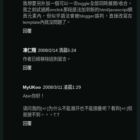
我想要另外加一個可以一次toggle全部同時展開/收合。
我之前試過將onclick那段語法加到新的html/javascript網
頁元素內，但似乎語法會被blogger誤判，直接改寫在
template內就沒問題了。
回覆
凍仁翔
2008/2/14 清晨5:24
作者已經移除這則留言。
回覆
MyUKoo
2008/3/11 凌晨1:29
Abin你好！
请问我的[+/-]为什么不能展开也不能摺疊呢？看到[+/-]但
是按不到。。。T.T
回覆