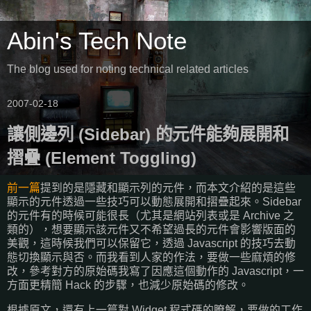
Abin's Tech Note
The blog used for noting technical related articles
2007-02-18
讓側邊列 (Sidebar) 的元件能夠展開和
摺疊 (Element Toggling)
前一篇
提到的是隱藏和顯示列的元件，而本文介紹的是這些
顯示的元件透過一些技巧可以動態展開和摺疊起來。Sidebar
的元件有的時候可能很長（尤其是網站列表或是 Archive 之
類的），想要顯示該元件又不希望過長的元件會影響版面的
美觀，這時候我們可以保留它，透過 Javascript 的技巧去動
態切換顯示與否。而我看到人家的作法，要做一些麻煩的修
改，參考對方的原始碼我寫了因應這個動作的 Javascript，一
方面更精簡 Hack 的步驟，也減少原始碼的修改。
根據原文，還有上一篇對 Widget 程式碼的瞭解，要做的工作