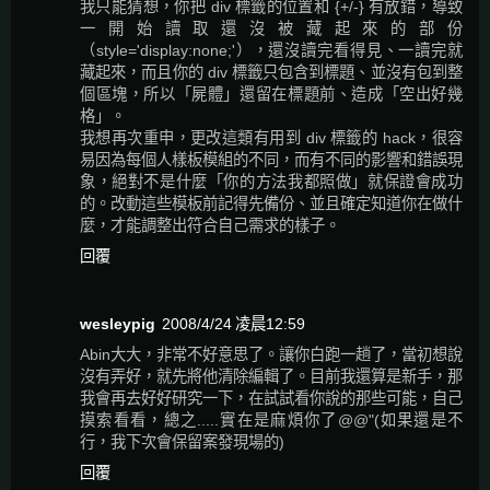
我只能猜想，你把 div 標籤的位置和 {+/-} 有放錯，導致
一開始讀取還沒被藏起來的部份
（style='display:none;'），還沒讀完看得見、一讀完就
藏起來，而且你的 div 標籤只包含到標題、並沒有包到整
個區塊，所以「屍體」還留在標題前、造成「空出好幾
格」。
我想再次重申，更改這類有用到 div 標籤的 hack，很容
易因為每個人樣板模組的不同，而有不同的影響和錯誤現
象，絕對不是什麼「你的方法我都照做」就保證會成功
的。改動這些模板前記得先備份、並且確定知道你在做什
麼，才能調整出符合自己需求的樣子。
回覆
wesleypig
2008/4/24 凌晨12:59
Abin大大，非常不好意思了。讓你白跑一趟了，當初想說
沒有弄好，就先將他清除編輯了。目前我還算是新手，那
我會再去好好研究一下，在試試看你說的那些可能，自己
摸索看看，總之.....實在是麻煩你了@@"(如果還是不
行，我下次會保留案發現場的)
回覆