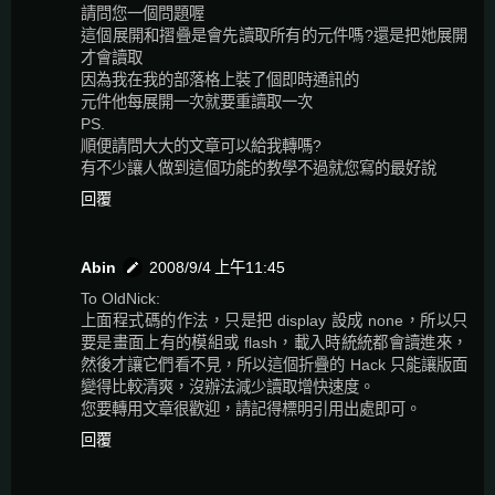
請問您一個問題喔
這個展開和摺疊是會先讀取所有的元件嗎?還是把她展開
才會讀取
因為我在我的部落格上裝了個即時通訊的
元件他每展開一次就要重讀取一次
PS.
順便請問大大的文章可以給我轉嗎?
有不少讓人做到這個功能的教學不過就您寫的最好說
回覆
Abin
2008/9/4 上午11:45
To OldNick:
上面程式碼的作法，只是把 display 設成 none，所以只
要是畫面上有的模組或 flash，載入時統統都會讀進來，
然後才讓它們看不見，所以這個折疊的 Hack 只能讓版面
變得比較清爽，沒辦法減少讀取增快速度。
您要轉用文章很歡迎，請記得標明引用出處即可。
回覆