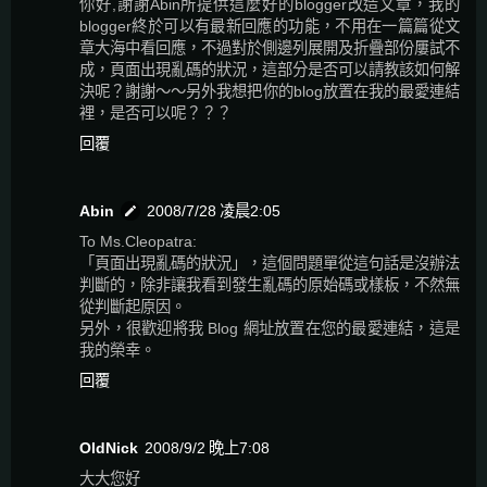
你好,謝謝Abin所提供這麼好的blogger改造文章，我的
blogger終於可以有最新回應的功能，不用在一篇篇從文
章大海中看回應，不過對於側邊列展開及折疊部份屢試不
成，頁面出現亂碼的狀況，這部分是否可以請教該如何解
決呢？謝謝～～另外我想把你的blog放置在我的最愛連結
裡，是否可以呢？？？
回覆
Abin
2008/7/28 凌晨2:05
To Ms.Cleopatra:
「頁面出現亂碼的狀況」，這個問題單從這句話是沒辦法
判斷的，除非讓我看到發生亂碼的原始碼或樣板，不然無
從判斷起原因。
另外，很歡迎將我 Blog 網址放置在您的最愛連結，這是
我的榮幸。
回覆
OldNick
2008/9/2 晚上7:08
大大您好