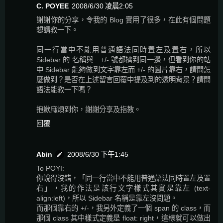
C. POYEE
2008/6/30 凌晨2:05
謝謝你的分享，令我的 Blog 實用了很多，在此有個問題
想請教一下。
同一行當中不能用普通語法同時置左及置右，所以
Sidebar 的 名稱與 +/- 號都擠到同一邊，但看到你的站
中 Sidebar 能夠做到文字靠左而 +/- 的圖片靠右，請問怎
麼做到？是否在上述留言回覆中提及到的透明背景？請問
語法能教一下嗎？
抱歉麻煩到你，謝謝分享及指教。
回覆
Abin
2008/6/30 下午1:45
To POYI:
你說得沒錯，「同一行當中不能用普通語法同時置左及置
右」，我的作法是該行文字樣式其實是靠左 (text-
align:left)，所以 Sidebar 名稱是靠左沒問題。
而那個靠右的 +/-，我另外定義了一個 span 的 class，而
那個 class 其中樣式定義是 float: right，這樣就可以做出