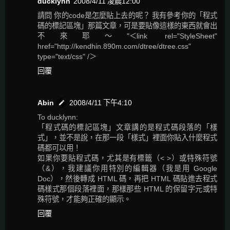
ducklynn
2008/4/11 凌晨12:00
請問 你的code是怎麼貼上去的呢？ 我有參考你的「程式
碼的標記區塊」那篇文章，可是要貼像這樣的東西就會出
不來耶～"＜link rel="StyleSheet"
href="http://kendhin.890m.com/dtree/dtree.css"
type="text/css" /＞
回覆
Abin
2008/4/11 下午4:10
To ducklynn:
「程式碼的標記區塊」文章講的是程式碼段落的「樣
式」，並不是說，在那一段「樣式」裡面你貼入什麼程式
碼都可以用！
如果你要貼程式碼，尤其是有標籤（< >）或特殊符號
（&），我建議你用特別的編輯器（我是用 Google
Doc），然後轉成 HTML 碼，再把 HTML 碼貼進去程式
碼樣式那個段落裡面，那樣那些 HTML 的保留字元或特
殊符號，才能夠正確的顯示。
回覆