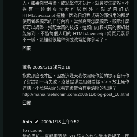
入，如果你想事後、或點擊時才執行，就會發生錯誤。不
過有一類網頁元素可以例外，就是自訂的
HTML/Javascript 這種，因為自訂程式碼的部份用的都是
使用者想顯示的自訂內容，當然高興怎麼顯示、顯示什麼
都可以調整，搭配本篇的技巧，這類自訂程式碼的模組就
能做到，不過每個人用的 HTML/Javascript 網頁元素都
不一樣，這裡就很難舉例或改寫給你參考了。
回覆
匿名
2009/1/13 凌晨2:18
抱歉那麼晚才回，因為這幾天我依照原作給的提示自行作
了嘗試卻一再失敗，沒基礎還是很難看懂 >"<。放上原作
連結，不曉得Abin兄看完後能否有更清晰的思維？
http://mania.raelelohim.com/2008/11/blog-post_18.html
回覆
Abin
2009/1/13 上午9:52
To riceone:
我的思維一直都很清楚..XD 該文的作法我也看過了，因