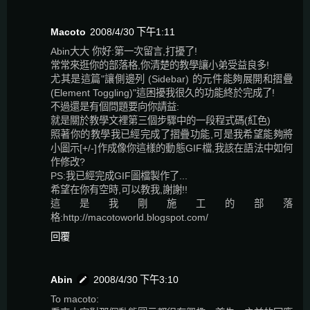
Macoto
2008/4/30 下午1:11
Abin大大 你好:第一次留言,打擾了!
常常來逛你的部落格,你清楚的教學讓小弟受益良多!
尤其是這篇"讓側邊列 (Sidebar) 的元件能夠展開和摺疊
(Element Toggling)"這困擾我很久的功能終於完成了!
不過還是有個問題要向你請益:
就是關於教學文裡第三個步驟中的一段程式碼(紅色)
照著你的教學我已經完成了摺疊功能,可是我希望能夠將
小圖示[+/-]作成像你這樣的動態GIF檔,我該在語法中如何
作修改?
PS:我已經完成GIF圖檔製作了...
希望在你有空時,可以教我,謝謝!!
這是我剛施工的部落
格:http://macotoworld.blogspot.com/
回覆
Abin
2008/4/30 下午3:10
To macoto: