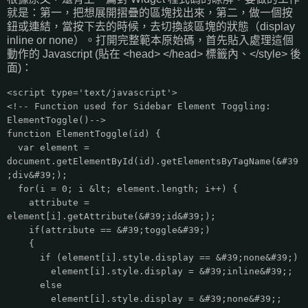
就是：第一，把想展開摺疊的區塊找出來，第二，做一個按
鈕或連結，當按下去的時候，去切換該區塊的狀態（display
inline or none）。打開完整範本原始碼，首先貼入處理這個
動作的 Javascript (貼在 <head> </head> 標籤內、</style> 後
面)：
<script type='text/javascript'>
<!-- Function used for Sidebar Element Toggling:
ElementToggle()-->
function ElementToggle(id) {
var element =
document.getElementById(id).getElementsByTagName(&#39
;div&#39;);
for(i = 0; i &lt; element.length; i++) {
attribute =
element[i].getAttribute(&#39;id&#39;);
if(attribute == &#39;toggle&#39;)
{
if (element[i].style.display == &#39;none&#39;)
element[i].style.display = &#39;inline&#39;;
else
element[i].style.display = &#39;none&#39;;