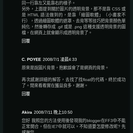
同一行靠左又能靠右的樣子。
另外，上面提到關於圖片的透明背景，那不是靠 CSS 或
是 HTML 語法做到的，是靠「繪圖軟體」（小畫家不
行），透過繪圖軟體的遮罩、去背等等技巧把背景顏色單
純化，然後轉存成 .gif 或是 .png 這種支援透明背景的圖
檔，在網頁上就會顯示成透明背景了。
回覆
C. POYEE
2008/7/1 凌晨4:33
原來是說圖片背景，抱歉誤會了是網頁的背景。
再次感謝詳細的解答，去找了找float的代碼，終於成功
了。閒來看看實在獲益良多，謝謝。
回覆
Akira
2008/7/11 晚上10:50
您好 我照您的方法使用後發現我的blogger在FF3中不能
正常開合，但在IE7中就可以。不知道要怎麼修改呢? 先
感謝您