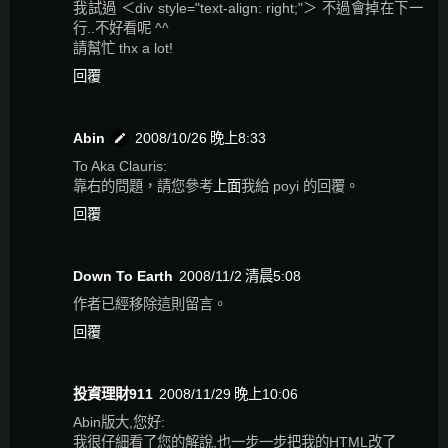
我試過 ＜div style="text-align: right;"＞ 不過會掉在下一
行..不好看呢 ^^
請幫忙 thx a lot!
回覆
Abin
2008/10/26 晚上8:33
To Aka Clauris:
靠右的問題，請您參考
上面
我給 poyi 的回覆。
回覆
Down To Earth
2008/11/2 清晨5:08
作者已經移除這則留言。
回覆
投資理財911
2008/11/29 晚上10:06
Abin版大,您好:
我很仔細看了您的解說,也一步一步把我的HTML改了