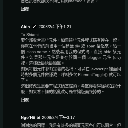
自己試著改卻找不到合用的method，謝謝。
回覆
Abin
2008/2/4 下午1:21
To Shiami:
要全部收合某些元件，如果這些元件程式碼有連在一起，
你就在他們的前後用一個標籤 div 或 span 括起來，給一
個 class name，然後套用我的程式碼，直接 hide 該元
件。如果那些元件是並存於同一個 blogger 元件 (div)
裡，這樣做最快最簡單。
如果每個元件都有定義的名稱，可以在 javascript 裡面同
時對多個元件做隱藏，呼叫多次 ElementToggle() 就可以
了。
這個修改是需要有程式碼基礎的，希望你看得懂我在說什
麼，如果看不懂的話亂改可是會讓版面毀掉的。
回覆
Ngô͘ Hê-bí
2008/2/4 下午3:17
謝謝您的回應，我是有許多的網頁元素各自可以開合，但