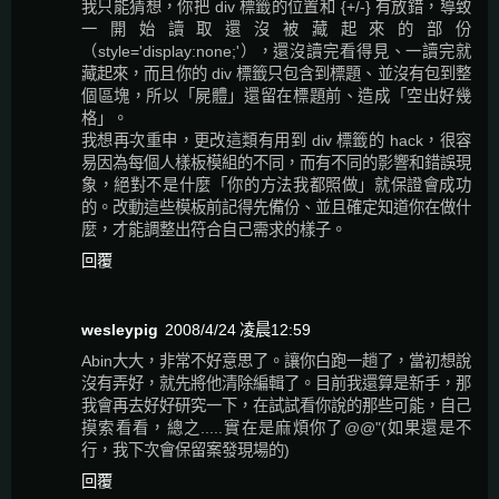
我只能猜想，你把 div 標籤的位置和 {+/-} 有放錯，導致
一開始讀取還沒被藏起來的部份
（style='display:none;'），還沒讀完看得見、一讀完就
藏起來，而且你的 div 標籤只包含到標題、並沒有包到整
個區塊，所以「屍體」還留在標題前、造成「空出好幾
格」。
我想再次重申，更改這類有用到 div 標籤的 hack，很容
易因為每個人樣板模組的不同，而有不同的影響和錯誤現
象，絕對不是什麼「你的方法我都照做」就保證會成功
的。改動這些模板前記得先備份、並且確定知道你在做什
麼，才能調整出符合自己需求的樣子。
回覆
wesleypig
2008/4/24 凌晨12:59
Abin大大，非常不好意思了。讓你白跑一趟了，當初想說
沒有弄好，就先將他清除編輯了。目前我還算是新手，那
我會再去好好研究一下，在試試看你說的那些可能，自己
摸索看看，總之.....實在是麻煩你了@@"(如果還是不
行，我下次會保留案發現場的)
回覆