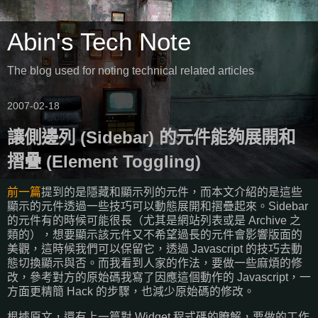
Abin's Tech Note
The blog used for noting technical related articles
2007-02-18
讓側邊列 (Sidebar) 的元件能夠展開和
摺疊 (Element Toggling)
前一篇
提到的是隱藏和顯示列的元件，而本文介紹的是這些
顯示的元件透過一些技巧可以動態展開和摺疊起來。Sidebar
的元件有的時候可能很長（尤其是網站列表或是 Archive 之
類的），想要顯示該元件又不希望過長的元件會影響版面的
美觀，這時候我們可以保留它，透過 Javascript 的技巧去動
態切換顯示與否。而我看到人家的作法，要做一些麻煩的修
改，參考對方的原始碼我寫了因應這個動作的 Javascript，一
方面更精簡 Hack 的步驟，也減少原始碼的修改。
根據原文，還有上一篇對 Widget 程式碼的瞭解，要做的工作