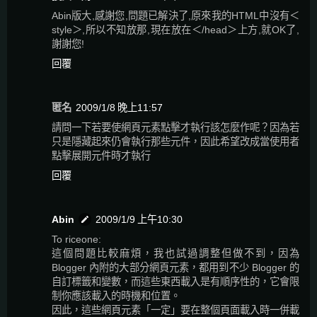
Abin版大,感謝您,問題已解決了,原來我的HTML中沒有＜
style＞,所以不知放那,現在放在＜/head＞上方,就OK了,
謝謝您!
回覆
匿名
2009/1/8 晚上11:57
請問一下若要使網頁元素點擊才執行該怎麼作呢？因為若
只是隱藏起來仍會執行那些元件，因此希望改成當使用者
點擊展開元件時才執行
回覆
Abin
2009/1/9 上午10:30
To riceone:
這個問題比較麻煩，我也試過調整但做不到，因為
Blogger 內附的大部分網頁元素，都用到不少 Blogger 的
自訂標籤和變數，而這些東西載入是有順序性的，它會限
制你應該載入的時機和位置。
因此，這些網頁元素「一定」要在整個頁面載入時一併載