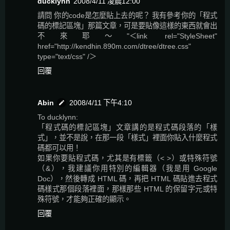
ducklynn
2008/4/11 凌晨12:00
請問 你的code是怎麼貼上去的呢？ 我有參考你的「程式
碼的標記區塊」那篇文章，可是要貼像這樣的東西就會出
不來耶～"＜link rel="StyleSheet"
href="http://kendhin.890m.com/dtree/dtree.css"
type="text/css" /＞
回覆
Abin
2008/4/11 下午4:10
To ducklynn:
「程式碼的標記區塊」文章講的是程式碼段落的「樣
式」，並不是說，在那一段「樣式」裡面你貼入什麼程式
碼都可以用！
如果你要貼程式碼，尤其是有標籤（< >）或特殊符號
（&），我建議你用特別的編輯器（我是用 Google
Doc），然後轉成 HTML 碼，再把 HTML 碼貼進去程式
碼樣式那個段落裡面，那樣那些 HTML 的保留字元或特
殊符號，才能夠正確的顯示。
回覆