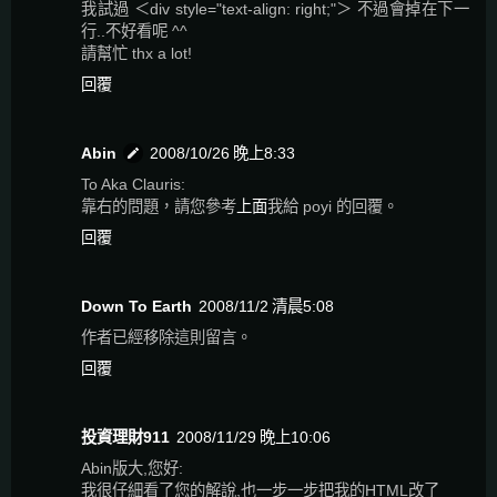
我試過 ＜div style="text-align: right;"＞ 不過會掉在下一
行..不好看呢 ^^
請幫忙 thx a lot!
回覆
Abin
2008/10/26 晚上8:33
To Aka Clauris:
靠右的問題，請您參考
上面
我給 poyi 的回覆。
回覆
Down To Earth
2008/11/2 清晨5:08
作者已經移除這則留言。
回覆
投資理財911
2008/11/29 晚上10:06
Abin版大,您好:
我很仔細看了您的解說,也一步一步把我的HTML改了