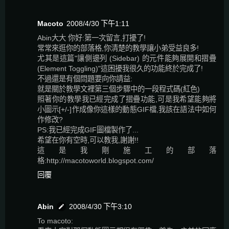
Macoto
2008/4/30 下午1:11
Abin大大 你好:第一次留言,打擾了!
常常來逛你的部落格,你清楚的教學讓小弟受益良多!
尤其是這篇"讓側邊列 (Sidebar) 的元件能夠展開和摺疊
(Element Toggling)"這困擾我很久的功能終於完成了!
不過還是有個問題要向你請益:
就是關於教學文裡第三個步驟中的一段程式碼(紅色)
照著你的教學我已經完成了摺疊功能,可是我希望能夠將
小圖示[+/-]作成像你這樣的動態GIF檔,我該在語法中如何
作修改?
PS:我已經完成GIF圖檔製作了...
希望在你有空時,可以教我,謝謝!!
這是我剛施工的部落
格:http://macotoworld.blogspot.com/
回覆
Abin
2008/4/30 下午3:10
To macoto: