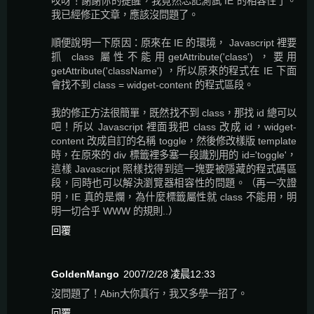
哎呀！謝謝你的提醒，我竟然忘記測試 IE 的相容性了。
我已經修正文章，應該沒問題了。
順便說明一下原因：原來在 IE 的環境， Javascript 裡要
抓 class 屬性不能用getAttribute('class') ，要用
getAttribute('className') ，所以原來的程式在 IE 下面
會找不到 class = widget-content 的程式區段。
我的修正方法很簡單，既然找不到 class，那找 id 總可以
吧！所以 Javascript 裡面我把 class 改成 id，widget-
content 改成自訂的名稱 toggle，然後修改樣版 template
時，在原來的 div 標籤裡多塞一段識別用的 id='toggle'，
這樣 Javascript 照樣找得到這一塊要被隱藏的程式碼區
段，同時也可以解決瀏覽器相容性的問題。（再一次證
明，IE 真的是爛，為什麼標籤屬性就 class 不能用，明
明一切合乎 WWW 的規則..）
回覆
GoldenMango
2007/2/28 凌晨12:33
沒問題了！Abin大你真行，我又多學一招了。
回覆