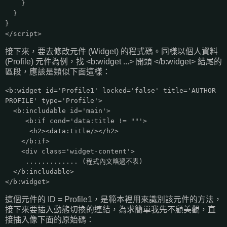
}
}
}
</script>
接下來，要去修改元件 (Widget) 的程式碼。同樣以個人資料
(Profile) 元件為例，找 <b:widget ...> 開頭 </b:widget> 結尾的
區段，應該是類似下面這樣：
<b:widget id='Profile1' locked='false' title='AUTHOR
PROFILE' type='Profile'>
<b:includable id='main'>
<b:if cond='data:title != ""'>
<h2><data:title/></h2>
</b:if>
<div class='widget-content'>
............. (程式內文略過不表)
</b:includable>
</b:widget>
這個元件的 ID = Profile1，是範本裡用來識別該元件的方法，
接下來要插入動態切換的連結，為求簡單我先不顧美觀，直
接插入像下面的原始碼：