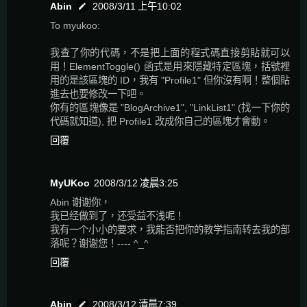
Abin
2008/3/11 上午10:02
To myukoo:
我查了你的代碼，不是把上面的程式碼直接剪貼就可以
用！ElementToggle() 函式是用來隱藏特定區塊，括號裡
用的是該區塊的 ID，我有 "Profile1" 但你沒有啊！整個貼
進去也要修改一下吧。
你有的區塊像是 "BlogArchive1", "LinkList1" (找一下你的
代碼就知道), 把 Profile1 改成你自己的區塊才會動。
回覆
MyUKoo
2008/3/12 凌晨3:25
Abin 谢谢你，
我已经做到了，还受益不浅呢！
我有一个小小的要求，我能否把你的教学指南转去我的部
落呢？谢谢您！---- ^_^
回覆
Abin
2008/3/12 清晨7:39