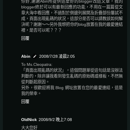
你好,謝謝Abin所提供這麼好的blogger改造文章，我的
blogger終於可以有最新回應的功能，不用在一篇篇從文
章大海中看回應，不過對於側邊列展開及折疊部份屢試不
成，頁面出現亂碼的狀況，這部分是否可以請教該如何解
決呢？謝謝～～另外我想把你的blog放置在我的最愛連結
裡，是否可以呢？？？
回覆
Abin
2008/7/28 凌晨2:05
To Ms.Cleopatra:
「頁面出現亂碼的狀況」，這個問題單從這句話是沒辦法
判斷的，除非讓我看到發生亂碼的原始碼或樣板，不然無
從判斷起原因。
另外，很歡迎將我 Blog 網址放置在您的最愛連結，這是
我的榮幸。
回覆
OldNick
2008/9/2 晚上7:08
大大您好