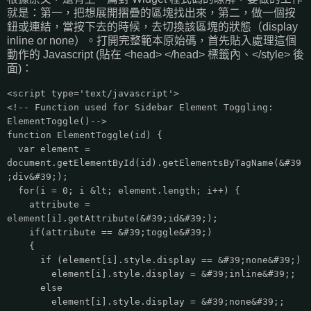
就是：第一，把想展開摺疊的區塊找出來，第二，做一個按
鈕或連結，當按下去的時候，去切換該區塊的狀態（display
inline or none）。打開完整範本原始碼，首先貼入處理這個
動作的 Javascript (貼在 <head> </head> 標籤內、</style> 後
面)：
<script type='text/javascript'>
<!-- Function used for Sidebar Element Toggling:
ElementToggle()-->
function ElementToggle(id) {
var element =
document.getElementById(id).getElementsByTagName(&#39
;div&#39;);
for(i = 0; i &lt; element.length; i++) {
attribute =
element[i].getAttribute(&#39;id&#39;);
if(attribute == &#39;toggle&#39;)
{
if (element[i].style.display == &#39;none&#39;)
element[i].style.display = &#39;inline&#39;;
else
element[i].style.display = &#39;none&#39;;