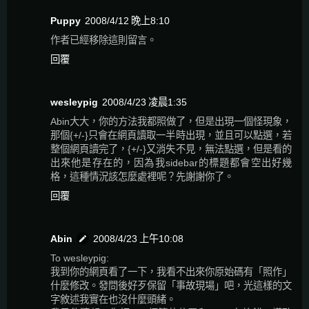
Puppy
2008/4/12 晚上8:10
作者已經移除這則留言。
回覆
wesleypig
2008/4/23 凌晨1:35
Abin大大，你的方法我都照做了，但是出現一個怪現象，
那個{+/-}只會在網頁讀取一半時出現，並且可以點選，若
整個網頁讀完了，{+/-}又消失不見，無法點選，但是看的
出來他是存在的，因為我sidebar的標題都會空出好幾
格，這種情況該怎麼處裡呢？先謝謝你了。
回覆
Abin
2008/4/23 上午10:08
To wesleypig:
我到你的網頁看了一下，我看不出來你原始碼有「照作」
什麼修改。發問後好歹保留「事故現場」吧，光這樣的文
字敘述我實在也沒什麼頭緒。