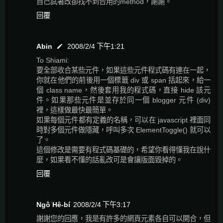
自己試著改卻找不到合用的method，謝謝。
回覆
Abin
2008/2/4 下午1:21
To Shiami:
要全部收合某些元件，如果這些元件程式碼有連在一起，
你就在他們的前後用一個標籤 div 或 span 括起來，給一
個 class name，然後套用我的程式碼，直接 hide 該元
件。如果那些元件是並存於同一個 blogger 元件 (div)
裡，這樣做最快最簡單。
如果每個元件都有定義的名稱，可以在 javascript 裡面同
時對多個元件做隱藏，呼叫多次 ElementToggle() 就可以
了。
這個修改是需要有程式碼基礎的，希望你看得懂我在說什
麼，如果看不懂的話亂改可是會讓版面毀掉的。
回覆
Ngô͘ Hê-bí
2008/2/4 下午3:17
謝謝您的回應，我是有許多的網頁元素各自可以開合，但