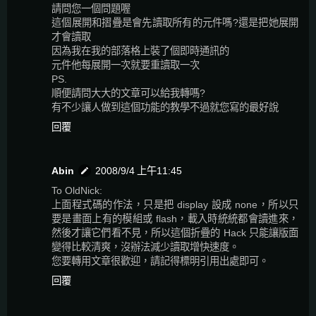
請問您一個問題喔
這個展開和摺疊是會先讀取所有的元件嗎?還是把她展開
才會讀取
因為我在我的部落格上裝了個即時通訊的
元件他每展開一次就要重讀取一次
PS.
順便請問大大的文章可以給我轉嗎?
有不少讓人做到這個功能的教學不過就您寫的最好說
回覆
Abin
2008/9/4 上午11:45
To OldNick:
上面程式碼的作法，只是把 display 設成 none，所以只
要是畫面上有的模組或 flash，載入時統統都會讀進來，
然後才讓它們看不見，所以這個折疊的 Hack 只能讓版面
變得比較清爽，沒辦法減少讀取增快速度。
您要轉用文章很歡迎，請記得標明引用出處即可。
回覆