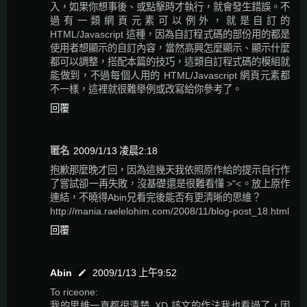
入，如果你想事後、或點擊時才執行，就會發生錯誤。不
過有一類網頁元素可以例外，就是自訂的
HTML/Javascript 這種，因為自訂程式碼的部份用的都是
使用者想顯示的自訂內容，當然高興怎麼顯示、顯示什麼
都可以調整，搭配本篇的技巧，這類自訂程式碼的模組就
能做到，不過每個人用的 HTML/Javascript 網頁元素都
不一樣，這裡就很難舉例或改寫給你參考了。
回覆
匿名
2009/1/13 凌晨2:18
抱歉那麼晚才回，因為這幾天我依照原作給的提示自行作
了嘗試卻一再失敗，沒基礎還是很難看懂 >"<。放上原作
連結，不曉得Abin兄看完後能否有更清晰的思維？
http://mania.raelelohim.com/2008/11/blog-post_18.html
回覆
Abin
2009/1/13 上午9:52
To riceone:
我的思維一直都很清楚..XD 該文的作法我也看過了，因