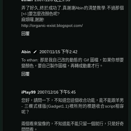
弄了好久,終於成功了,真謝謝Abin的清楚教學.不過那個
[+/-]要怎麼改顏色呢?
麻煩囉,謝謝!
http://organic-exist.blogspot.com/
回覆
Abin
2007/11/15 下午2:42
To ethan: 那是我自己改的動態的 Gif 圖檔，如果你想要
變顏色，要自己製作圖檔，再轉成動畫才行。
回覆
iPlay99
2007/12/16 下午5:45
您好，請問一下，不知道您這個收合功能，能不能跟羊男
- 三欄式樣版(Gadget1.1)裡所附的標題收合script相容
呢？
兩個看來蠻像的，不知道能不能只留一個就行，只是好奇
問問看。