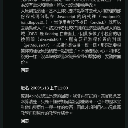
為沒有需求和興趣，所以也沒想要動手改。
大原則是這樣，基本上你只要將點擊才去載入和處理的部
份程式碼包裝在 Javascript 的函式裡（readpost0,
handlepost0..），當使用者按下按鈕（onclick）就可以
去動態載入了。該文作者比較特別的是這些動態載入的區
域（DIV）是 floating 在畫面上，因此多做了小視窗的切
換開關（divswitch0）、還有要抓游標位置的判斷
（getMouseXY），如果你想做得一模一樣，那還是要根
據你的樣板原始碼做一點調整了。不過要很小心，和作者
說的一樣，沒基礎的輕易常識是會整組壞掉的，要勤做備
份。
回覆
匿名
2009/1/13 上午11:00
感謝Abin兄總是迅速的回覆，我會再嘗試的，其實概念基
本算清楚，只是不懂得如何寫出那些命令，也不想照本宣
科做出與原作一模一樣的東西，因此才想利用Abin兄此篇
教學再與原作的教學作結合。
回覆