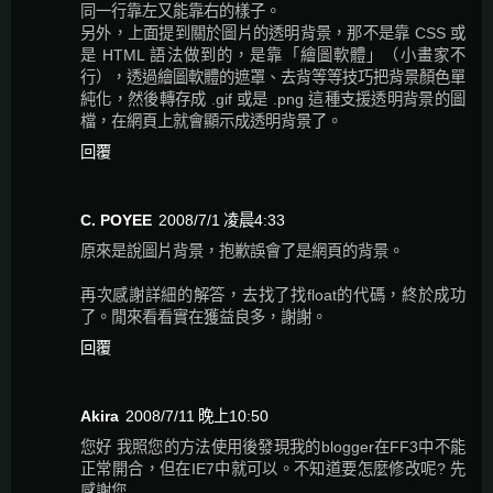
同一行靠左又能靠右的樣子。
另外，上面提到關於圖片的透明背景，那不是靠 CSS 或
是 HTML 語法做到的，是靠「繪圖軟體」（小畫家不
行），透過繪圖軟體的遮罩、去背等等技巧把背景顏色單
純化，然後轉存成 .gif 或是 .png 這種支援透明背景的圖
檔，在網頁上就會顯示成透明背景了。
回覆
C. POYEE
2008/7/1 凌晨4:33
原來是說圖片背景，抱歉誤會了是網頁的背景。
再次感謝詳細的解答，去找了找float的代碼，終於成功
了。閒來看看實在獲益良多，謝謝。
回覆
Akira
2008/7/11 晚上10:50
您好 我照您的方法使用後發現我的blogger在FF3中不能
正常開合，但在IE7中就可以。不知道要怎麼修改呢? 先
感謝您