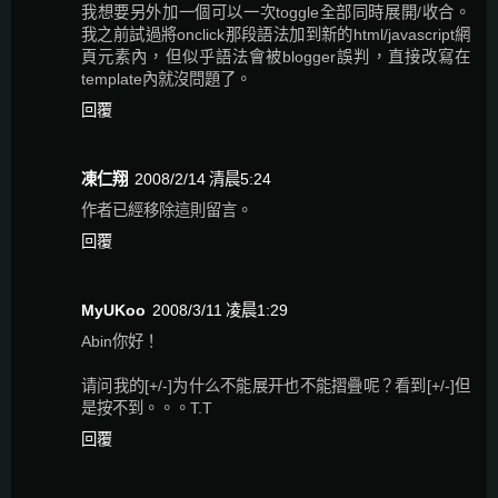
我想要另外加一個可以一次toggle全部同時展開/收合。
我之前試過將onclick那段語法加到新的html/javascript網
頁元素內，但似乎語法會被blogger誤判，直接改寫在
template內就沒問題了。
回覆
凍仁翔
2008/2/14 清晨5:24
作者已經移除這則留言。
回覆
MyUKoo
2008/3/11 凌晨1:29
Abin你好！
请问我的[+/-]为什么不能展开也不能摺疊呢？看到[+/-]但
是按不到。。。T.T
回覆