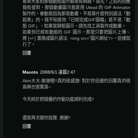
看來大家對那個動態圖示都很有興趣。首先，之前的回應
我有提到，那個動畫圖示我是用 Ulead 的 GIF Animator
製作的，會動是因為那是動畫，不是靠什麼特別語法「動
起來」的。我不知道你「已經完成GIF圖檔」是不是「動
態 GIF」，如果是靜態圖示，請先找工具製作成動畫。
如果你已經有動態的 GIF 圖示，那麼只要把圖片上傳、
將 [+/-] 置換成圖片語法: <img src="圖片網址"/>，這樣就
行了。
回覆
Macoto
2008/5/1 凌晨2:47
Abin大大:謝謝喔!!真的很感激! 對於你迅速的回覆真的很
高興也很驚喜~
今天終於把摺疊的作動功能順利完成!!
還是再次跟你說聲: 謝謝!!
回覆