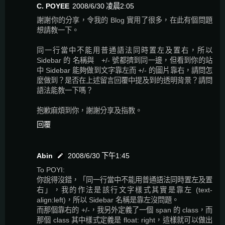
C. POYEE
2008/6/30 凌晨2:05
謝謝你的分享，令我的 Blog 實用了很多，在此有個問題
想請教一下。
同一行當中不能用普通語法同時置左及置右，所以
Sidebar 的 名稱與 +/- 號都擠到同一邊，但看到你的站
中 Sidebar 能夠做到文字靠左而 +/- 的圖片靠右，請問怎
麼做到？是否在上述留言回覆中提及到的透明背景？請問
語法能教一下嗎？
抱歉麻煩到你，謝謝分享及指教。
回覆
Abin
2008/6/30 下午1:45
To POYI:
你說得沒錯，「同一行當中不能用普通語法同時置左及置
右」，我的作法是該行文字樣式其實是靠左 (text-
align:left)，所以 Sidebar 名稱是靠左沒問題。
而那個靠右的 +/-，我另外定義了一個 span 的 class，而
那個 class 其中樣式定義是 float: right，這樣就可以做出