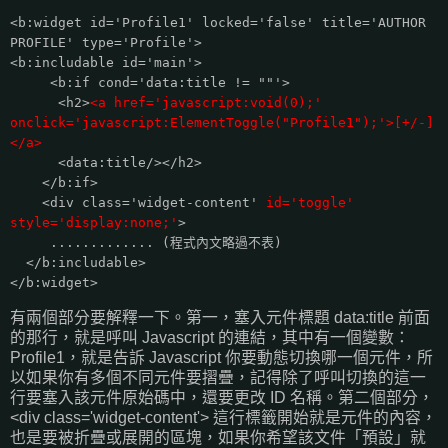
<b:widget id='Profile1' locked='false' title='AUTHOR
PROFILE' type='Profile'>
<b:includable id='main'>
<b:if cond='data:title != ""'>
<h2>
<a href='javascript:void(0);'
onclick='javascript:ElementToggle("Profile1");'>[+/-]
</a>
<data:title/></h2>
</b:if>
<div class='widget-content'
id='toggle'
style='display:none;'
>
............. (程式內文略過不表)
</b:includable>
</b:widget>
有兩個部分要解釋一下。第一，塞入元件標題 data:title 前面
的那行，就是呼叫 Javascript 的連結，其中有一個變數：
Profile1，就是告訴 Javascript 你要動態切換哪一個元件，所
以如果你有多個不同元件要摺疊，記得除了呼叫切換的這一
行要塞入該元件原始碼中，還要更改 ID 名稱。第二個部分，
<div class='widget-content'> 這行標籤開始就是元件的內容，
也是要被折疊或展開的區塊，如果你希望該文件「預設」就