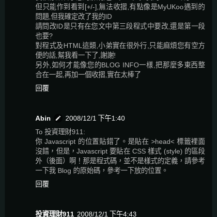
但只能作到看到[+/-],無法收摺,有點像是MyUKoo遇到的
問題,但我確定改了我的ID
請問改ID是只有在您文中第三段程式中要改,還是第一段
也要?
對程式及HTML這類,小弟實在很外行,只能麻煩您有空方
便的話,幫我看一下了,謝謝!
另外,如何才能像您的BLOG INFO一樣,把那麼多東西整
合在一起,再加一個收摺,實在太棒了
回覆
Abin
2008/12/1 下午1:40
To 投資理財911:
你 Javascript 的位置貼錯了。是貼在 >head< 標籤裡面
沒錯，但是，Javascript 要貼在 CSS 樣式 (style) 的區段
外（後面）啊！那是程式碼，並不是樣式的定義，請參考
一下我 Blog 的原始碼，參考一下放的位置。
回覆
投資理財911
2008/12/1 下午4:43