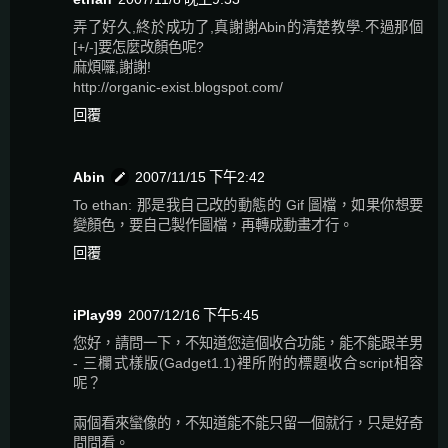
弄了好久,終於成功了,真謝謝Abin的清楚教學.不過那個
[+/-]要怎麼改顏色呢?
麻煩囉,謝謝!
http://organic-exist.blogspot.com/
回覆
Abin
2007/11/15 下午2:42
To ethan: 那是我自己改的動態的 Gif 圖檔，如果你想要
變顏色，要自己製作圖檔，再轉成動畫才行。
回覆
iPlay99
2007/12/16 下午5:45
您好，請問一下，不知道您這個收合功能，能不能跟羊男
- 三欄式樣版(Gadget1.1)裡所附的標題收合script相容
呢？
兩個看來蠻像的，不知道能不能只留一個就行，只是好奇
問問看。