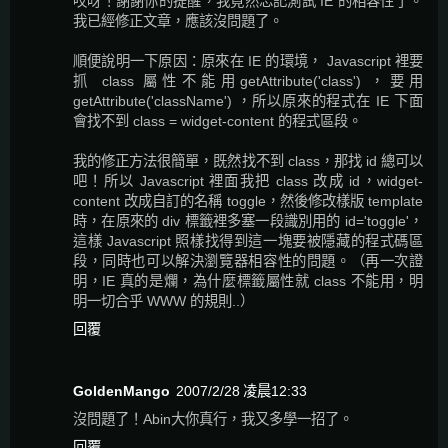
哎呀！謝謝你的提醒，我竟然忘記測試 IE 的相容性了。
我已經修正文章，應該沒問題了。
順便說明一下原因：原來在 IE 的環境， Javascript 裡要
抓 class 屬性不能用getAttribute('class') ，要用
getAttribute('className') ，所以原來的程式在 IE 下面
會找不到 class = widget-content 的程式區段。
我的修正方法很簡單，既然找不到 class，那找 id 總可以
吧！所以 Javascript 裡面我把 class 改成 id，widget-
content 改成自訂的名稱 toggle，然後修改樣版 template
時，在原來的 div 標籤裡多塞一段識別用的 id='toggle'，
這樣 Javascript 照樣找得到這一塊要被隱藏的程式碼區
段，同時也可以解決瀏覽器相容性的問題。（再一次證
明，IE 真的是爛，為什麼標籤屬性就 class 不能用，明
明一切合乎 WWW 的規則..）
回覆
GoldenMango
2007/2/28 凌晨12:33
沒問題了！Abin大你真行，我又多學一招了。
回覆