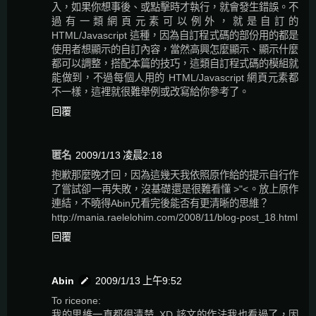
入，如果你想事後、或點擊時才執行，就會發生錯誤。不
過有一類網頁元素可以例外，就是自訂的
HTML/Javascript 這種，因為自訂程式碼的部份用的都是
使用者想顯示的自訂內容，當然高興怎麼顯示、顯示什麼
都可以調整，搭配本篇的技巧，這類自訂程式碼的模組就
能做到，不過每個人用的 HTML/Javascript 網頁元素都
不一樣，這裡就很難舉例或改寫給你參考了。
回覆
匿名
2009/1/13 凌晨2:18
抱歉那麼晚才回，因為這幾天我依照原作給的提示自行作
了嘗試卻一再失敗，沒基礎還是很難看懂 >"<。放上原作
連結，不曉得Abin兄看完後能否有更清晰的思維？
http://mania.raelelohim.com/2008/11/blog-post_18.html
回覆
Abin
2009/1/13 上午9:52
To riceone:
我的思維一直都很清楚..XD 該文的作法我也看過了，因