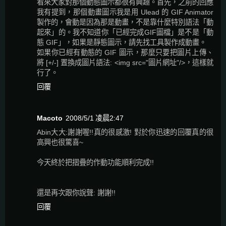
看來大家對那個動態圖示都很有興趣。首先，之前的回應
我有提到，那個動畫圖示我是用 Ulead 的 GIF Animator
製作的，會動是因為那是動畫，不是靠什麼特別語法「動
起來」的。我不知道你「已經完成GIF圖檔」是不是「動
態 GIF」，如果是靜態圖示，請先找工具製作成動畫。
如果你已經有動態的 GIF 圖示，那麼只要把圖片上傳、
將 [+/-] 置換成圖片語法: <img src="圖片網址"/>，這樣就
行了。
回覆
Macoto
2008/5/1 凌晨2:47
Abin大大:謝謝喔!!真的很感激! 對於你迅速的回覆真的很
高興也很驚喜~
今天終於把摺疊的作動功能順利完成!!
還是再次跟你說聲: 謝謝!!
回覆