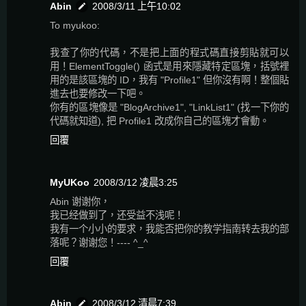
Abin
2008/3/11 上午10:02
To myukoo:
我查了你的代碼，不是把上面的程式碼直接剪貼就可以
用！ElementToggle() 函式是用來隱藏特定區塊，括號裡
用的是該區塊的 ID，我有 "Profile1" 但你沒有啊！整個貼
進去也要修改一下吧。
你有的區塊像是 "BlogArchive1", "LinkList1" (找一下你的
代碼就知道), 把 Profile1 改成你自己的區塊才會動。
回覆
MyUKoo
2008/3/12 凌晨3:25
Abin 谢谢你，
我已经做到了，还受益不浅呢！
我有一个小小的要求，我能否把你的教学指南转去我的部
落呢？谢谢您！---- ^_^
回覆
Abin
2008/3/12 清晨7:39