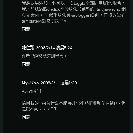
我想要另外加一個可以一次toggle全部同時展開/收合。
我之前試過將onclick那段語法加到新的html/javascript網
頁元素內，但似乎語法會被blogger誤判，直接改寫在
template內就沒問題了。
回覆
凍仁翔
2008/2/14 清晨5:24
作者已經移除這則留言。
回覆
MyUKoo
2008/3/11 凌晨1:29
Abin你好！
请问我的[+/-]为什么不能展开也不能摺疊呢？看到[+/-]但
是按不到。。。T.T
回覆