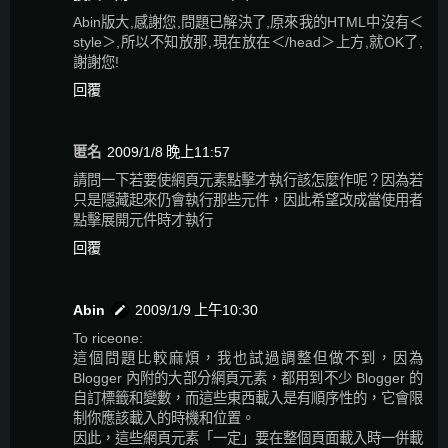
Abin版大,感謝您,問題已解決了,原來我的HTML中沒有＜
style＞,所以不知放那,現在放在＜/head＞上方,就OK了,
謝謝您!
回覆
匿名
2009/1/8 晚上11:57
請問一下若要使網頁元素點擊才執行該怎麼作呢？因為若
只是隱藏起來仍會執行那些元件，因此希望改成當使用者
點擊展開元件時才執行
回覆
Abin
2009/1/9 上午10:30
To riceone:
這個問題比較麻煩，我也試過調整但做不到，因為
Blogger 內附的大部分網頁元素，都用到不少 Blogger 的
自訂標籤和變數，而這些東西載入是有順序性的，它會限
制你應該載入的時機和位置。
因此，這些網頁元素「一定」要在整個頁面載入時一併載