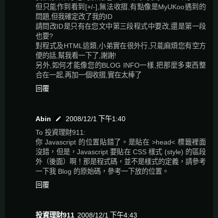
但只能作到看到[+/-],無法收摺,有點像是MyUKoo遇到的
問題,但我確定改了我的ID
請問改ID是只有在您文中第三段程式中要改,還是第一段
也要?
對程式及HTML這類,小弟實在很外行,只能麻煩您有空方
便的話,幫我看一下了,謝謝!
另外,如何才能像您的BLOG INFO一樣,把那麼多東西整
合在一起,再加一個收摺,實在太棒了
回覆
Abin
2008/12/1 下午1:40
To 投資理財911:
你 Javascript 的位置貼錯了。是貼在 >head< 標籤裡面
沒錯，但是，Javascript 要貼在 CSS 樣式 (style) 的區段
外（後面）啊！那是程式碼，並不是樣式的定義，請參考
一下我 Blog 的原始碼，參考一下放的位置。
回覆
投資理財911
2008/12/1 下午4:43