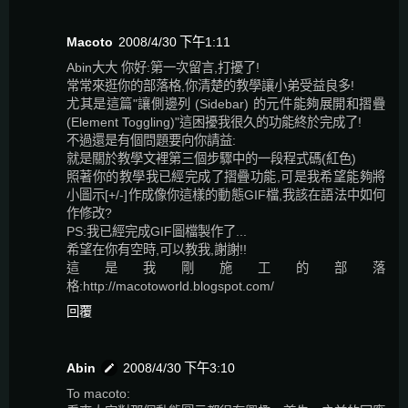
Macoto
2008/4/30 下午1:11
Abin大大 你好:第一次留言,打擾了!
常常來逛你的部落格,你清楚的教學讓小弟受益良多!
尤其是這篇"讓側邊列 (Sidebar) 的元件能夠展開和摺疊
(Element Toggling)"這困擾我很久的功能終於完成了!
不過還是有個問題要向你請益:
就是關於教學文裡第三個步驟中的一段程式碼(紅色)
照著你的教學我已經完成了摺疊功能,可是我希望能夠將
小圖示[+/-]作成像你這樣的動態GIF檔,我該在語法中如何
作修改?
PS:我已經完成GIF圖檔製作了...
希望在你有空時,可以教我,謝謝!!
這是我剛施工的部落
格:http://macotoworld.blogspot.com/
回覆
Abin
2008/4/30 下午3:10
To macoto: