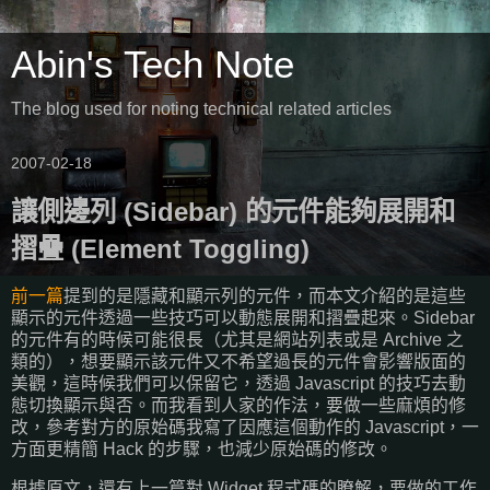
Abin's Tech Note
The blog used for noting technical related articles
2007-02-18
讓側邊列 (Sidebar) 的元件能夠展開和
摺疊 (Element Toggling)
前一篇
提到的是隱藏和顯示列的元件，而本文介紹的是這些
顯示的元件透過一些技巧可以動態展開和摺疊起來。Sidebar
的元件有的時候可能很長（尤其是網站列表或是 Archive 之
類的），想要顯示該元件又不希望過長的元件會影響版面的
美觀，這時候我們可以保留它，透過 Javascript 的技巧去動
態切換顯示與否。而我看到人家的作法，要做一些麻煩的修
改，參考對方的原始碼我寫了因應這個動作的 Javascript，一
方面更精簡 Hack 的步驟，也減少原始碼的修改。
根據原文，還有上一篇對 Widget 程式碼的瞭解，要做的工作