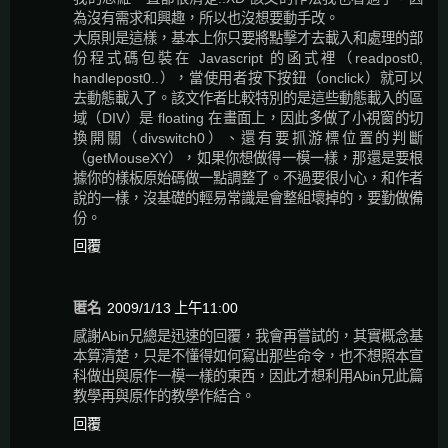
為沒有需求和興趣，所以也沒想要動手改。
大原則是這樣，基本上你只要將點擊才去載入和處理的部
份程式碼包裝在 Javascript 的函式裡（readpost0,
handlepost0..），當使用者按下按鈕（onclick）就可以
去動態載入了。該文作者比較特別的是這些動態載入的區
域（DIV）是 floating 在畫面上，因此多做了小視窗的切
換開關（divswitch0）、還有要抓游標位置的判斷
（getMouseXY），如果你想做得一模一樣，那還是要根
據你的樣板原始碼做一點調整了。不過要很小心，和作者
說的一樣，沒基礎的輕易常識是會整組壞掉的，要勤做備
份。
回覆
匿名
2009/1/13 上午11:00
感謝Abin兄總是迅速的回覆，我會再嘗試的，其實概念基
本算清楚，只是不懂得如何寫出那些命令，也不想照本宣
科做出與原作一模一樣的東西，因此才想利用Abin兄此篇
教學再與原作的教學作結合。
回覆