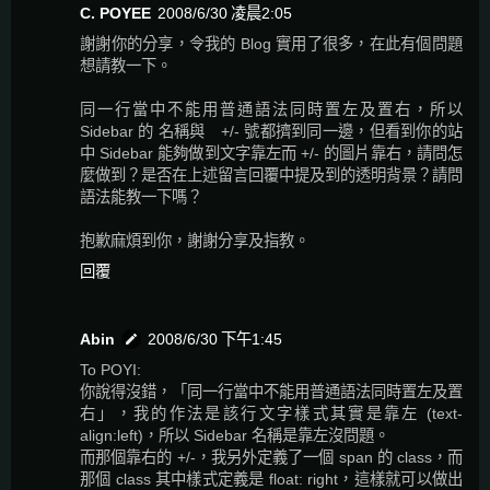
C. POYEE
2008/6/30 凌晨2:05
謝謝你的分享，令我的 Blog 實用了很多，在此有個問題
想請教一下。
同一行當中不能用普通語法同時置左及置右，所以
Sidebar 的 名稱與 +/- 號都擠到同一邊，但看到你的站
中 Sidebar 能夠做到文字靠左而 +/- 的圖片靠右，請問怎
麼做到？是否在上述留言回覆中提及到的透明背景？請問
語法能教一下嗎？
抱歉麻煩到你，謝謝分享及指教。
回覆
Abin
2008/6/30 下午1:45
To POYI:
你說得沒錯，「同一行當中不能用普通語法同時置左及置
右」，我的作法是該行文字樣式其實是靠左 (text-
align:left)，所以 Sidebar 名稱是靠左沒問題。
而那個靠右的 +/-，我另外定義了一個 span 的 class，而
那個 class 其中樣式定義是 float: right，這樣就可以做出