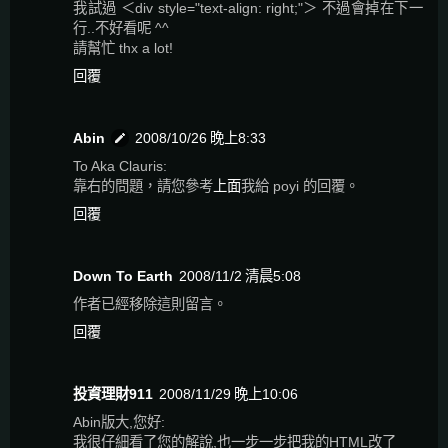
我試過 ＜div style="text-align: right;"＞ 不過會掉在下一
行..不好看呢 ^^
請幫忙 thx a lot!
回覆
Abin
2008/10/26 晚上8:33
To Aka Clauris:
靠右的問題，請您參考
上面
我給 poyi 的回覆。
回覆
Down To Earth
2008/11/2 清晨5:08
作者已經移除這則留言。
回覆
投資理財911
2008/11/29 晚上10:06
Abin版大,您好:
我很仔細看了您的解說,也一步一步把我的HTML改了