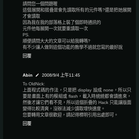
請問您一個問題喔
這個展開和摺疊是會先讀取所有的元件嗎?還是把她展開
才會讀取
因為我在我的部落格上裝了個即時通訊的
元件他每展開一次就要重讀取一次
PS.
順便請問大大的文章可以給我轉嗎?
有不少讓人做到這個功能的教學不過就您寫的最好說
回覆
Abin
2008/9/4 上午11:45
To OldNick:
上面程式碼的作法，只是把 display 設成 none，所以只
要是畫面上有的模組或 flash，載入時統統都會讀進來，
然後才讓它們看不見，所以這個折疊的 Hack 只能讓版面
變得比較清爽，沒辦法減少讀取增快速度。
您要轉用文章很歡迎，請記得標明引用出處即可。
回覆