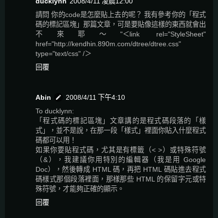
ducklynn
2008/4/11 凌晨12:00
請問 你的code是怎麼貼上去的呢？ 我有參考你的「程式
碼的標記區塊」那篇文章，可是要貼像這樣的東西就會出
不來耶～"＜link rel="StyleSheet"
href="http://kendhin.890m.com/dtree/dtree.css"
type="text/css" /＞
回覆
Abin
2008/4/11 下午4:10
To ducklynn:
「程式碼的標記區塊」文章講的是程式碼段落的「樣
式」，並不是說，在那一段「樣式」裡面你貼入什麼程式
碼都可以用！
如果你要貼程式碼，尤其是有標籤（< >）或特殊符號
（&），我建議你用特別的編輯器（我是用 Google
Doc），然後轉成 HTML 碼，再把 HTML 碼貼進去程式
碼樣式那個段落裡面，那樣那些 HTML 的保留字元或特
殊符號，才能夠正確的顯示。
回覆