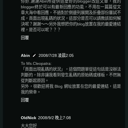
你好,謝謝Abin所提供這麼好的blogger改造文章，我的
blogger終於可以有最新回應的功能，不用在一篇篇從文
章大海中看回應，不過對於側邊列展開及折疊部份屢試不
成，頁面出現亂碼的狀況，這部分是否可以請教該如何解
決呢？謝謝～～另外我想把你的blog放置在我的最愛連結
裡，是否可以呢？？？
回覆
Abin
2008/7/28 凌晨2:05
To Ms.Cleopatra:
「頁面出現亂碼的狀況」，這個問題單從這句話是沒辦法
判斷的，除非讓我看到發生亂碼的原始碼或樣板，不然無
從判斷起原因。
另外，很歡迎將我 Blog 網址放置在您的最愛連結，這是
我的榮幸。
回覆
OldNick
2008/9/2 晚上7:08
大大您好