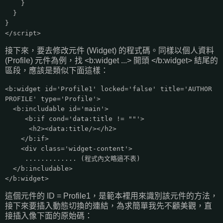
}
}
}
</script>
接下來，要去修改元件 (Widget) 的程式碼。同樣以個人資料
(Profile) 元件為例，找 <b:widget ...> 開頭 </b:widget> 結尾的
區段，應該是類似下面這樣：
<b:widget id='Profile1' locked='false' title='AUTHOR
PROFILE' type='Profile'>
<b:includable id='main'>
<b:if cond='data:title != ""'>
<h2><data:title/></h2>
</b:if>
<div class='widget-content'>
............. (程式內文略過不表)
</b:includable>
</b:widget>
這個元件的 ID = Profile1，是範本裡用來識別該元件的方法，
接下來要插入動態切換的連結，為求簡單我先不顧美觀，直
接插入像下面的原始碼：