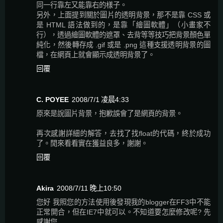
同一行靠左又能靠右的樣子。
另外，上面提到關於圖片的透明背景，那不是靠 CSS 或
是 HTML 語法做到的，是靠「繪圖軟體」（小畫家不
行），透過繪圖軟體的遮罩、去背等等技巧把背景顏色單
純化，然後轉存成 .gif 或是 .png 這種支援透明背景的圖
檔，在網頁上就會顯示成透明背景了。
回覆
C. POYEE
2008/7/1 凌晨4:33
原來是說圖片背景，抱歉誤會了是網頁的背景。
再次感謝詳細的解答，去找了找float的代碼，終於成功
了。閒來看看實在獲益良多，謝謝。
回覆
Akira
2008/7/11 晚上10:50
您好 我照您的方法使用後發現我的blogger在FF3中不能
正常開合，但在IE7中就可以。不知道要怎麼修改呢? 先
感謝您