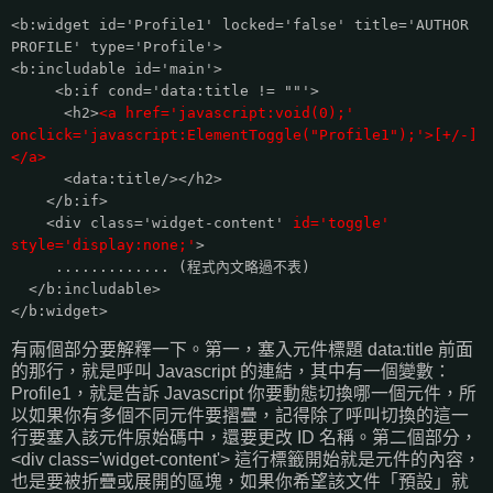
<b:widget id='Profile1' locked='false' title='AUTHOR
PROFILE' type='Profile'>
<b:includable id='main'>
<b:if cond='data:title != ""'>
<h2>
<a href='javascript:void(0);'
onclick='javascript:ElementToggle("Profile1");'>[+/-]
</a>
<data:title/></h2>
</b:if>
<div class='widget-content'
id='toggle'
style='display:none;'
>
............. (程式內文略過不表)
</b:includable>
</b:widget>
有兩個部分要解釋一下。第一，塞入元件標題 data:title 前面
的那行，就是呼叫 Javascript 的連結，其中有一個變數：
Profile1，就是告訴 Javascript 你要動態切換哪一個元件，所
以如果你有多個不同元件要摺疊，記得除了呼叫切換的這一
行要塞入該元件原始碼中，還要更改 ID 名稱。第二個部分，
<div class='widget-content'> 這行標籤開始就是元件的內容，
也是要被折疊或展開的區塊，如果你希望該文件「預設」就