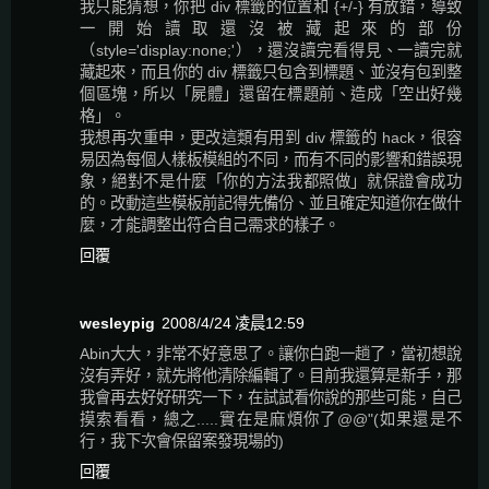
我只能猜想，你把 div 標籤的位置和 {+/-} 有放錯，導致
一開始讀取還沒被藏起來的部份
（style='display:none;'），還沒讀完看得見、一讀完就
藏起來，而且你的 div 標籤只包含到標題、並沒有包到整
個區塊，所以「屍體」還留在標題前、造成「空出好幾
格」。
我想再次重申，更改這類有用到 div 標籤的 hack，很容
易因為每個人樣板模組的不同，而有不同的影響和錯誤現
象，絕對不是什麼「你的方法我都照做」就保證會成功
的。改動這些模板前記得先備份、並且確定知道你在做什
麼，才能調整出符合自己需求的樣子。
回覆
wesleypig
2008/4/24 凌晨12:59
Abin大大，非常不好意思了。讓你白跑一趟了，當初想說
沒有弄好，就先將他清除編輯了。目前我還算是新手，那
我會再去好好研究一下，在試試看你說的那些可能，自己
摸索看看，總之.....實在是麻煩你了@@"(如果還是不
行，我下次會保留案發現場的)
回覆