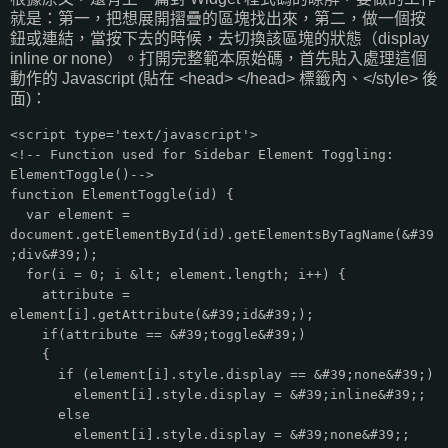
就是：第一，把想展開摺疊的區塊找出來，第二，做一個按
鈕或連結，當按下去的時候，去切換該區塊的狀態（display
inline or none）。打開完整範本原始碼，首先貼入處理這個
動作的 Javascript (貼在 <head> </head> 標籤內、</style> 後
面)：
<script type='text/javascript'>
<!-- Function used for Sidebar Element Toggling:
ElementToggle()-->
function ElementToggle(id) {
var element =
document.getElementById(id).getElementsByTagName(&#39
;div&#39;);
for(i = 0; i &lt; element.length; i++) {
attribute =
element[i].getAttribute(&#39;id&#39;);
if(attribute == &#39;toggle&#39;)
{
if (element[i].style.display == &#39;none&#39;)
element[i].style.display = &#39;inline&#39;;
else
element[i].style.display = &#39;none&#39;;