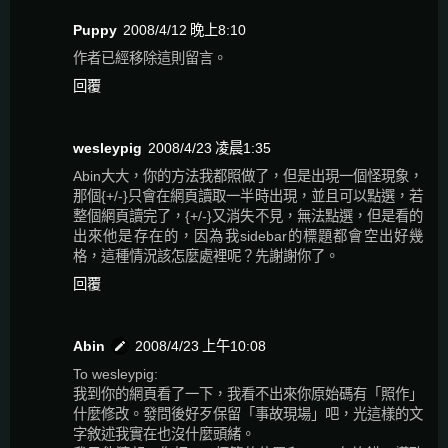
Puppy
2008/4/12 晚上8:10
作者已經移除這則留言。
回覆
wesleypig
2008/4/23 凌晨1:35
Abin大大，你的方法我都照做了，但是出現一個怪現象，
那個{+/-}只會在網頁讀取一半時出現，並且可以點選，若
整個網頁讀完了，{+/-}又消失不見，無法點選，但是看的
出來他是存在的，因為我sidebar的標題都會空出好幾
格，這種情況該怎麼處裡呢？先謝謝你了。
回覆
Abin
2008/4/23 上午10:08
To wesleypig:
我到你的網頁看了一下，我看不出來你原始碼有「照作」
什麼修改。發問後好歹保留「事故現場」吧，光這樣的文
字敘述我實在也沒什麼頭緒。