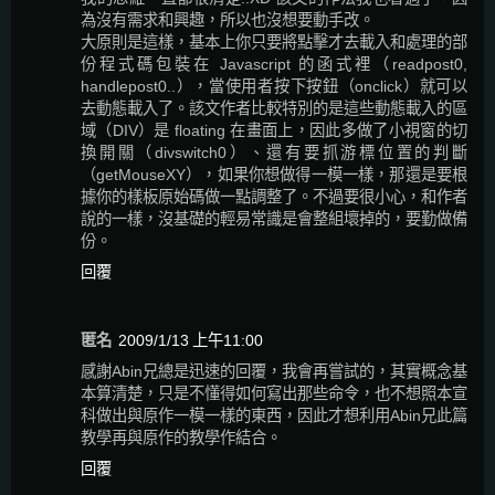
為沒有需求和興趣，所以也沒想要動手改。
大原則是這樣，基本上你只要將點擊才去載入和處理的部
份程式碼包裝在 Javascript 的函式裡（readpost0,
handlepost0..），當使用者按下按鈕（onclick）就可以
去動態載入了。該文作者比較特別的是這些動態載入的區
域（DIV）是 floating 在畫面上，因此多做了小視窗的切
換開關（divswitch0）、還有要抓游標位置的判斷
（getMouseXY），如果你想做得一模一樣，那還是要根
據你的樣板原始碼做一點調整了。不過要很小心，和作者
說的一樣，沒基礎的輕易常識是會整組壞掉的，要勤做備
份。
回覆
匿名
2009/1/13 上午11:00
感謝Abin兄總是迅速的回覆，我會再嘗試的，其實概念基
本算清楚，只是不懂得如何寫出那些命令，也不想照本宣
科做出與原作一模一樣的東西，因此才想利用Abin兄此篇
教學再與原作的教學作結合。
回覆