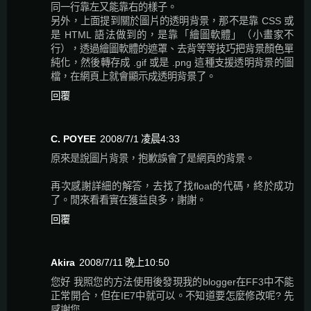
同一行靠左又能靠右的樣子。
另外，上面提到關於圖片的透明背景，那不是靠 CSS 或
是 HTML 語法做到的，是靠「繪圖軟體」（小畫家不
行），透過繪圖軟體的遮罩、去背等等技巧把背景顏色單
純化，然後轉存成 .gif 或是 .png 這種支援透明背景的圖
檔，在網頁上就會顯示成透明背景了。
回覆
C. POYEE
2008/7/1 凌晨4:33
原來是說圖片背景，抱歉誤會了是網頁的背景。
再次感謝詳細的解答，去找了找float的代碼，終於成功
了。閒來看看實在獲益良多，謝謝。
回覆
Akira
2008/7/11 晚上10:50
您好 我照您的方法使用後發現我的blogger在FF3中不能
正常開合，但在IE7中就可以。不知道要怎麼修改呢? 先
感謝您