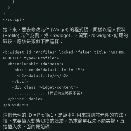
}
}
}
</script>
接下來，要去修改元件 (Widget) 的程式碼。同樣以個人資料
(Profile) 元件為例，找 <b:widget ...> 開頭 </b:widget> 結尾的
區段，應該是類似下面這樣：
<b:widget id='Profile1' locked='false' title='AUTHOR
PROFILE' type='Profile'>
<b:includable id='main'>
<b:if cond='data:title != ""'>
<h2><data:title/></h2>
</b:if>
<div class='widget-content'>
............. (程式內文略過不表)
</b:includable>
</b:widget>
這個元件的 ID = Profile1，是範本裡用來識別該元件的方法，
接下來要插入動態切換的連結，為求簡單我先不顧美觀，直
接插入像下面的原始碼：