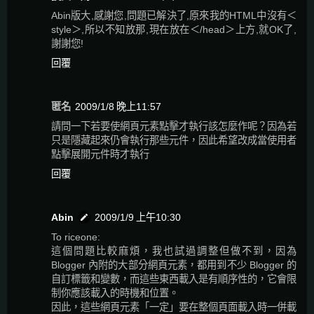
Abin版大,感謝您,問題已解決了,原來我的HTML中沒有＜
style＞,所以不知放那,現在放在＜/head＞上方,就OK了,
謝謝您!
回覆
匿名
2009/1/8 晚上11:57
請問一下若要使網頁元素點擊才執行該怎麼作呢？因為若
只是隱藏起來仍會執行那些元件，因此希望改成當使用者
點擊展開元件時才執行
回覆
Abin
2009/1/9 上午10:30
To riceone:
這個問題比較麻煩，我也試過調整但做不到，因為
Blogger 內附的大部分網頁元素，都用到不少 Blogger 的
自訂標籤和變數，而這些東西載入是有順序性的，它會限
制你應該載入的時機和位置。
因此，這些網頁元素「一定」要在整個頁面載入時一併載