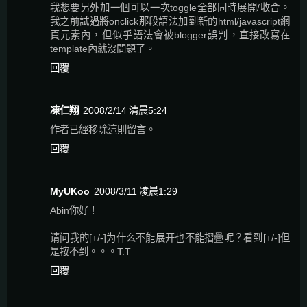
我想要另外加一個可以一次toggle全部同時展開/收合。
我之前試過將onclick那段語法加到新的html/javascript網
頁元素內，但似乎語法會被blogger誤判，直接改寫在
template內就沒問題了。
回覆
凍仁翔
2008/2/14 清晨5:24
作者已經移除這則留言。
回覆
MyUKoo
2008/3/11 凌晨1:29
Abin你好！
请问我的[+/-]为什么不能展开也不能摺疊呢？看到[+/-]但
是按不到。。。T.T
回覆