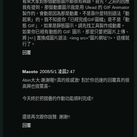
看來大家對那個動態圖示都很有興趣。首先，之前的回應
我有提到，那個動畫圖示我是用 Ulead 的 GIF Animator
製作的，會動是因為那是動畫，不是靠什麼特別語法「動
起來」的。我不知道你「已經完成GIF圖檔」是不是「動
態 GIF」，如果是靜態圖示，請先找工具製作成動畫。
如果你已經有動態的 GIF 圖示，那麼只要把圖片上傳、
將 [+/-] 置換成圖片語法: <img src="圖片網址"/>，這樣就
行了。
回覆
Macoto
2008/5/1 凌晨2:47
Abin大大:謝謝喔!!真的很感激! 對於你迅速的回覆真的很
高興也很驚喜~
今天終於把摺疊的作動功能順利完成!!
還是再次跟你說聲: 謝謝!!
回覆