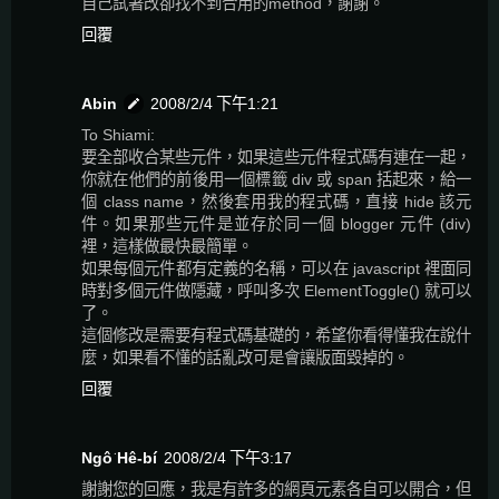
自己試著改卻找不到合用的method，謝謝。
回覆
Abin
2008/2/4 下午1:21
To Shiami:
要全部收合某些元件，如果這些元件程式碼有連在一起，
你就在他們的前後用一個標籤 div 或 span 括起來，給一
個 class name，然後套用我的程式碼，直接 hide 該元
件。如果那些元件是並存於同一個 blogger 元件 (div)
裡，這樣做最快最簡單。
如果每個元件都有定義的名稱，可以在 javascript 裡面同
時對多個元件做隱藏，呼叫多次 ElementToggle() 就可以
了。
這個修改是需要有程式碼基礎的，希望你看得懂我在說什
麼，如果看不懂的話亂改可是會讓版面毀掉的。
回覆
Ngô͘ Hê-bí
2008/2/4 下午3:17
謝謝您的回應，我是有許多的網頁元素各自可以開合，但