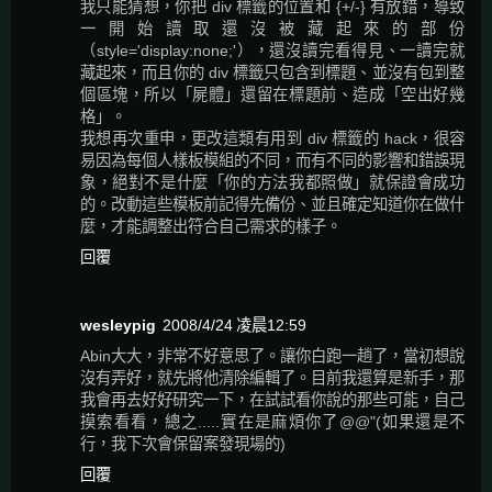
我只能猜想，你把 div 標籤的位置和 {+/-} 有放錯，導致
一開始讀取還沒被藏起來的部份
（style='display:none;'），還沒讀完看得見、一讀完就
藏起來，而且你的 div 標籤只包含到標題、並沒有包到整
個區塊，所以「屍體」還留在標題前、造成「空出好幾
格」。
我想再次重申，更改這類有用到 div 標籤的 hack，很容
易因為每個人樣板模組的不同，而有不同的影響和錯誤現
象，絕對不是什麼「你的方法我都照做」就保證會成功
的。改動這些模板前記得先備份、並且確定知道你在做什
麼，才能調整出符合自己需求的樣子。
回覆
wesleypig
2008/4/24 凌晨12:59
Abin大大，非常不好意思了。讓你白跑一趟了，當初想說
沒有弄好，就先將他清除編輯了。目前我還算是新手，那
我會再去好好研究一下，在試試看你說的那些可能，自己
摸索看看，總之.....實在是麻煩你了@@"(如果還是不
行，我下次會保留案發現場的)
回覆