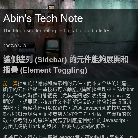
Abin's Tech Note
The blog used for noting technical related articles
2007-02-18
讓側邊列 (Sidebar) 的元件能夠展開和
摺疊 (Element Toggling)
前一篇
提到的是隱藏和顯示列的元件，而本文介紹的是這些
顯示的元件透過一些技巧可以動態展開和摺疊起來。Sidebar
的元件有的時候可能很長（尤其是網站列表或是 Archive 之
類的），想要顯示該元件又不希望過長的元件會影響版面的
美觀，這時候我們可以保留它，透過 Javascript 的技巧去動
態切換顯示與否。而我看到人家的作法，要做一些麻煩的修
改，參考對方的原始碼我寫了因應這個動作的 Javascript，一
方面更精簡 Hack 的步驟，也減少原始碼的修改。
根據原文，還有上一篇對 Widget 程式碼的瞭解，要做的工作