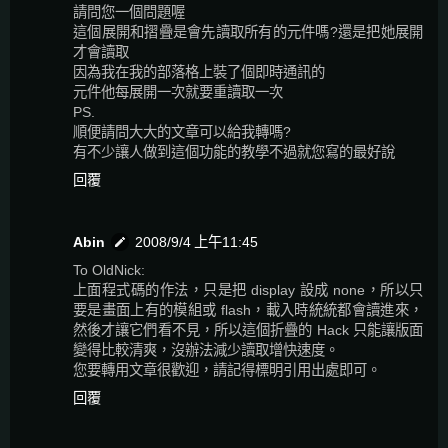
請問您一個問題喔
這個展開和摺疊是會先讀取所有的元件嗎?還是把她展開
才會讀取
因為我在我的部落格上裝了個即時通訊的
元件他每展開一次就要重讀取一次
PS.
順便請問大大的文章可以給我轉嗎?
有不少讓人做到這個功能的教學不過就您寫的最好說
回覆
Abin
2008/9/4 上午11:45
To OldNick:
上面程式碼的作法，只是把 display 設成 none，所以只
要是畫面上有的模組或 flash，載入時統統都會讀進來，
然後才讓它們看不見，所以這個折疊的 Hack 只能讓版面
變得比較清爽，沒辦法減少讀取增快速度。
您要轉用文章很歡迎，請記得標明引用出處即可。
回覆