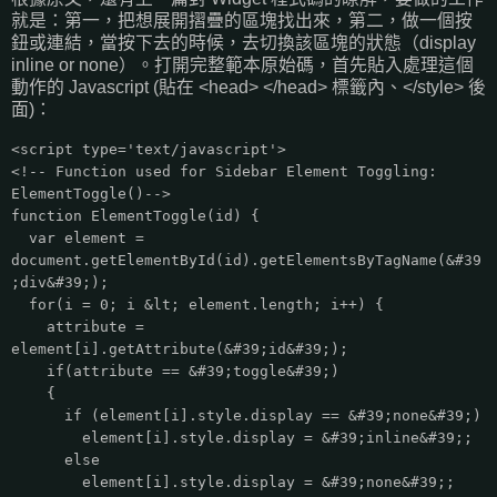
就是：第一，把想展開摺疊的區塊找出來，第二，做一個按
鈕或連結，當按下去的時候，去切換該區塊的狀態（display
inline or none）。打開完整範本原始碼，首先貼入處理這個
動作的 Javascript (貼在 <head> </head> 標籤內、</style> 後
面)：
<script type='text/javascript'>
<!-- Function used for Sidebar Element Toggling:
ElementToggle()-->
function ElementToggle(id) {
var element =
document.getElementById(id).getElementsByTagName(&#39
;div&#39;);
for(i = 0; i &lt; element.length; i++) {
attribute =
element[i].getAttribute(&#39;id&#39;);
if(attribute == &#39;toggle&#39;)
{
if (element[i].style.display == &#39;none&#39;)
element[i].style.display = &#39;inline&#39;;
else
element[i].style.display = &#39;none&#39;;