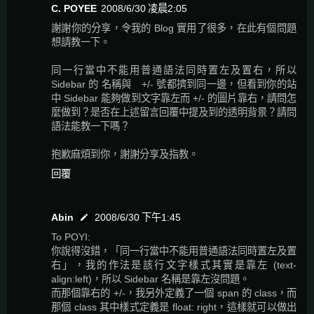
C. POYEE
2008/6/30 凌晨2:05
謝謝你的分享，令我的 Blog 實用了很多，在此有個問題
想請教一下。
同一行當中不能用普通語法同時置左及置右，所以
Sidebar 的 名稱與 +/- 號都擠到同一邊，但看到你的站
中 Sidebar 能夠做到文字靠左而 +/- 的圖片靠右，請問怎
麼做到？是否在上述留言回覆中提及到的透明背景？請問
語法能教一下嗎？
抱歉麻煩到你，謝謝分享及指教。
回覆
Abin
2008/6/30 下午1:45
To POYI:
你說得沒錯，「同一行當中不能用普通語法同時置左及置
右」，我的作法是該行文字樣式其實是靠左 (text-
align:left)，所以 Sidebar 名稱是靠左沒問題。
而那個靠右的 +/-，我另外定義了一個 span 的 class，而
那個 class 其中樣式定義是 float: right，這樣就可以做出