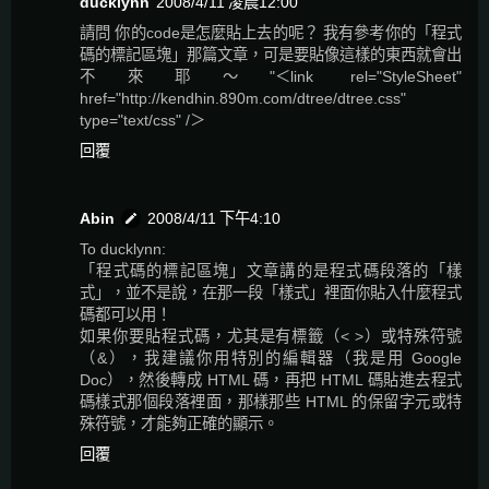
ducklynn
2008/4/11 凌晨12:00
請問 你的code是怎麼貼上去的呢？ 我有參考你的「程式
碼的標記區塊」那篇文章，可是要貼像這樣的東西就會出
不來耶～"＜link rel="StyleSheet"
href="http://kendhin.890m.com/dtree/dtree.css"
type="text/css" /＞
回覆
Abin
2008/4/11 下午4:10
To ducklynn:
「程式碼的標記區塊」文章講的是程式碼段落的「樣
式」，並不是說，在那一段「樣式」裡面你貼入什麼程式
碼都可以用！
如果你要貼程式碼，尤其是有標籤（< >）或特殊符號
（&），我建議你用特別的編輯器（我是用 Google
Doc），然後轉成 HTML 碼，再把 HTML 碼貼進去程式
碼樣式那個段落裡面，那樣那些 HTML 的保留字元或特
殊符號，才能夠正確的顯示。
回覆