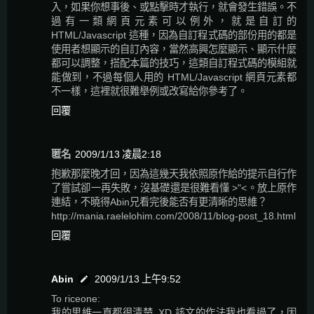
入，如果你想事後、或點擊時才執行，就會發生錯誤。不
過有一類網頁元素可以例外，就是自訂的
HTML/Javascript 這種，因為自訂程式碼的部份用的都是
使用者想顯示的自訂內容，當然高興怎麼顯示、顯示什麼
都可以調整，搭配本篇的技巧，這類自訂程式碼的模組就
能做到，不過每個人用的 HTML/Javascript 網頁元素都
不一樣，這裡就很難舉例或改寫給你參考了。
回覆
匿名
2009/1/13 凌晨2:18
抱歉那麼晚才回，因為這幾天我依照原作給的提示自行作
了嘗試卻一再失敗，沒基礎還是很難看懂 >"<。放上原作
連結，不曉得Abin兄看完後能否有更清晰的思維？
http://mania.raelelohim.com/2008/11/blog-post_18.html
回覆
Abin
2009/1/13 上午9:52
To riceone:
我的思維一直都很清楚..XD 該文的作法我也看過了，因