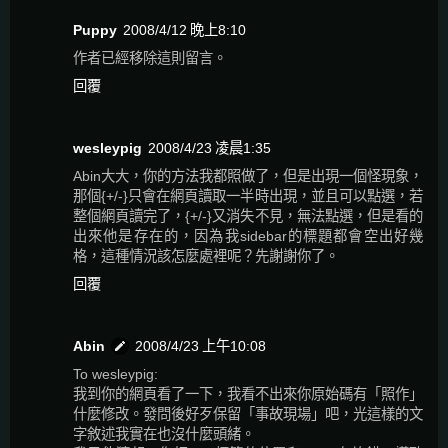
Puppy
2008/4/12 晚上8:10
作者已經移除這則留言。
回覆
wesleypig
2008/4/23 凌晨1:35
Abin大大，你的方法我都照做了，但是出現一個怪現象，
那個{+/-}只會在網頁讀取一半時出現，並且可以點選，若
整個網頁讀完了，{+/-}又消失不見，無法點選，但是看的
出來他是存在的，因為我sidebar的標題都會空出好幾
格，這種情況該怎麼處裡呢？先謝謝你了。
回覆
Abin
2008/4/23 上午10:08
To wesleypig:
我到你的網頁看了一下，我看不出來你原始碼有「照作」
什麼修改。發問後好歹保留「事故現場」吧，光這樣的文
字敘述我實在也沒什麼頭緒。