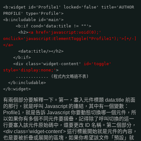
<b:widget id='Profile1' locked='false' title='AUTHOR
PROFILE' type='Profile'>
<b:includable id='main'>
<b:if cond='data:title != ""'>
<h2>
<a href='javascript:void(0);'
onclick='javascript:ElementToggle("Profile1");'>[+/-]
</a>
<data:title/></h2>
</b:if>
<div class='widget-content'
id='toggle'
style='display:none;'
>
............. (程式內文略過不表)
</b:includable>
</b:widget>
有兩個部分要解釋一下。第一，塞入元件標題 data:title 前面
的那行，就是呼叫 Javascript 的連結，其中有一個變數：
Profile1，就是告訴 Javascript 你要動態切換哪一個元件，所
以如果你有多個不同元件要摺疊，記得除了呼叫切換的這一
行要塞入該元件原始碼中，還要更改 ID 名稱。第二個部分，
<div class='widget-content'> 這行標籤開始就是元件的內容，
也是要被折疊或展開的區塊，如果你希望該文件「預設」就