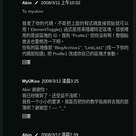
Abin
2008/3/11 上午10:02
To myukoo:
我查了你的代碼，不是把上面的程式碼直接剪貼就可以
用！ElementToggle() 函式是用來隱藏特定區塊，括號裡
用的是該區塊的 ID，我有 "Profile1" 但你沒有啊！整個貼
進去也要修改一下吧。
你有的區塊像是 "BlogArchive1", "LinkList1" (找一下你的
代碼就知道), 把 Profile1 改成你自己的區塊才會動。
回覆
MyUKoo
2008/3/12 凌晨3:25
Abin 谢谢你，
我已经做到了，还受益不浅呢！
我有一个小小的要求，我能否把你的教学指南转去我的部
落呢？谢谢您！---- ^_^
回覆
Abin
2008/3/12 清晨7:39