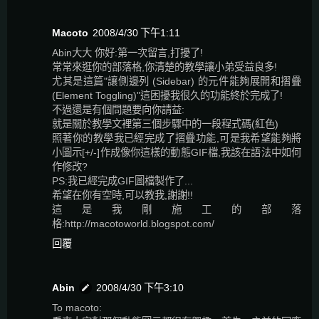
Macoto
2008/4/30 下午1:11
Abin大大 你好:第一次留言,打擾了!
常常來逛你的部落格,你清楚的教學讓小弟受益良多!
尤其是這篇"讓側邊列 (Sidebar) 的元件能夠展開和摺疊
(Element Toggling)"這困擾我很久的功能終於完成了!
不過還是有個問題要向你請益:
就是關於教學文裡第三個步驟中的一段程式碼(紅色)
照著你的教學我已經完成了摺疊功能,可是我希望能夠將
小圖示[+/-]作成像你這樣的動態GIF檔,我該在語法中如何
作修改?
PS:我已經完成GIF圖檔製作了...
希望在你有空時,可以教我,謝謝!!
這是我剛施工的部落
格:http://macotoworld.blogspot.com/
回覆
Abin
2008/4/30 下午3:10
To macoto: