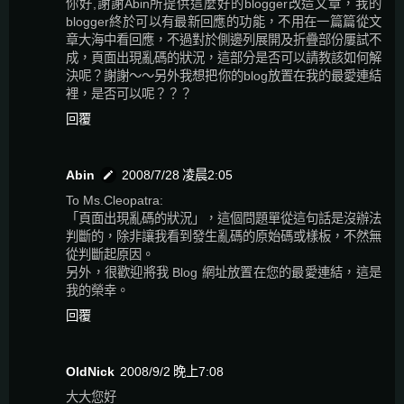
你好,謝謝Abin所提供這麼好的blogger改造文章，我的
blogger終於可以有最新回應的功能，不用在一篇篇從文
章大海中看回應，不過對於側邊列展開及折疊部份屢試不
成，頁面出現亂碼的狀況，這部分是否可以請教該如何解
決呢？謝謝～～另外我想把你的blog放置在我的最愛連結
裡，是否可以呢？？？
回覆
Abin
2008/7/28 凌晨2:05
To Ms.Cleopatra:
「頁面出現亂碼的狀況」，這個問題單從這句話是沒辦法
判斷的，除非讓我看到發生亂碼的原始碼或樣板，不然無
從判斷起原因。
另外，很歡迎將我 Blog 網址放置在您的最愛連結，這是
我的榮幸。
回覆
OldNick
2008/9/2 晚上7:08
大大您好