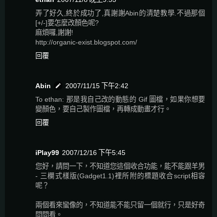
弄了好久,終於成功了,真謝謝Abin的清楚教學.不過那個
[+/-]要怎麼改顏色呢?
麻煩囉,謝謝!
http://organic-exist.blogspot.com/
回覆
Abin
2007/11/15 下午2:42
To ethan: 那是我自己改的動態的 Gif 圖檔，如果你想要
變顏色，要自己製作圖檔，再轉成動畫才行。
回覆
iPlay99
2007/12/16 下午5:45
您好，請問一下，不知道您這個收合功能，能不能跟羊男
- 三欄式樣版(Gadget1.1)裡所附的標題收合script相容
呢？
兩個看來蠻像的，不知道能不能只留一個就行，只是好奇
問問看。