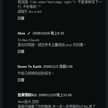
我試過 ＜div style="text-align: right;"＞ 不過會掉在下一
行..不好看呢 ^^
請幫忙 thx a lot!
回覆
Abin
2008/10/26 晚上8:33
To Aka Clauris:
靠右的問題，請您參考
上面
我給 poyi 的回覆。
回覆
Down To Earth
2008/11/2 清晨5:08
作者已經移除這則留言。
回覆
投資理財911
2008/11/29 晚上10:06
Abin版大,您好:
我很仔細看了您的解說,也一步一步把我的HTML改了