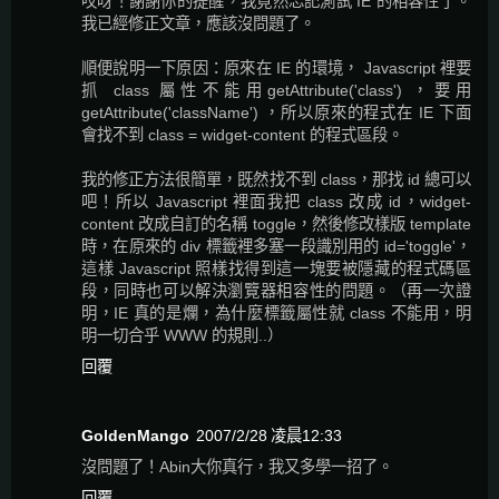
哎呀！謝謝你的提醒，我竟然忘記測試 IE 的相容性了。
我已經修正文章，應該沒問題了。
順便說明一下原因：原來在 IE 的環境， Javascript 裡要
抓 class 屬性不能用getAttribute('class') ，要用
getAttribute('className') ，所以原來的程式在 IE 下面
會找不到 class = widget-content 的程式區段。
我的修正方法很簡單，既然找不到 class，那找 id 總可以
吧！所以 Javascript 裡面我把 class 改成 id，widget-
content 改成自訂的名稱 toggle，然後修改樣版 template
時，在原來的 div 標籤裡多塞一段識別用的 id='toggle'，
這樣 Javascript 照樣找得到這一塊要被隱藏的程式碼區
段，同時也可以解決瀏覽器相容性的問題。（再一次證
明，IE 真的是爛，為什麼標籤屬性就 class 不能用，明
明一切合乎 WWW 的規則..）
回覆
GoldenMango
2007/2/28 凌晨12:33
沒問題了！Abin大你真行，我又多學一招了。
回覆