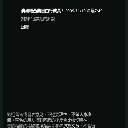
澳洲紐西蘭自由行成真 !
2009/11/19 清晨7:49
謝謝! 很詳細的解說
回覆
歡迎留言或發表意見，不過要
理性
、
不做人身攻
擊
。匿名的朋友得到回應的速度會比較慢喔～
發問相關的禮貌和規矩請先參考
這篇文章
，不當留