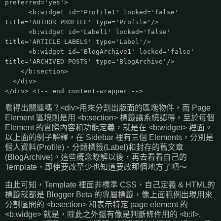
preferred='yes'>
<b:widget id='Profile1' locked='false'
title='AUTHOR PROFILE' type='Profile'/>
<b:widget id='Label1' locked='false'
title='ARTICLE LABELS' type='Label'/>
<b:widget id='BlogArchive1' locked='false'
title='ARCHIVED POSTS' type='BlogArchive'/>
</b:section>
</div>
</div> <!-- end content-wrapper -->
看得出關連嗎？<div>用來分割出版面的區塊物件，而 Page
Element 區塊則是用 <b:section> 標籤讓系統認得，至於每個
Element 的實際內容和功能定義，就是在 <b:widget> 裡面。
以上面的例子解釋，在 Sidebar 裡有三個 Elements，分別是
個人資料(Profile)、分類標籤(Label)和封存的舊文章
(BlogArchive)。這些概念瞭解以後，再去看看自己的
Template，即使要改至少也知道要改那個地方了吧～
由此可知，Template 裡面非標準 CSS、自己定義 & HTML的
標籤就都是 Blogger Beta 的專屬標籤，像上面範例出現用來
分割區間的 <b:section> 和表示特定 page element 的
<b:widge> 就是，除此之外還有像是判斷條件用的 <b:if>,