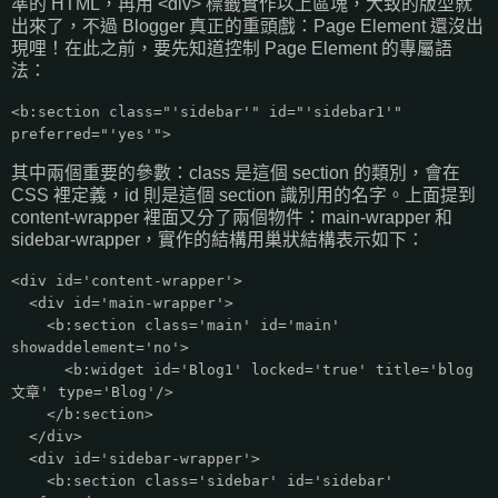
準的 HTML，再用 <div> 標籤實作以上區塊，大致的版型就
出來了，不過 Blogger 真正的重頭戲：Page Element 還沒出
現哩！在此之前，要先知道控制 Page Element 的專屬語
法：
<b:section class="'sidebar'" id="'sidebar1'"
preferred="'yes'">
其中兩個重要的參數：class 是這個 section 的類別，會在
CSS 裡定義，id 則是這個 section 識別用的名字。上面提到
content-wrapper 裡面又分了兩個物件：main-wrapper 和
sidebar-wrapper，實作的結構用巢狀結構表示如下：
<div id='content-wrapper'>
<div id='main-wrapper'>
<b:section class='main' id='main'
showaddelement='no'>
<b:widget id='Blog1' locked='true' title='blog
文章' type='Blog'/>
</b:section>
</div>
<div id='sidebar-wrapper'>
<b:section class='sidebar' id='sidebar'