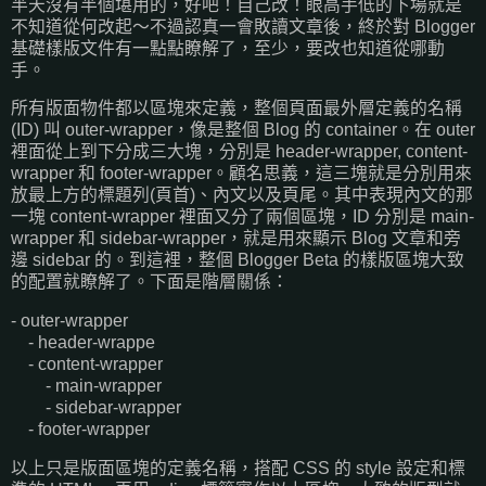
半天沒有半個堪用的，好吧！自己改！眼高手低的下場就是
不知道從何改起～不過認真一會敗讀文章後，終於對 Blogger
基礎樣版文件有一點點瞭解了，至少，要改也知道從哪動
手。
所有版面物件都以區塊來定義，整個頁面最外層定義的名稱
(ID) 叫 outer-wrapper，像是整個 Blog 的 container。在 outer
裡面從上到下分成三大塊，分別是 header-wrapper, content-
wrapper 和 footer-wrapper。顧名思義，這三塊就是分別用來
放最上方的標題列(頁首)、內文以及頁尾。其中表現內文的那
一塊 content-wrapper 裡面又分了兩個區塊，ID 分別是 main-
wrapper 和 sidebar-wrapper，就是用來顯示 Blog 文章和旁
邊 sidebar 的。到這裡，整個 Blogger Beta 的樣版區塊大致
的配置就瞭解了。下面是階層關係：
- outer-wrapper
- header-wrappe
- content-wrapper
- main-wrapper
- sidebar-wrapper
- footer-wrapper
以上只是版面區塊的定義名稱，搭配 CSS 的 style 設定和標