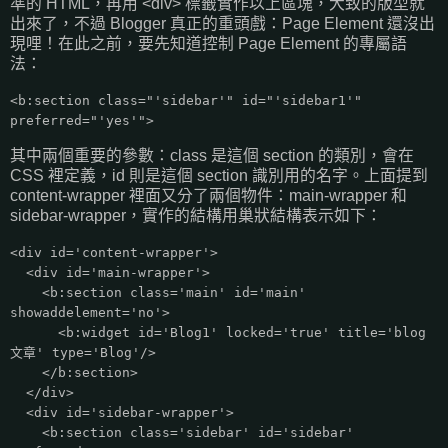
準的 HTML，再用 <div> 標籤實作以上區塊，大致的版型就
出來了，不過 Blogger 真正的重頭戲：Page Element 還沒出
現哩！在此之前，要先知道控制 Page Element 的專屬語
法：
<b:section class="'sidebar'" id="'sidebar1'"
preferred="'yes'">
其中兩個重要的參數：class 是這個 section 的類別，會在
CSS 裡定義，id 則是這個 section 識別用的名字。上面提到
content-wrapper 裡面又分了兩個物件：main-wrapper 和
sidebar-wrapper，實作的結構用巢狀結構表示如下：
<div id='content-wrapper'>
<div id='main-wrapper'>
<b:section class='main' id='main'
showaddelement='no'>
<b:widget id='Blog1' locked='true' title='blog
文章' type='Blog'/>
</b:section>
</div>
<div id='sidebar-wrapper'>
<b:section class='sidebar' id='sidebar'