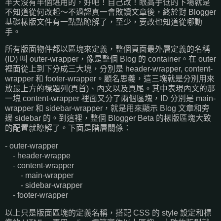
半天沒有半個堪用的，好吧！自己改！眼高手低的下場就是
不知道從何改起～不過認真一會敗讀文章後，終於對 Blogger
基礎樣版文件有一點點瞭解了，至少，要改也知道從哪動
手。
所有版面物件都以區塊來定義，整個頁面最外層定義的名稱
(ID) 叫 outer-wrapper，像是整個 Blog 的 container。在 outer
裡面從上到下分成三大塊，分別是 header-wrapper, content-
wrapper 和 footer-wrapper。顧名思義，這三塊就是分別用來
放最上方的標題列(頁首)、內文以及頁尾。其中表現內文的那
一塊 content-wrapper 裡面又分了兩個區塊，ID 分別是 main-
wrapper 和 sidebar-wrapper，就是用來顯示 Blog 文章和旁
邊 sidebar 的。到這裡，整個 Blogger Beta 的樣版區塊大致
的配置就瞭解了。下面是階層關係：
- outer-wrapper
- header-wrappe
- content-wrapper
- main-wrapper
- sidebar-wrapper
- footer-wrapper
以上只是版面區塊的定義名稱，搭配 CSS 的 style 設定和標