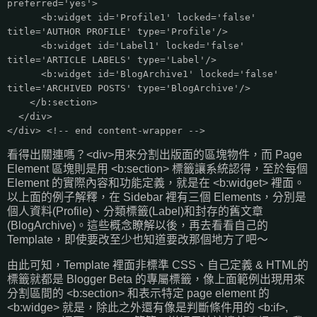
preferred='yes'>
<b:widget id='Profile1' locked='false'
title='AUTHOR PROFILE' type='Profile'/>
<b:widget id='Label1' locked='false'
title='ARTICLE LABELS' type='Label'/>
<b:widget id='BlogArchive1' locked='false'
title='ARCHIVED POSTS' type='BlogArchive'/>
</b:section>
</div>
</div> <!-- end content-wrapper -->
看得出關連嗎？<div>用來分割出版面的區塊物件，而 Page
Element 區塊則是用 <b:section> 標籤讓系統認得，至於每個
Element 的實際內容和功能定義，就是在 <b:widget> 裡面。
以上面的例子解釋，在 Sidebar 裡有三個 Elements，分別是
個人資料(Profile)、分類標籤(Label)和封存的舊文章
(BlogArchive)。這些概念瞭解以後，再去看看自己的
Template，即使要改至少也知道要改那個地方了吧～
由此可知，Template 裡面非標準 CSS、自己定義 & HTML的
標籤就都是 Blogger Beta 的專屬標籤，像上面範例出現用來
分割區間的 <b:section> 和表示特定 page element 的
<b:widge> 就是，除此之外還有像是判斷條件用的 <b:if>,