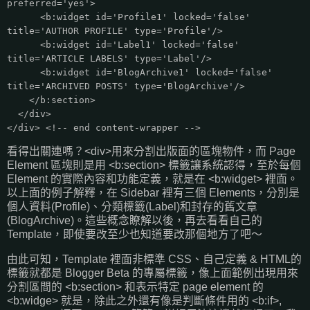
preferred='yes'>
<b:widget id='Profile1' locked='false'
title='AUTHOR PROFILE' type='Profile'/>
<b:widget id='Label1' locked='false'
title='ARTICLE LABELS' type='Label'/>
<b:widget id='BlogArchive1' locked='false'
title='ARCHIVED POSTS' type='BlogArchive'/>
</b:section>
</div>
</div> <!-- end content-wrapper -->
看得出關連嗎？<div>用來分割出版面的區塊物件，而 Page
Element 區塊則是用 <b:section> 標籤讓系統認得，至於每個
Element 的實際內容和功能定義，就是在 <b:widget> 裡面。
以上面的例子解釋，在 Sidebar 裡有三個 Elements，分別是
個人資料(Profile)、分類標籤(Label)和封存的舊文章
(BlogArchive)。這些概念瞭解以後，再去看看自己的
Template，即使要改至少也知道要改那個地方了吧～
由此可知，Template 裡面非標準 CSS、自己定義 & HTML的
標籤就都是 Blogger Beta 的專屬標籤，像上面範例出現用來
分割區間的 <b:section> 和表示特定 page element 的
<b:widge> 就是，除此之外還有像是判斷條件用的 <b:if>,