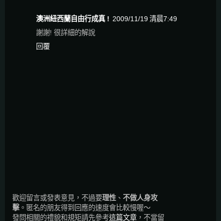
澳洲紐西蘭自由行成真 !
2009/11/19 清晨7:49
謝謝! 很詳細的解說
回覆
歡迎留言或發表意見，不過要
理性
、
不做人身攻
擊
。匿名的朋友得到回應的速度會比較慢喔～
發問相關的禮貌和規矩請先參考
這篇文章
，不當留