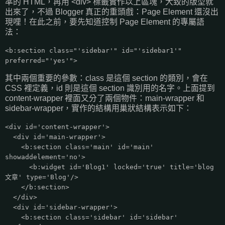
準的 HTML，再用 <div> 標籤實作以上區塊，大致的版型就
出來了，不過 Blogger 真正的重頭戲：Page Element 還沒出
現哩！在此之前，要先知道控制 Page Element 的專屬語
法：
<b:section class="'sidebar'" id="'sidebar1'"
preferred="'yes'">
其中兩個重要的參數：class 是這個 section 的類別，會在
CSS 裡定義，id 則是這個 section 識別用的名字。上面提到
content-wrapper 裡面又分了兩個物件：main-wrapper 和
sidebar-wrapper，實作的結構用巢狀結構表示如下：
<div id='content-wrapper'>
<div id='main-wrapper'>
<b:section class='main' id='main'
showaddelement='no'>
<b:widget id='Blog1' locked='true' title='blog
文章' type='Blog'/>
</b:section>
</div>
<div id='sidebar-wrapper'>
<b:section class='sidebar' id='sidebar'