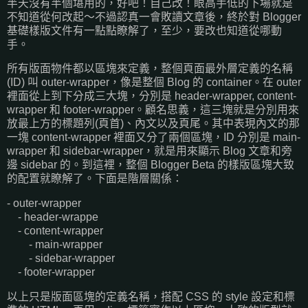
半天沒有半個堪用的，好吧！自己改！眼高手低的下場就是
不知道從何改起～不過認真一會敗讀文章後，終於對 Blogger
基礎樣版文件有一點點瞭解了，至少，要改也知道從哪動
手。
所有版面物件都以區塊來定義，整個頁面最外層定義的名稱
(ID) 叫 outer-wrapper，像是整個 Blog 的 container。在 outer
裡面從上到下分成三大塊，分別是 header-wrapper, content-
wrapper 和 footer-wrapper。顧名思義，這三塊就是分別用來
放最上方的標題列(頁首)、內文以及頁尾。其中表現內文的那
一塊 content-wrapper 裡面又分了兩個區塊，ID 分別是 main-
wrapper 和 sidebar-wrapper，就是用來顯示 Blog 文章和旁
邊 sidebar 的。到這裡，整個 Blogger Beta 的樣版區塊大致
的配置就瞭解了。下面是階層關係：
- outer-wrapper
- header-wrappe
- content-wrapper
- main-wrapper
- sidebar-wrapper
- footer-wrapper
以上只是版面區塊的定義名稱，搭配 CSS 的 style 設定和標