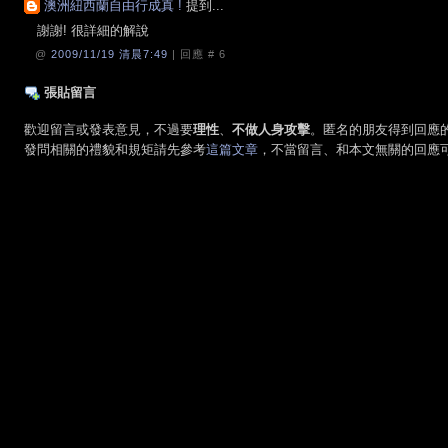
澳洲紐西蘭自由行成真 !
提到...
謝謝! 很詳細的解說
@
2009/11/19 清晨7:49
| 回應 #
6
張貼留言
歡迎留言或發表意見，不過要
理性
、
不做人身攻擊
。匿名的朋友得到回應
發問相關的禮貌和規矩請先參考
這篇文章
，不當留言、和本文無關的回應