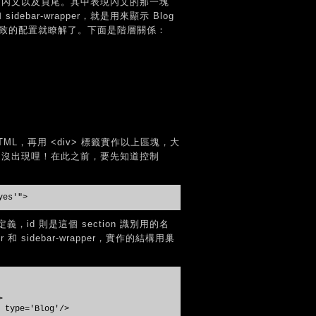
)、內文以及頁尾。其中表現內文的那一塊
 sidebar-wrapper，就是用來顯示 Blog
樣版區塊大致的配置就瞭解了。下面是階層關係：
TML，再用 <div> 標籤實作以上區塊，大
nt 還沒出現哩！在此之前，要先知道控制
yes'">
定義，id 則是這個 section 識別用的名
r 和 sidebar-wrapper，實作的結構用巢
>
type='Blog'/>