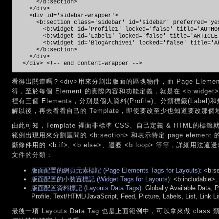
</b:section>
</div>
<div id='sidebar-wrapper'>
<b:section class='sidebar' id='sidebar' preferred='ye
<b:widget id='Profile1' locked='false' title='AUTHOR 
<b:widget id='Label1' locked='false' title='ARTICLE L
<b:widget id='BlogArchive1' locked='false' title='ARC
</b:section>
</div>
</div> <!-- end content-wrapper -->
看得出關連嗎？<div>用來分割出版面的區塊物件，而 Page Element
得，至於每個 Element 的實際內容和功能定義，就是在 <b:widget
裡有三個 Elements，分別是個人資料(Profile)、分類標籤(Label)
解以後，再去看看自己的 Template，即使要改至少也知道要改那個
由此可知，Template 裡面非標準 CSS、自己定義 & HTML的標籤就都
範例出現用來分割區間的 <b:section> 和表示特定 page element
斷條件用的 <b:if>, <b:else>、迴圈 <b:loop> 等等，詳細用
文件的分類：
版面配置的網頁元素標記 (Page Elements Tags for Layouts)
: <b:s
版面配置的小裝置標記 (Widget Tags for Layouts)
: <b:includable>,
版面配置資料標記 (Layouts Data Tags)
: Globally Available Data, 
Profile, Text/HTML/JavaScript, Feed, Picture, Labels, List, Link Li
最後一項 Layouts Data Tag 也是上面範例中，可以拿來做 clas