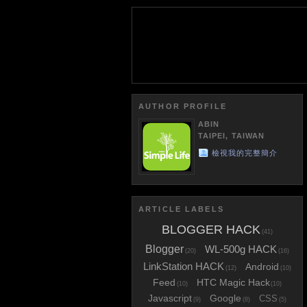
AUTHOR PROFILE
ABIN
TAIPEI, TAIWAN
檢視我的完整簡介
ARTICLE LABELS
BLOGGER HACK
(41)
Blogger
WL-500g HACK
(20)
(16)
LinkStation HACK
Android
(12)
(10)
Feed
HTC Magic Hack
(10)
(10)
Javascript
Google
CSS
(9)
(8)
(5)