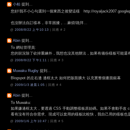
小柏
提到...
您好!我不小心勾選到一個東西之後變這樣 http://royaljack2007.googlepages
也沒辦法自訂樣本，非常困擾，…麻煩!跪拜…
@
2008/8/22 上午10:13
| 回應 #
2
Abin
提到...
To 網站管理員:
您的狀況除了砍掉重練外，我想也沒其他辦法，如果有備份樣板可能還
@
2008/8/22 下午1:11
| 回應 #
3
Muwaku Rugby
提到...
Blogspot 的左右邊 邊框太大 如何把版面擴大 以充實整個畫面銀幕
@
2009/1/3 凌晨1:05
| 回應 #
4
Abin
提到...
To Muwaku:
如果嫌邊框太大，要透過 CSS 手動調整樣板原始碼。如果不會動手改 code，建
看有沒有符合你需求、現成可以套用的樣板比較快，我自己用的樣板也
@
2009/1/6 上午10:47
| 回應 #
5