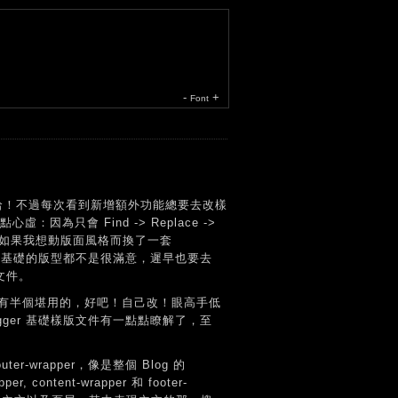
-
+
Font
～哈哈！不過每次看到新增額外功能總要去改樣
心虛：因為只會 Find -> Replace ->
概念，如果我想動版面風格而換了一套
預設基礎的版型都不是很滿意，遲早也要去
版文件。
天沒有半個堪用的，好吧！自己改！眼高手低
ger 基礎樣版文件有一點點瞭解了，至
-wrapper，像是整個 Blog 的
content-wrapper 和 footer-