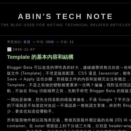
ABIN'S TECH NOTE
THE BLOG USED FOR NOTING TECHNICAL RELATED ARTICLES
導覽連結:
首頁
-> 年份:
2006
-> 月份:
11
2006-11-07
Template 的基本內容和結構
Blogger Beta 可以改造的彈性真的好大，越碰越覺得無法自拔
版文件 (Template)，不管是版面配置、CSS 還是 Javascript，都有點
Save -> Apply 這些步驟，對樣版文件的內容和架構完全沒有
Template，不是之前做的變動都要重來一次嗎？偏偏，我對這些
動，不如在 Blog 功能補齊之前，先動手研究 Blogger Beta 的樣
一開始是偷懶，想先去找喜歡的樣版來修改，不過 Google 了半
的下場就是不知道從何改起～不過認真一會敗讀文章後，終於對 Blog
少，要改也知道從哪動手。
所有版面物件都以區塊來定義，整個頁面最外層定義的名稱 (ID) 叫 outer
container。在 outer 裡面從上到下分成三大塊，分別是 header-wrapper, 