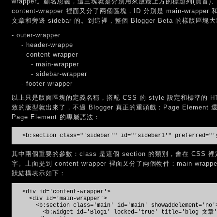
wrapper。顧名思義，這三塊就是分別用來放最上方的標題列(頁首
content-wrapper 裡面又分了兩個區塊，ID 分別是 main-wrapper 和
文章和旁邊 sidebar 的。到這裡，整個 Blogger Beta 的
- outer-wrapper
- header-wrappe
- content-wrapper
- main-wrapper
- sidebar-wrapper
- footer-wrapper
以上只是版面區塊的定義名稱，搭配 CSS 的 style 設定和標準的 H
致的版型就出來了，不過 Blogger 真正的重頭戲：Page Eleme
Page Element 的專屬語法：
<b:section class="'sidebar'" id="'sidebar1'" preferred="'
其中兩個重要的參數：class 是這個 section 的類別，會在 CSS 裡
字。上面提到 content-wrapper 裡面又分了兩個物件：main-wrappe
狀結構表示如下：
<div id='content-wrapper'>
<div id='main-wrapper'>
<b:section class='main' id='main' showaddelement='no'
<b:widget id='Blog1' locked='true' title='blog 文章' 