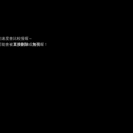
的速度會比較慢喔～
可能會被
直接刪除
或
無視
喔！