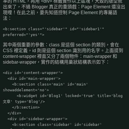
準的 HTML，再用 <div> 標籤實作以上區塊，大致的版型就
出來了，不過 Blogger 真正的重頭戲：Page Element 還沒出
現哩！在此之前，要先知道控制 Page Element 的專屬語
法：
<b:section class="'sidebar'" id="'sidebar1'"
preferred="'yes'">
其中兩個重要的參數：class 是這個 section 的類別，會在
CSS 裡定義，id 則是這個 section 識別用的名字。上面提到
content-wrapper 裡面又分了兩個物件：main-wrapper 和
sidebar-wrapper，實作的結構用巢狀結構表示如下：
<div id='content-wrapper'>
<div id='main-wrapper'>
<b:section class='main' id='main'
showaddelement='no'>
<b:widget id='Blog1' locked='true' title='blog
文章' type='Blog'/>
</b:section>
</div>
<div id='sidebar-wrapper'>
<b:section class='sidebar' id='sidebar'