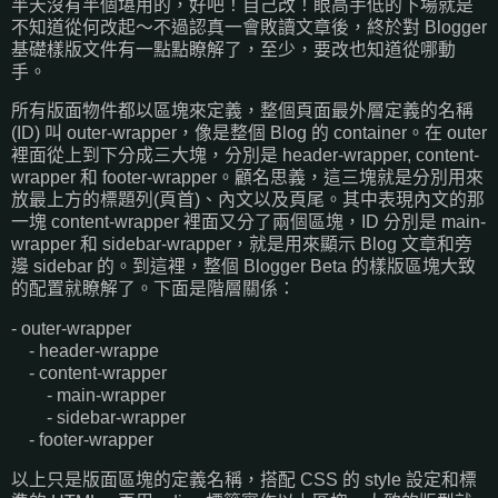
半天沒有半個堪用的，好吧！自己改！眼高手低的下場就是
不知道從何改起～不過認真一會敗讀文章後，終於對 Blogger
基礎樣版文件有一點點瞭解了，至少，要改也知道從哪動
手。
所有版面物件都以區塊來定義，整個頁面最外層定義的名稱
(ID) 叫 outer-wrapper，像是整個 Blog 的 container。在 outer
裡面從上到下分成三大塊，分別是 header-wrapper, content-
wrapper 和 footer-wrapper。顧名思義，這三塊就是分別用來
放最上方的標題列(頁首)、內文以及頁尾。其中表現內文的那
一塊 content-wrapper 裡面又分了兩個區塊，ID 分別是 main-
wrapper 和 sidebar-wrapper，就是用來顯示 Blog 文章和旁
邊 sidebar 的。到這裡，整個 Blogger Beta 的樣版區塊大致
的配置就瞭解了。下面是階層關係：
- outer-wrapper
- header-wrappe
- content-wrapper
- main-wrapper
- sidebar-wrapper
- footer-wrapper
以上只是版面區塊的定義名稱，搭配 CSS 的 style 設定和標