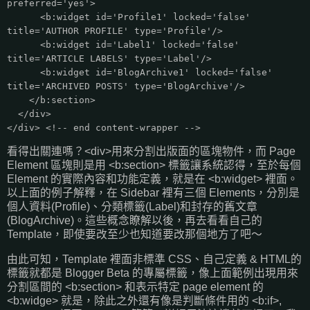
preferred='yes'>
<b:widget id='Profile1' locked='false'
title='AUTHOR PROFILE' type='Profile'/>
<b:widget id='Label1' locked='false'
title='ARTICLE LABELS' type='Label'/>
<b:widget id='BlogArchive1' locked='false'
title='ARCHIVED POSTS' type='BlogArchive'/>
</b:section>
</div>
</div> <!-- end content-wrapper -->
看得出關連嗎？<div>用來分割出版面的區塊物件，而 Page
Element 區塊則是用 <b:section> 標籤讓系統認得，至於每個
Element 的實際內容和功能定義，就是在 <b:widget> 裡面。
以上面的例子解釋，在 Sidebar 裡有三個 Elements，分別是
個人資料(Profile)、分類標籤(Label)和封存的舊文章
(BlogArchive)。這些概念瞭解以後，再去看看自己的
Template，即使要改至少也知道要改那個地方了吧～
由此可知，Template 裡面非標準 CSS、自己定義 & HTML的
標籤就都是 Blogger Beta 的專屬標籤，像上面範例出現用來
分割區間的 <b:section> 和表示特定 page element 的
<b:widge> 就是，除此之外還有像是判斷條件用的 <b:if>,