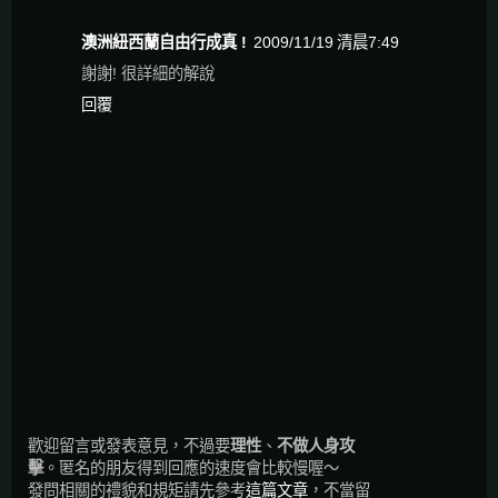
澳洲紐西蘭自由行成真 !
2009/11/19 清晨7:49
謝謝! 很詳細的解說
回覆
歡迎留言或發表意見，不過要
理性
、
不做人身攻
擊
。匿名的朋友得到回應的速度會比較慢喔～
發問相關的禮貌和規矩請先參考
這篇文章
，不當留