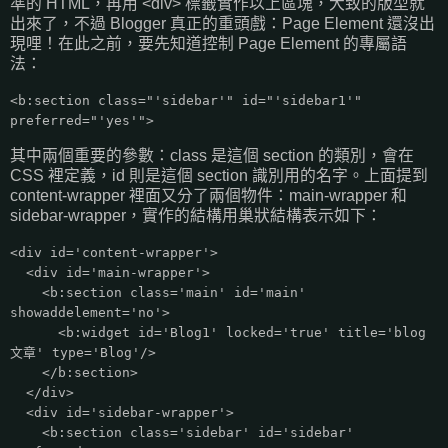
準的 HTML，再用 <div> 標籤實作以上區塊，大致的版型就
出來了，不過 Blogger 真正的重頭戲：Page Element 還沒出
現哩！在此之前，要先知道控制 Page Element 的專屬語
法：
<b:section class="'sidebar'" id="'sidebar1'"
preferred="'yes'">
其中兩個重要的參數：class 是這個 section 的類別，會在
CSS 裡定義，id 則是這個 section 識別用的名字。上面提到
content-wrapper 裡面又分了兩個物件：main-wrapper 和
sidebar-wrapper，實作的結構用巢狀結構表示如下：
<div id='content-wrapper'>
<div id='main-wrapper'>
<b:section class='main' id='main'
showaddelement='no'>
<b:widget id='Blog1' locked='true' title='blog
文章' type='Blog'/>
</b:section>
</div>
<div id='sidebar-wrapper'>
<b:section class='sidebar' id='sidebar'