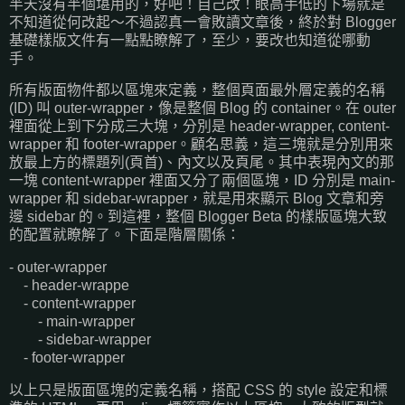
半天沒有半個堪用的，好吧！自己改！眼高手低的下場就是
不知道從何改起～不過認真一會敗讀文章後，終於對 Blogger
基礎樣版文件有一點點瞭解了，至少，要改也知道從哪動
手。
所有版面物件都以區塊來定義，整個頁面最外層定義的名稱
(ID) 叫 outer-wrapper，像是整個 Blog 的 container。在 outer
裡面從上到下分成三大塊，分別是 header-wrapper, content-
wrapper 和 footer-wrapper。顧名思義，這三塊就是分別用來
放最上方的標題列(頁首)、內文以及頁尾。其中表現內文的那
一塊 content-wrapper 裡面又分了兩個區塊，ID 分別是 main-
wrapper 和 sidebar-wrapper，就是用來顯示 Blog 文章和旁
邊 sidebar 的。到這裡，整個 Blogger Beta 的樣版區塊大致
的配置就瞭解了。下面是階層關係：
- outer-wrapper
- header-wrappe
- content-wrapper
- main-wrapper
- sidebar-wrapper
- footer-wrapper
以上只是版面區塊的定義名稱，搭配 CSS 的 style 設定和標