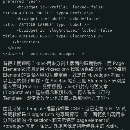
preferred='yes'>
<b:widget id='Profile1' locked='false'
title='AUTHOR PROFILE' type='Profile'/>
<b:widget id='Label1' locked='false'
title='ARTICLE LABELS' type='Label'/>
<b:widget id='BlogArchive1' locked='false'
title='ARCHIVED POSTS' type='BlogArchive'/>
</b:section>
</div>
</div> <!-- end content-wrapper -->
看得出關連嗎？<div>用來分割出版面的區塊物件，而 Page
Element 區塊則是用 <b:section> 標籤讓系統認得，至於每個
Element 的實際內容和功能定義，就是在 <b:widget> 裡面。
以上面的例子解釋，在 Sidebar 裡有三個 Elements，分別是
個人資料(Profile)、分類標籤(Label)和封存的舊文章
(BlogArchive)。這些概念瞭解以後，再去看看自己的
Template，即使要改至少也知道要改那個地方了吧～
由此可知，Template 裡面非標準 CSS、自己定義 & HTML的
標籤就都是 Blogger Beta 的專屬標籤，像上面範例出現用來
分割區間的 <b:section> 和表示特定 page element 的
<b:widge> 就是，除此之外還有像是判斷條件用的 <b:if>,