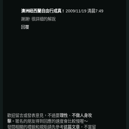
澳洲紐西蘭自由行成真 !
2009/11/19 清晨7:49
謝謝! 很詳細的解說
回覆
歡迎留言或發表意見，不過要
理性
、
不做人身攻
擊
。匿名的朋友得到回應的速度會比較慢喔～
發問相關的禮貌和規矩請先參考
這篇文章
，不當留