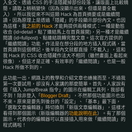
入全文、透過 CSS 的手法隱藏掉部份段落，讓版面上比較精
簡，讀取上稍稍變快（因為沒顯示出來，但還是要全載
入），所以我從來不叫這類 Hack 為首頁摘要或是繼續閱
讀，因為原理上是透過「隱藏」的手段顯示部份內文。也因
為這樣，我
之前的 Hack
才能夠提供兩種模式：一種是動態
收合 (id=detail，點了連結馬上在首頁展開)，另一種才是繼續
閱讀 (id=fullpost)、點連結跳轉完整文章。這次官方提供的
「繼續閱讀」功能，作法是在想分段的地方插入程式碼，當
首頁讀到這個標記，後半段內文就都直接「不載入」，這和
我 Hack 的 CSS 收合隱藏作法大不相同（雖然畫面上看起來
很像），但這才是正確、有效率的「繼續閱讀」，也是一般
Hack 所做不到的。
此功能一出，網路上的教學和介紹文章也蜂擁而至，不過我
第一次要試用，卻沒有人家講的那麼簡單。首先，人家說有
個「插入 Jump/Break 指令」的圖示在編輯工具列，我卻看
不到！除非登入「
Blogger Draft
」，不然那個功能圖示也出
不來。原來是要先到後台的「設定」、「基本」最下面，
「選取文章編輯器」時切換到「新版文章編輯器」，這樣才
看得到那個圖示（新版編輯器的
功能說明在此
）。有了那個
圖示，代表你的編輯器可以直接插入用來做「繼續閱讀」的
程式碼啦！