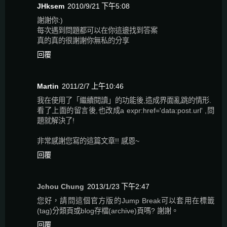
JHksem
2010/9/21 下午5:08
謝謝你:)
每次遇到問題都可以在你這邊找到答案
真的真的很謝謝你無私的分享
回覆
Martin
2011/2/7 上午10:46
我在使用了「繼續閱讀」的功能後,造成界面亂跳的情形.
看了上面的留言後,也改成a expr:href='data:post.url' ,問
題就解決了!
非常感謝您寫的這篇文章!! 感恩~
回覆
Jchou Chung
2013/1/23 下午2:47
您好，請問這個官方版的Jump Break可以套用在標籤
(tag)分類頁或blog存檔(archive)頁嗎? 謝謝。
回覆