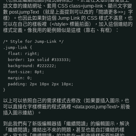
該文章的連結網址、套用 CSS class=jump-link、顯示文字變
數 post.jumpText （就是上面提到可以改的「閱讀更多>>」字
樣）。也因此如果對這個 Jump Link 的 CSS 樣式不滿意，也
可以在自己的樣板裡（</style> 標籤前面），加入這個連結的
樣式定義，像我用的範例類似是這樣（靠右、有框）：
/* Style for Jump-Link */
.jump-link {
float: right;
border: 1px solid #333333;
background: #222222;
font-size: 8pt;
margin: 0;
padding: 2px 10px 2px 10px;
}
以上可以依照自己的需求樣式去修改（如果要插入圖示，也
可以直接在字樣標籤的程式碼裡 <data:post.jumpText/> 前後
插入圖示連結）。
到此我們有了新版編輯器插「繼續閱讀」的編輯圖示，解決
「繼續閱讀」連結出不來的問題，甚至也能自訂連結的樣
式，官方版「繼續閱讀」的功能在一般改過樣板原始碼的