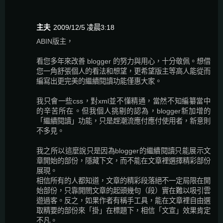
主夫
2009/12/5 凌晨3:18
ABIN版主，
看您多年來改善 blogger 的努力與用心，十分敬佩。想借
您一角舒張個人的看法和想望，更希望版主等高人能從而
編寫出更完美的繼續閱讀功能僅惠大家。
我只會一些css，對xml並不懂精通，當然不知編纂當中
的辛苦所在。但我個人挑剔的認為，blogger新加增的
「繼續閱讀」功能，只是趕潮流應付應付使用者，新意則
不多見。
我之所以這麼說只是因為blogger的繼續閱讀只能展示文
章開始的部份，隱藏下文，而不能在文章裡選擇精彩部份
展現。
相信所有的人都知道，文章的精彩段落絕不一定局限在開
始部份，只靠開閤文章的起頭幾句（段）實在難以吸引雲
遊過客。反之，如果作者有稱手工具，能在文章裡自由選
取精要的部份來「掛」在標題下，相信「文宣」效果肯定
不凡。