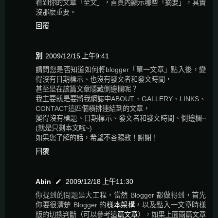
看到你的文章「全文」，首頁內顯示哪些「摘要」，其實
沒那麼重要。
回覆
別
2009/12/15 上午9:41
請問您是否知道如何將blogger「單一文章」點入後，變
得沒有日期標示、也沒有發文者和發文時間，
甚至是在該篇文章隱藏側邊欄呢？
我主要就是要將我網誌中ABOUT、GALLERY、LINKS、
CONTACT這四個橫排連結到的文章，
變得沒有標題、日期標示、發文者和發文時間、側邊欄~
(就是只剩本文啦~)
如果您了解的話，希望不吝賜教！謝謝！
回覆
Abin
2009/12/18 上午11:30
你提到的問題是大工程，當然 Blogger 都做得到，首先
你要很清楚 Blogger 的
樣本架構
，以及點入一文章時樣
版的切換判斷（可以參考
這篇文章
），如果上面兩篇文章