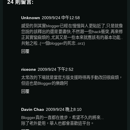
24 則留言:
Unknown
2009/9/24 中午12:58
感受的到其實blogger已經在慢慢與人更貼近了,只是就像
您說的該釋出的還是要盡快,不然跟一些hack衝突,再來修
正其實蠻麻煩的,尤其又是一些本來就應該有的基本功能..
共勉之啦..(一個blogger的死忠..orz)
回覆
riceone
2009/9/24 下午2:52
太常改的下場就是當官方版支援時得再手動改回很麻煩，
但這也是Blogger的樂趣阿
回覆
Davin Chao
2009/9/24 晚上8:10
Blogger真的一直都在進步，希望不久的將來...
除了老外愛用，華人也都會喜歡這平台。