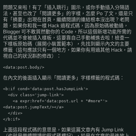
問題又來啦！有了「插入跳行」圖示，或你手動插入分隔語
法，甚至也改了「閱讀更多」的字樣，怎麼 Po 了文，還是只
有「摘要」出現在首頁，繼續閱讀的連結根本沒出現？老問
題，如果你和我一樣 Hack 過程式碼，因為原始碼被動過，
Blogger 可不敢貿然動你的 Code，所以這個新增功能所需的
代碼並不會被插入樣板，這要靠自己手動補進去啦！檢查一
下樣板原始碼（展開小裝置範本），先找到顯示內文的主要
標籤（這句應該只有一個地方，如果你有用過其他 Hack，請
視自己的狀況斟酌修改）：
<data:post.body/>
在內文的後面插入顯示「閱讀更多」字樣標籤的程式碼：
<b:if cond='data:post.hasJumpLink'>
<div class='jump-link'>
<a expr:href='data:post.url + "#more"'>
<data:post.jumpText/></a>
</div>
</b:if>
上面這段程式碼的意思是，如果這篇文章內有 Jump Link
（也就是繼續閱讀的程式碼標記），於是在文章的最後放上