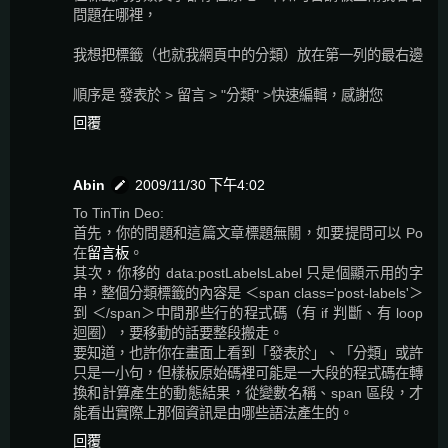
問題在哪裡，
我想把標籤（也就我網頁中的分類）放在第一列的最右邊
順序是 發表於 > 留言 > "分類" >快速編輯，感謝您
回覆
Abin
2009/11/30 下午4:02
To TinTin Deo:
首先，你的問題和這篇文章標題無關，如要提問可以 Po
在
留言板
。
其次，你移的 data:postLabelsLabel 只是個顯示用的字
串，整個分類標籤的內容是 ＜span class='post-labels'＞
到 ＜/span＞中間那些行的程式碼（有 if 判斷、有 loop
迴圈），要移動的話要整段搬走。
要知道，也許你在畫面上看到「發表於」、「分類」或許
只是一小句，但樣板原始碼裡可能是一大段的程式碼在轉
換和計算產生的動態結果，從變數名稱、span 區段，才
能看出實際上那個資訊是由哪些語法產生的。
回覆