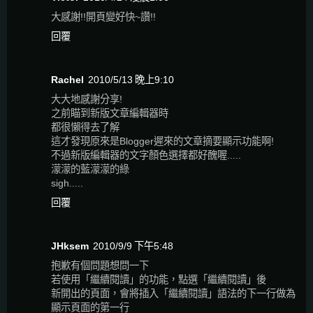
大感謝!!開頁變好快~讚!!
回覆
Rachel
2010/5/13 晚上9:10
大大地感謝分享!
之前瞄到新版文章編輯器時
都很懶得去了解
這才發現原來是Blogger遲來的文章摘要顯示功能啊!
不過新版編輯器的文字顏色選擇都好醜喔.....
濛濛的藍濛濛的綠
sigh.....
回覆
JHksem
2010/9/9 下午5:48
抱歉有個問題想問一下
若使用「繼續閱讀」的功能，點選「繼續閱讀」後
新開出的頁面，會將插入「繼續閱讀」語法的下一行做為
顯示頁面的第一行