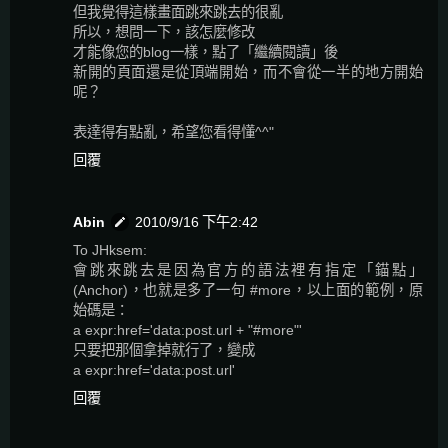
但我覺得這樣畫面跳來跳去的很亂
所以，想問一下，該怎麼修改
才能像您的blog一樣，點了「繼續閱讀」後
新開的頁面還是從頂端開始，而不會從一半的地方開始
呢？
表達得有點亂，希望您看得懂^^"
回覆
Abin
2010/9/16 下午2:42
To JHksem:
會跳來跳去是因為官方的語法裡有指定「錨點」
(Anchor)，也就是多了一句 #more，以上面的範例，原
始碼是：
a expr:href='data:post.url + "#more"'
只要把那個拿掉就行了，變成
a expr:href='data:post.url'
回覆