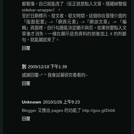
都看懂，自己就能改了（反正就是點入文章，隱藏掉整個
sidebar-wrapper）。
至於日期標示、發文者、發文時間，這個你在管理介面的
「版面配置」->「網頁元素」->「網誌文章」-> 「編
輯」頁面裡，自行勾選能決定顯示與否。如果你要點入文
章後才消失，一樣在顯示這些資料的前後加上 if 的判斷
句，就能藏起來了。
回覆
別
2009/12/18 下午1:39
感謝回覆~^ ^ 我會試著研究看看的~
回覆
Unknown
2010/1/26 上午9:23
Blogger 又推出 pages 的功能了 http://goo.gl/Drb6
回覆