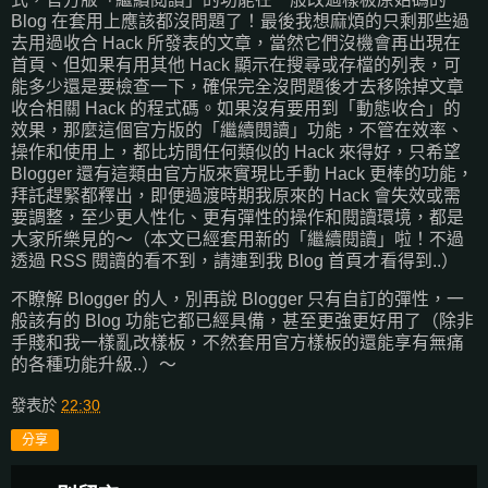
Blog 在套用上應該都沒問題了！最後我想麻煩的只剩那些過
去用過收合 Hack 所發表的文章，當然它們沒機會再出現在
首頁、但如果有用其他 Hack 顯示在搜尋或存檔的列表，可
能多少還是要檢查一下，確保完全沒問題後才去移除掉文章
收合相關 Hack 的程式碼。如果沒有要用到「動態收合」的
效果，那麼這個官方版的「繼續閱讀」功能，不管在效率、
操作和使用上，都比坊間任何類似的 Hack 來得好，只希望
Blogger 還有這類由官方版來實現比手動 Hack 更棒的功能，
拜託趕緊都釋出，即便過渡時期我原來的 Hack 會失效或需
要調整，至少更人性化、更有彈性的操作和閱讀環境，都是
大家所樂見的～（本文已經套用新的「繼續閱讀」啦！不過
透過 RSS 閱讀的看不到，請連到我 Blog 首頁才看得到..）
不瞭解 Blogger 的人，別再說 Blogger 只有自訂的彈性，一
般該有的 Blog 功能它都已經具備，甚至更強更好用了（除非
手賤和我一樣亂改樣板，不然套用官方樣板的還能享有無痛
的各種功能升級..）～
發表於
22:30
分享