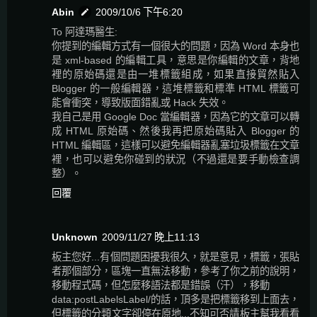
Abin
2009/10/6 下午6:20
To 阿達瑪醫生:
你提到的編輯方式有一個很大的問題，因為 Word 本身也
是 xml-based 的編輯工具，意思是你編輯的文章，背地
裡的原始碼還是由一堆標籤組成，如果直接貿然貼入
Blogger 的一般編輯器，這堆標籤和標準 HTML 標籤可
能會衝突，導致版面錯亂或 Hack 失效。
我自己是用 Google Doc 當編輯器，因為它的文章可以轉
成 HTML 原始碼、然後我再把原始碼貼入 Blogger 的
HTML 編輯區，這樣可以避免編輯器亂塞垃圾標籤在文章
裡，也可以避免你碰到的狀況（不過還是要手動檢查調
整）。
回覆
Unknown
2009/11/27 晚上11:13
板主您好...有個問題困擾我很久，就是意見，標籤，張貼
者那個部分，區塊一直無法移動，參考了你之前的說明，
移動程式碼，但怎麼移語法都是錯誤（汗），移動
data:postLabelsLabel/的話，頂多是把標籤移到上面去，
但標籤的分類文字卻停在原地...不知可否請板主幫我看看