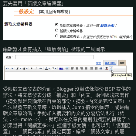
要先套用「新版文章編輯器」
編輯器才會有插入「繼續閱讀」標籤的工具圖示
受限於文章發表的介面，Blogger 沒辦法像部份 BSP 提供的
辦法，將文章發表分成「摘要」和「內文」兩個區塊來寫作
（摘要就是只顯示在首頁的部份，摘要+內文是完整文章），
作法是發表新文章時，透過插入 Jump 指令的圖示，或是編
輯文章原始碼，手動加入摘要和內文的分隔語法也行（語
法：<!-- more -->），就可以在文章內識別出摘要的段落了。
如果覺得「閱讀更多>>」這個字樣太醜，也可以到「版面配
置」、「網頁元素」的設定頁面，編輯「網誌文章」的屬