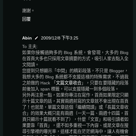
謝謝。
回覆
Abin
2009/12/8 下午3:25
To 主夫:
如果你接觸過夠多的 Blog 系統，會發現，大多的 Blog
在首頁大多也只採用文章摘要的方式，吸引人家去點入全
文閱讀。
您提到只想顯示「中間」的精彩段落，不只是 Blogger，
我想大多的 Blog 系統都不支援這樣的特殊需求，不過我
之前做的 Hack 「
文篇文章收合
」，只要在要隱藏的段落
前後加入 span 標籤，可以支援隱藏一到多個段落。
另外再注意一點，如果你專注在寫作，首頁如果限定只顯
示十篇文章的話，其實兩週前寫的文章就不會出現在首頁
了！也就是，單篇文章這個「繼續閱讀」或「長篇文章收
合」的效果大概只能有兩週（一天一篇、兩週十四篇，首
頁只顯示十篇就看不到了），什麼「文宣」和吸引讀者如
果要靠「首頁」，還不如多重視一下內容、或是文章在搜
尋引擎裡的曝光率，這樣才能在茫茫網海中，讓人有機會