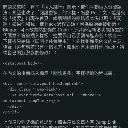
問題又來啦！有了「插入跳行」圖示，或你手動插入分隔語
法，甚至也改了「閱讀更多」的字樣，怎麼 Po 了文，還是只
有「摘要」出現在首頁，繼續閱讀的連結根本沒出現？老問
題，如果你和我一樣 Hack 過程式碼，因為原始碼被動過，
Blogger 可不敢貿然動你的 Code，所以這個新增功能所需的
代碼並不會被插入樣板，這要靠自己手動補進去啦！檢查一
下樣板原始碼（展開小裝置範本），先找到顯示內文的主要
標籤（這句應該只有一個地方，如果你有用過其他 Hack，請
視自己的狀況斟酌修改）：
<data:post.body/>
在內文的後面插入顯示「閱讀更多」字樣標籤的程式碼：
<b:if cond='data:post.hasJumpLink'>
<div class='jump-link'>
<a expr:href='data:post.url + "#more"'>
<data:post.jumpText/></a>
</div>
</b:if>
上面這段程式碼的意思是，如果這篇文章內有 Jump Link
（也就是繼續閱讀的程式碼標記），於是在文章的最後放上