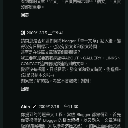
看到你的文章「全文」，首頁內顯示哪些「摘要」，其實
沒那麼重要。
回覆
別
2009/12/15 上午9:41
請問您是否知道如何將blogger「單一文章」點入後，變
得沒有日期標示、也沒有發文者和發文時間，
甚至是在該篇文章隱藏側邊欄呢？
我主要就是要將我網誌中ABOUT、GALLERY、LINKS、
CONTACT這四個橫排連結到的文章，
變得沒有標題、日期標示、發文者和發文時間、側邊欄~
(就是只剩本文啦~)
如果您了解的話，希望不吝賜教！謝謝！
回覆
Abin
2009/12/18 上午11:30
你提到的問題是大工程，當然 Blogger 都做得到，首先
你要很清楚 Blogger 的
樣本架構
，以及點入一文章時樣
版的切換判斷（可以參考
這篇文章
），如果上面兩篇文章