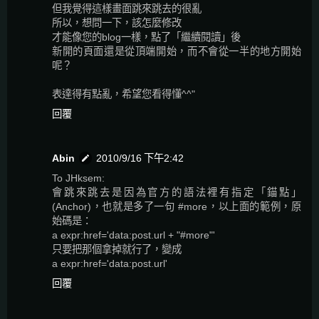
但我覺得這樣畫面跳來跳去的很亂
所以，想問一下，該怎麼修改
才能像您的blog一樣，點了「繼續閱讀」後
新開的頁面還是從頂端開始，而不會從一半的地方開始
呢？
表達得有點亂，希望您看得懂^^"
回覆
Abin
2010/9/16 下午2:42
To JHksem:
會跳來跳去是因為官方的語法裡有指定「錨點」
(Anchor)，也就是多了一句 #more，以上面的範例，原
始碼是：
a expr:href='data:post.url + "#more"'
只要把那個拿掉就行了，變成
a expr:href='data:post.url'
回覆