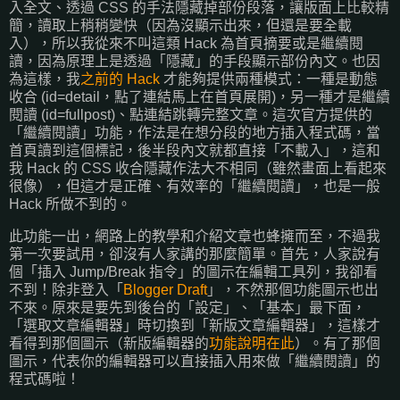
入全文、透過 CSS 的手法隱藏掉部份段落，讓版面上比較精
簡，讀取上稍稍變快（因為沒顯示出來，但還是要全載
入），所以我從來不叫這類 Hack 為首頁摘要或是繼續閱
讀，因為原理上是透過「隱藏」的手段顯示部份內文。也因
為這樣，我
之前的 Hack
才能夠提供兩種模式：一種是動態
收合 (id=detail，點了連結馬上在首頁展開)，另一種才是繼續
閱讀 (id=fullpost)、點連結跳轉完整文章。這次官方提供的
「繼續閱讀」功能，作法是在想分段的地方插入程式碼，當
首頁讀到這個標記，後半段內文就都直接「不載入」，這和
我 Hack 的 CSS 收合隱藏作法大不相同（雖然畫面上看起來
很像），但這才是正確、有效率的「繼續閱讀」，也是一般
Hack 所做不到的。
此功能一出，網路上的教學和介紹文章也蜂擁而至，不過我
第一次要試用，卻沒有人家講的那麼簡單。首先，人家說有
個「插入 Jump/Break 指令」的圖示在編輯工具列，我卻看
不到！除非登入「
Blogger Draft
」，不然那個功能圖示也出
不來。原來是要先到後台的「設定」、「基本」最下面，
「選取文章編輯器」時切換到「新版文章編輯器」，這樣才
看得到那個圖示（新版編輯器的
功能說明在此
）。有了那個
圖示，代表你的編輯器可以直接插入用來做「繼續閱讀」的
程式碼啦！