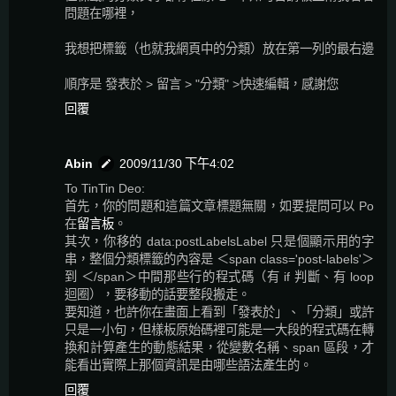
問題在哪裡，
我想把標籤（也就我網頁中的分類）放在第一列的最右邊
順序是 發表於 > 留言 > "分類" >快速編輯，感謝您
回覆
Abin
2009/11/30 下午4:02
To TinTin Deo:
首先，你的問題和這篇文章標題無關，如要提問可以 Po
在
留言板
。
其次，你移的 data:postLabelsLabel 只是個顯示用的字
串，整個分類標籤的內容是 ＜span class='post-labels'＞
到 ＜/span＞中間那些行的程式碼（有 if 判斷、有 loop
迴圈），要移動的話要整段搬走。
要知道，也許你在畫面上看到「發表於」、「分類」或許
只是一小句，但樣板原始碼裡可能是一大段的程式碼在轉
換和計算產生的動態結果，從變數名稱、span 區段，才
能看出實際上那個資訊是由哪些語法產生的。
回覆