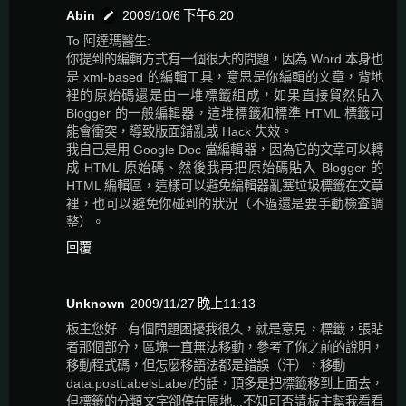
Abin
2009/10/6 下午6:20
To 阿達瑪醫生:
你提到的編輯方式有一個很大的問題，因為 Word 本身也
是 xml-based 的編輯工具，意思是你編輯的文章，背地
裡的原始碼還是由一堆標籤組成，如果直接貿然貼入
Blogger 的一般編輯器，這堆標籤和標準 HTML 標籤可
能會衝突，導致版面錯亂或 Hack 失效。
我自己是用 Google Doc 當編輯器，因為它的文章可以轉
成 HTML 原始碼、然後我再把原始碼貼入 Blogger 的
HTML 編輯區，這樣可以避免編輯器亂塞垃圾標籤在文章
裡，也可以避免你碰到的狀況（不過還是要手動檢查調
整）。
回覆
Unknown
2009/11/27 晚上11:13
板主您好...有個問題困擾我很久，就是意見，標籤，張貼
者那個部分，區塊一直無法移動，參考了你之前的說明，
移動程式碼，但怎麼移語法都是錯誤（汗），移動
data:postLabelsLabel/的話，頂多是把標籤移到上面去，
但標籤的分類文字卻停在原地...不知可否請板主幫我看看