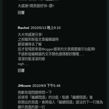
大感謝!!開頁變好快~讚!!
回覆
Rachel
2010/5/13 晚上9:10
大大地感謝分享!
之前瞄到新版文章編輯器時
都很懶得去了解
這才發現原來是Blogger遲來的文章摘要顯示功能啊!
不過新版編輯器的文字顏色選擇都好醜喔.....
濛濛的藍濛濛的綠
sigh.....
回覆
JHksem
2010/9/9 下午5:48
抱歉有個問題想問一下
若使用「繼續閱讀」的功能，點選「繼續閱讀」後
新開出的頁面，會將插入「繼續閱讀」語法的下一行做為
顯示頁面的第一行