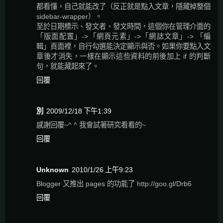
都看懂，自己就能改了（反正就是點入文章，隱藏掉整個
sidebar-wrapper）。
至於日期標示、發文者、發文時間，這個你在管理介面的
「版面配置」->「網頁元素」->「網誌文章」-> 「編
輯」頁面裡，自行勾選能決定顯示與否。如果你要點入文
章後才消失，一樣在顯示這些資料的前後加上 if 的判斷
句，就能藏起來了。
回覆
別
2009/12/18 下午1:39
感謝回覆~^ ^ 我會試著研究看看的~
回覆
Unknown
2010/1/26 上午9:23
Blogger 又推出 pages 的功能了 http://goo.gl/Drb6
回覆