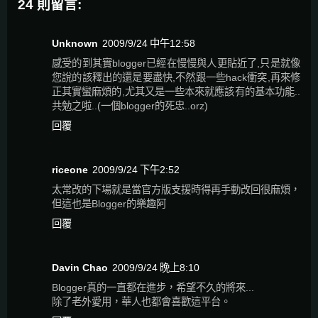
24 則留言:
Unknown
2009/9/24 中午12:58
感受的到其實blogger已經在慢慢與人更貼近了,只是就像
您說的該釋出的還是要盡快,不然跟一些hack衝突,再來修
正其實蠻麻煩的,尤其又是一些本來就應該有的基本功能..
共勉之啦..(一個blogger的死忠..orz)
回覆
riceone
2009/9/24 下午2:52
太常改的下場就是當官方版支援時得再手動改回很麻煩，
但這也是Blogger的樂趣阿
回覆
Davin Chao
2009/9/24 晚上8:10
Blogger真的一直都在進步，希望不久的將來...
除了老外愛用，華人也都會喜歡這平台。