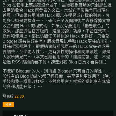
Blog 在套用上應該都沒問題了！最後我想麻煩的只剩那些過
去用過收合 Hack 所發表的文章，當然它們沒機會再出現在
首頁、但如果有用其他 Hack 顯示在搜尋或存檔的列表，可
能多少還是要檢查一下，確保完全沒問題後才去移除掉文章
收合相關 Hack 的程式碼。如果沒有要用到「動態收合」的
效果，那麼這個官方版的「繼續閱讀」功能，不管在效率、
操作和使用上，都比坊間任何類似的 Hack 來得好，只希望
Blogger 還有這類由官方版來實現比手動 Hack 更棒的功能，
拜託趕緊都釋出，即便過渡時期我原來的 Hack 會失效或需
要調整，至少更人性化、更有彈性的操作和閱讀環境，都是
大家所樂見的～（本文已經套用新的「繼續閱讀」啦！不過
透過 RSS 閱讀的看不到，請連到我 Blog 首頁才看得到..）
不瞭解 Blogger 的人，別再說 Blogger 只有自訂的彈性，一
般該有的 Blog 功能它都已經具備，甚至更強更好用了（除非
手賤和我一樣亂改樣板，不然套用官方樣板的還能享有無痛
的各種功能升級..）～
發表於
22:30
分享