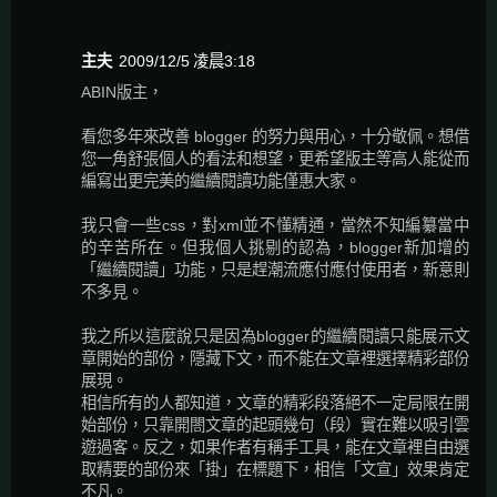
主夫
2009/12/5 凌晨3:18
ABIN版主，
看您多年來改善 blogger 的努力與用心，十分敬佩。想借
您一角舒張個人的看法和想望，更希望版主等高人能從而
編寫出更完美的繼續閱讀功能僅惠大家。
我只會一些css，對xml並不懂精通，當然不知編纂當中
的辛苦所在。但我個人挑剔的認為，blogger新加增的
「繼續閱讀」功能，只是趕潮流應付應付使用者，新意則
不多見。
我之所以這麼說只是因為blogger的繼續閱讀只能展示文
章開始的部份，隱藏下文，而不能在文章裡選擇精彩部份
展現。
相信所有的人都知道，文章的精彩段落絕不一定局限在開
始部份，只靠開閤文章的起頭幾句（段）實在難以吸引雲
遊過客。反之，如果作者有稱手工具，能在文章裡自由選
取精要的部份來「掛」在標題下，相信「文宣」效果肯定
不凡。