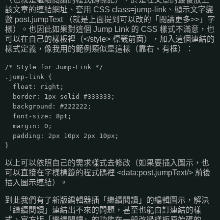
該文章的連結網址、套用 CSS class=jump-link、顯示文字變
數 post.jumpText （就是上面提到可以改的「閱讀更多>>」字
樣）。也因此如果對這個 Jump Link 的 CSS 樣式不滿意，也
可以在自己的樣板裡（</style> 標籤前面），加入這個連結的
樣式定義，像我用的範例類似是這樣（靠右、有框）：
/* Style for Jump-Link */
.jump-link {
float: right;
border: 1px solid #333333;
background: #222222;
font-size: 8pt;
margin: 0;
padding: 2px 10px 2px 10px;
}
以上可以依照自己的需求樣式去修改（如果要插入圖示，也
可以直接在字樣標籤的程式碼裡 <data:post.jumpText/> 前後
插入圖示連結）。
到此我們有了新版編輯器插「繼續閱讀」的編輯圖示，解決
「繼續閱讀」連結出不來的問題，甚至也能自訂連結的樣
式，官方版「繼續閱讀」的功能在一般改過樣板原始碼的