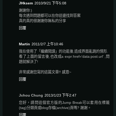
JHksem
2010/9/21 下午5:08
謝謝你:)
每次遇到問題都可以在你這邊找到答案
真的真的很謝謝你無私的分享
回覆
Martin
2011/2/7 上午10:46
我在使用了「繼續閱讀」的功能後,造成界面亂跳的情形.
看了上面的留言後,也改成a expr:href='data:post.url' ,問
題就解決了!
非常感謝您寫的這篇文章!! 感恩~
回覆
Jchou Chung
2013/1/23 下午2:47
您好，請問這個官方版的Jump Break可以套用在標籤
(tag)分類頁或blog存檔(archive)頁嗎? 謝謝。
回覆