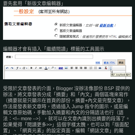
要先套用「新版文章編輯器」
編輯器才會有插入「繼續閱讀」標籤的工具圖示
受限於文章發表的介面，Blogger 沒辦法像部份 BSP 提供的
辦法，將文章發表分成「摘要」和「內文」兩個區塊來寫作
（摘要就是只顯示在首頁的部份，摘要+內文是完整文章），
作法是發表新文章時，透過插入 Jump 指令的圖示，或是編
輯文章原始碼，手動加入摘要和內文的分隔語法也行（語
法：<!-- more -->），就可以在文章內識別出摘要的段落了。
如果覺得「閱讀更多>>」這個字樣太醜，也可以到「版面配
置」、「網頁元素」的設定頁面，編輯「網誌文章」的屬