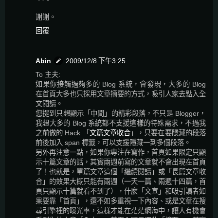
謝謝。
回覆
Abin
2009/12/8 下午3:25
To 主夫:
如果你接觸過夠多的 Blog 系統，會發現，大多的 Blog
在首頁大多也只採用文章摘要的方式，吸引人家去點入全
文閱讀。
您提到只想顯示「中間」的精彩段落，不只是 Blogger，
我想大多的 Blog 系統都不支援這樣的特殊需求，不過我
之前做的 Hack 「
文篇文章收合
」，只要在要隱藏的段落
前後加入 span 標籤，可以支援隱藏一到多個段落。
另外再注意一點，如果你專注在寫作，首頁如果限定只顯
示十篇文章的話，其實兩週前寫的文章就不會出現在首頁
了！也就是，單篇文章這個「繼續閱讀」或「長篇文章收
合」的效果大概只能有兩週（一天一篇、兩週十四篇，首
頁只顯示十篇就看不到了），什麼「文宣」和吸引讀者如
果要靠「首頁」，還不如多重視一下內容、或是文章在搜
尋引擎裡的曝光率，這樣才能在茫茫網海中，讓人有機會