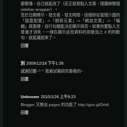
都看懂，自己就能改了（反正就是點入文章，隱藏掉整個
sidebar-wrapper）。
至於日期標示、發文者、發文時間，這個你在管理介面的
「版面配置」->「網頁元素」->「網誌文章」-> 「編
輯」頁面裡，自行勾選能決定顯示與否。如果你要點入文
章後才消失，一樣在顯示這些資料的前後加上 if 的判斷
句，就能藏起來了。
回覆
別
2009/12/18 下午1:39
感謝回覆~^ ^ 我會試著研究看看的~
回覆
Unknown
2010/1/26 上午9:23
Blogger 又推出 pages 的功能了 http://goo.gl/Drb6
回覆