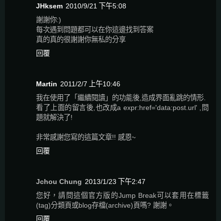
JHksem
2010/9/21 下午5:08
謝謝你:)
每次遇到問題都可以在你這邊找到答案
真的真的很謝謝你無私的分享
回覆
Martin
2011/2/7 上午10:46
我在使用了「繼續閱讀」的功能後,造成界面亂跳的情形.
看了上面的留言後,也改成a expr:href='data:post.url' ,問
題就解決了!
非常感謝您寫的這篇文章!! 感恩~
回覆
Jchou Chung
2013/1/23 下午2:47
您好，請問這個官方版的Jump Break可以套用在標籤
(tag)分類頁或blog存檔(archive)頁嗎? 謝謝。
回覆