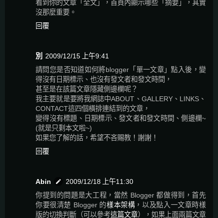
看到你的文章「全文」，首頁內顯示哪些「摘要」，其實
沒那麼重要。
回覆
別
2009/12/15 上午9:41
請問您是否知道如何將blogger「單一文章」點入後，變
得沒有日期標示、也沒有發文者和發文時間，
甚至是在該篇文章隱藏側邊欄呢？
我主要就是要將我網誌中ABOUT、GALLERY、LINKS、
CONTACT這四個橫排連結到的文章，
變得沒有標題、日期標示、發文者和發文時間、側邊欄~
(就是只剩本文啦~)
如果您了解的話，希望不吝賜教！謝謝！
回覆
Abin
2009/12/18 上午11:30
你提到的問題是大工程，當然 Blogger 都做得到，首先
你要很清楚 Blogger 的
樣本架構
，以及點入一文章時樣
版的切換判斷（可以參考
這篇文章
），如果上面兩篇文章