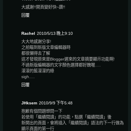
大感謝!!開頁變好快~讚!!
回覆
Rachel
2010/5/13 晚上9:10
大大地感謝分享!
之前瞄到新版文章編輯器時
都很懶得去了解
這才發現原來是Blogger遲來的文章摘要顯示功能啊!
不過新版編輯器的文字顏色選擇都好醜喔.....
濛濛的藍濛濛的綠
sigh.....
回覆
JHksem
2010/9/9 下午5:48
抱歉有個問題想問一下
若使用「繼續閱讀」的功能，點選「繼續閱讀」後
新開出的頁面，會將插入「繼續閱讀」語法的下一行做為
顯示頁面的第一行