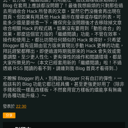
Blog 在套用上應該都沒問題了！最後我想麻煩的只剩那些過
去用過收合 Hack 所發表的文章，當然它們沒機會再出現在
首頁、但如果有用其他 Hack 顯示在搜尋或存檔的列表，可
能多少還是要檢查一下，確保完全沒問題後才去移除掉文章
收合相關 Hack 的程式碼。如果沒有要用到「動態收合」的
效果，那麼這個官方版的「繼續閱讀」功能，不管在效率、
操作和使用上，都比坊間任何類似的 Hack 來得好，只希望
Blogger 還有這類由官方版來實現比手動 Hack 更棒的功能，
拜託趕緊都釋出，即便過渡時期我原來的 Hack 會失效或需
要調整，至少更人性化、更有彈性的操作和閱讀環境，都是
大家所樂見的～（本文已經套用新的「繼續閱讀」啦！不過
透過 RSS 閱讀的看不到，請連到我 Blog 首頁才看得到..）
不瞭解 Blogger 的人，別再說 Blogger 只有自訂的彈性，一
般該有的 Blog 功能它都已經具備，甚至更強更好用了（除非
手賤和我一樣亂改樣板，不然套用官方樣板的還能享有無痛
的各種功能升級..）～
發表於
22:30
分享