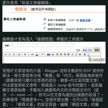
要先套用「新版文章編輯器」
編輯器才會有插入「繼續閱讀」標籤的工具圖示
受限於文章發表的介面，Blogger 沒辦法像部份 BSP 提供的
辦法，將文章發表分成「摘要」和「內文」兩個區塊來寫作
（摘要就是只顯示在首頁的部份，摘要+內文是完整文章），
作法是發表新文章時，透過插入 Jump 指令的圖示，或是編
輯文章原始碼，手動加入摘要和內文的分隔語法也行（語
法：<!-- more -->），就可以在文章內識別出摘要的段落了。
如果覺得「閱讀更多>>」這個字樣太醜，也可以到「版面配
置」、「網頁元素」的設定頁面，編輯「網誌文章」的屬