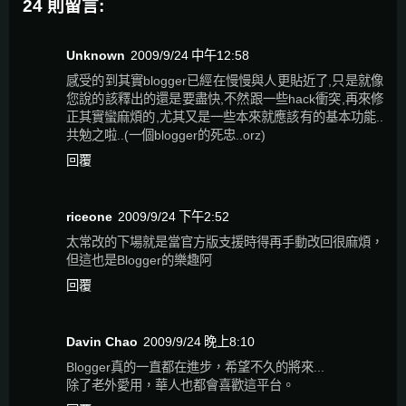
24 則留言:
Unknown
2009/9/24 中午12:58
感受的到其實blogger已經在慢慢與人更貼近了,只是就像
您說的該釋出的還是要盡快,不然跟一些hack衝突,再來修
正其實蠻麻煩的,尤其又是一些本來就應該有的基本功能..
共勉之啦..(一個blogger的死忠..orz)
回覆
riceone
2009/9/24 下午2:52
太常改的下場就是當官方版支援時得再手動改回很麻煩，
但這也是Blogger的樂趣阿
回覆
Davin Chao
2009/9/24 晚上8:10
Blogger真的一直都在進步，希望不久的將來...
除了老外愛用，華人也都會喜歡這平台。