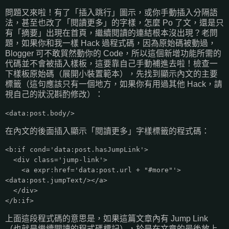
問題又來啦！有了「插入跳行」圖示，或你手動插入分隔語
法，甚至也改了「閱讀更多」的字樣，怎麼 Po 了文，還是只
有「摘要」出現在首頁，繼續閱讀的連結根本沒出現？老問
題，如果你和我一樣 Hack 過程式碼，因為原始碼被動過，
Blogger 可不敢貿然動你的 Code，所以這個新增功能所需的
代碼並不會被插入樣板，這要靠自己手動補進去啦！檢查一
下樣板原始碼（展開小裝置範本），先找到顯示內文的主要
標籤（這句應該只有一個地方，如果你有用過其他 Hack，請
視自己的狀況斟酌修改）：
<data:post.body/>
在內文的後面插入顯示「閱讀更多」字樣標籤的程式碼：
<b:if cond='data:post.hasJumpLink'>
<div class='jump-link'>
<a expr:href='data:post.url + "#more"'>
<data:post.jumpText/></a>
</div>
</b:if>
上面這段程式碼的意思是，如果這篇文章內有 Jump Link
（也就是繼續閱讀的程式碼標記），於是在文章的最後放上