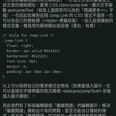
該文章的連結網址、套用 CSS class=jump-link、顯示文字變
數 post.jumpText （就是上面提到可以改的「閱讀更多>>」字
樣）。也因此如果對這個 Jump Link 的 CSS 樣式不滿意，也
可以在自己的樣板裡（</style> 標籤前面），加入這個連結的
樣式定義，像我用的範例類似是這樣（靠右、有框）：
/* Style for Jump-Link */
.jump-link {
float: right;
border: 1px solid #333333;
background: #222222;
font-size: 8pt;
margin: 0;
padding: 2px 10px 2px 10px;
}
以上可以依照自己的需求樣式去修改（如果要插入圖示，也
可以直接在字樣標籤的程式碼裡 <data:post.jumpText/> 前後
插入圖示連結）。
到此我們有了新版編輯器插「繼續閱讀」的編輯圖示，解決
「繼續閱讀」連結出不來的問題，甚至也能自訂連結的樣
式，官方版「繼續閱讀」的功能在一般改過樣板原始碼的