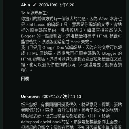
Abin
2009/10/6 下午6:20
To 阿達瑪醫生:
你提到的編輯方式有一個很大的問題，因為 Word 本身也
是 xml-based 的編輯工具，意思是你編輯的文章，背地
裡的原始碼還是由一堆標籤組成，如果直接貿然貼入
Blogger 的一般編輯器，這堆標籤和標準 HTML 標籤可
能會衝突，導致版面錯亂或 Hack 失效。
我自己是用 Google Doc 當編輯器，因為它的文章可以轉
成 HTML 原始碼、然後我再把原始碼貼入 Blogger 的
HTML 編輯區，這樣可以避免編輯器亂塞垃圾標籤在文章
裡，也可以避免你碰到的狀況（不過還是要手動檢查調
整）。
回覆
Unknown
2009/11/27 晚上11:13
板主您好...有個問題困擾我很久，就是意見，標籤，張貼
者那個部分，區塊一直無法移動，參考了你之前的說明，
移動程式碼，但怎麼移語法都是錯誤（汗），移動
data:postLabelsLabel/的話，頂多是把標籤移到上面去，
但標籤的分類文字卻停在原地...不知可否請板主幫我看看