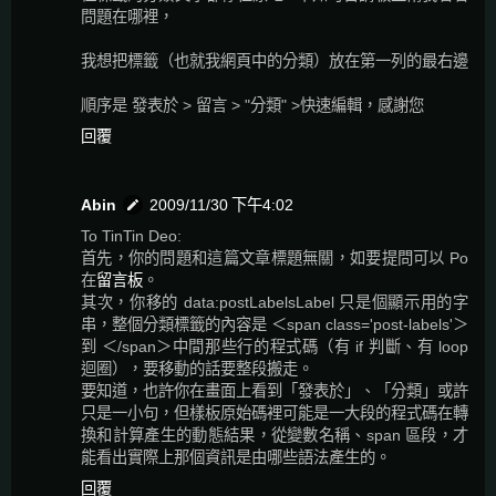
問題在哪裡，
我想把標籤（也就我網頁中的分類）放在第一列的最右邊
順序是 發表於 > 留言 > "分類" >快速編輯，感謝您
回覆
Abin
2009/11/30 下午4:02
To TinTin Deo:
首先，你的問題和這篇文章標題無關，如要提問可以 Po
在
留言板
。
其次，你移的 data:postLabelsLabel 只是個顯示用的字
串，整個分類標籤的內容是 ＜span class='post-labels'＞
到 ＜/span＞中間那些行的程式碼（有 if 判斷、有 loop
迴圈），要移動的話要整段搬走。
要知道，也許你在畫面上看到「發表於」、「分類」或許
只是一小句，但樣板原始碼裡可能是一大段的程式碼在轉
換和計算產生的動態結果，從變數名稱、span 區段，才
能看出實際上那個資訊是由哪些語法產生的。
回覆