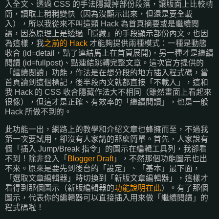
入全文、透過 CSS 的手法隱藏掉部份段落，讓版面上比較精
簡，讀取上稍稍變快（因為沒顯示出來，但還是要全載
入），所以我從來不叫這類 Hack 為首頁摘要或是繼續閱
讀，因為原理上是透過「隱藏」的手段顯示部份內文。也因
為這樣，我
之前的 Hack
才能夠提供兩種模式：一種是動態
收合 (id=detail，點了連結馬上在首頁展開)，另一種才是繼續
閱讀 (id=fullpost)、點連結跳轉完整文章。這次官方提供的
「繼續閱讀」功能，作法是在想分段的地方插入程式碼，當
首頁讀到這個標記，後半段內文就都直接「不載入」，這和
我 Hack 的 CSS 收合隱藏作法大不相同（雖然畫面上看起來
很像），但這才是正確、有效率的「繼續閱讀」，也是一般
Hack 所做不到的。
此功能一出，網路上的教學和介紹文章也蜂擁而至，不過我
第一次要試用，卻沒有人家講的那麼簡單。首先，人家說有
個「插入 Jump/Break 指令」的圖示在編輯工具列，我卻看
不到！除非登入「
Blogger Draft
」，不然那個功能圖示也出
不來。原來是要先到後台的「設定」、「基本」最下面，
「選取文章編輯器」時切換到「新版文章編輯器」，這樣才
看得到那個圖示（新版編輯器的
功能說明在此
）。有了那個
圖示，代表你的編輯器可以直接插入用來做「繼續閱讀」的
程式碼啦！