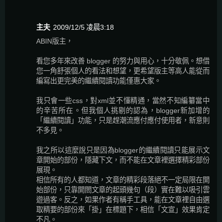
主夫
2009/12/5 凌晨3:18
ABIN版主，
看您多年來改善 blogger 的努力與用心，十分敬佩。想借
您一角舒張個人的看法和想望，更希望版主等高人能從而
編寫出更完美的繼續閱讀功能僅惠大家。
我只會一些css，對xml並不懂精通，當然不知編纂當中
的辛苦所在。但我個人挑剔的認為，blogger新加增的
「繼續閱讀」功能，只是趕潮流應付應付使用者，新意則
不多見。
我之所以這麼說只是因為blogger的繼續閱讀只能展示文
章開始的部份，隱藏下文，而不能在文章裡選擇精彩部份
展現。
相信所有的人都知道，文章的精彩段落絕不一定局限在開
始部份，只靠開閤文章的起頭幾句（段）實在難以吸引雲
遊過客。反之，如果作者有稱手工具，能在文章裡自由選
取精要的部份來「掛」在標題下，相信「文宣」效果肯定
不凡。