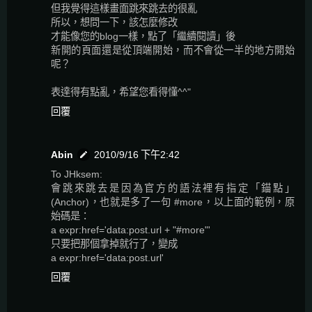
但我覺得這樣畫面跳來跳去的很亂
所以，想問一下，該怎麼修改
才能像您的blog一樣，點了「繼續閱讀」後
新開的頁面還是從頂端開始，而不會從一半的地方開始
呢？
表達得有點亂，希望您看得懂^^"
回覆
Abin
2010/9/16 下午2:42
To JHksem:
會跳來跳去是因為官方的語法裡有指定「錨點」
(Anchor)，也就是多了一句 #more，以上面的範例，原
始碼是：
a expr:href='data:post.url + "#more"'
只要把那個拿掉就行了，變成
a expr:href='data:post.url'
回覆