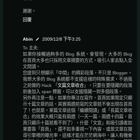
謝謝。
回覆
Abin
2009/12/8 下午3:25
To 主夫:
如果你接觸過夠多的 Blog 系統，會發現，大多的 Blog
在首頁大多也只採用文章摘要的方式，吸引人家去點入全
文閱讀。
您提到只想顯示「中間」的精彩段落，不只是 Blogger，
我想大多的 Blog 系統都不支援這樣的特殊需求，不過我
之前做的 Hack 「
文篇文章收合
」，只要在要隱藏的段落
前後加入 span 標籤，可以支援隱藏一到多個段落。
另外再注意一點，如果你專注在寫作，首頁如果限定只顯
示十篇文章的話，其實兩週前寫的文章就不會出現在首頁
了！也就是，單篇文章這個「繼續閱讀」或「長篇文章收
合」的效果大概只能有兩週（一天一篇、兩週十四篇，首
頁只顯示十篇就看不到了），什麼「文宣」和吸引讀者如
果要靠「首頁」，還不如多重視一下內容、或是文章在搜
尋引擎裡的曝光率，這樣才能在茫茫網海中，讓人有機會