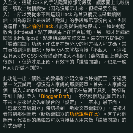
入全文、透過 CSS 的手法隱藏掉部份段落，讓版面上比較精
簡，讀取上稍稍變快（因為沒顯示出來，但還是要全載
入），所以我從來不叫這類 Hack 為首頁摘要或是繼續閱
讀，因為原理上是透過「隱藏」的手段顯示部份內文。也因
為這樣，我
之前的 Hack
才能夠提供兩種模式：一種是動態
收合 (id=detail，點了連結馬上在首頁展開)，另一種才是繼續
閱讀 (id=fullpost)、點連結跳轉完整文章。這次官方提供的
「繼續閱讀」功能，作法是在想分段的地方插入程式碼，當
首頁讀到這個標記，後半段內文就都直接「不載入」，這和
我 Hack 的 CSS 收合隱藏作法大不相同（雖然畫面上看起來
很像），但這才是正確、有效率的「繼續閱讀」，也是一般
Hack 所做不到的。
此功能一出，網路上的教學和介紹文章也蜂擁而至，不過我
第一次要試用，卻沒有人家講的那麼簡單。首先，人家說有
個「插入 Jump/Break 指令」的圖示在編輯工具列，我卻看
不到！除非登入「
Blogger Draft
」，不然那個功能圖示也出
不來。原來是要先到後台的「設定」、「基本」最下面，
「選取文章編輯器」時切換到「新版文章編輯器」，這樣才
看得到那個圖示（新版編輯器的
功能說明在此
）。有了那個
圖示，代表你的編輯器可以直接插入用來做「繼續閱讀」的
程式碼啦！