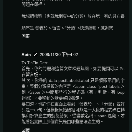
問題在哪裡，
我想把標籤（也就我網頁中的分類）放在第一列的最右邊
順序是 發表於 > 留言 > "分類" >快速編輯，感謝您
回覆
Abin
2009/11/30 下午4:02
To TinTin Deo:
首先，你的問題和這篇文章標題無關，如要提問可以 Po
在
留言板
。
其次，你移的 data:postLabelsLabel 只是個顯示用的字
串，整個分類標籤的內容是 ＜span class='post-labels'＞
到 ＜/span＞中間那些行的程式碼（有 if 判斷、有 loop
迴圈），要移動的話要整段搬走。
要知道，也許你在畫面上看到「發表於」、「分類」或許
只是一小句，但樣板原始碼裡可能是一大段的程式碼在轉
換和計算產生的動態結果，從變數名稱、span 區段，才
能看出實際上那個資訊是由哪些語法產生的。
回覆