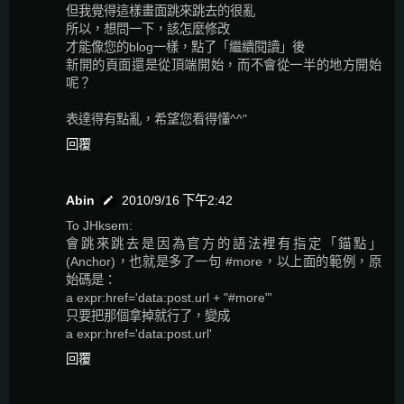
但我覺得這樣畫面跳來跳去的很亂
所以，想問一下，該怎麼修改
才能像您的blog一樣，點了「繼續閱讀」後
新開的頁面還是從頂端開始，而不會從一半的地方開始
呢？
表達得有點亂，希望您看得懂^^"
回覆
Abin
2010/9/16 下午2:42
To JHksem:
會跳來跳去是因為官方的語法裡有指定「錨點」
(Anchor)，也就是多了一句 #more，以上面的範例，原
始碼是：
a expr:href='data:post.url + "#more"'
只要把那個拿掉就行了，變成
a expr:href='data:post.url'
回覆