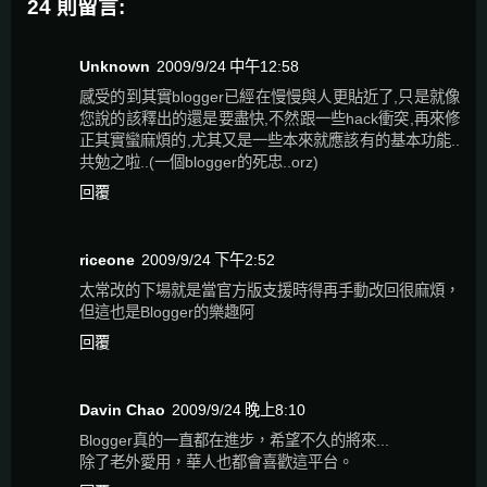
24 則留言:
Unknown
2009/9/24 中午12:58
感受的到其實blogger已經在慢慢與人更貼近了,只是就像
您說的該釋出的還是要盡快,不然跟一些hack衝突,再來修
正其實蠻麻煩的,尤其又是一些本來就應該有的基本功能..
共勉之啦..(一個blogger的死忠..orz)
回覆
riceone
2009/9/24 下午2:52
太常改的下場就是當官方版支援時得再手動改回很麻煩，
但這也是Blogger的樂趣阿
回覆
Davin Chao
2009/9/24 晚上8:10
Blogger真的一直都在進步，希望不久的將來...
除了老外愛用，華人也都會喜歡這平台。