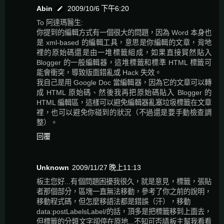
Abin
2009/10/6 下午6:20
To 阿達瑪醫生:
你提到的編輯方式有一個很大的問題，因為 Word 本身也
是 xml-based 的編輯工具，意思是你編輯的文章，背地
裡的原始碼還是由一堆標籤組成，如果直接貿然貼入
Blogger 的一般編輯器，這堆標籤和標準 HTML 標籤可
能會衝突，導致版面錯亂或 Hack 失效。
我自己是用 Google Doc 當編輯器，因為它的文章可以轉
成 HTML 原始碼、然後我再把原始碼貼入 Blogger 的
HTML 編輯區，這樣可以避免編輯器亂塞垃圾標籤在文章
裡，也可以避免你碰到的狀況（不過還是要手動檢查調
整）。
回覆
Unknown
2009/11/27 晚上11:13
板主您好...有個問題困擾我很久，就是意見，標籤，張貼
者那個部分，區塊一直無法移動，參考了你之前的說明，
移動程式碼，但怎麼移語法都是錯誤（汗），移動
data:postLabelsLabel/的話，頂多是把標籤移到上面去，
但標籤的分類文字卻停在原地...不知可否請板主幫我看看