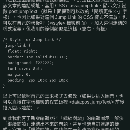
該文章的連結網址、套用 CSS class=jump-link、顯示文字變
數 post.jumpText （就是上面提到可以改的「閱讀更多>>」字
樣）。也因此如果對這個 Jump Link 的 CSS 樣式不滿意，也
可以在自己的樣板裡（</style> 標籤前面），加入這個連結的
樣式定義，像我用的範例類似是這樣（靠右、有框）：
/* Style for Jump-Link */
.jump-link {
float: right;
border: 1px solid #333333;
background: #222222;
font-size: 8pt;
margin: 0;
padding: 2px 10px 2px 10px;
}
以上可以依照自己的需求樣式去修改（如果要插入圖示，也
可以直接在字樣標籤的程式碼裡 <data:post.jumpText/> 前後
插入圖示連結）。
到此我們有了新版編輯器插「繼續閱讀」的編輯圖示，解決
「繼續閱讀」連結出不來的問題，甚至也能自訂連結的樣
式，官方版「繼續閱讀」的功能在一般改過樣板原始碼的