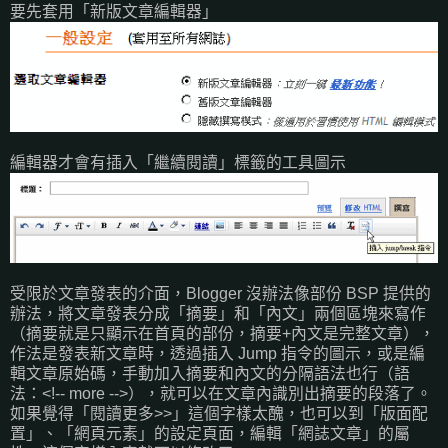
要先套用「新版文章編輯器」
編輯器才會有插入「繼續閱讀」標籤的工具圖示
受限於文章發表的介面，Blogger 沒辦法像部份 BSP 提供的
辦法，將文章發表分成「摘要」和「內文」兩個區塊來寫作
（摘要就是只顯示在首頁的部份，摘要+內文是完整文章），
作法是發表新文章時，透過插入 Jump 指令的圖示，或是編
輯文章原始碼，手動加入摘要和內文的分隔語法也行（語
法：<!-- more -->），就可以在文章內識別出摘要的段落了。
如果覺得「閱讀更多>>」這個字樣太醜，也可以到「版面配
置」、「網頁元素」的設定頁面，編輯「網誌文章」的屬