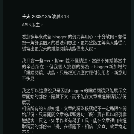
主夫
2009/12/5 凌晨3:18
ABIN版主，
看您多年來改善 blogger 的努力與用心，十分敬佩。想借
您一角舒張個人的看法和想望，更希望版主等高人能從而
編寫出更完美的繼續閱讀功能僅惠大家。
我只會一些css，對xml並不懂精通，當然不知編纂當中
的辛苦所在。但我個人挑剔的認為，blogger新加增的
「繼續閱讀」功能，只是趕潮流應付應付使用者，新意則
不多見。
我之所以這麼說只是因為blogger的繼續閱讀只能展示文
章開始的部份，隱藏下文，而不能在文章裡選擇精彩部份
展現。
相信所有的人都知道，文章的精彩段落絕不一定局限在開
始部份，只靠開閤文章的起頭幾句（段）實在難以吸引雲
遊過客。反之，如果作者有稱手工具，能在文章裡自由選
取精要的部份來「掛」在標題下，相信「文宣」效果肯定
不凡。