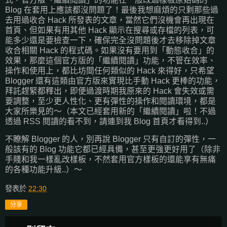
Blog 在套用上應該都沒問題了！最後我想麻煩的只剩那些過
去用過收合 Hack 所發表的文章，當然它們沒機會再出現在
首頁、但如果有用其他 Hack 顯示在搜尋或存檔的列表，可
能多少還是要檢查一下，確保完全沒問題後才去移除掉文章
收合相關 Hack 的程式碼。如果沒有要用到「動態收合」的
效果，那麼這個官方版的「繼續閱讀」功能，不管在效率、
操作和使用上，都比坊間任何類似的 Hack 來得好，只希望
Blogger 還有這類由官方版來實現比手動 Hack 更棒的功能，
拜託趕緊都釋出，即便過渡時期我原來的 Hack 會失效或需
要調整，至少更人性化、更有彈性的操作和閱讀環境，都是
大家所樂見的～（本文已經套用新的「繼續閱讀」啦！不過
透過 RSS 閱讀的看不到，請連到我 Blog 首頁才看得到..）
不瞭解 Blogger 的人，別再說 Blogger 只有自訂的彈性，一
般該有的 Blog 功能它都已經具備，甚至更強更好用了（除非
手賤和我一樣亂改樣板，不然套用官方樣板的還能享有無痛
的各種功能升級..）～
發表於
22:30
分享