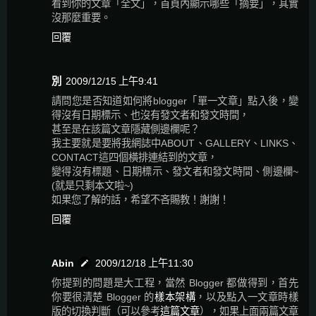
看到你的文章「全文」，首頁內顯示哪些「摘要」，其實
沒那麼重要。
回覆
別
2009/12/15 上午9:41
請問您是否知道如何將blogger「單一文章」點入後，變
得沒有日期標示、也沒有發文者和發文時間，
甚至是在該篇文章隱藏側邊欄呢？
我主要就是要將我網誌中ABOUT、GALLERY、LINKS、
CONTACT這四個橫排連結到的文章，
變得沒有標題、日期標示、發文者和發文時間、側邊欄~
(就是只剩本文啦~)
如果您了解的話，希望不吝賜教！謝謝！
回覆
Abin
2009/12/18 上午11:30
你提到的問題是大工程，當然 Blogger 都做得到，首先
你要很清楚 Blogger 的
樣本架構
，以及點入一文章時樣
版的切換判斷（可以參考
這篇文章
），如果上面兩篇文章