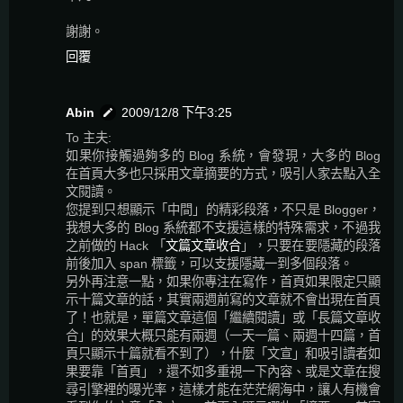
謝謝。
回覆
Abin
2009/12/8 下午3:25
To 主夫:
如果你接觸過夠多的 Blog 系統，會發現，大多的 Blog
在首頁大多也只採用文章摘要的方式，吸引人家去點入全
文閱讀。
您提到只想顯示「中間」的精彩段落，不只是 Blogger，
我想大多的 Blog 系統都不支援這樣的特殊需求，不過我
之前做的 Hack 「
文篇文章收合
」，只要在要隱藏的段落
前後加入 span 標籤，可以支援隱藏一到多個段落。
另外再注意一點，如果你專注在寫作，首頁如果限定只顯
示十篇文章的話，其實兩週前寫的文章就不會出現在首頁
了！也就是，單篇文章這個「繼續閱讀」或「長篇文章收
合」的效果大概只能有兩週（一天一篇、兩週十四篇，首
頁只顯示十篇就看不到了），什麼「文宣」和吸引讀者如
果要靠「首頁」，還不如多重視一下內容、或是文章在搜
尋引擎裡的曝光率，這樣才能在茫茫網海中，讓人有機會