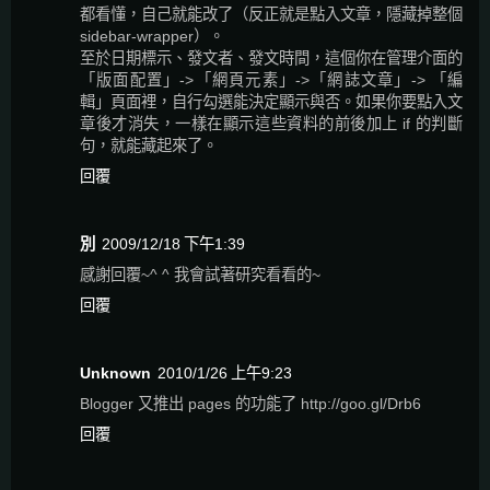
都看懂，自己就能改了（反正就是點入文章，隱藏掉整個
sidebar-wrapper）。
至於日期標示、發文者、發文時間，這個你在管理介面的
「版面配置」->「網頁元素」->「網誌文章」-> 「編
輯」頁面裡，自行勾選能決定顯示與否。如果你要點入文
章後才消失，一樣在顯示這些資料的前後加上 if 的判斷
句，就能藏起來了。
回覆
別
2009/12/18 下午1:39
感謝回覆~^ ^ 我會試著研究看看的~
回覆
Unknown
2010/1/26 上午9:23
Blogger 又推出 pages 的功能了 http://goo.gl/Drb6
回覆