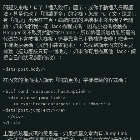
問題又來啦！有了「插入跳行」圖示，或你手動插入分隔語
法，甚至也改了「閱讀更多」的字樣，怎麼 Po 了文，還是只
有「摘要」出現在首頁，繼續閱讀的連結根本沒出現？老問
題，如果你和我一樣 Hack 過程式碼，因為原始碼被動過，
Blogger 可不敢貿然動你的 Code，所以這個新增功能所需的
代碼並不會被插入樣板，這要靠自己手動補進去啦！檢查一
下樣板原始碼（展開小裝置範本），先找到顯示內文的主要
標籤（這句應該只有一個地方，如果你有用過其他 Hack，請
視自己的狀況斟酌修改）：
<data:post.body/>
在內文的後面插入顯示「閱讀更多」字樣標籤的程式碼：
<b:if cond='data:post.hasJumpLink'>
<div class='jump-link'>
<a expr:href='data:post.url + "#more"'>
<data:post.jumpText/></a>
</div>
</b:if>
上面這段程式碼的意思是，如果這篇文章內有 Jump Link
（也就是繼續閱讀的程式碼標記），於是在文章的最後放上