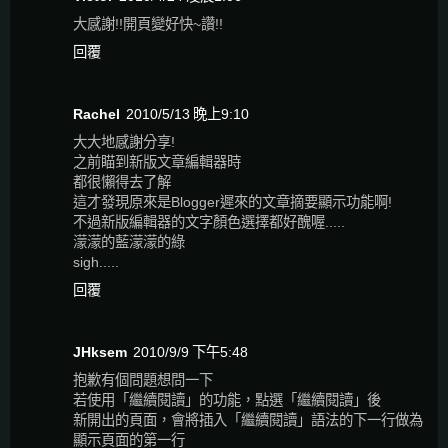
大感謝!!開頁變好快~讚!!
回覆
Rachel
2010/5/13 晚上9:10
大大地感謝分享!
之前瞄到新版文章編輯器時
都很懶得去了解
這才發現原來是Blogger遲來的文章摘要顯示功能啊!
不過新版編輯器的文字顏色選擇都好醜喔.....
濛濛的藍濛濛的綠
sigh.....
回覆
JHksem
2010/9/9 下午5:48
抱歉有個問題想問一下
若使用「繼續閱讀」的功能，點選「繼續閱讀」後
新開出的頁面，會將插入「繼續閱讀」語法的下一行做為
顯示頁面的第一行