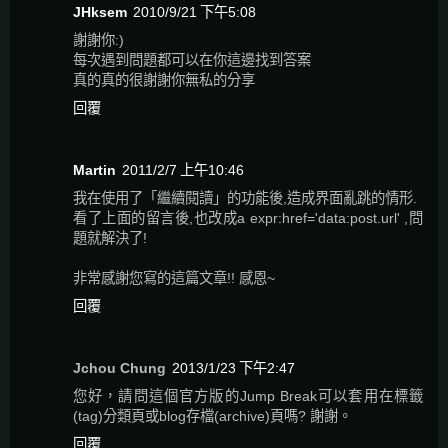
JHksem
2010/9/21 下午5:08
謝謝你:)
每次遇到問題都可以在你這邊找到答案
真的真的很謝謝你無私的分享
回覆
Martin
2011/2/7 上午10:46
我在使用了「繼續閱讀」的功能後,造成界面亂跳的情形.
看了上面的留言後,也改成a expr:href='data:post.url' ,問
題就解決了!
非常感謝您寫的這篇文章!! 感恩~
回覆
Jchou Chung
2013/1/23 下午2:47
您好，請問這個官方版的Jump Break可以套用在標籤
(tag)分類頁或blog存檔(archive)頁嗎? 謝謝。
回覆