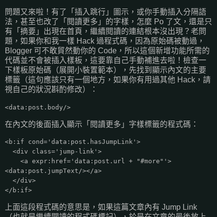
問題又來啦！有了「插入跳行」圖示，或你手動插入分隔語
法，甚至也改了「閱讀更多」的字樣，怎麼 Po 了文，還是只
有「摘要」出現在首頁，繼續閱讀的連結根本沒出現？老問
題，如果你和我一樣 Hack 過程式碼，因為原始碼被動過，
Blogger 可不敢貿然動你的 Code，所以這個新增功能所需的
代碼並不會被插入樣板，這要靠自己手動補進去啦！檢查一
下樣板原始碼（展開小裝置範本），先找到顯示內文的主要
標籤（這句應該只有一個地方，如果你有用過其他 Hack，請
視自己的狀況斟酌修改）：
<data:post.body/>
在內文的後面插入顯示「閱讀更多」字樣標籤的程式碼：
<b:if cond='data:post.hasJumpLink'>
<div class='jump-link'>
<a expr:href='data:post.url + "#more"'>
<data:post.jumpText/></a>
</div>
</b:if>
上面這段程式碼的意思是，如果這篇文章內有 Jump Link
（也就是繼續閱讀的程式碼標記），於是在文章的最後放上