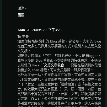
謝謝。
回覆
Abin
2009/12/8 下午3:25
To 主夫:
如果你接觸過夠多的 Blog 系統，會發現，大多的 Blog
在首頁大多也只採用文章摘要的方式，吸引人家去點入全
文閱讀。
您提到只想顯示「中間」的精彩段落，不只是 Blogger，
我想大多的 Blog 系統都不支援這樣的特殊需求，不過我
之前做的 Hack 「
文篇文章收合
」，只要在要隱藏的段落
前後加入 span 標籤，可以支援隱藏一到多個段落。
另外再注意一點，如果你專注在寫作，首頁如果限定只顯
示十篇文章的話，其實兩週前寫的文章就不會出現在首頁
了！也就是，單篇文章這個「繼續閱讀」或「長篇文章收
合」的效果大概只能有兩週（一天一篇、兩週十四篇，首
頁只顯示十篇就看不到了），什麼「文宣」和吸引讀者如
果要靠「首頁」，還不如多重視一下內容、或是文章在搜
尋引擎裡的曝光率，這樣才能在茫茫網海中，讓人有機會