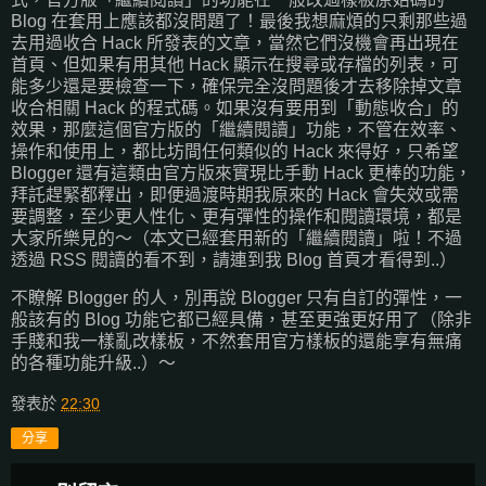
Blog 在套用上應該都沒問題了！最後我想麻煩的只剩那些過
去用過收合 Hack 所發表的文章，當然它們沒機會再出現在
首頁、但如果有用其他 Hack 顯示在搜尋或存檔的列表，可
能多少還是要檢查一下，確保完全沒問題後才去移除掉文章
收合相關 Hack 的程式碼。如果沒有要用到「動態收合」的
效果，那麼這個官方版的「繼續閱讀」功能，不管在效率、
操作和使用上，都比坊間任何類似的 Hack 來得好，只希望
Blogger 還有這類由官方版來實現比手動 Hack 更棒的功能，
拜託趕緊都釋出，即便過渡時期我原來的 Hack 會失效或需
要調整，至少更人性化、更有彈性的操作和閱讀環境，都是
大家所樂見的～（本文已經套用新的「繼續閱讀」啦！不過
透過 RSS 閱讀的看不到，請連到我 Blog 首頁才看得到..）
不瞭解 Blogger 的人，別再說 Blogger 只有自訂的彈性，一
般該有的 Blog 功能它都已經具備，甚至更強更好用了（除非
手賤和我一樣亂改樣板，不然套用官方樣板的還能享有無痛
的各種功能升級..）～
發表於
22:30
分享