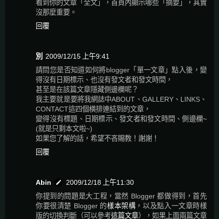
看到你的文章「全文」，首頁內顯示哪些「摘要」，其實
沒那麼重要。
回覆
別
2009/12/15 上午9:41
請問您是否知道如何將blogger「單一文章」點入後，變
得沒有日期標示、也沒有發文者和發文時間，
甚至是在該篇文章隱藏側邊欄呢？
我主要就是要將我網誌中ABOUT、GALLERY、LINKS、
CONTACT這四個橫排連結到的文章，
變得沒有標題、日期標示、發文者和發文時間、側邊欄~
(就是只剩本文啦~)
如果您了解的話，希望不吝賜教！謝謝！
回覆
Abin
2009/12/18 上午11:30
你提到的問題是大工程，當然 Blogger 都做得到，首先
你要很清楚 Blogger 的
樣本架構
，以及點入一文章時樣
版的切換判斷（可以參考
這篇文章
），如果上面兩篇文章