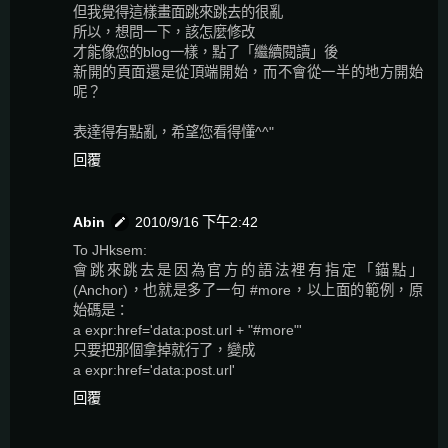
但我覺得這樣畫面跳來跳去的很亂
所以，想問一下，該怎麼修改
才能像您的blog一樣，點了「繼續閱讀」後
新開的頁面還是從頂端開始，而不會從一半的地方開始
呢？
表達得有點亂，希望您看得懂^^"
回覆
Abin
2010/9/16 下午2:42
To JHksem:
會跳來跳去是因為官方的語法裡有指定「錨點」
(Anchor)，也就是多了一句 #more，以上面的範例，原
始碼是：
a expr:href='data:post.url + "#more"'
只要把那個拿掉就行了，變成
a expr:href='data:post.url'
回覆