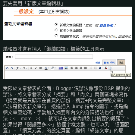
要先套用「新版文章編輯器」
編輯器才會有插入「繼續閱讀」標籤的工具圖示
受限於文章發表的介面，Blogger 沒辦法像部份 BSP 提供的
辦法，將文章發表分成「摘要」和「內文」兩個區塊來寫作
（摘要就是只顯示在首頁的部份，摘要+內文是完整文章），
作法是發表新文章時，透過插入 Jump 指令的圖示，或是編
輯文章原始碼，手動加入摘要和內文的分隔語法也行（語
法：<!-- more -->），就可以在文章內識別出摘要的段落了。
如果覺得「閱讀更多>>」這個字樣太醜，也可以到「版面配
置」、「網頁元素」的設定頁面，編輯「網誌文章」的屬