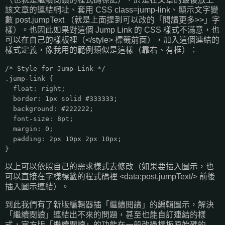
該文章的連結網址、套用 CSS class=jump-link、顯示文字變
數 post.jumpText （就是上面提到可以改的「閱讀更多>>」字
樣）。也因此如果對這個 Jump Link 的 CSS 樣式不滿意，也
可以在自己的樣板裡（</style> 標籤前面），加入這個連結的
樣式定義，像我用的範例類似是這樣（靠右、有框）：
/* Style for Jump-Link */
.jump-link {
float: right;
border: 1px solid #333333;
background: #222222;
font-size: 8pt;
margin: 0;
padding: 2px 10px 2px 10px;
}
以上可以依照自己的需求樣式去修改（如果要插入圖示，也
可以直接在字樣標籤的程式碼裡 <data:post.jumpText/> 前後
插入圖示連結）。
到此我們有了新版編輯器插「繼續閱讀」的編輯圖示，解決
「繼續閱讀」連結出不來的問題，甚至也能自訂連結的樣
式，官方版「繼續閱讀」的功能在一般改過樣板原始碼的