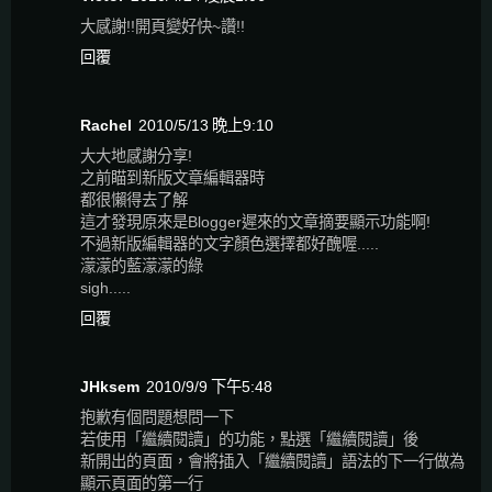
大感謝!!開頁變好快~讚!!
回覆
Rachel
2010/5/13 晚上9:10
大大地感謝分享!
之前瞄到新版文章編輯器時
都很懶得去了解
這才發現原來是Blogger遲來的文章摘要顯示功能啊!
不過新版編輯器的文字顏色選擇都好醜喔.....
濛濛的藍濛濛的綠
sigh.....
回覆
JHksem
2010/9/9 下午5:48
抱歉有個問題想問一下
若使用「繼續閱讀」的功能，點選「繼續閱讀」後
新開出的頁面，會將插入「繼續閱讀」語法的下一行做為
顯示頁面的第一行