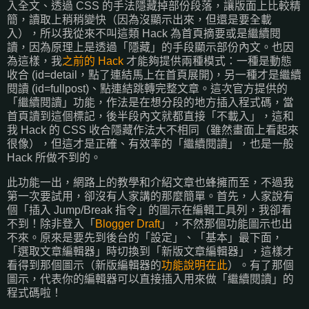
入全文、透過 CSS 的手法隱藏掉部份段落，讓版面上比較精
簡，讀取上稍稍變快（因為沒顯示出來，但還是要全載
入），所以我從來不叫這類 Hack 為首頁摘要或是繼續閱
讀，因為原理上是透過「隱藏」的手段顯示部份內文。也因
為這樣，我
之前的 Hack
才能夠提供兩種模式：一種是動態
收合 (id=detail，點了連結馬上在首頁展開)，另一種才是繼續
閱讀 (id=fullpost)、點連結跳轉完整文章。這次官方提供的
「繼續閱讀」功能，作法是在想分段的地方插入程式碼，當
首頁讀到這個標記，後半段內文就都直接「不載入」，這和
我 Hack 的 CSS 收合隱藏作法大不相同（雖然畫面上看起來
很像），但這才是正確、有效率的「繼續閱讀」，也是一般
Hack 所做不到的。
此功能一出，網路上的教學和介紹文章也蜂擁而至，不過我
第一次要試用，卻沒有人家講的那麼簡單。首先，人家說有
個「插入 Jump/Break 指令」的圖示在編輯工具列，我卻看
不到！除非登入「
Blogger Draft
」，不然那個功能圖示也出
不來。原來是要先到後台的「設定」、「基本」最下面，
「選取文章編輯器」時切換到「新版文章編輯器」，這樣才
看得到那個圖示（新版編輯器的
功能說明在此
）。有了那個
圖示，代表你的編輯器可以直接插入用來做「繼續閱讀」的
程式碼啦！