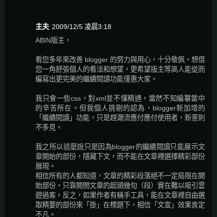
主夫
2009/12/5 凌晨3:18
ABIN版主，
看您多年來改善 blogger 的努力與用心，十分敬佩。想借
您一角舒張個人的看法和想望，更希望版主等高人能從而
編寫出更完美的繼續閱讀功能僅惠大家。
我只會一些css，對xml並不懂精通，當然不知編纂當中
的辛苦所在。但我個人挑剔的認為，blogger新加增的
「繼續閱讀」功能，只是趕潮流應付應付使用者，新意則
不多見。
我之所以這麼說只是因為blogger的繼續閱讀只能展示文
章開始的部份，隱藏下文，而不能在文章裡選擇精彩部份
展現。
相信所有的人都知道，文章的精彩段落絕不一定局限在開
始部份，只靠開閤文章的起頭幾句（段）實在難以吸引雲
遊過客。反之，如果作者有稱手工具，能在文章裡自由選
取精要的部份來「掛」在標題下，相信「文宣」效果肯定
不凡。