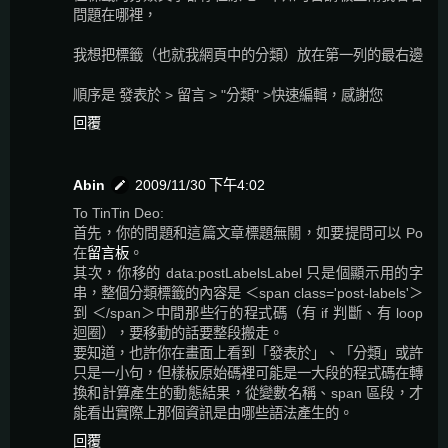
問題在哪裡，
我想把標籤（也就我網頁中的分類）放在第一列的最右邊
順序是 發表於 > 留言 > "分類" >快速編輯，感謝您
回覆
Abin
2009/11/30 下午4:02
To TinTin Deo:
首先，你的問題和這篇文章標題無關，如要提問可以 Po
在
留言板
。
其次，你移的 data:postLabelsLabel 只是個顯示用的字
串，整個分類標籤的內容是 ＜span class='post-labels'＞
到 ＜/span＞中間那些行的程式碼（有 if 判斷、有 loop
迴圈），要移動的話要整段搬走。
要知道，也許你在畫面上看到「發表於」、「分類」或許
只是一小句，但樣板原始碼裡可能是一大段的程式碼在轉
換和計算產生的動態結果，從變數名稱、span 區段，才
能看出實際上那個資訊是由哪些語法產生的。
回覆