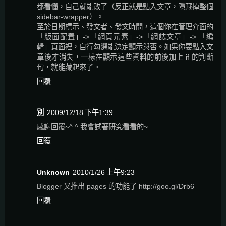
都看懂，自己就能改了（反正就是點入文章，隱藏掉整個
sidebar-wrapper）。
至於日期標示、發文者、發文時間，這個你在管理介面的
「版面配置」->「網頁元素」->「網誌文章」-> 「編
輯」頁面裡，自行勾選能決定顯示與否。如果你要點入文
章後才消失，一樣在顯示這些資料的前後加上 if 的判斷
句，就能藏起來了。
回覆
別
2009/12/18 下午1:39
感謝回覆~^ ^ 我會試著研究看看的~
回覆
Unknown
2010/1/26 上午9:23
Blogger 又推出 pages 的功能了 http://goo.gl/Drb6
回覆