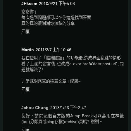
JHksem
2010/9/21 下午5:08
謝謝你:)
每次遇到問題都可以在你這邊找到答案
真的真的很謝謝你無私的分享
回覆
Martin
2011/2/7 上午10:46
我在使用了「繼續閱讀」的功能後,造成界面亂跳的情形.
看了上面的留言後,也改成a expr:href='data:post.url' ,問
題就解決了!
非常感謝您寫的這篇文章!! 感恩~
回覆
Jchou Chung
2013/1/23 下午2:47
您好，請問這個官方版的Jump Break可以套用在標籤
(tag)分類頁或blog存檔(archive)頁嗎? 謝謝。
回覆