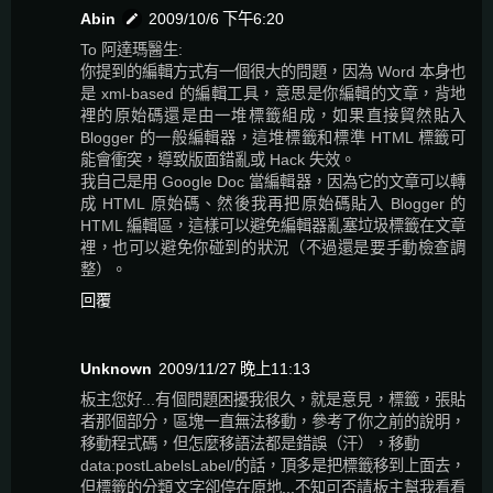
Abin
2009/10/6 下午6:20
To 阿達瑪醫生:
你提到的編輯方式有一個很大的問題，因為 Word 本身也
是 xml-based 的編輯工具，意思是你編輯的文章，背地
裡的原始碼還是由一堆標籤組成，如果直接貿然貼入
Blogger 的一般編輯器，這堆標籤和標準 HTML 標籤可
能會衝突，導致版面錯亂或 Hack 失效。
我自己是用 Google Doc 當編輯器，因為它的文章可以轉
成 HTML 原始碼、然後我再把原始碼貼入 Blogger 的
HTML 編輯區，這樣可以避免編輯器亂塞垃圾標籤在文章
裡，也可以避免你碰到的狀況（不過還是要手動檢查調
整）。
回覆
Unknown
2009/11/27 晚上11:13
板主您好...有個問題困擾我很久，就是意見，標籤，張貼
者那個部分，區塊一直無法移動，參考了你之前的說明，
移動程式碼，但怎麼移語法都是錯誤（汗），移動
data:postLabelsLabel/的話，頂多是把標籤移到上面去，
但標籤的分類文字卻停在原地...不知可否請板主幫我看看