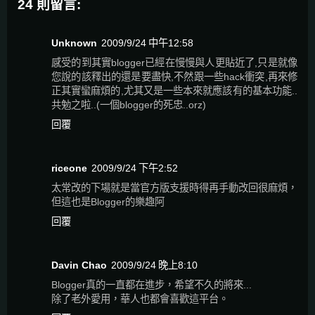
24 則留言:
Unknown
2009/9/24 中午12:58
感受的到其實blogger已經在慢慢與人更貼近了,只是就像
您說的該釋出的還是要盡快,不然跟一些hack衝突,再來修
正其實蠻麻煩的,尤其又是一些本來就應該有的基本功能..
共勉之啦..(一個blogger的死忠..orz)
回覆
riceone
2009/9/24 下午2:52
太常改的下場就是當官方版支援時得再手動改回很麻煩，
但這也是Blogger的樂趣阿
回覆
Davin Chao
2009/9/24 晚上8:10
Blogger真的一直都在進步，希望不久的將來...
除了老外愛用，華人也都會喜歡這平台。