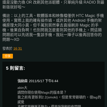
還是沒動力換 OR 改刷其他派韌體，只單純升級 RADIO 到最
新版就好啦～
備註：以上的工具、軟體版本和映像檔僅供 HTC Magic 手機
使用，實際上我的確有操作過，或許其他 Android 手機的架
構原理大同小異，但千萬別貿然拿去直接刷非 Magic 的手
機，後果自負啊！也別問我怎麼套到其他的手機上，問這類
問題前可以先送我一隻該手機，我玩一陣子以後再回答你的
問題～XD
發表於
16:31
分享
5 則留言:
強納森
2011/5/17 下午6:44
abin大
請問你現在使用Magic的版本是？
我之前有更新到2.2(smoki)，但是常常頓頓的，很lag的
感覺
不確定是機器不夠力，還是說我刷的有問題