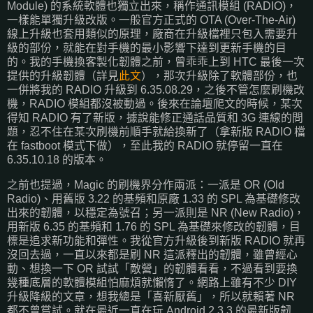
Module) 的系統軟體也獨立出來，稱作通訊模組 (RADIO)，
一樣能單獨升級改版。一般官方正式的 OTA (Over-The-Air)
線上升級也套用類似的原理，廠商在升級檔裡只包入需要升
級的部份，就能在對手機的最小影響下達到更新手機的目
的。我的手機換客製化韌體之前，曾乖乖上到 HTC 最後一次
提供的升級韌體（詳見
此文
），那次升級除了軟體部份，也
一併將我的 RADIO 升級到 6.35.08.29，之後不管怎麼刷機改
機，RADIO 模組都沒被動過。後來在論壇爬文的時候，某次
得知 RADIO 有了新版，據說能修正通話品質和 3G 連線的問
題，忍不住在某次刷機前順手就給換新了（拿新版 RADIO 檔
在 fastboot 模式下做），至此我的 RADIO 就停留一直在
6.35.10.18 的版本。
之前也提過，Magic 的刷機界分作兩派：一派是 OR (Old
Radio)、用舊版 3.22 的基頻和原廠 1.33 的 SPL 為基礎修改
出來的韌體，以穩定為號召；另一派則是 NR (New Radio)，
用新版 6.35 的基頻和 1.76 的 SPL 為基礎來修改的韌體，目
標是追求新功能和彈性。我從官方升級後到新版 RADIO 就再
沒回去過，一直以來都是刷 NR 這派釋出的韌體，雖曾經心
動、想換一下 OR 試試「敵營」的韌體看看，不過看到要換
幾種底層的軟體模組怕麻煩就懶惰了。網路上雖有不少 DIY
升級降級的文章，想我總是「喜新厭舊」，所以就賴著 NR
都不曾嘗試。就在最近一直在玩 Android 2.3.3 的最新版韌