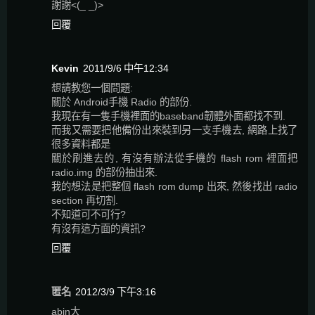
謝謝<(_ _)>
回覆
Kevin
2011/9/6 中午12:34
想請教您一個問題:
關於 Android手機 Radio 的部份.
我現在有一隻手機裡面的baseband韌體外面都找不到.
而我又需要把他備份出來裝到另一支手機去, 網路上找了
很多資料都是
關於刷進去的, 有沒有辦法從手機的 flash rom 裡面把
radio.img 的部份抽出來.
我的想法是把整個 flash rom dump 出來, 然後找出 radio
section 再切割.
不知道可不可行?
有沒有這方面的資訊?
回覆
匿名
2012/3/9 下午3:16
abin大