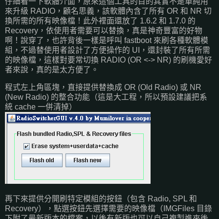
仔細看一下軟體介面，原來這個工具的目的其實不是單純用
來升級 RADIO，顧名思義，該軟體內含了所有 OR 和 NR 切
換所需的所有映像檔！此外裡面還放了 1.6.2 和 1.7.0 的
Recovery，依使用者需要可以替換，真是神奇豐富的好物
啊！說穿了，也許背後一樣是呼叫 fastboot 來刷各種軟體模
組，不過替使用者設計了方便操作的 UI，還封裝了所有所需
的映像檔，這樣對要常切換 RADIO (OR <-> NR) 的刷機愛好
者來說，真的是太方便了。
程式左上角區塊，直接提供替換成 OR (Old Radio) 或 NR
(New Radio) 的整合功能（這是大工程，所以預設建議把系
統 cache 一併清掉）
再下來提供分開刷特定模組的按鈕（包含 Radio, SPL 和
Recovery），點選按鈕先選擇需要的映像檔（IMGFiles 目錄
下附了最新版本的檔案，以後有新版也可以自己複製進來後