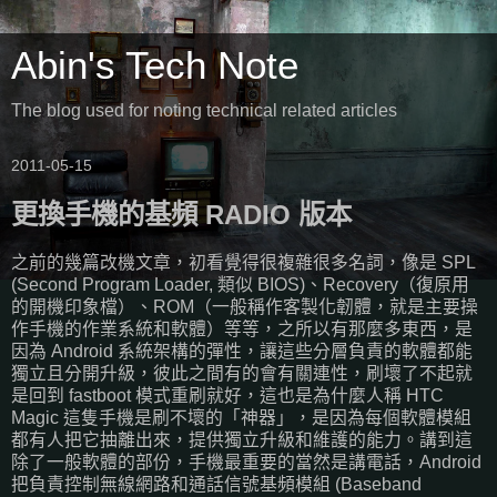
Abin's Tech Note
The blog used for noting technical related articles
2011-05-15
更換手機的基頻 RADIO 版本
之前的幾篇改機文章，初看覺得很複雜很多名詞，像是 SPL
(Second Program Loader, 類似 BIOS)、Recovery（復原用
的開機印象檔）、ROM（一般稱作客製化韌體，就是主要操
作手機的作業系統和軟體）等等，之所以有那麼多東西，是
因為 Android 系統架構的彈性，讓這些分層負責的軟體都能
獨立且分開升級，彼此之間有的會有關連性，刷壞了不起就
是回到 fastboot 模式重刷就好，這也是為什麼人稱 HTC
Magic 這隻手機是刷不壞的「神器」，是因為每個軟體模組
都有人把它抽離出來，提供獨立升級和維護的能力。講到這
除了一般軟體的部份，手機最重要的當然是講電話，Android
把負責控制無線網路和通話信號基頻模組 (Baseband