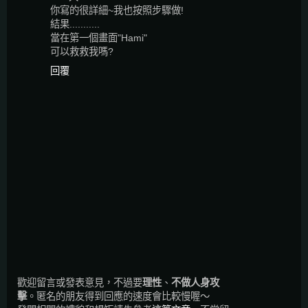
你寫的很詳細~我也按照步驟做!
結果...........
當在第一個畫面"Hami"
可以救救我嗎?
回覆
歡迎留言或發表意見，不過要
理性
、
不做人身攻
擊
。匿名的朋友得到回應的速度會比較慢喔～