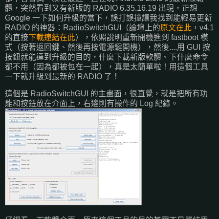
體，突然看到又有新版的 RADIO 6.35.16.19 出現，正想
Google 一下如何升級的當下，誤打誤撞讓我找到能輕易更新
RADIO 的神器：RadioSwitchGUI（論壇上的
原文在此
，v4.1
的直接
下載連結在此
），依照說明重新開機進到 fastboot 模
式（按著返回鍵、然後再按電源鍵開機），然後....用 GUI 按
按鈕就能達到升級的目的，什麼下載新版軟體、下什麼命令
都不用（因為都被包在一起），真是太簡單啦！用這個工具
一下就升級到最新的 RADIO 了！
這個是 RadioSwitchGUI 的主畫面，很直覺，就是把所有功
能和按鈕放在介面上，右邊則有操作的 Log 紀錄。