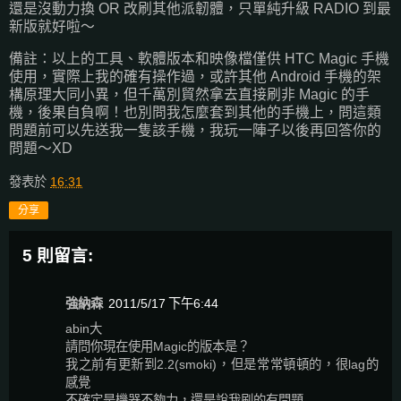
還是沒動力換 OR 改刷其他派韌體，只單純升級 RADIO 到最
新版就好啦～
備註：以上的工具、軟體版本和映像檔僅供 HTC Magic 手機
使用，實際上我的確有操作過，或許其他 Android 手機的架
構原理大同小異，但千萬別貿然拿去直接刷非 Magic 的手
機，後果自負啊！也別問我怎麼套到其他的手機上，問這類
問題前可以先送我一隻該手機，我玩一陣子以後再回答你的
問題～XD
發表於
16:31
分享
5 則留言:
強納森
2011/5/17 下午6:44
abin大
請問你現在使用Magic的版本是？
我之前有更新到2.2(smoki)，但是常常頓頓的，很lag的
感覺
不確定是機器不夠力，還是說我刷的有問題