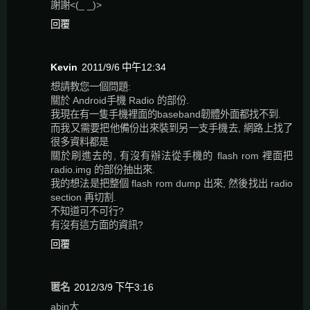
謝謝<(_ _)>
回覆
Kevin
2011/9/6 中午12:34
想請教您一個問題:
關於 Android手機 Radio 的部份.
我現在有一隻手機裡面的baseband韌體外面都找不到.
而我又需要把他備份出來裝到另一支手機去, 網路上找了
很多資料都是
關於刷進去的, 有沒有辦法從手機的 flash rom 裡面把
radio.img 的部份抽出來.
我的想法是把整個 flash rom dump 出來, 然後找出 radio
section 再切割.
不知道可不可行?
有沒有這方面的資訊?
回覆
匿名
2012/3/9 下午3:16
abin大