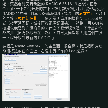
體，突然看到又有新版的 RADIO 6.35.16.19 出現，正想
Google 一下如何升級的當下，誤打誤撞讓我找到能輕易更新
RADIO 的神器：RadioSwitchGUI（論壇上的
原文在此
，v4.1
的直接
下載連結在此
），依照說明重新開機進到 fastboot 模
式（按著返回鍵、然後再按電源鍵開機），然後....用 GUI 按
按鈕就能達到升級的目的，什麼下載新版軟體、下什麼命令
都不用（因為都被包在一起），真是太簡單啦！用這個工具
一下就升級到最新的 RADIO 了！
這個是 RadioSwitchGUI 的主畫面，很直覺，就是把所有功
能和按鈕放在介面上，右邊則有操作的 Log 紀錄。