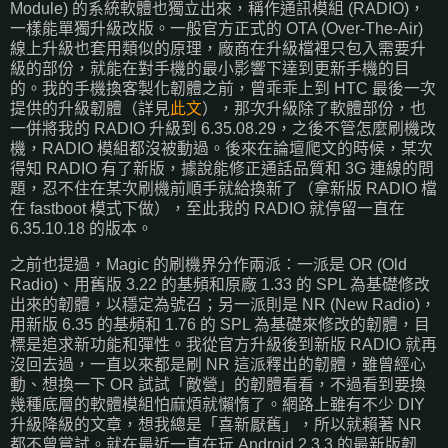
Module) 的系統軟體也獨立出來，稱作通訊模組 (RADIO)，
一樣能單獨升級改版。一般官方正式的 OTA (Over-The-Air)
線上升級也套用類似的原理，廠商在升級檔裡只包入需要升
級的部份，就能在對手機的最小影響下達到更新手機的目
的。我的手機換客製化韌體之前，曾乖乖上到 HTC 最後一次
提供的升級韌體（詳見
此文
），那次升級除了軟體部份，也
一併將我的 RADIO 升級到 6.35.08.29，之後不管怎麼刷機改
機，RADIO 模組都沒被動過。後來在論壇爬文的時候，某次
得知 RADIO 有了新版，據說能修正通話品質和 3G 連線的問
題，忍不住在某次刷機前順手就給換新了（拿新版 RADIO 檔
在 fastboot 模式下做），至此我的 RADIO 就停留一直在
6.35.10.18 的版本。
之前也提過，Magic 的刷機界分作兩派：一派是 OR (Old
Radio)、用舊版 3.22 的基頻和原廠 1.33 的 SPL 為基礎修改
出來的韌體，以穩定為號召；另一派則是 NR (New Radio)，
用新版 6.35 的基頻和 1.76 的 SPL 為基礎來修改的韌體，目
標是追求新功能和彈性。我從官方升級後到新版 RADIO 就再
沒回去過，一直以來都是刷 NR 這派釋出的韌體，雖曾經心
動、想換一下 OR 試試「敵營」的韌體看看，不過看到要換
幾種底層的軟體模組怕麻煩就懶惰了。網路上雖有不少 DIY
升級降級的文章，想我總是「喜新厭舊」，所以就賴著 NR
都不曾嘗試。就在最近一直在玩 Android 2.3.3 的最新版韌