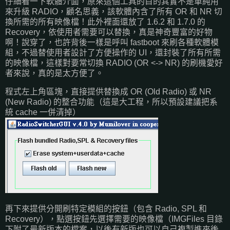
仔細看一下軟體介面，原來這個工具的目的其實不是單純用
來升級 RADIO，顧名思義，該軟體內含了所有 OR 和 NR 切
換所需的所有映像檔！此外裡面還放了 1.6.2 和 1.7.0 的
Recovery，依使用者需要可以替換，真是神奇豐富的好物
啊！說穿了，也許背後一樣是呼叫 fastboot 來刷各種軟體模
組，不過替使用者設計了方便操作的 UI，還封裝了所有所需
的映像檔，這樣對要常切換 RADIO (OR <-> NR) 的刷機愛好
者來說，真的是太方便了。
程式左上角區塊，直接提供替換成 OR (Old Radio) 或 NR
(New Radio) 的整合功能（這是大工程，所以預設建議把系
統 cache 一併清掉）
再下來提供分開刷特定模組的按鈕（包含 Radio, SPL 和
Recovery），點選按鈕先選擇需要的映像檔（IMGFiles 目錄
下附了最新版本的檔案，以後有新版也可以自己複製進來後