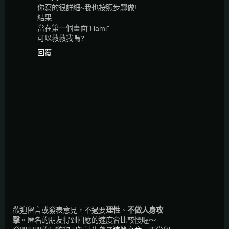
你寫的很詳細~我也按照步驟做!
結果...........
當在第一個畫面"Hami"
可以救救我嗎?
回覆
歡迎留言或發表意見，不過要
理性
、
不做人身攻
擊
。匿名的朋友得到回應的速度會比較慢喔～