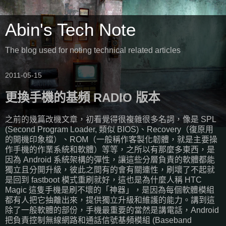
Abin's Tech Note
The blog used for noting technical related articles
2011-05-15
更換手機的基頻 RADIO 版本
之前的幾篇改機文章，初看覺得很複雜很多名詞，像是 SPL
(Second Program Loader, 類似 BIOS)、Recovery（復原用
的開機印象檔）、ROM（一般稱作客製化韌體，就是主要操
作手機的作業系統和軟體）等等，之所以有那麼多東西，是
因為 Android 系統架構的彈性，讓這些分層負責的軟體都能
獨立且分開升級，彼此之間有的會有關連性，刷壞了不起就
是回到 fastboot 模式重刷就好，這也是為什麼人稱 HTC
Magic 這隻手機是刷不壞的「神器」，是因為每個軟體模組
都有人把它抽離出來，提供獨立升級和維護的能力。講到這
除了一般軟體的部份，手機最重要的當然是講電話，Android
把負責控制無線網路和通話信號基頻模組 (Baseband