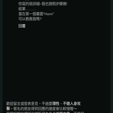
你寫的很詳細~我也按照步驟做!
結果...........
當在第一個畫面"Hami"
可以救救我嗎?
回覆
歡迎留言或發表意見，不過要
理性
、
不做人身攻
擊
。匿名的朋友得到回應的速度會比較慢喔～