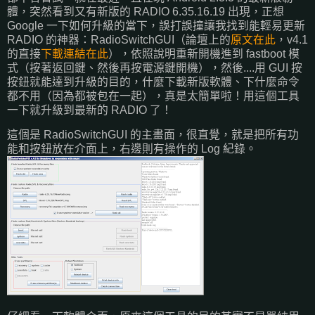
體，突然看到又有新版的 RADIO 6.35.16.19 出現，正想
Google 一下如何升級的當下，誤打誤撞讓我找到能輕易更新
RADIO 的神器：RadioSwitchGUI（論壇上的
原文在此
，v4.1
的直接
下載連結在此
），依照說明重新開機進到 fastboot 模
式（按著返回鍵、然後再按電源鍵開機），然後....用 GUI 按
按鈕就能達到升級的目的，什麼下載新版軟體、下什麼命令
都不用（因為都被包在一起），真是太簡單啦！用這個工具
一下就升級到最新的 RADIO 了！
這個是 RadioSwitchGUI 的主畫面，很直覺，就是把所有功
能和按鈕放在介面上，右邊則有操作的 Log 紀錄。