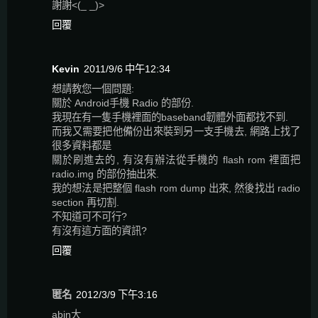
謝謝<(_ _)>
回覆
Kevin
2011/9/6 中午12:34
想請教您一個問題:
關於 Android手機 Radio 的部份.
我現在有一隻手機裡面的baseband韌體外面都找不到.
而我又需要把他備份出來裝到另一支手機去, 網路上找了
很多資料都是
關於刷進去的, 有沒有辦法從手機的 flash rom 裡面把
radio.img 的部份抽出來.
我的想法是把整個 flash rom dump 出來, 然後找出 radio
section 再切割.
不知道可不可行?
有沒有這方面的資訊?
回覆
匿名
2012/3/9 下午3:16
abin大