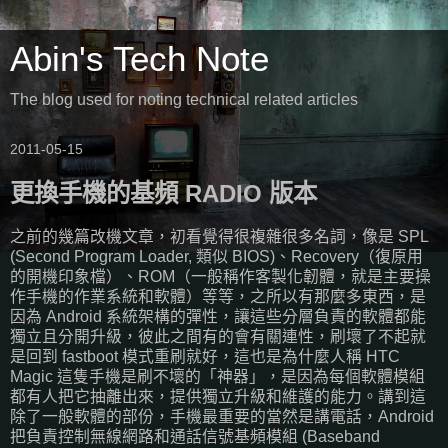
Abin's Tech Note
The blog used for noting technical related articles
2011-05-15
更換手機的基頻 RADIO 版本
之前的幾篇改機文章，初看覺得很複雜很多名詞，像是 SPL
(Second Program Loader, 類似 BIOS)、Recovery（復原用
的開機印象檔）、ROM（一般稱作客製化韌體，就是主要操
作手機的作業系統和軟體）等等，之所以有那麼多東西，是
因為 Android 系統架構的彈性，讓這些分層負責的軟體都能
獨立且分開升級，彼此之間有的會有關連性，刷壞了不起就
是回到 fastboot 模式重刷就好，這也是為什麼人稱 HTC
Magic 這隻手機是刷不壞的「神器」，是因為每個軟體模組
都有人把它抽離出來，提供獨立升級和維護的能力。講到這
除了一般軟體的部份，手機最重要的當然是講電話，Android
把負責控制無線網路和通話信號基頻模組 (Baseband