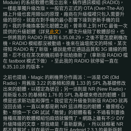
Module) 的系統軟體也獨立出來，稱作通訊模組 (RADIO)，
一樣能單獨升級改版。一般官方正式的 OTA (Over-The-Air)
線上升級也套用類似的原理，廠商在升級檔裡只包入需要升
級的部份，就能在對手機的最小影響下達到更新手機的目
的。我的手機換客製化韌體之前，曾乖乖上到 HTC 最後一次
提供的升級韌體（詳見
此文
），那次升級除了軟體部份，也
一併將我的 RADIO 升級到 6.35.08.29，之後不管怎麼刷機改
機，RADIO 模組都沒被動過。後來在論壇爬文的時候，某次
得知 RADIO 有了新版，據說能修正通話品質和 3G 連線的問
題，忍不住在某次刷機前順手就給換新了（拿新版 RADIO 檔
在 fastboot 模式下做），至此我的 RADIO 就停留一直在
6.35.10.18 的版本。
之前也提過，Magic 的刷機界分作兩派：一派是 OR (Old
Radio)、用舊版 3.22 的基頻和原廠 1.33 的 SPL 為基礎修改
出來的韌體，以穩定為號召；另一派則是 NR (New Radio)，
用新版 6.35 的基頻和 1.76 的 SPL 為基礎來修改的韌體，目
標是追求新功能和彈性。我從官方升級後到新版 RADIO 就再
沒回去過，一直以來都是刷 NR 這派釋出的韌體，雖曾經心
動、想換一下 OR 試試「敵營」的韌體看看，不過看到要換
幾種底層的軟體模組怕麻煩就懶惰了。網路上雖有不少 DIY
升級降級的文章，想我總是「喜新厭舊」，所以就賴著 NR
都不曾嘗試。就在最近一直在玩 Android 2.3.3 的最新版韌