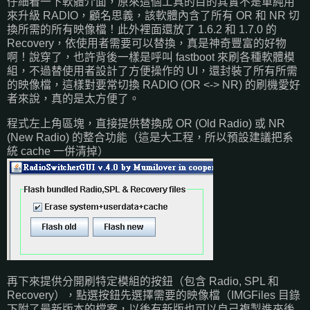
仔細看一下軟體介面，原來這個工具的目的其實不是單純用
來升級 RADIO，顧名思義，該軟體內含了所有 OR 和 NR 切
換所需的所有映像檔！此外裡面還放了 1.6.2 和 1.7.0 的
Recovery，依使用者需要可以替換，真是神奇豐富的好物
啊！說穿了，也許背後一樣是呼叫 fastboot 來刷各種軟體模
組，不過替使用者設計了方便操作的 UI，還封裝了所有所需
的映像檔，這樣對要常切換 RADIO (OR <-> NR) 的刷機愛好
者來說，真的是太方便了。
程式左上角區塊，直接提供替換成 OR (Old Radio) 或 NR
(New Radio) 的整合功能（這是大工程，所以預設建議把系
統 cache 一併清掉）
再下來提供分開刷特定模組的按鈕（包含 Radio, SPL 和
Recovery），點選按鈕先選擇需要的映像檔（IMGFiles 目錄
下附了最新版本的檔案，以後有新版也可以自己複製進來後