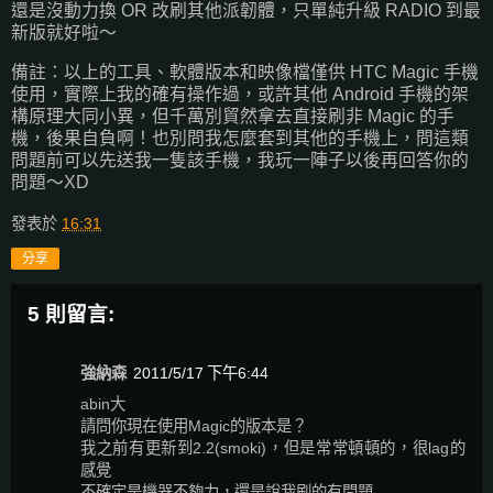
還是沒動力換 OR 改刷其他派韌體，只單純升級 RADIO 到最
新版就好啦～
備註：以上的工具、軟體版本和映像檔僅供 HTC Magic 手機
使用，實際上我的確有操作過，或許其他 Android 手機的架
構原理大同小異，但千萬別貿然拿去直接刷非 Magic 的手
機，後果自負啊！也別問我怎麼套到其他的手機上，問這類
問題前可以先送我一隻該手機，我玩一陣子以後再回答你的
問題～XD
發表於
16:31
分享
5 則留言:
強納森
2011/5/17 下午6:44
abin大
請問你現在使用Magic的版本是？
我之前有更新到2.2(smoki)，但是常常頓頓的，很lag的
感覺
不確定是機器不夠力，還是說我刷的有問題