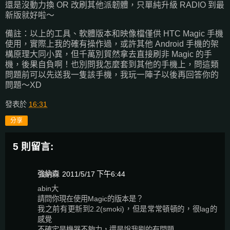
還是沒動力換 OR 改刷其他派韌體，只單純升級 RADIO 到最
新版就好啦～
備註：以上的工具、軟體版本和映像檔僅供 HTC Magic 手機
使用，實際上我的確有操作過，或許其他 Android 手機的架
構原理大同小異，但千萬別貿然拿去直接刷非 Magic 的手
機，後果自負啊！也別問我怎麼套到其他的手機上，問這類
問題前可以先送我一隻該手機，我玩一陣子以後再回答你的
問題～XD
發表於
16:31
分享
5 則留言:
強納森
2011/5/17 下午6:44
abin大
請問你現在使用Magic的版本是？
我之前有更新到2.2(smoki)，但是常常頓頓的，很lag的
感覺
不確定是機器不夠力，還是說我刷的有問題