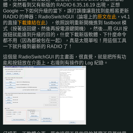
體，突然看到又有新版的 RADIO 6.35.16.19 出現，正想
Google 一下如何升級的當下，誤打誤撞讓我找到能輕易更新
RADIO 的神器：RadioSwitchGUI（論壇上的
原文在此
，v4.1
的直接
下載連結在此
），依照說明重新開機進到 fastboot 模
式（按著返回鍵、然後再按電源鍵開機），然後....用 GUI 按
按鈕就能達到升級的目的，什麼下載新版軟體、下什麼命令
都不用（因為都被包在一起），真是太簡單啦！用這個工具
一下就升級到最新的 RADIO 了！
這個是 RadioSwitchGUI 的主畫面，很直覺，就是把所有功
能和按鈕放在介面上，右邊則有操作的 Log 紀錄。