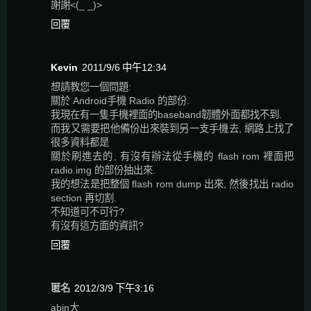
謝謝<(_ _)>
回覆
Kevin
2011/9/6 中午12:34
想請教您一個問題:
關於 Android手機 Radio 的部份.
我現在有一隻手機裡面的baseband韌體外面都找不到.
而我又需要把他備份出來裝到另一支手機去, 網路上找了
很多資料都是
關於刷進去的, 有沒有辦法從手機的 flash rom 裡面把
radio.img 的部份抽出來.
我的想法是把整個 flash rom dump 出來, 然後找出 radio
section 再切割.
不知道可不可行?
有沒有這方面的資訊?
回覆
匿名
2012/3/9 下午3:16
abin大