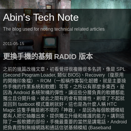
Abin's Tech Note
The blog used for noting technical related articles
2011-05-15
更換手機的基頻 RADIO 版本
之前的幾篇改機文章，初看覺得很複雜很多名詞，像是 SPL
(Second Program Loader, 類似 BIOS)、Recovery（復原用
的開機印象檔）、ROM（一般稱作客製化韌體，就是主要操
作手機的作業系統和軟體）等等，之所以有那麼多東西，是
因為 Android 系統架構的彈性，讓這些分層負責的軟體都能
獨立且分開升級，彼此之間有的會有關連性，刷壞了不起就
是回到 fastboot 模式重刷就好，這也是為什麼人稱 HTC
Magic 這隻手機是刷不壞的「神器」，是因為每個軟體模組
都有人把它抽離出來，提供獨立升級和維護的能力。講到這
除了一般軟體的部份，手機最重要的當然是講電話，Android
把負責控制無線網路和通話信號基頻模組 (Baseband