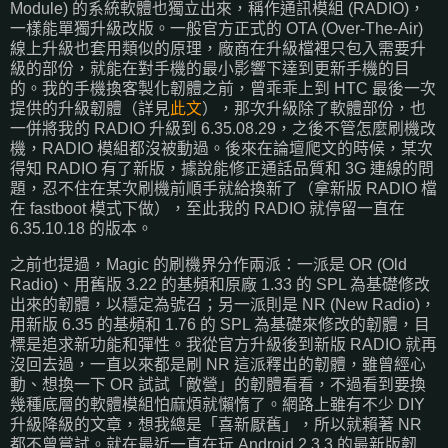
Module) 的系統軟體也獨立出來，稱作通訊模組 (RADIO)，
一樣能單獨升級改版。一般官方正式的 OTA (Over-The-Air)
線上升級也套用類似的原理，廠商在升級檔裡只包入需要升
級的部份，就能在對手機的最小影響下達到更新手機的目
的。我的手機換客製化韌體之前，曾乖乖上到 HTC 最後一次
提供的升級韌體（詳見
此文
），那次升級除了軟體部份，也
一併將我的 RADIO 升級到 6.35.08.29，之後不管怎麼刷機改
機，RADIO 模組都沒被動過。後來在論壇爬文的時候，某次
得知 RADIO 有了新版，據說能修正通話品質和 3G 連線的問
題，忍不住在某次刷機前順手就給換新了（拿新版 RADIO 檔
在 fastboot 模式下做），至此我的 RADIO 就停留一直在
6.35.10.18 的版本。
之前也提過，Magic 的刷機界分作兩派：一派是 OR (Old
Radio)、用舊版 3.22 的基頻和原廠 1.33 的 SPL 為基礎修改
出來的韌體，以穩定為號召；另一派則是 NR (New Radio)，
用新版 6.35 的基頻和 1.76 的 SPL 為基礎來修改的韌體，目
標是追求新功能和彈性。我從官方升級後到新版 RADIO 就再
沒回去過，一直以來都是刷 NR 這派釋出的韌體，雖曾經心
動、想換一下 OR 試試「敵營」的韌體看看，不過看到要換
幾種底層的軟體模組怕麻煩就懶惰了。網路上雖有不少 DIY
升級降級的文章，想我總是「喜新厭舊」，所以就賴著 NR
都不曾嘗試。就在最近一直在玩 Android 2.3.3 的最新版韌