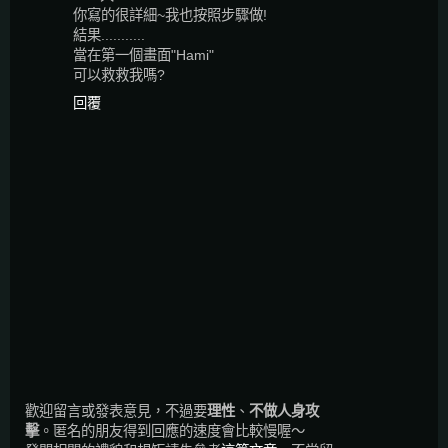
你寫的很詳細~我也按照步驟做!
結果...........
當在第一個畫面"Hami"
可以救救我嗎?
回覆
歡迎留言或發表意見，不過要
理性
、
不做人身攻
擊
。匿名的朋友得到回應的速度會比較慢喔～