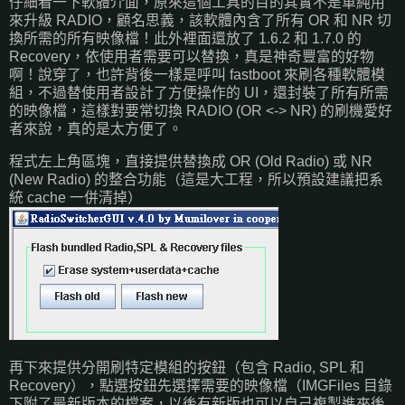
仔細看一下軟體介面，原來這個工具的目的其實不是單純用
來升級 RADIO，顧名思義，該軟體內含了所有 OR 和 NR 切
換所需的所有映像檔！此外裡面還放了 1.6.2 和 1.7.0 的
Recovery，依使用者需要可以替換，真是神奇豐富的好物
啊！說穿了，也許背後一樣是呼叫 fastboot 來刷各種軟體模
組，不過替使用者設計了方便操作的 UI，還封裝了所有所需
的映像檔，這樣對要常切換 RADIO (OR <-> NR) 的刷機愛好
者來說，真的是太方便了。
程式左上角區塊，直接提供替換成 OR (Old Radio) 或 NR
(New Radio) 的整合功能（這是大工程，所以預設建議把系
統 cache 一併清掉）
再下來提供分開刷特定模組的按鈕（包含 Radio, SPL 和
Recovery），點選按鈕先選擇需要的映像檔（IMGFiles 目錄
下附了最新版本的檔案，以後有新版也可以自己複製進來後