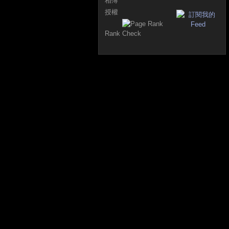
相簿
授權
Rank