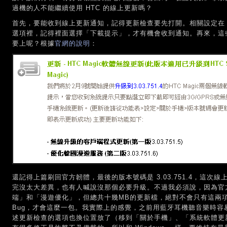
過機的人不能繼續使用 HTC 的線上更新嗎？
首先，要能收到線上更新通知，記得更新檢查要先打開。相關設定在
選項裡，記得裡面選擇「下載提示」，才有機會收到通知。再來，這
要上呢？根據
官網的說明
：
還記得上篇刷回官方韌體，最後的版本號碼是 3.03.751.4，這次線上更新
完沒太大差異，也有人喊說沒那個必要升級。不過我必須說，因為官
端」和「漫遊優化」，但總共十幾MB的更新檔，絕對不會只有這兩
Bug，才會這麼一包。我實際上的感覺，之前用藍牙耳機聽音樂時容
述更新檢查的選項也換位置放了（移到「關於手機」、「系統軟體更