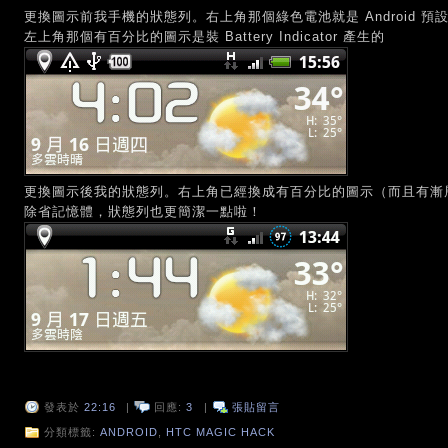
更換圖示前我手機的狀態列。右上角那個綠色電池就是 Android 
左上角那個有百分比的圖示是裝 Battery Indicator 產生的
更換圖示後我的狀態列。右上角已經換成有百分比的圖示（而且有漸層色變化），
除省記憶體，狀態列也更簡潔一點啦！
發表於
22:16
|
回應:
3
|
張貼留言
分類標籤:
ANDROID
,
HTC MAGIC HACK