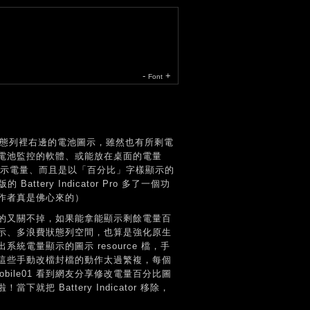
-
+
Font
角、狀態列裡右邊的電池圖示，雖然也有所剩電
電池監控的軟體、或能放在桌面的電量
列顯示電量、而且是以「百分比」字樣顯示的
ery Indicator Pro 多了一個功
作者真是佛心來的）
原生的又關不掉，如果能拿能顯示剩餘電量百
示、多浪費狀態列空間，也算是強化原生
電量顯示的圖示 resource 檔，手
這些手動改檔封檔的動作太過繁複，每個
ile01 看到網友分享修改電量百分比圖
就把 Battery Indicator 移除，