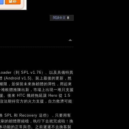
閱讀全文
der（到 SPL v1.76）、以及具備特異
體 (Android v1.5)、裝上最後的更新，然
ot 權限，並保留未來換韌體的彈性，用起來
著一堆軟體推陳出新，市場上出現一堆只支援
援。後來 HTC 幾經拖延讓 Hero 從 1.5
也沒法期待官方的火力支援，自力救濟可能
L 和 Recovery 這些），只要用客
、選擇想刷的韌體壓縮檔，執行下去就完成啦！換
本功能的正常與否。之前遲遲不去換客製