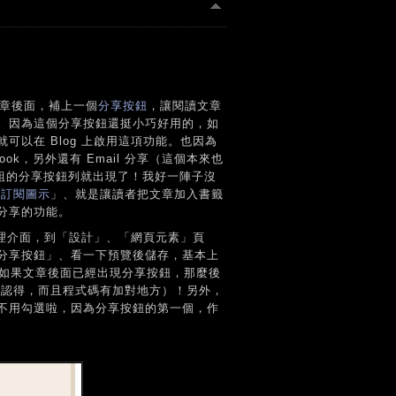
 文章後面，補上一個
分享按鈕
，讓閱讀文章
。因為這個分享按鈕還挺小巧好用的，如
以在 Blog 上啟用這項功能。也因為
ook，另外還有 Email 分享（這個本來也
樣五個按鈕一組的分享按鈕列就出現了！我好一陣子沒
「
訂閱圖示
」、就是讓讀者把文章加入書籤
分享的功能。
管理介面，到「設計」、「網頁元素」頁
分享按鈕」、看一下預覽後儲存，基本上
一下、如果文章後面已經出現分享按鈕，那麼後
r 認得，而且程式碼有加對地方）！另外，
不用勾選啦，因為分享按鈕的第一個，作