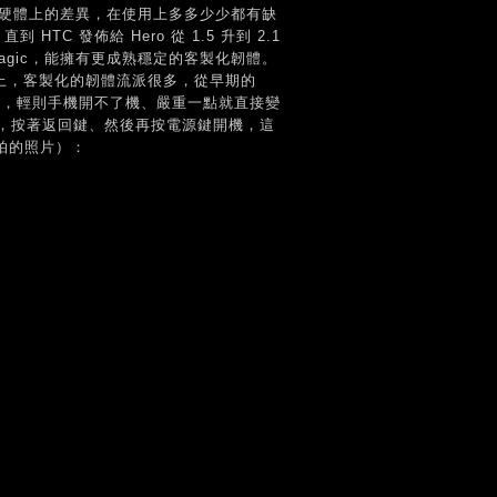
因為硬體上的差異，在使用上多多少少都有缺
C 發佈給 Hero 從 1.5 升到 2.1
Magic，能擁有更成熟穩定的客製化韌體。
上，客製化的韌體流派很多，從早期的
不小心，輕則手機開不了機、嚴重一點就直接變
，按著返回鍵、然後再按電源鍵開機，這
人拍的照片）：