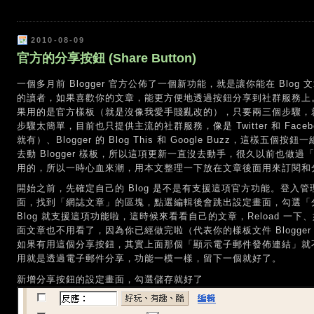
2010-08-09
官方的分享按鈕 (Share Button)
一個多月前 Blogger 官方公佈了一個新功能，就是讓你能在 Blog
的讀者，如果喜歡你的文章，能更方便地透過按鈕分享到社群服務上
果用的是官方樣板（就是沒像我愛手賤亂改的），只要兩三個步驟，就可
步驟太簡單，目前也只提供主流的社群服務，像是 Twitter 和 Faceb
就有）、Blogger 的 Blog This 和 Google Buzz，這
去動 Blogger 樣板，所以這項更新一直沒去動手，很久以前也做過
用的，所以一時心血來潮，用本文整理一下放在文章後面用來訂閱和
開始之前，先確定自己的 Blog 是不是有支援這項官方功能。登入
面，找到「網誌文章」的區塊，點選編輯後會跳出設定畫面，勾選「
Blog 就支援這項功能啦，這時候來看看自己的文章，Reload 
面文章也不用看了，因為你已經做完啦（代表你的樣板文件 Blogge
如果有用這個分享按鈕，其實上面那個「顯示電子郵件發佈連結」就
用就是透過電子郵件分享，功能一模一樣，留下一個就好了。
新增分享按鈕的設定畫面，勾選儲存就好了