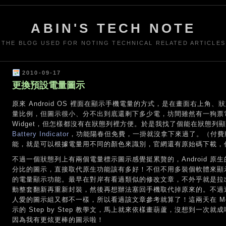
ABIN'S TECH NOTE
THE BLOG USED FOR NOTING TECHNICAL RELATED ARTICLES
2010-09-17
更換預設電量圖示
原來 Android OS 裡面在顯示手機電量的方式，是在畫面右上
量比例，但圖示很小、分不出到底還剩下多少電，坊間雖然有一狗票
Widget，但怎樣都沒有在狀態列裡方便。於是我找了個能在狀態
Battery Indicator
，功能陽春但免費，一掛就沒拿下來過了。（付費版的 Batt
能，就是可以根據電量用不同的顏色來識別，官網還有原始碼下載，
不過一個狀態列上有兩個電量標示圖示感覺挺累贅的，Android 
分比的圖示，直接取代原生功能該有多好！不但不用多裝個軟體來顯
的電量顯示功能。最早在對岸有看過類似的修改文章，不外乎就是拉出系統
動整套翻新再重新封裝，然後再想辦法塞回手機取代掉原來的。不過
人愛的圖示組又都不一樣，所以看過該文章參考就算了！這兩天在 Mob
示的 Step by Step 教學文，馬上就來依樣畫葫蘆，沒想到一次就成啦！當下
因為我有更炫更棒的圖示啦！