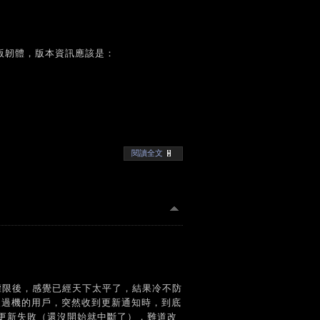
歐版韌體，版本資訊應該是：
閱讀全文
t 權限後，感覺已經天下太平了，結果冷不防
改過機的用戶，突然收到更新通知時，到底
更新失敗（還沒開始就中斷了），難道改