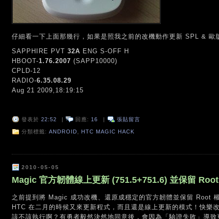
仔細看一下上面那幾行，如果是照我之前的改機動作更新 SPL & 
SAPPHIRE PVT
32A
ENG S-OFF H
HBOOT-
1.76.2007
(SAPP10000)
CPLD-12
RADIO-
6.35.08.29
Aug 21 2009,18:19:15
發表於
22:52
|
回應:
16
|
張貼留言
分類標籤:
ANDROID
,
HTC MAGIC HACK
2010-05-05
Magic 官方韌體線上更新 (751.5+751.6) 並保留 Root
之前提到將 Magic 成功改機、還原成穩定的官方韌體並保留 Roo
HTC 在二月的時候又來更新程式，而且還是線上更新的模式！快樂
該不該執行啊？有勇者毅然決然地同意後，會因為「驗證失敗」導致