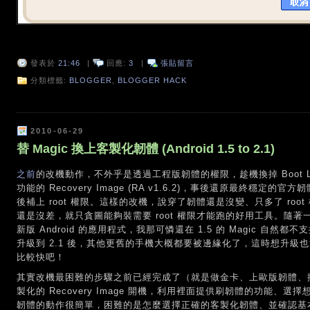
發表於
21:46
|
回應:
3
|
張貼留言
分類標籤:
BLOGGER
,
BLOGGER HACK
2010-06-29
替 Magic 換上客製化韌體 (Android 1.5 to 2.1)
之前
的改機動作，不外乎是透過工程版韌體的權限，趁機換掉 Boot Loa
功能的 Recovery Image (RA v1.6.2)，事後還原最終穩定的官方韌
後補上 root 權限。這樣的改機，說穿了韌體還是沒變、只多了 ro
還是沒差，就只貪圖能夠裝需要 root 權限才能跑的好用工具。隨
新版 Android 的應用程式，我那可憐還在 1.5 的 Magic 自然都不支
升級到 2.1 後，其他更舊的手機大概都要被邊緣化了，這時想升級
比較快吧！
其實改機最困難的步驟之前已經完成了（就是做金卡、上歐版韌體、換 SP
製化的 Recovery Image 開機，利用裡面提供刷韌體的功能
韌體的動作很簡單，困難的是怎麼選擇正確的客製化韌體、並確認基