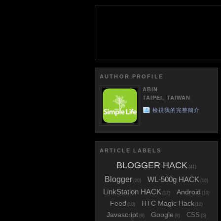
AUTHOR PROFILE
ABIN
TAIPEI, TAIWAN
檢視我的完整簡介
ARTICLE LABELS
BLOGGER HACK
(41)
Blogger
WL-500g HACK
(20)
(16)
LinkStation HACK
Android
(12)
(10)
Feed
HTC Magic Hack
(10)
(10)
Javascript
Google
CSS
(9)
(8)
(5)