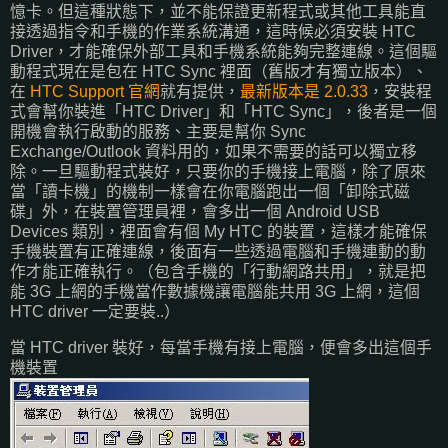
憶卡。但這種狀態下，並不能保證更新程式或其他工具能直
接透過指令和手機的作業系統溝通，這時候必須安裝 HTC
Driver，才能確保外部工具和手機系統能夠完整連線。這個驅
動程式現在是包在 HTC Sync 裡面（舊版才有獨立版本）、
在
HTC Support 官網
就有提供，
最新版本是 2.0.33
，安裝程
式會幫你裝進「HTC Driver」和「HTC Sync」，後者是一個
開機會執行啟動的服務、主要是幫你 Sync
Exchange/Outlook 資料用的，如果不需要的話可以獨立移
除。一旦驅動程式裝好，只要你的手機接上電腦，除了原來
當「讀卡機」的機制一樣會在你電腦跑出一個「卸除式磁
碟」外，在裝置管理員裡，會多出一個 Android USB
Devices 類別，裡面會有個 My HTC 的裝置，這樣才能確保
手機裝置有正確連線，後面有一些透過電腦和手機連動的動
作才能正確執行。（包含手機的「行動網路共用」，就是把
能 3G 上網的手機當作數據機讓電腦能共用 3G 上網，這個
HTC driver 一定要裝..）
當 HTC driver 裝好，每當手機有接上電腦，便會多出這個手
機裝置