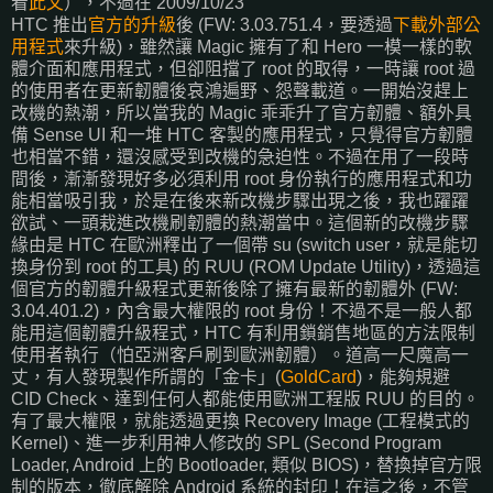
看
此文
），不過在 2009/10/23
HTC 推出
官方的升級
後 (FW: 3.03.751.4，要透過
下載外部公
用程式
來升級)，雖然讓 Magic 擁有了和 Hero 一模一樣的軟
體介面和應用程式，但卻阻擋了 root 的取得，一時讓 root 過
的使用者在更新韌體後哀鴻遍野、怨聲載道。一開始沒趕上
改機的熱潮，所以當我的 Magic 乖乖升了官方韌體、額外具
備 Sense UI 和一堆 HTC 客製的應用程式，只覺得官方韌體
也相當不錯，還沒感受到改機的急迫性。不過在用了一段時
間後，漸漸發現好多必須利用 root 身份執行的應用程式和功
能相當吸引我，於是在後來新改機步驟出現之後，我也躍躍
欲試、一頭栽進改機刷韌體的熱潮當中。這個新的改機步驟
緣由是 HTC 在歐洲釋出了一個帶 su (switch user，就是能切
換身份到 root 的工具) 的 RUU (ROM Update Utility)，透過這
個官方的韌體升級程式更新後除了擁有最新的韌體外 (FW:
3.04.401.2)，內含最大權限的 root 身份！不過不是一般人都
能用這個韌體升級程式，HTC 有利用鎖銷售地區的方法限制
使用者執行（怕亞洲客戶刷到歐洲韌體）。道高一尺魔高一
丈，有人發現製作所謂的「金卡」(
GoldCard
)，能夠規避
CID Check、達到任何人都能使用歐洲工程版 RUU 的目的。
有了最大權限，就能透過更換 Recovery Image (工程模式的
Kernel)、進一步利用神人修改的 SPL (Second Program
Loader, Android 上的 Bootloader, 類似 BIOS)，替換掉官方限
制的版本，徹底解除 Android 系統的封印！在這之後，不管