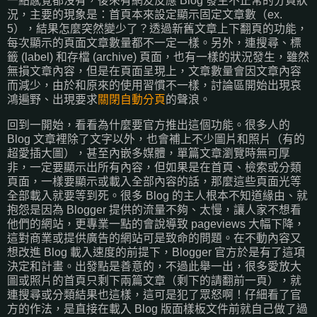
一點感覺都沒有，後來有網友反應 Blog 發生不正常的分頁狀
況，主要的現象是：首頁本來設定顯示固定文章數（ex.
5），結果怎麼突然變少了？透過新舊文章上下翻頁的功能，
每次顯示的頁面文章數量都不一定一樣。另外，連搜尋、標
籤 (label) 和存檔 (archive) 頁面，也有一樣的狀況發生，雖然
無損文章內容，但是在頁面呈現上，文章數量會因文章內容
而減少，由於和原來的使用習慣不一樣，討論區開始出現哀
鴻遍野、出現要求
關閉自動分頁
的聲浪。
回到一開始，看看為什麼要官方推出這個功能。很多人的
Blog 文章裡除了文字以外，也會補上不少圖片和照片（有的
超愛插大圖），甚至內嵌多媒體，單篇文章瀏覽時無可厚
非，一定要顯示出所有內容，但如果是在首頁、檢索或分類
頁面，一樣要顯示或載入全部內容的話，那麼這些頁面光等
全部載入就要等到死。很多 Blog 的主人根本不知道緣由、就
抱怨是因為 Blogger 提供的流量不夠、太慢，讓人家不想看
他們的網站，更專業一點的會說導致 pageviews 大幅下降，
這對商業或提供廣告的網站可是致命的問題。在不動內容又
想改進 Blog 載入速度的前提下，Blogger 官方於是有了這項
決定和計畫。出發點是善意的，不過此舉一出，很多愛放大
圖或照片的首頁只剩下兩篇文章（剩下的請翻前一頁），就
連搜尋或分類結果也這樣，這可是犯了眾怒啊！仔細看了官
方的作法，是直接在載入 Blog 版面樣板文件前就自己做了過