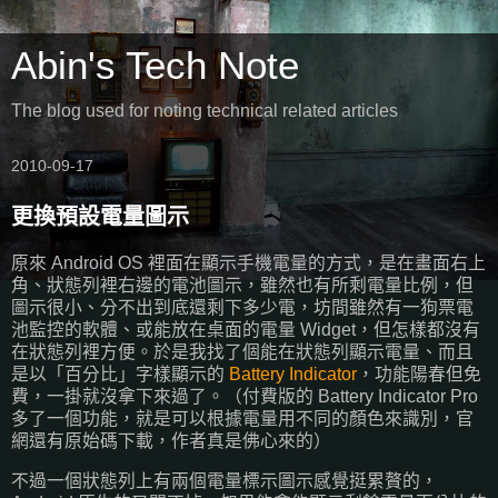
Abin's Tech Note
The blog used for noting technical related articles
2010-09-17
更換預設電量圖示
原來 Android OS 裡面在顯示手機電量的方式，是在畫面右上
角、狀態列裡右邊的電池圖示，雖然也有所剩電量比例，但
圖示很小、分不出到底還剩下多少電，坊間雖然有一狗票電
池監控的軟體、或能放在桌面的電量 Widget，但怎樣都沒有
在狀態列裡方便。於是我找了個能在狀態列顯示電量、而且
是以「百分比」字樣顯示的
Battery Indicator
，功能陽春但免
費，一掛就沒拿下來過了。（付費版的 Battery Indicator Pro
多了一個功能，就是可以根據電量用不同的顏色來識別，官
網還有原始碼下載，作者真是佛心來的）
不過一個狀態列上有兩個電量標示圖示感覺挺累贅的，