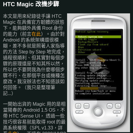
HTC Magic 改機步驟
本文是用來紀錄徒手讓 HTC
Magic 在具備官方韌體的狀態
下，能夠額外具備 Root 身份
的能力（前言
在此
）。由於對
Android 的系統架構還很模
糊，差不多就是照著人家指導
的方法 Step by Step 地完成，
過程很順利、但其實對每個步
驟的原理還是不知其所以然，
所以也不要問我為什麼哪個步
驟不行、在那個平台或機種怎
麼改，我沒辦法也不知道該如
何回答。（我只是整理筆
記...）
一開始出貨的 Magic 用的是相
當陽春的 Android 1.5 OS，不
帶 HTC Sense UI， 透過一些
技巧很容易就能取得 root 的最
高系統權限（SPL v1.33，詳