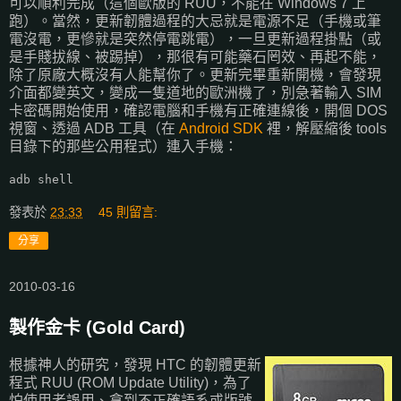
可以順利完成（這個歐版的 RUU，不能在 Windows 7 上
跑）。當然，更新韌體過程的大忌就是電源不足（手機或筆
電沒電，更慘就是突然停電跳電），一旦更新過程掛點（或
是手賤拔線、被踢掉），那很有可能藥石罔效、再起不能，
除了原廠大概沒有人能幫你了。更新完畢重新開機，會發現
介面都變英文，變成一隻道地的歐洲機了，別急著輸入 SIM
卡密碼開始使用，確認電腦和手機有正確連線後，開個 DOS
視窗、透過 ADB 工具（在
Android SDK
裡，解壓縮後 tools
目錄下的那些公用程式）連入手機：
adb shell
發表於
23:33
45 則留言:
分享
2010-03-16
製作金卡 (Gold Card)
根據神人的研究，發現 HTC 的韌體更新
程式 RUU (ROM Update Utility)，為了
怕使用者誤用、拿到不正確語系或版號