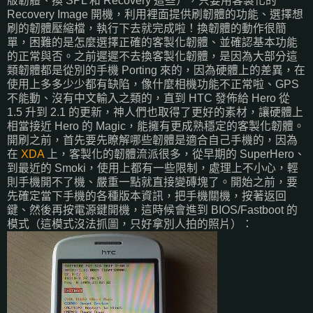
版韌體、換 SPL 和 Recovery 這些），只要用客製化的
Recovery Image 開機，利用裡面提供刷韌體的功能、選擇想
刷的韌體壓縮檔，執行下去就完成啦！換韌體的動作很簡
單，困難的是怎麼選擇正確的客製化韌體、並確認基本功能
的正常與否。之前遲遲不去換客製化韌體，是因為大部分這
類韌體都是從別的手機 Porting 來的，因為硬體上的差異，在
使用上多多少少都有缺陷，像什麼相機功能不正常啦、GPS
不能動、沒有中文輸入之類的，直到 HTC 發佈給 Hero 從
1.5 升到 2.1 的更新，神人們也取得了更好的素材，讓硬體上
相當接近 Hero 的 Magic，能擁有更成熟穩定的客製化韌體。
開刷之前，首先要先瞭解哪些韌體是適合自己手機的，因為
在
XDA
上，客製化的韌體流派很多，從早期的 SuperHero、
到最近的 Smoki，使用上都有一些限制，處理上不小心，輕
則手機開不了機、嚴重一點就直接變磚塊了。開始之前，要
先確定當下手機的各種版本資訊，把手機關機，按著返回
鍵、然後再按電源鍵開機，這時候會進到 BIOS/Fastboot 的
模式（這模式沒法抓圖，只好拿別人拍的照片）：