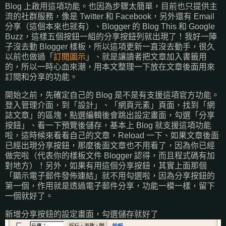
Blog 上啟用這項功能。也因為步驟太簡單，目前也只提供主
流的社群服務，像是 Twitter 和 Facebook，另外還有 Email
分享（這個本來也就有）、Blogger 的 Blog This 和 Google
Buzz，這樣五個按鈕一組的分享按鈕列就出現了！我好一陣
子沒去動 Blogger 樣板，所以這項更新一直沒去動手，很久
以前也做過「
訂閱圖示
」、就是讓讀者把文章加入書籤用
的，所以一時心血來潮，用本文整理一下放在文章後面用來
訂閱和分享的功能。
開始之前，先確定自己的 Blog 是不是有支援這項官方功能。
登入管理介面，到「設計」、「網頁元素」頁面，找到「網
誌文章」的區塊，點選編輯後會跳出設定畫面，勾選「分享
按鈕」、看一下預覽後儲存，基本上 Blog 就支援這項功能
啦，這時候來看看自己的文章，Reload 一下、如果文章後面
已經出現分享按鈕，那麼後面文章也不用看了，因為你已經
做完啦（代表你的樣板文件 Blogger 認得，而且程式碼有加
對地方）！另外，如果有用這個分享按鈕，其實上面那個
「顯示電子郵件發佈連結」就不用勾選啦，因為分享按鈕的
第一個，作用就是透過電子郵件分享，功能一模一樣，留下
一個就好了。
新增分享按鈕的設定畫面，勾選儲存就好了