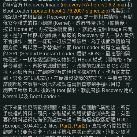
的非官方 Recovery Image (
recovery-RA-hero-v1.6.2.img
) 和
Boot Loader (
update-hboot-1.76.2007-signed.zip
) 複製到手
機記憶卡的根目錄。Recovery Image 是一個相當精簡、有點
像安全模式的核心韌體 (Kernel)，透過開機切換（關機後，
按著 Home 鍵、再按電源鍵開機），就能用這個 Image 來開
機，進行工程模式的維護。原廠的 Recovery 模式一般人當然
不會操作，而且一樣有一堆檢查和驗證，為了後面改機換韌
體方便，所以要一併替換掉。而 Boot Loader 就是之前提過
的 SPL (Second Program Loader, 類似 BIOS)、最底層的開
機程式，一樣能透過開機切換進到 HBoot 模式（關機後，按
著音量鍵下、再按電源鍵開機），改機前如果連 BIOS 都換
掉，那麼所有官方韌體裡有的桎梏就都解開了。也有網友提
到，只要 SPL 刷成功，在硬體沒故障的前提下，手機應該怎
麼刷都刷不壞啦～因此先複製這兩個檔案到手機根目錄，等
刷完工程版 RUU 後取得 root 權限，就能替換 Recovery 用的
Kernel 以及 Boot Loader。
接下來開始更新歐版韌體。請注意，這個動作開始後，所有
手機裡的資料、簡訊、安裝過的軟體就都會消失殆盡，有重
要的資料記得先備份到記憶卡裡。準備檔案歐版韌體 RUU
(Europe_3.04.401.2, files:
Part1
,
Part2
)，直接執行開始更新
韌體，只要有金卡、而且手機和電腦正確連線，這個步驟就