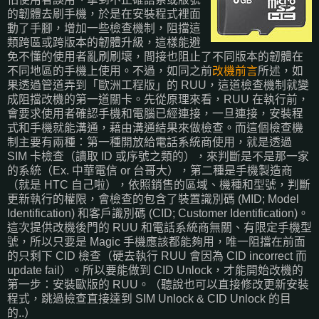
的韌體去刷手機，於是在安裝程式裡面
動了手腳，增加一些檢查機制，阻擋這
類跨區或跨版本的韌體升級，這樣能避
免不懂的使用者亂刷刷壞，間接也阻止了不同版本的韌體在
不同地區的手機上使用。不過，如同之前
改機前言
所述，如
果透過管道弄到「歐洲工程版」的 RUU，這道檢查機制就變
成阻擋改機的第一道關卡。先從原理來看，RUU 在執行前，
會要求使用者確認手機和電腦已經連接，一旦連接，安裝程
式和手機就能溝通，藉由溝通結果來做檢查。而這個檢查機
制主要有兩種：第一種開放給電話系統商使用，就是透過
SIM 卡檢查（讀取 ID 或序號之類的），來判斷是不是那一家
的系統（Ex. 中華電信 or 台哥大），第二種是手機製造商
（就是 HTC 自己啦），依照銷售的區域、機種和型號，判斷
更新執行的權限，會檢查的包含了裝置識別碼 (MID; Model
Identification) 和客戶識別碼 (CID; Customer Identification)。
這次提供改機後門的 RUU 和電話系統商無關、有限定手機型
號，所以只要是 Magic 手機應該都能夠用，唯一阻擋在前面
的只剩下 CID 檢查（硬去執行 RUU 會因為 CID incorrect 而
update fail）。所以要能做到 CID Unlock，才能開始改機的
第一步：安裝歐版的 RUU。（聽說也可以直接修改更新安裝
程式，跳過檢查直接達到 SIM Unlock & CID Unlock 的目
的..）