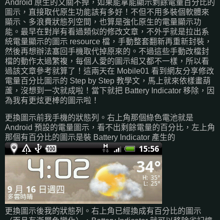
Android 原生的又關不掉，如果能拿能顯示剩餘電量百分比的
圖示，直接取代原生功能該有多好！不但不用多裝個軟體來
顯示、多浪費狀態列空間，也算是強化原生的電量顯示功
能。最早在對岸有看過類似的修改文章，不外乎就是拉出系
統電量顯示的圖示 resource 檔，手動整套翻新再重新封裝，
然後再想辦法塞回手機取代掉原來的。不過這些手動改檔封
檔的動作太過繁複，每個人愛的圖示組又都不一樣，所以看
過該文章參考就算了！這兩天在 Mobile01 看到網友分享修改
電量百分比圖示的 Step by Step 教學文，馬上就來依樣畫葫
蘆，沒想到一次就成啦！當下就把 Battery Indicator 移除，因
為我有更炫更棒的圖示啦！
更換圖示前我手機的狀態列。右上角那個綠色電池就是
Android 預設的電量圖示，看不出剩餘電量的百分比，左上角
那個有百分比的圖示是裝 Battery Indicator 產生的
更換圖示後我的狀態列。右上角已經換成有百分比的圖示