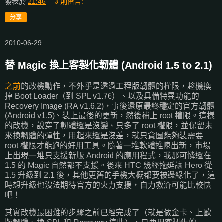
發表於
21:46
3 則留言:
分享
2010-06-29
替 Magic 換上客製化韌體 (Android 1.5 to 2.1)
之前
的改機動作，不外乎是透過工程版韌體的權限，趁機換
掉 Boot Loader（到 SPL v1.76）、以及具備特異功能的
Recovery Image (RA v1.6.2)，事後還原最終穩定的官方韌體
(Android v1.5)、裝上最後的更新，然後補上 root 權限。這樣
的改機，說穿了韌體還是沒變、只多了 root 權限，並保留未
來換韌體的彈性，用起來還是沒差，就只貪圖能夠裝需要
root 權限才能跑的好用工具。隨著一堆軟體推陳出新，市場
上出現一堆只支援新版 Android 的應用程式，我那可憐還在
1.5 的 Magic 自然都不支援。後來 HTC 幾經拖延讓 Hero 從
1.5 升級到 2.1 後，其他更舊的手機大概都要被邊緣化了，這
時想升級也沒法期待官方的火力支援，自力救濟可能比較快
吧！
其實改機最困難的步驟之前已經完成了（就是做金卡、上歐