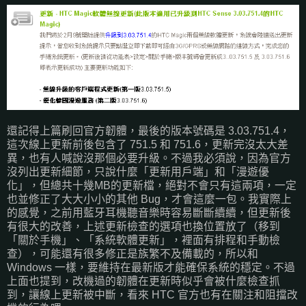
還記得上篇刷回官方韌體，最後的版本號碼是 3.03.751.4，
這次線上更新前後包含了 751.5 和 751.6，更新完沒太大差
異，也有人喊說沒那個必要升級。不過我必須說，因為官方
沒列出更新細節，只說什麼「更新用戶端」和「漫遊優
化」，但總共十幾MB的更新檔，絕對不會只有這兩項，一定
也並修正了大大小小的其他 Bug，才會這麼一包。我實際上
的感覺，之前用藍牙耳機聽音樂時容易斷斷續續，但更新後
有很大的改善，上述更新檢查的選項也換位置放了（移到
「關於手機」、「系統軟體更新」，裡面有排程和手動檢
查），可能還有很多修正是族繁不及備載的，所以和
Windows 一樣，要維持在最新版才能確保系統的穩定。不過
上面也提到，改機過的韌體在更新時似乎會被什麼檢查抓
到，讓線上更新被中斷，看來 HTC 官方也有在關注和阻擋改