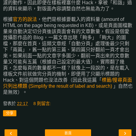
濾的動作，因此即便在樣板裡塞什麼 Hack，拿被「和諧」過
的資料來顯示，對版面內容調整自然也無能為力了。
根據
官方的說法
，他們是根據要載入的資料量 (amount of
HTML on the page being requested in KB)，或是頁面圖檔數
量來自動決定切分頁後該頁面會有的文章數量，假設是個愛
放攝影作品的 Blog，一篇文章出現「夠多」「夠大」的圖
檔，那麼在首頁，這類文章經「自動分頁」處理後最少只剩
下「兩篇」，舊一點的第三篇、第四篇只好翻前一頁才會出
來。如果前面一點的文章字多圖少，翻前一頁出來的文章數
量又可能有五篇（根據自己設定的最大值），實際翻了幾
頁，怎麼每頁的數量都不一樣？就像上一段說的，是在載入
樣板文件前就做完分頁的機制，即便用了只顯示標題的
Hack、對這個問題也沒法改善（因此我這篇「
標籤/搜尋頁面
只列出標題 (Simplify the result of label and search)
」自然也
是無效）。
發表於
22:17
8 則留言:
分享
‹
›
首頁