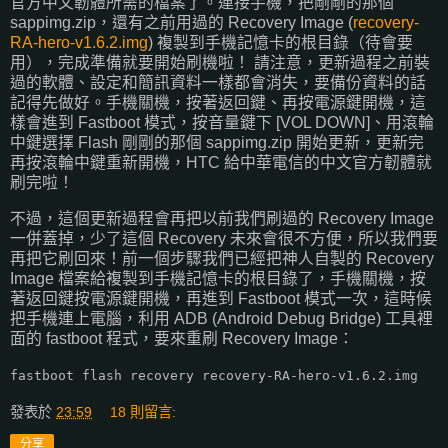
官方中文韌體所需的檔案了。連接手機，把剛剛的那個
sappimg.zip，還有之前用過的 Recovery Image (
recovery-
RA-hero-v1.6.2.img
) 複製到手機記憶卡的根目錄（待會要
用），完成準備就要開始刷機啦！ 請注意，更新過程之前裝
過的軟體、設定和簡訊資料一樣都會消失，要備份資料的話
記得先做好。手機關機，按著返回鍵、再按電源鍵開機，這
樣會進到 Fastboot 模式，按音量鍵下 [VOL DOWN]、用滾輪
中鍵選擇 Flash 剛剛的那個 sappimg.zip 開始更新，更新完
再按滾輪中鍵重新開機，HTC 給中華電信的中文官方韌體就
刷完啦！
不過，這個更新過程會再把以前我們刷過的 Recovery Image
一併蓋掉，少了這個 Recovery 未來會很不方便，所以我們要
再把它刷回來！前一個步驟我們已經把神人自製的 Recovery
Image 檔案給複製到手機記憶卡的根目錄了，手機關機，按
著返回鍵按電源鍵開機，再進到 Fastboot 模式一次，這時候
把手機連上電腦，利用 ADB (Android Debug Bridge) 工具裡
面的 fastboot 程式，要來重刷 Recovery Image：
fastboot flash recovery recovery-RA-hero-v1.6.2.img
發表於
23:59
18 則留言:
分享