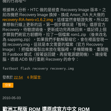
機的行為哩～
根據神人分析，HTC 做的是檢查 Recovery Image 版本。之
前改機把 Recovery Image 換掉、換成 Amon_RA 大大做的
recovery-RA-hero-v1.6.2.img
，這樣當然會驗證失敗。所以如
果想執行線上更新的話，第一個步驟就是「暫時」還原官方
Recovery，待驗證過後、更新成功完再換回來。還記得上個
步驟我們刷官方韌體時，拉了一個檔案 rom1.zip （後來改名
為 sappimg.zip），如果我們手動解壓縮它，會在裡面發現一
個 recovery.img，這就是本文需要的檔案（官方 Recovery
Image）！把檔案複製出來放在電腦裡，手機關機後、重開進
到 Fastboot 模式（按著返回鍵、再按電源鍵開機）、連接電
腦，透過 ADB 執行重刷 Recovery 的命令：
fastboot flash recovery recovery.img
發表於
22:54
6 則留言:
分享
2010-05-03
歐洲工程版 ROM 還原成官方中文 ROM