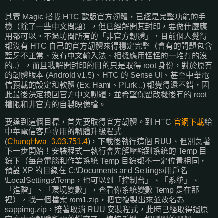
其實 Magic 搭載 HTC 歐版官方韌體，已經是完整功能的手
機（除了一些中文問題），但已經解開其封印，要做什麼應
用都可以。不過坊間所有的「非官方韌體」，目前個人覺得
都沒有 HTC 自己的官方韌體來得穩定完整（會有的問題包含
藍牙不正常、沒有中文輸入法、相機應用怪怪的一堆有的沒
的..），而且我解開封印的目的只是取得 root 身份，對於原有
的韌體版本 (Android v1.5)、HTC 的 Sense UI、甚至中華電
信預載的設定和軟體 (Ex. Hami、Plurk ..) 都覺得還不錯，因
此最後決定換回官方中文韌體，並希望保留改機後有的 root
權限和非官方的自製映像檔。
要達到這個目標，首先要取得官方韌體。到 HTC
官網下載
給
中華電信客戶專用的韌體升級程式
(
ChungHwa_3.03.751.4
)，下載後執行這個 RUU、但別急著
下一步開始！安裝程式一執行會先解壓縮到系統的 Temp 目
錄下（每台電腦和作業系統 Temp 目錄都不一定位置相同，
預設 XP 的目錄在 C:\Documents and Settings\用戶名
\LocalSettings\Temp，也可以到「控制台」、「系統」、
「進階」、「環境變數」，查看你系統變數 Temp 是在那
裡），找一個檔案 rom1.zip，把它複製出來並改名為
sappimg.zip，接著取消 RUU 安裝程式，此時已經取得還原