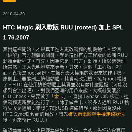
2010-04-30
HTC Magic 刷入歐版 RUU (rooted) 加上 SPL
1.76.2007
其實這裡開始，才是真正進入更改韌體的刷機動作。整個
「破解」官方韌體的關鍵，就是這份官方工程版的歐洲 RUU
韌體更新程式，首先，因為它是「官方」韌體，所以能夠理
所當然、正大光明地拿來更新，其次，這個「工程版」裡
面，直接是 root 身份、在擁有最大權限的狀況來操作手機，
原則上只要能刷上這個韌體，其實就改完機、擁有 root 權限
了。HTC 在使用這份韌體上其實並沒有做什麼阻擋（可能沒
想到會流出吧），對我們亞洲的用戶來說，大概就受限於
CID Check，只要做了「
金卡
」、直接 Bypass CID 檢查，這
個韌體更新就能進行了。（除了做金卡，很多人遇到 RUU 執
行失敗是遇到：錯誤[170]: USB 連線錯誤，那是因為沒裝
HTC Sync/Driver 的緣故，請先
確認過電腦與手機連線狀況
後，再來執行 RUU..）
確認連線正確、也已經準備好「金卡」之後，先把待會要用