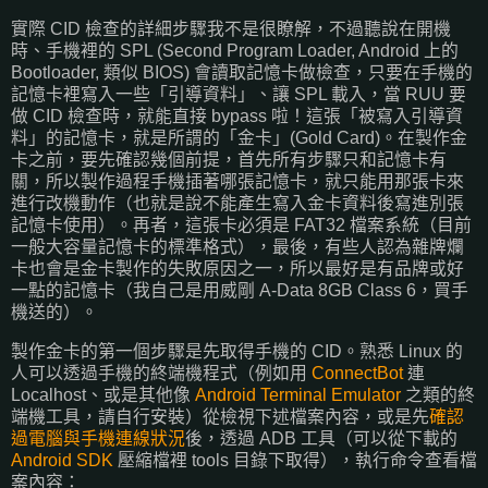
實際 CID 檢查的詳細步驟我不是很瞭解，不過聽說在開機
時、手機裡的 SPL (Second Program Loader, Android 上的
Bootloader, 類似 BIOS) 會讀取記憶卡做檢查，只要在手機的
記憶卡裡寫入一些「引導資料」、讓 SPL 載入，當 RUU 要
做 CID 檢查時，就能直接 bypass 啦！這張「被寫入引導資
料」的記憶卡，就是所謂的「金卡」(Gold Card)。在製作金
卡之前，要先確認幾個前提，首先所有步驟只和記憶卡有
關，所以製作過程手機插著哪張記憶卡，就只能用那張卡來
進行改機動作（也就是說不能產生寫入金卡資料後寫進別張
記憶卡使用）。再者，這張卡必須是 FAT32 檔案系統（目前
一般大容量記憶卡的標準格式），最後，有些人認為雜牌爛
卡也會是金卡製作的失敗原因之一，所以最好是有品牌或好
一點的記憶卡（我自己是用威剛 A-Data 8GB Class 6，買手
機送的）。
製作金卡的第一個步驟是先取得手機的 CID。熟悉 Linux 的
人可以透過手機的終端機程式（例如用
ConnectBot
連
Localhost、或是其他像
Android Terminal Emulator
之類的終
端機工具，請自行安裝）從檢視下述檔案內容，或是先
確認
過電腦與手機連線狀況
後，透過 ADB 工具（可以從下載的
Android SDK
壓縮檔裡 tools 目錄下取得），執行命令查看檔
案內容：