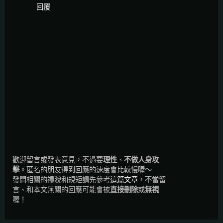
回覆
歡迎留言或發表意見，不過要
理性
、
不做人身攻
擊
。匿名的朋友得到回應的速度會比較慢喔～
發問相關的禮貌和規矩請先參考
這篇文章
，不當留
言、和本文無關的回應可能會被
直接刪除
或
無視
喔！