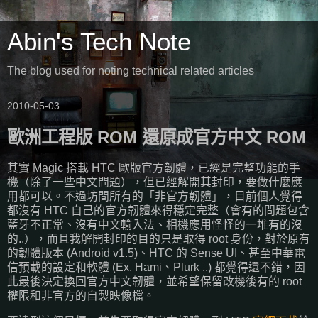
Abin's Tech Note
The blog used for noting technical related articles
2010-05-03
歐洲工程版 ROM 還原成官方中文 ROM
其實 Magic 搭載 HTC 歐版官方韌體，已經是完整功能的手
機（除了一些中文問題），但已經解開其封印，要做什麼應
用都可以。不過坊間所有的「非官方韌體」，目前個人覺得
都沒有 HTC 自己的官方韌體來得穩定完整（會有的問題包含
藍牙不正常、沒有中文輸入法、相機應用怪怪的一堆有的沒
的..），而且我解開封印的目的只是取得 root 身份，對於原有
的韌體版本 (Android v1.5)、HTC 的 Sense UI、甚至中華電
信預載的設定和軟體 (Ex. Hami、Plurk ..) 都覺得還不錯，因
此最後決定換回官方中文韌體，並希望保留改機後有的 root
權限和非官方的自製映像檔。