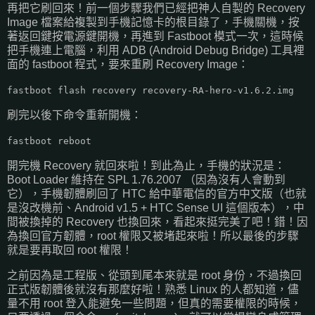
再把它刷回來！前一個步驟我們已經把神人自製的 Recovery
Image 檔案給複製到手機記憶卡的根目錄了，手機關機，按
著返回鍵按電源鍵開機，再進到 Fastboot 模式一次，這時候
把手機連上電腦，利用 ADB (Android Debug Bridge) 工具裡
面的 fastboot 程式，要來重刷 Recovery Image：
fastboot flash recovery recovery-RA-hero-v1.6.2.img
刷完以後下命令重新開機：
fastboot reboot
開完機 Recovery 就回來啦！到此為止，手機的狀況是：
Boot Loader 維持在 SPL 1.76.2007 （因為沒有人會動到
它），手機韌體刷回了 HTC 給中華電信的官方中文版（也就
是沒改機前、Android v1.5 + HTC Sense UI 這個版本），中
間被換掉的 Recovery 也換回來，看起來挺完美了吧！錯！因
為換回官方韌體，root 權限又被堵起來啦！所以最後的步驟
就是要再取回 root 權限！
之前因為是工程版、從頭到尾本來就是 root 身份，不過換回
正式版韌體後就沒有那麼好啦！熟悉 Linux 的人都知道，儘
量不用 root 登入能避免一些問題，但真的需要權限的時候，