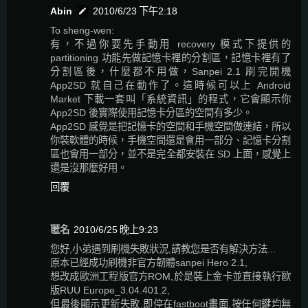
Abin
2010/6/23 下午2:18
To sheng-wen:
有，不過你要先手動用 recovery 模式下提供的
partitioning 功能先做記憶卡裡的分割區，記憶卡裡有了
分割區後，什麼都不用做，Sanpei 2.1 刷完開機
App2SD 就自己在動作了。這時候可以上 Android
Market 下載一套叫「系統資訊」的程式，它會顯示你
App2SD 後實際使用記憶卡分區的空間有多少。
App2SD 感覺是把記憶卡的空間和手機空間做連結，所以
你裝軟體的時候，手機空間還是會用一部分、記憶卡分割
區也會用一部分，並不是完全都安裝在 SD 上面，感覺上
還是沒那麼好用。
回覆
匿名
2010/6/25 晚上9:23
您好,小弟遇到刷機失敗狀況,請教您是否有解決方法...
原本已經成功刷機非官方韌體sanpei Hero 2.1,
想改成歐洲工程版官方ROM,於是裝上金卡並直接執行歐
版RUU Europe_3.04.401.2,
但最後顯示更新失敗,即停在fastboot畫面,按任何鍵均無