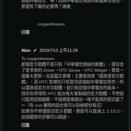
韌體升級程式＂嗎？因為中華電信預設的軟體無法使用，
那還有下載的必要嗎？謝謝
oxygenheaven
回覆
Abin
2010/7/13 上午11:29
To oxygenheaven:
那個官方韌體不是只有「中華電信預設的軟體」，還包含
了很多新的 Driver、HTC Sense、HTC Widget，算是一
個重大更新。在這篇文章裡，主要是用來「還原成官方韌
體」，而 HTC 官網也只有提供這個給中華電信用的。所
以還原成官方中文韌體，就只有這個中華電信的版本。
除非你弄得到 HTC 給台哥大客製過的官方韌體，不然就
只能用這個檔案，不過裡面會跑出一堆不能用的程式罷了
～（有 root 權限的話也是可以砍掉那些程式）
如果你不想還原回官方韌體，那麼可以直接上 2.1/2.2，
這個還原的步驟可以跳過。
回覆