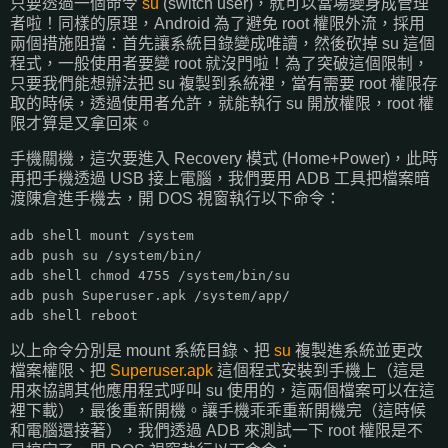
只要透過一個命令
su
(switch user)，就可以當場變身成管理
者啦！同樣的原理，Android 為了避免 root 權限外流，採用
兩個措施阻擋：首先讓系統目錄變成唯讀，然後砍掉 su 這個
程式，一般使用者要變 root 就沒門啦！為了突破這個限制，
只要我們能想辦法把 su 複製到系統裡，當有需要 root 權限存
取的時候，透過使用者允許，就能執行 su 開放權限，root 權
限才算是又拿回來。
手機關機，這次要進入 Recovery 模式 (Home+Power)，此時
再把手機透過 USB 接上電腦，我們要用 ADB 工具把檔案暗
渡陳倉進手機去，開 DOS 視窗執行以下命令：
adb shell mount /system
adb push su /system/bin/
adb shell chmod 4755 /system/bin/su
adb push Superuser.apk /system/app/
adb shell reboot
以上命令分別是 mount 系統目錄、把
su
複製進系統並更改
檔案權限、把
Superuser.apk
這個程式安裝到手機上（這是
用來協調其他應用程式呼叫 su 使用的，這兩個檔案可以在這
裡下載），最後重新開機。讓手機乖乖重新開機完（這時候
和電腦還接著），我們透過 ADB 來測試一下 root 權限是不