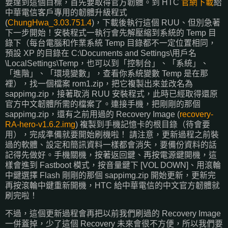
要達到這個目標，首先要取得官方韌體。到 HTC
官網下載
給
中華電信客戶專用的韌體升級程式
(
ChungHwa_3.03.751.4
)，下載後執行這個 RUU、但別急著
下一步開始！安裝程式一執行會先解壓縮到系統的 Temp 目
錄下（每台電腦和作業系統 Temp 目錄都不一定位置相同，
預設 XP 的目錄在 C:\Documents and Settings\用戶名
\LocalSettings\Temp，也可以到「控制台」、「系統」、
「進階」、「環境變數」，查看你系統變數 Temp 是在那
裡），找一個檔案 rom1.zip，把它複製出來並改名為
sappimg.zip，接著取消 RUU 安裝程式，此時已經取得還原
官方中文韌體所需的檔案了。連接手機，把剛剛的那個
sappimg.zip，還有之前用過的 Recovery Image (
recovery-
RA-hero-v1.6.2.img
) 複製到手機記憶卡的根目錄（待會要
用），完成準備就要開始刷機啦！ 請注意，更新過程之前裝
過的軟體、設定和簡訊資料一樣都會消失，要備份資料的話
記得先做好。手機關機，按著返回鍵、再按電源鍵開機，這
樣會進到 Fastboot 模式，按音量鍵下 [VOL DOWN]、用滾輪
中鍵選擇 Flash 剛剛的那個 sappimg.zip 開始更新，更新完
再按滾輪中鍵重新開機，HTC 給中華電信的中文官方韌體就
刷完啦！
不過，這個更新過程會再把以前我們刷過的 Recovery Image
一併蓋掉，少了這個 Recovery 未來會很不方便，所以我們要