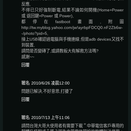
反應,
不得已只好強制斷電,結果不論如何開機(Home+Power
或 返回鍵+Power 或 Power),
都停在fastboot畫面,附圖
http://tw.myblog.yahoo.com/jw!ayrbpFDCQ0.nF2Zb6w-
-/photo?pid=5,
接上USB確認過電腦與手機連線,但是adb devices又找不
到裝置,
請問是否變磚了,或請教板大有解救方法嗎?
感謝~~
回覆
匿名
2010/6/26 凌晨12:00
問題已解決,不好意思,打擾了
回覆
匿名
2010/7/13 上午11:06
請問台灣大哥大使用者有需要下載＂中華電信客戶專用的