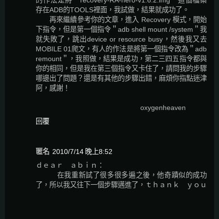
存在ADB的TOOLS裡面，我試做，結果就成功了。
再來繼續參考你的文章，進入 Recovery 模式，開始
下指令，但是第一個指令＂adb shell mount /system＂我
就失敗了，跳出device or resource busy，然後我又去
MOBILE 01爬文，有人的作法是將第一個指令改為＂adb
remount＂，我照做，結果是成功，第二三四五指令都與
你的相同，但是我在第三個指令又卡住了，請問我的步驟
哪邊出了問題？還是有其他的步驟出錯，麻煩你指點迷津
阿，感謝！
oxygenheaven
回覆
匿名
2010/7/14 晚上8:52
ｄｅａｒ ａｂｉｎ：
在我重新試了很多很多遍之後，他奇蹟似的成功
了，所以我又往下一個步驟邁進了，ｔｈａｎｋ ｙｏｕ