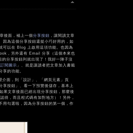
 文章後面，補上一個
分享按鈕
，讓閱讀文章
。因為這個分享按鈕還挺小巧好用的，如
以在 Blog 上啟用這項功能。也因為
ook，另外還有 Email 分享（這個本來也
樣五個按鈕一組的分享按鈕列就出現了！我好一陣子沒
「
訂閱圖示
」、就是讓讀者把文章加入書籤
分享的功能。
管理介面，到「設計」、「網頁元素」頁
分享按鈕」、看一下預覽後儲存，基本上
一下、如果文章後面已經出現分享按鈕，那麼後
r 認得，而且程式碼有加對地方）！另外，
不用勾選啦，因為分享按鈕的第一個，作