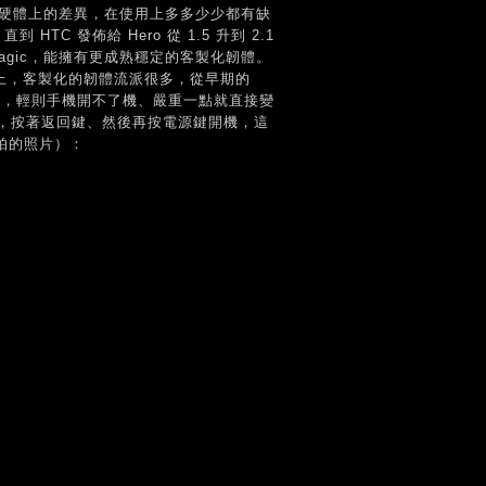
因為硬體上的差異，在使用上多多少少都有缺
C 發佈給 Hero 從 1.5 升到 2.1
Magic，能擁有更成熟穩定的客製化韌體。
上，客製化的韌體流派很多，從早期的
不小心，輕則手機開不了機、嚴重一點就直接變
，按著返回鍵、然後再按電源鍵開機，這
人拍的照片）：