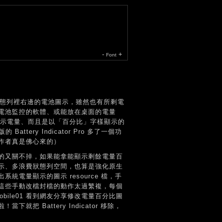
-
+
Font
角、狀態列裡右邊的電池圖示，雖然也有所剩電
電池監控的軟體、或能放在桌面的電量
列顯示電量、而且是以「百分比」字樣顯示的
ery Indicator Pro 多了一個功
作者真是佛心來的）
原生的又關不掉，如果能拿能顯示剩餘電量百
示、多浪費狀態列空間，也算是強化原生
電量顯示的圖示 resource 檔，手
這些手動改檔封檔的動作太過繁複，每個
ile01 看到網友分享修改電量百分比圖
就把 Battery Indicator 移除，