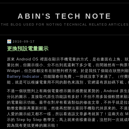
ABIN'S TECH NOTE
THE BLOG USED FOR NOTING TECHNICAL RELATED ARTICLES
2010-09-17
更換預設電量圖示
原來 Android OS 裡面在顯示手機電量的方式，是在畫面右上
量比例，但圖示很小、分不出到底還剩下多少電，坊間雖然有一狗票
Widget，但怎樣都沒有在狀態列裡方便。於是我找了個能在狀態
Battery Indicator
，功能陽春但免費，一掛就沒拿下來過了。（付費版的 Batt
能，就是可以根據電量用不同的顏色來識別，官網還有原始碼下載，
不過一個狀態列上有兩個電量標示圖示感覺挺累贅的，Android 
分比的圖示，直接取代原生功能該有多好！不但不用多裝個軟體來顯
的電量顯示功能。最早在對岸有看過類似的修改文章，不外乎就是拉出系統
動整套翻新再重新封裝，然後再想辦法塞回手機取代掉原來的。不過
人愛的圖示組又都不一樣，所以看過該文章參考就算了！這兩天在 Mob
示的 Step by Step 教學文，馬上就來依樣畫葫蘆，沒想到一次就成啦！當下
因為我有更炫更棒的圖示啦！