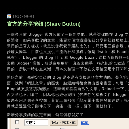
2010-08-09
官方的分享按鈕 (Share Button)
一個多月前 Blogger 官方公佈了一個新功能，就是讓你能在 Blog
的讀者，如果喜歡你的文章，能更方便地透過按鈕分享到社群服務上
果用的是官方樣板（就是沒像我愛手賤亂改的），只要兩三個步驟，就可
步驟太簡單，目前也只提供主流的社群服務，像是 Twitter 和 Faceb
就有）、Blogger 的 Blog This 和 Google Buzz，這
去動 Blogger 樣板，所以這項更新一直沒去動手，很久以前也做過
用的，所以一時心血來潮，用本文整理一下放在文章後面用來訂閱和
開始之前，先確定自己的 Blog 是不是有支援這項官方功能。登入
面，找到「網誌文章」的區塊，點選編輯後會跳出設定畫面，勾選「
Blog 就支援這項功能啦，這時候來看看自己的文章，Reload 
面文章也不用看了，因為你已經做完啦（代表你的樣板文件 Blogge
如果有用這個分享按鈕，其實上面那個「顯示電子郵件發佈連結」就
用就是透過電子郵件分享，功能一模一樣，留下一個就好了。
新增分享按鈕的設定畫面，勾選儲存就好了