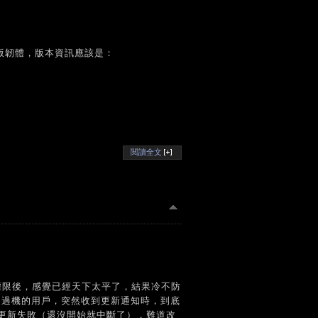
歐版韌體，版本資訊應該是：
閱讀全文
t 權限後，感覺已經天下太平了，結果冷不防
改過機的用戶，突然收到更新通知時，到底
更新失敗（還沒開始就中斷了），難道改