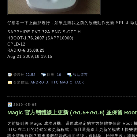
仔細看一下上面那幾行，如果是照我之前的改機動作更新 SPL & 
SAPPHIRE PVT
32A
ENG S-OFF H
HBOOT-
1.76.2007
(SAPP10000)
CPLD-12
RADIO-
6.35.08.29
Aug 21 2009,18:19:15
發表於
22:52
|
回應:
16
|
張貼留言
分類標籤:
ANDROID
,
HTC MAGIC HACK
2010-05-05
Magic 官方韌體線上更新 (751.5+751.6) 並保留 Root
之前提到將 Magic 成功改機、還原成穩定的官方韌體並保留 Roo
HTC 在二月的時候又來更新程式，而且還是線上更新的模式！快樂
該不該執行啊？有勇者毅然決然地同意後，會因為「驗證失敗」導致