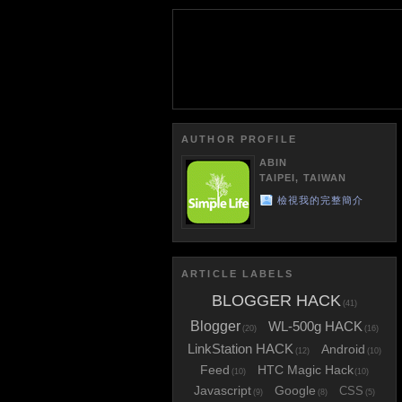
AUTHOR PROFILE
ABIN
TAIPEI, TAIWAN
檢視我的完整簡介
ARTICLE LABELS
BLOGGER HACK
(41)
Blogger
WL-500g HACK
(20)
(16)
LinkStation HACK
Android
(12)
(10)
Feed
HTC Magic Hack
(10)
(10)
Javascript
Google
CSS
(9)
(8)
(5)