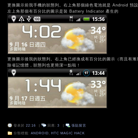
更換圖示前我手機的狀態列。右上角那個綠色電池就是 Android 
左上角那個有百分比的圖示是裝 Battery Indicator 產生的
更換圖示後我的狀態列。右上角已經換成有百分比的圖示（而且有漸層色變化），
除省記憶體，狀態列也更簡潔一點啦！
發表於
22:16
|
回應:
3
|
張貼留言
分類標籤:
ANDROID
,
HTC MAGIC HACK