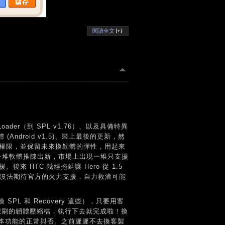
閱讀全文
der（到 SPL v1.76）、以及具備特異
體 (Android v1.5)、裝上最後的更新，然
ot 權限，並保留未來換韌體的彈性，用起來
著一堆軟體推陳出新，市場上出現一堆只支援
援。後來 HTC 幾經拖延讓 Hero 從 1.5
也沒法期待官方的火力支援，自力救濟可能
L 和 Recovery 這些），只要用客
、選擇想刷的韌體壓縮檔，執行下去就完成啦！換
本功能的正常與否。之前遲遲不去換客製