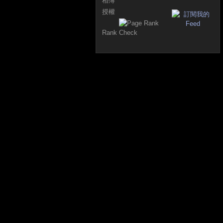
相簿
授權
Rank