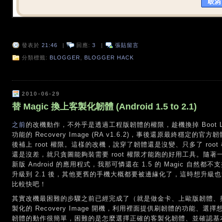
發表於
21:46
|
回應:
3
|
張貼留言
分類標籤:
BLOGGER
,
BLOGGER HACK
2010-06-29
替 Magic 換上客製化韌體 (Android 1.5 to 2.1)
之前
的改機動作，不外乎是透過工程版韌體的權限，趁機換掉 Boot Loa
功能的 Recovery Image (RA v1.6.2)，事後還原最終穩定的官方韌
後補上 root 權限。這樣的改機，說穿了韌體還是沒變、只多了 ro
還是沒差，就只貪圖能夠裝需要 root 權限才能跑的好用工具。隨
新版 Android 的應用程式，我那可憐還在 1.5 的 Magic 自然都不支
升級到 2.1 後，其他更舊的手機大概都要被邊緣化了，這時想升級
比較快吧！
其實改機最困難的步驟之前已經完成了（就是做金卡、上歐版韌體、換 SP
製化的 Recovery Image 開機，利用裡面提供刷韌體的功能
韌體的動作很簡單，困難的是怎麼選擇正確的客製化韌體、並確認基