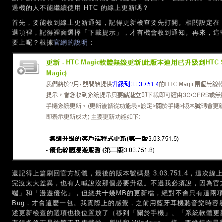
過機的人不能繼續使用 HTC 的線上更新嗎？
首先，要能收到線上更新通知，記得更新檢查要先打開。相關設定在
選項裡，記得裡面選擇「下載提示」，才有機會收到通知。再來，這
要上呢？根據
官網的說明
：
還記得上篇刷回官方韌體，最後的版本號碼是 3.03.751.4，這次線上更新
完沒太大差異，也有人喊說沒那個必要升級。不過我必須說，因為官
端」和「漫遊優化」，但總共十幾MB的更新檔，絕對不會只有這兩
Bug，才會這麼一包。我實際上的感覺，之前用藍牙耳機聽音樂時容
述更新檢查的選項也換位置放了（移到「關於手機」、「系統軟體更