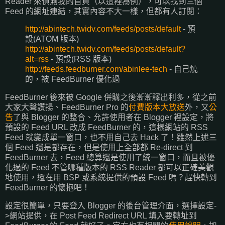
Reader 來偵測我的首頁（以這裡為例），可以找到三個
Feed 的網址連結，其實內容不大一樣，但都有人訂閱：
http://abintech.twidv.com/feeds/posts/default
- 預
設(ATOM 版本)
http://abintech.twidv.com/feeds/posts/default?
alt=rss
- 預設(RSS 版本)
http://feeds.feedburner.com/abinlee-tech
- 自己燒
的，被 FeedBurner 優化過
FeedBurner 後來被 Google 併購之後漸漸釋出利多，從之前
大家大聲讚揚、FeedBurner Pro 的
付費版本大放送
外，又
公
告
了與 Blogger 的整合、允許使用者在 Blogger 裡設定，將
預設的 Feed URL 改成 FeedBurner 的，這樣網站的 RSS
Feed 就變成單一窗口，也不用自己去 Hack 了！雖然上述三
個 Feed 還是都存在，但是使用上全部都 Re-direct 到
FeedBurner 去，Feed 總算還是使用了統一窗口，而且被優
化過的 Feed 不管哪種版本的 RSS Reader 都可以正確美觀
地使用，還在用 BSP 或系統提供的預設 Feed 嗎？趕快轉到
FeedBurner 的懷抱吧！
設定很簡單，只要登入 Blogger 的後台管理介面，選擇設定-
>網站提供，在 Post Feed Redirect URL 填入要轉址到