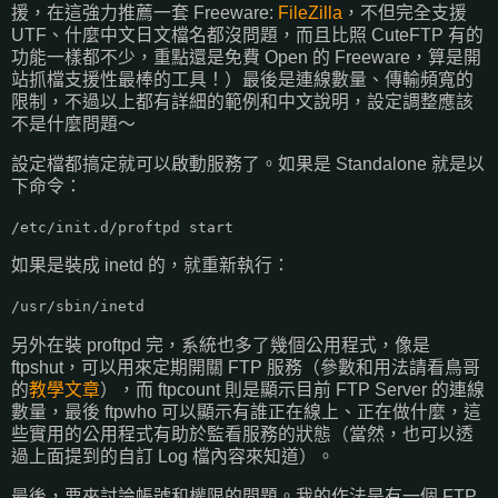
援，在這強力推薦一套 Freeware:
FileZilla
，不但完全支援
UTF、什麼中文日文檔名都沒問題，而且比照 CuteFTP 有的
功能一樣都不少，重點還是免費 Open 的 Freeware，算是開
站抓檔支援性最棒的工具！）最後是連線數量、傳輸頻寬的
限制，不過以上都有詳細的範例和中文說明，設定調整應該
不是什麼問題～
設定檔都搞定就可以啟動服務了。如果是 Standalone 就是以
下命令：
/etc/init.d/proftpd start
如果是裝成 inetd 的，就重新執行：
/usr/sbin/inetd
另外在裝 proftpd 完，系統也多了幾個公用程式，像是
ftpshut，可以用來定期開關 FTP 服務（參數和用法請看鳥哥
的
教學文章
），而 ftpcount 則是顯示目前 FTP Server 的連線
數量，最後 ftpwho 可以顯示有誰正在線上、正在做什麼，這
些實用的公用程式有助於監看服務的狀態（當然，也可以透
過上面提到的自訂 Log 檔內容來知道）。
最後，要來討論帳號和權限的問題。我的作法是有一個 FTP