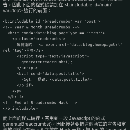
告，因此下面的程式碼請加在 <b:includable id='main'
var='top'> 這行的前面：
<b:includable id='breadcrumbs' var='post'>
<!-- Year & Month Breadcrumbs -->
<b:if cond='data:blog.pageType == "item"'>
<p class='breadcrumbs'>
導覽連結: <a expr:href='data:blog.homepageUrl'
rel='tag'>首頁</a>
<script type='text/javascript'>
generateBreadcrumbs();
</script>
<b:if cond='data:post.title'>
-&gt; 標題: <data:post.title/>
</b:if>
</p>
</b:if>
<!-- End of Breadcrumbs Hack -->
</b:includable>
而上面的程式碼裡，有用到一段 Javascript 的函式
generateBreadcrumbs()，因此接著要把這個函式的宣告和定
義放到樣版裡面。和之前的 Hack 一樣，把下面的 Javascript