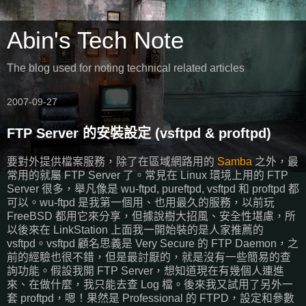
Abin's Tech Note
The blog used for noting technical related articles
2007-09-27
FTP Server 的安裝設定 (vsftpd & proftpd)
要對外提供檔案服務，除了在區域網路用的
Samba
之外，最
常用的就屬 FTP Server 了。常見在 Linux 環境上用的 FTP
Server 很多，舉凡像是 wu-ftpd, pureftpd, vsftpd 和 proftpd 都
可以。wu-ftpd 是我第一個用、也用最久的服務，以前玩
FreeBSD 都用它來分享，但據說樹大招風、安全性堪慮，所
以後來在 LinkStation 上面我一開始裝的是人家推薦的
vsftpd。vsftpd 顧名思義是 Very Secure 的 FTP Daemon，之
前的經驗也很不錯，但是最討厭的，就是沒有一些簡易的查
詢功能。假設我開 FTP Server，想知道現在有幾個人連進
來、在做什麼，我只能去查 Log 檔。後來我又試用了另外一
套 proftpd，嗯！果然是 Professional 的 FTPD，設定和參數