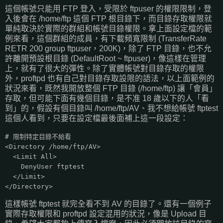
這個帳號只能用 FTP 登入，受限於 ftpuser 的權限限制，登
入後會在 /home/ftp 這個 FTP 根目錄下，而目錄存取權限就
單純取決於實際的群組和帳號目錄權限。拿上面設定檔的範
例來看，這個群組的成員，有下載頻寬限制 (TransferRate
RETR 200 group ftpuser，200K)，除了 FTP 目錄，也不允
許離開預設根目錄 (DefaultRoot ~ ftpuser)，像這樣在管理
上，就有了很大的彈性。除了實體帳號對目錄存取的權限
外，proftpd 也有自己對目錄存取設限的語法，以上面範例的
狀況來看，既然我開放整個 FTP 目錄 (/home/ftp) 讓「會員」
存取，但可能下面有幾個目錄，是不准 18 歲以下的人「看
到」的，假設有個目錄叫 /home/ftp/AV、我不想給帳號 ftptest
這個人看到，只要在設定檔最後面補上這一段設定：
# 限制特定目錄不給看
<Directory /home/ftp/AV>
<Limit All>
DenyUser ftptest
</Limit>
</Directory>
這樣帳號 ftptest 就完全看不到 AV 的目錄了。還有一個例子
實際存取權限和 proftpd 設定混用的狀況，像是 Upload 目