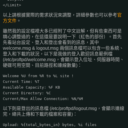
</Limit>
以上請根據實際的需求狀況來調整，詳細參數也可以參考
官
方文件
。
雖然我的設定檔裡大多已經附了中文註解，但有些東西可是
精心調整過的，在這還是要說明一下（紅色的部份）。首先
先看站台設定、登入和登出會看到的訊息，其中
welcome.msg & logout.msg 兩個訊息檔可以包含一些系統、
登入和下載的狀況，以下是我做的登入歡迎訊息範例檔
(/etc/proftpd/welcome.msg，會顯示登入位址、伺服器時間、
硬碟可用空間、目前路徑和連線數量)：
Welcome %U from %R to %L site !
Current Time: %T
Available Capacity: %F KB
Current Directory: %C
Current/Max Allow Connection: %N/%M
以下則是登出的訊息檔 (/etc/proftpd/logout.msg，會顯示連線
完，總共上傳和下載的檔案和容量)：
Upload: %{total_bytes_in} bytes, %i files