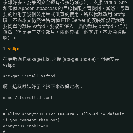
複雜好多，為兼顧安全還有很多防堵機制，支援 Virtual Site
和類似 Apaceh .ftpaccess 的目錄權限控管機制，當然，最重
要的也附了幾個公用程式供查詢使用，所以我就改用 proftp
囉！不過本文仍然保留兩種 FTP Server 的安裝和設定說明，
要簡單的就裝 vsftpd，要複雜深入一點的就裝 proftpd，任君
選擇（但是為了安全起見，兩個只挑一個就好，不要通通裝
啊）。
1.
vsftpd
在更新過 Package List 之後 (apt-get update)，開始安裝
vsftpd：
apt-get install vsftpd
啊？這樣就裝好了？接下來改設定檔：
nano /etc/vsftpd.conf
...
# Allow anonymous FTP? (Beware - allowed by default
if you comment this out).
anonymous_enable=NO
#