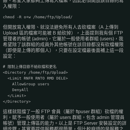
錄、希望大家都夠上傳寫入檔案，因此必須開放該目錄的寫
入權限：
chmod -R o+w /home/ftp/Upload/
但開放寫入權限、就沒法避免所有人去砍檔案（A 上傳到
Upload 區的檔案可能被 B 給砍掉），上面提到我有個 FTP
管理者的帳號 (admin)，它屬於一般使用者群組 (users)，我
希望除了該群組的成員外其他帳號在該目錄都沒有砍檔權限
（即使是上傳的那個人），只要在設定檔最後面補上這一段
設定：
# 限制上傳目錄不給砍檔和更名
<Directory /home/ftp/Upload>
<Limit RNFR RNTO RMD DELE>
AllowGroup users
DenyAll
</Limit>
</Directory>
這樣就阻擋了一般 FTP 會員（屬於 ftpuser 群組）砍檔的權
利，賦予一般使用者（屬於 users 群組，包含 admin 管理員
帳號）管理上傳區的能力。以上是 FTP Server 安裝設定的詳
細步驟，其實要提供服務都很簡單，但比較麻煩的是服務之