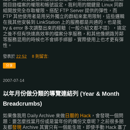
間目錄檔案的權限和帳號設定，我利用的關鍵是 Linux 同群
組開放完全存取權限、搭配 FTP Server 提供的彈性，而
FTP 其他使用者是用另外獨立的群組來套用限制，這些邏輯
在我其他安裝到 LinkStation 上的服務都是共通的，也是我
try & error 多次調整出來的經驗（一般介紹文都不提），搞定
之後不但有快速高效率的檔案分享服務，和其他像網路芳鄰
等服務混用的時候也不會綁手綁腳，實際使用上也才更有彈
性。
發表於
22:52
8 則留言:
分享
2007-07-14
以年月份做分類的導覽連結列 (Year & Month
Breadcrumbs)
如果像我用 Daily Archive 來做
日曆的 Hack
，會發現一個問
題：要怎麼找當月份或是當年份的備份文章呢？之前很多朋
友都
發現
Archive 其實只有一個能生效，即使手動 Hack 塞了