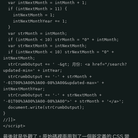
var intNextMonth = intMonth + 1;
if (intNextMonth > 11) {
intNextMonth = 1;
intNextMonthYear += 1;
}
var strMonth = intMonth;
if (intMonth < 10) strMonth = "0" + intMonth;
var strNextMonth = intNextMonth;
if (intNextMonth < 10) strNextMonth = "0" +
intNextMonth;
strCrumbOutput += ' -&gt; 月份: <a href="/search?
updated-min=' + intYear;
strCrumbOutput += '-' + strMonth +
'-01T00%3A00%3A00-08%3A00&updated-max=' +
intNextMonthYear;
strCrumbOutput += '-' + strNextMonth +
'-01T00%3A00%3A00-08%3A00">' + strMonth + '</a>';
document.write(strCrumbOutput);
}
//]]>
</script>
最後就是外觀了。原始碼裡面用到了一個新定義的 CSS 變