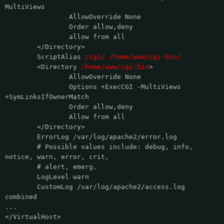
MultiViews
AllowOverride None
Order allow,deny
allow from all
</Directory>
ScriptAlias
/cgi/ /home/www/cgi-bin/
<Directory
/home/www/cgi-bin
>
AllowOverride None
Options +ExecCGI -MultiViews
+SymLinksIfOwnerMatch
Order allow,deny
Allow from all
</Directory>
ErrorLog /var/log/apache2/error.log
# Possible values include: debug, info,
notice, warn, error, crit,
# alert, emerg.
LogLevel warn
CustomLog /var/log/apache2/access.log
combined
...
</VirtualHost>