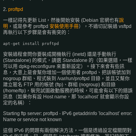
2.
proftpd
一樣記得先更新 List，然後開始安裝 (Debian 官網也有
說
明
，或是參考 proftpd
安裝使用手冊
），不過切記裝過 vsftpd
再執行以下步驟是會有衝突的：
apt-get install proftpd
安裝過程會問你要裝成開機執行 (inetd) 還是手動執行
(Standalone) 的模式，請選 Standalone 的（如果選錯，一樣
可以用 dpkg-reconfigure 來重新設定）。接下來會有些訊
息，大意上是會幫你增加一個使用者 proftpd、把該帳號加到
nogroup 群組、程式裝到 /var/run/proftpd 目錄，並且又幫你
建立匿名 FTP 用的帳號 (ftp)、群組 (nogroup) 和目錄
(/home/ftp)，裝完試圖啟動服務的時候，可能會有以下的錯誤
訊息（如果你有設 Host name，那 'localhost' 就會顯示你設
定的名稱）：
Starting ftp server: proftpd - IPv6 getaddrinfo 'localhost' error:
Name or service not known
這個 IPv6 的問題有兩個解決方法，一個是透過設定檔關閉對