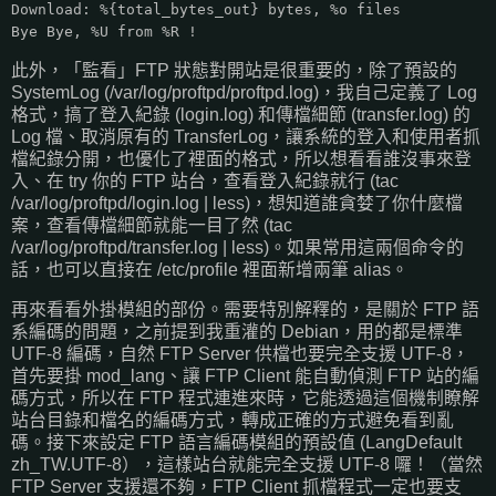
Download: %{total_bytes_out} bytes, %o files
Bye Bye, %U from %R !
此外，「監看」FTP 狀態對開站是很重要的，除了預設的
SystemLog (/var/log/proftpd/proftpd.log)，我自己定義了 Log
格式，搞了登入紀錄 (login.log) 和傳檔細節 (transfer.log) 的
Log 檔、取消原有的 TransferLog，讓系統的登入和使用者抓
檔紀錄分開，也優化了裡面的格式，所以想看看誰沒事來登
入、在 try 你的 FTP 站台，查看登入紀錄就行 (tac
/var/log/proftpd/login.log | less)，想知道誰貪婪了你什麼檔
案，查看傳檔細節就能一目了然 (tac
/var/log/proftpd/transfer.log | less)。如果常用這兩個命令的
話，也可以直接在 /etc/profile 裡面新增兩筆 alias。
再來看看外掛模組的部份。需要特別解釋的，是關於 FTP 語
系編碼的問題，之前提到我重灌的 Debian，用的都是標準
UTF-8 編碼，自然 FTP Server 供檔也要完全支援 UTF-8，
首先要掛 mod_lang、讓 FTP Client 能自動偵測 FTP 站的編
碼方式，所以在 FTP 程式連進來時，它能透過這個機制瞭解
站台目錄和檔名的編碼方式，轉成正確的方式避免看到亂
碼。接下來設定 FTP 語言編碼模組的預設值 (LangDefault
zh_TW.UTF-8），這樣站台就能完全支援 UTF-8 囉！（當然
FTP Server 支援還不夠，FTP Client 抓檔程式一定也要支