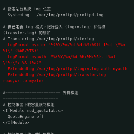
# 指定站台系統 Log 位置
SystemLog /var/log/proftpd/proftpd.log
# 自己定義 Log 格式，紀錄登入 (login.log) 和傳檔
(transfer.log) 的細節
# TransferLog /var/log/proftpd/xferlog
LogFormat myxfer "%{%Y/%m/%d %H:%M:%S}t [%u] \"%m
%f\" (%bB/%TS)"
LogFormat myauth "%{%Y/%m/%d %H:%M:%S}t [%u]
\"%r\": %S (%a)"
ExtendedLog /var/log/proftpd/login.log auth myauth
ExtendedLog /var/log/proftpd/transfer.log
read,write myxfer
#======================= 外掛模組
=======================
# 控制帳號下載容量限制模組
<IfModule mod_quotatab.c>
QuotaEngine off
</IfModule>