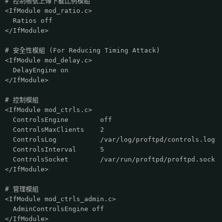
# 控制帳號上傳下載比例模組
<IfModule mod_ratio.c>
Ratios off
</IfModule>
# 安全性模組 (For Reducing Timing Attack)
<IfModule mod_delay.c>
DelayEngine on
</IfModule>
# 控制模組
<IfModule mod_ctrls.c>
ControlsEngine off
ControlsMaxClients 2
ControlsLog /var/log/proftpd/controls.log
ControlsInterval 5
ControlsSocket /var/run/proftpd/proftpd.sock
</IfModule>
# 管理模組
<IfModule mod_ctrls_admin.c>
AdminControlsEngine off
</IfModule>