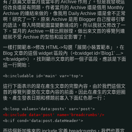
有了該篇文章當月或當年的 Archive 作用了。但是我發現這
份改良還是有問題，作者當月的 Archive 還是借用 Monthly
Archive 的連結來做的，像我用 Daily Archive 還是會不正常
啊！研究了一下，原來 Archive 是用 Blogger 自己搜尋引擎
的語法，帶入時間範圍當變數達成的，所以我就又修改了一
下，當月的 Archive 一樣比照辦理，做出來文首的導覽列連
結就不受 Archive 的型態和設定影響了！
一樣打開範本->修改 HTML->勾選「展開小裝置範本」，在
Blog 文章的這個 widget 區段內（<b:widget id='Blog1' ....>
</b:widget>），找到顯示文章的那一個子區段，應該是下面
這一行開始：
<b:includable id='main' var='top'>
這行下面表示的是在產生文章的完整內容，由於我們這個文
首的導覽列要放在文章內容的前面，因此在產生的文章迴圈
後、產生發表日期和標題前塞入下面紅色那一行：
<b:loop values='data:posts' var='post'>
<b:include data='post' name='breadcrumbs'/>
<b:if cond='data:post.dateHeader'>
而這個新加進來的 include 定義 breadcrumbs，我們也要宣