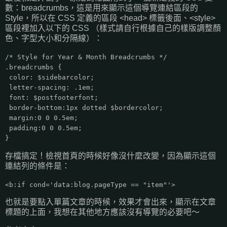
數：breadcrumbs，這是用來顯示這個導覽連結區段的
Style，所以在 CSS 定義的區段 <head> 標籤後面、<style>
區段裡加入以下的 CSS （樣式請自行根據自己的樣版調整顏
色、字型大小和分隔線）：
/* Style for Year & Month Breadcrumbs */
.breadcrumbs {
color: $sidebarcolor;
letter-spacing: .1em;
font: $postfooterfont;
border-bottom:1px dotted $bordercolor;
margin:0 0 0.5em;
padding:0 0 0.5em;
}
存檔搞定！檢視首頁的時候好像沒什麼改變，因為顯示這個
連結列的條件是：
<b:if cond='data:blog.pageType == "item"'>
也就是要點入單篇文章的時候，效果才會出來，顯示在文章
標題的上面，我想在其他地方應該沒有導覽的必要吧～