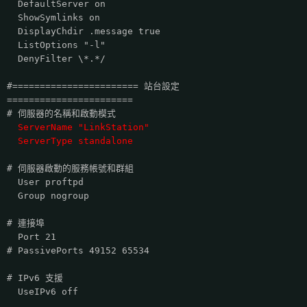
DefaultServer on
ShowSymlinks on
DisplayChdir .message true
ListOptions "-l"
DenyFilter \*.*/
#======================= 站台設定
=======================
# 伺服器的名稱和啟動模式
ServerName "LinkStation"
ServerType standalone
# 伺服器啟動的服務帳號和群組
User proftpd
Group nogroup
# 連接埠
Port 21
# PassivePorts 49152 65534
# IPv6 支援
UseIPv6 off