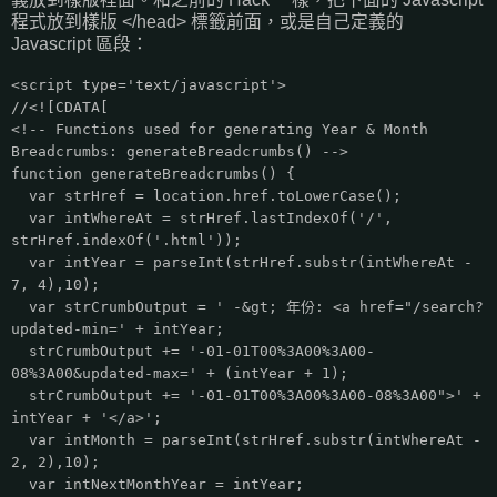
程式放到樣版 </head> 標籤前面，或是自己定義的
Javascript 區段：
<script type='text/javascript'>
//<![CDATA[
<!-- Functions used for generating Year & Month
Breadcrumbs: generateBreadcrumbs() -->
function generateBreadcrumbs() {
var strHref = location.href.toLowerCase();
var intWhereAt = strHref.lastIndexOf('/',
strHref.indexOf('.html'));
var intYear = parseInt(strHref.substr(intWhereAt -
7, 4),10);
var strCrumbOutput = ' -&gt; 年份: <a href="/search?
updated-min=' + intYear;
strCrumbOutput += '-01-01T00%3A00%3A00-
08%3A00&updated-max=' + (intYear + 1);
strCrumbOutput += '-01-01T00%3A00%3A00-08%3A00">' +
intYear + '</a>';
var intMonth = parseInt(strHref.substr(intWhereAt -
2, 2),10);
var intNextMonthYear = intYear;