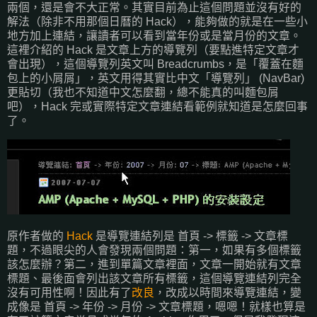
兩個，還是會不大正常。其實目前為止這個問題並沒有好的
解法（除非不用那個日曆的 Hack），能夠做的就是在一些小
地方加上連結，讓讀者可以看到當年份或是當月份的文章。
這裡介紹的 Hack 是文章上方的導覽列（要點進特定文章才
會出現），這個導覽列英文叫 Breadcrumbs，是「覆蓋在麵
包上的小屑屑」，英文用得其實比中文「導覽列」 (NavBar)
更貼切（我也不知道中文怎麼翻，總不能真的叫麵包屑
吧），Hack 完或實際特定文章連結看範例就知道是怎麼回事
了。
原作者做的
Hack
是導覽連結列是 首頁 -> 標籤 -> 文章標
題，不過眼尖的人會發現兩個問題：第一，如果有多個標籤
該怎麼辦？第二，進到單篇文章裡面，文章一開始就有文章
標題、最後面會列出該文章所有標籤，這個導覽連結列完全
沒有可用性啊！因此有了
改良
，改成以時間來導覽連結，變
成像是 首頁 -> 年份 -> 月份 -> 文章標題，嗯嗯！就樣也算是