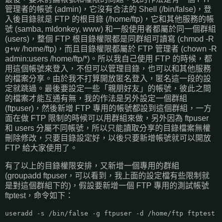
管理者的帳號 (admin)，它沒有合法的 Shell (/bin/false)，登
入後目錄就是 FTP 的根目錄 (/home/ftp)，它和其他服務的帳
號 (samba, mldonkey, www) 和一般使用者都屬於同一個群組
(users)，整個 FTP 根目錄權限都是同群組可讀寫 (chmod -R
g+w /home/ftp)，而且目錄權限都屬於 FTP 管理者 (chown -R
admin:users /home/ftp/*)。所以我自己使用 FTP 的時候，都
用這個帳號來登入，不但可以管理目錄，也可以和其他服務
的檔案分享。由於我不打算開放匿名登入，匿名這一段的設
定就跳過。最後要設定一些「親朋好友」的帳號，彼此之間
的檔案才能互通有無，我的作法是另外設定一個群組
(ftpuser)，然後新增 FTP 專用的帳號都設到這個群組，一方
面在做 FTP 限制的時候可以用群組來做，另外因為 ftpuser
和 users 分屬不同帳號，所以只能讀取分享的目錄檔案無權
刪除修改，只要目錄設定好，以後只要新增帳號就可以開放
FTP 給大家使用了。
有了以上的目錄權限安排，又新增一個專用的群組
(groupadd ftpuser，可以看到，我上面的設定檔有些限制就
是對這個群組下的)，假設要新增一個 FTP 專用的測試帳號
ftptest，命令如下：
useradd -s /bin/false -g ftpuser -d /home/ftp ftptest