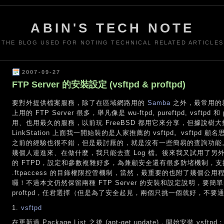
ABIN'S TECH NOTE
THE BLOG USED FOR NOTING TECHNICAL RELATED ARTICLES
2007-09-27
FTP Server 的安裝設定 (vsftpd & proftpd)
要對外提供檔案服務，除了在區域網路用的
Samba
之外，最常用的就屬 
上用的 FTP Server 很多，舉凡像是 wu-ftpd, pureftpd, vsftpd 
用、也用最久的服務，以前玩 FreeBSD 都用它來分享，但據說樹
LinkStation 上面我一開始裝的是人家推薦的 vsftpd。vsftpd 顧名思義
之前的經驗也很不錯，但是最討厭的，就是沒有一些簡易的查詢功能。假設
幾個人連進來、在做什麼，我只能去查 Log 檔。後來我又試用了另外一套 pr
的 FTPD，設定和參數複雜好多，為兼顧安全還有很多防堵機制，支援 Virtu
.ftpaccess 的目錄權限控管機制，當然，最重要的也附了幾個公用程
囉！不過本文仍然保留兩種 FTP Server 的安裝和設定說明，要簡單
proftpd，任君選擇（但是為了安全起見，兩個只挑一個就好，不要
1.
vsftpd
在更新過 Package List 之後 (apt-get update)，開始安裝 vsftpd