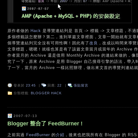
原作者做的
Hack
是導覽連結列是 首頁 -> 標籤 -> 文章標題，
多個標籤該怎麼辦？第二，進到單篇文章裡面，文章一開始就有文章
個導覽連結列完全沒有可用性啊！因此有了
改良
，改成以時間來導覽連結
文章標題，嗯嗯！就樣也算是有了該篇文章當月或當年的 Archive
作者當月的 Archive 還是借用 Monthly Archive 的連結來做的，像
究了一下，原來 Archive 是用 Blogger 自己搜尋引擎的語法
了一下，當月的 Archive 一樣比照辦理，做出來文首的導覽列連結就不
發表於
23:45
|
回應:
22
|
張貼留言
分類標籤:
BLOGGER HACK
2007-07-13
Blogger 整合了 FeedBurner !
之前寫過
FeedBurner
的
介紹
，後來也把我所有在 Blogger 的 R