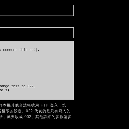
u comment this out).
hange this to 022,
pd's)
本機其他合法帳號用 FTP 登入，第
案權限的設定。022 代表的是只有寫入的
，就要改成 002。其他詳細的參數請參