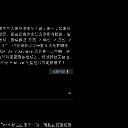
不過眼尖的人會發現兩個問題：第一，如果有
標題、最後面會列出該文章所有標籤，這
，變成像是 首頁 -> 年份 -> 月份 ->
 作用了。但是我發現這份改良還是有問題，
我用 Daily Archive 還是會不正常啊！研
，帶入時間範圍當變數達成的，所以我就又修改
受 Archive 的型態和設定影響了！
完整閱讀
SS Feed 都去註冊了一份，而且在頁面裡留