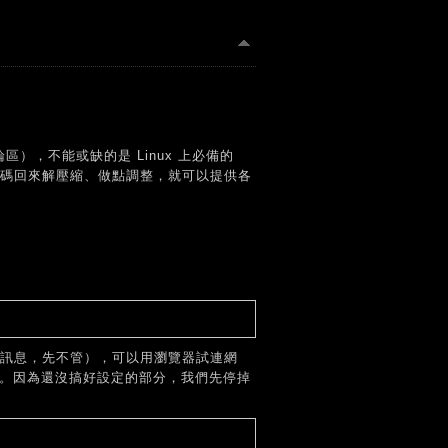
是討論區），不能或缺的是 Linux 上必備的
要抓程式碼回來解壓縮、做點調整，就可以提供各
錯誤訊息，先不管），可以用瀏覽器試連網
!」字樣。因為還沒搞好設定的部分，我們先停掉