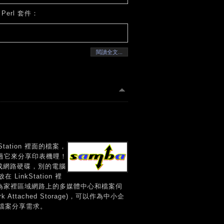
Perl 套件：
閱讀全文...
ation 裡面的檔案，
可以透過它來分享印表機哩！
成網路硬碟，別的電腦
nkStation 裡
然成為家裡區域網路上的多媒體中心和檔案伺
ttached Storage)，可以作為中小企
檔案分享需求。