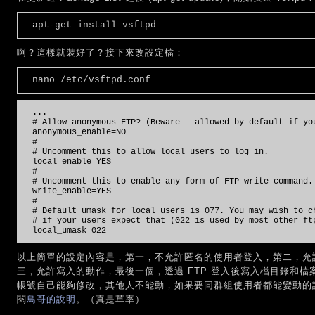
apt-get install vsftpd
啊？這樣就裝好了？接下來改設定檔：
nano /etc/vsftpd.conf
...
# Allow anonymous FTP? (Beware - allowed by default if yo
anonymous_enable=NO
#
# Uncomment this to allow local users to log in.
local_enable=YES
#
# Uncomment this to enable any form of FTP write command.
write_enable=YES
#
# Default umask for local users is 077. You may wish to c
# if your users expect that (022 is used by most other ft
local_umask=022
以上簡單的設定內容是，第一，不允許匿名的使用者登入，第二，允許
三，允許寫入的動作，最後一個，透過 FTP 登入後寫入檔目錄和檔
帳號自己能夠修改，其他人不能動，如果要同群組使用者都能變動的話
閱
鳥哥的說明
。（真是草率）