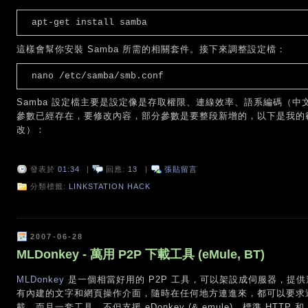
apt-get install samba
這樣會幫你安裝 Samba 所需的相關套件。接下來調整設定檔：
nano /etc/samba/smb.conf
Samba 設定檔主要是設定像是存取權限、連線效率、語系編碼（
參數已經存在，要修改內容，部分參數是要整段新增的，以下是我的範例
改）：
發表於
01:34
|
回應:
13
|
張貼留言
分類標籤:
LINKSTATION HACK
2007-06-28
MLDonkey - 萬用 P2P 下載工具 (eMule, BT)
MLDonkey
是一個相當好用的 P2P 工具，可以架設成伺服器，提
有內建的文字和網頁操作介面，隨時在任何地方連進來，都可以要求這
載。而且一套工具，不但支援 eDonkey (& emule)、標準 HTTP 和