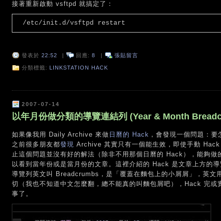
接著重新啟動 vsftpd 就搞定了：
/etc/init.d/vsftpd restart
發表於
22:52
|
回應:
8
|
張貼留言
分類標籤:
LINKSTATION HACK
2007-07-14
以年月份做分類的導覽連結列 (Year & Month Breadc
如果像我用 Daily Archive 來做
日曆的 Hack
，會發現一個問題：要
之前很多朋友都
發現
Archive 其實只有一個能生效，即使手動 H
止這個問題並沒有好的解法（除非不用那個日曆的 Hack），能夠
以看到當年份或是當月份的文章。這裡介紹的 Hack 是文章上方的
導覽列英文叫 Breadcrumbs，是「覆蓋在麵包上的小屑屑」，英文用
切（我也不知道中文怎麼翻，總不能真的叫麵包屑吧），Hack 完
事了。