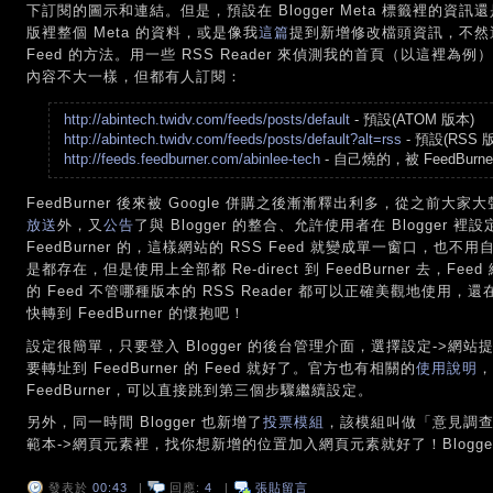
下訂閱的圖示和連結。但是，預設在 Blogger Meta 標籤裡的資訊還是 
版裡整個 Meta 的資料，或是像我
這篇
提到新增修改檔頭資訊，不然
Feed 的方法。用一些 RSS Reader 來偵測我的首頁（以這裡為
內容不大一樣，但都有人訂閱：
http://abintech.twidv.com/feeds/posts/default
- 預設(ATOM 版本)
http://abintech.twidv.com/feeds/posts/default?alt=rss
- 預設(RSS 
http://feeds.feedburner.com/abinlee-tech
- 自己燒的，被 FeedBurn
FeedBurner 後來被 Google 併購之後漸漸釋出利多，從之前大家大聲讚
放送
外，又
公告
了與 Blogger 的整合、允許使用者在 Blogger 裡設
FeedBurner 的，這樣網站的 RSS Feed 就變成單一窗口，也不用自
是都存在，但是使用上全部都 Re-direct 到 FeedBurner 去，
的 Feed 不管哪種版本的 RSS Reader 都可以正確美觀地使用，還
快轉到 FeedBurner 的懷抱吧！
設定很簡單，只要登入 Blogger 的後台管理介面，選擇設定->網站提供，在 P
要轉址到 FeedBurner 的 Feed 就好了。官方也有相關的
使用說明
，
FeedBurner，可以直接跳到第三個步驟繼續設定。
另外，同一時間 Blogger 也新增了
投票模組
，該模組叫做「意見調
範本->網頁元素裡，找你想新增的位置加入網頁元素就好了！Blogge
發表於
00:43
|
回應:
4
|
張貼留言