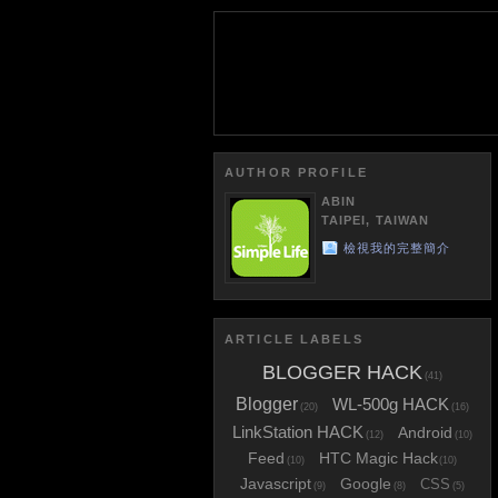
AUTHOR PROFILE
ABIN
TAIPEI, TAIWAN
檢視我的完整簡介
ARTICLE LABELS
BLOGGER HACK
(41)
Blogger
WL-500g HACK
(20)
(16)
LinkStation HACK
Android
(12)
(10)
Feed
HTC Magic Hack
(10)
(10)
Javascript
Google
CSS
(9)
(8)
(5)