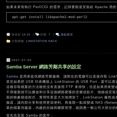
如果未來有執行 Perl/CGI 的需求，記得要順道安裝給 Apache 用的 
apt-get install libapache2-mod-perl2
發表於
14:15
|
回應:
7
|
張貼留言
分類標籤:
LINKSTATION HACK
2007-07-05
Samba Server 網路芳鄰共享的設定
Samba
是用來提供網路芳鄰服務、讓附近的電腦可以直接存取 LinkSt
甚至如果把 USB 印表機接上 LinkStation 的 USB Port，還
這種存取檔案的方法雖然沒有直接用 FTP 來得快，但是如果用來變
不用複製就可以播放和分享這個網路硬碟的音樂或影片、燒錄或安裝放在 Li
面的映象檔或程式，實用性更是大大地增加了，LinkStation 儼
服器，讓內部分享和使用更加便利。再進階一點就變成 NAS (Network A
業的檔案伺服器，內建的目錄和權限管理，能因應一般公司大部分的
首先先安裝 Samba 的套件：