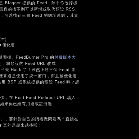
Blogger 提供的 Feed，除非你改掉樣
還真的找不到可以新增或取代預設 RSS
例），可以找到三個 Feed 的網址連結，其實
版本)
er 優化過
揚、FeedBurner Pro 的
付費版本大
定，將預設的 Feed URL 改成
己去 Hack 了！雖然上述三個 Feed 還
Feed 總算還是使用了統一窗口，而且被優化過
在用 BSP 或系統提供的預設 Feed 嗎？趕
ost Feed Redirect URL 填入
如果你已經有用過或註冊過
查」，要針對自己的讀者做問卷嗎？直接在
r 真的是越來越棒啦！