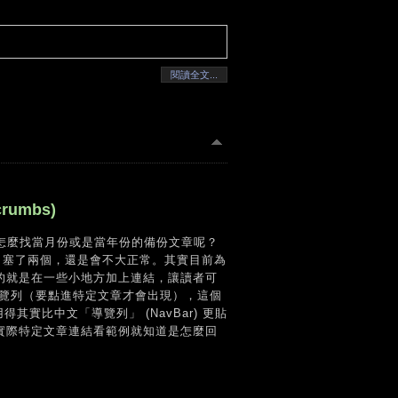
閱讀全文...
rumbs)
怎麼找當月份或是當年份的備份文章呢？
ack 塞了兩個，還是會不大正常。其實目前為
做的就是在一些小地方加上連結，讓讀者可
導覽列（要點進特定文章才會出現），這個
得其實比中文「導覽列」 (NavBar) 更貼
或實際特定文章連結看範例就知道是怎麼回