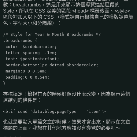
數：breadcrumbs，這是用來顯示這個導覽連結區段的
Style，所以在 CSS 定義的區段 <head> 標籤後面、<style>
區段裡加入以下的 CSS （樣式請自行根據自己的樣版調整顏
色、字型大小和分隔線）：
/* Style for Year & Month Breadcrumbs */
.breadcrumbs {
color: $sidebarcolor;
letter-spacing: .1em;
font: $postfooterfont;
border-bottom:1px dotted $bordercolor;
margin:0 0 0.5em;
padding:0 0 0.5em;
}
存檔搞定！檢視首頁的時候好像沒什麼改變，因為顯示這個
連結列的條件是：
<b:if cond='data:blog.pageType == "item"'>
也就是要點入單篇文章的時候，效果才會出來，顯示在文章
標題的上面，我想在其他地方應該沒有導覽的必要吧～