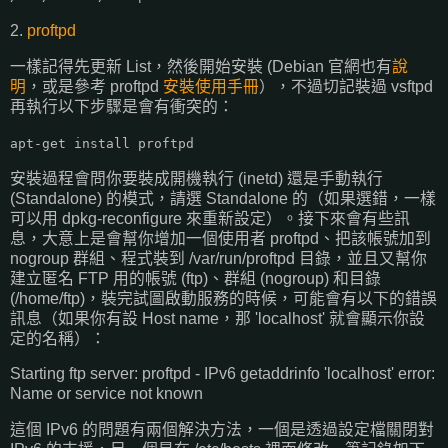
2.
proftpd
一樣記得先更新 List，然後開始安裝 (Debian 官網也有
說
明
，或是參考 proftpd
安裝使用手冊
），不過切記裝過 vsftpd
再執行以下步驟是會有衝突的：
apt-get install proftpd
安裝過程會問你要裝成開機執行 (inetd) 還是手動執行
(Standalone) 的模式，請選 Standalone 的（如果選錯，一樣
可以用 dpkg-reconfigure 來重新設定）。接下來會有些訊
息，大意上是會幫你增加一個使用者 proftpd、把該帳號加到
nogroup 群組、程式裝到 /var/run/proftpd 目錄，並且又幫你
建立匿名 FTP 用的帳號 (ftp)、群組 (nogroup) 和目錄
(/home/ftp)，裝完試圖啟動服務的時候，可能會有以下的錯誤
訊息（如果你有設 Host name，那 'localhost' 就會顯示你設
定的名稱）：
Starting ftp server: proftpd - IPv6 getaddrinfo 'localhost' error:
Name or service not known
這個 IPv6 的問題有兩個解決方法，一個是透過設定檔關閉對