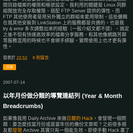
間目錄檔案的權限和帳號設定，我利用的關鍵是 Linux 同群
組開放完全存取權限、搭配 FTP Server 提供的彈性，而
FTP 其他使用者是用另外獨立的群組來套用限制，這些邏輯
在我其他安裝到 LinkStation 上的服務都是共通的，也是我
try & error 多次調整出來的經驗（一般介紹文都不提），搞定
之後不但有快速高效率的檔案分享服務，和其他像網路芳鄰
等服務混用的時候也不會綁手綁腳，實際使用上也才更有彈
性。
發表於
22:52
8 則留言:
分享
2007-07-14
以年月份做分類的導覽連結列 (Year & Month
Breadcrumbs)
如果像我用 Daily Archive 來做
日曆的 Hack
，會發現一個問
題：要怎麼找當月份或是當年份的備份文章呢？之前很多朋
友都
發現
Archive 其實只有一個能生效，即使手動 Hack 塞了