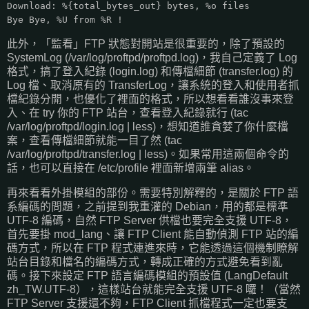
Download: %{total_bytes_out} bytes, %o files
Bye Bye, %U from %R !
此外，「監看」FTP 狀態對開站是很重要的，除了預設的
SystemLog (/var/log/proftpd/proftpd.log)，我自己定義了 Log
格式，搞了登入紀錄 (login.log) 和傳檔細節 (transfer.log) 的
Log 檔、取消原有的 TransferLog，讓系統的登入和使用者抓
檔紀錄分開，也優化了裡面的格式，所以想看看誰沒事來登
入、在 try 你的 FTP 站台，查看登入紀錄就行 (tac
/var/log/proftpd/login.log | less)，想知道誰貪婪了你什麼檔
案，查看傳檔細節就能一目了然 (tac
/var/log/proftpd/transfer.log | less)。如果常用這兩個命令的
話，也可以直接在 /etc/profile 裡面新增兩筆 alias。
再來看看外掛模組的部份。需要特別解釋的，是關於 FTP 語
系編碼的問題，之前提到我重灌的 Debian，用的都是標準
UTF-8 編碼，自然 FTP Server 供檔也要完全支援 UTF-8，
首先要掛 mod_lang、讓 FTP Client 能自動偵測 FTP 站的編
碼方式，所以在 FTP 程式連進來時，它能透過這個機制瞭解
站台目錄和檔名的編碼方式，轉成正確的方式避免看到亂
碼。接下來設定 FTP 語言編碼模組的預設值 (LangDefault
zh_TW.UTF-8），這樣站台就能完全支援 UTF-8 囉！（當然
FTP Server 支援還不夠，FTP Client 抓檔程式一定也要支