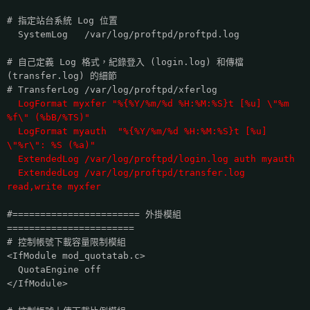
# 指定站台系統 Log 位置
SystemLog /var/log/proftpd/proftpd.log
# 自己定義 Log 格式，紀錄登入 (login.log) 和傳檔
(transfer.log) 的細節
# TransferLog /var/log/proftpd/xferlog
LogFormat myxfer "%{%Y/%m/%d %H:%M:%S}t [%u] \"%m
%f\" (%bB/%TS)"
LogFormat myauth "%{%Y/%m/%d %H:%M:%S}t [%u]
\"%r\": %S (%a)"
ExtendedLog /var/log/proftpd/login.log auth myauth
ExtendedLog /var/log/proftpd/transfer.log
read,write myxfer
#======================= 外掛模組
=======================
# 控制帳號下載容量限制模組
<IfModule mod_quotatab.c>
QuotaEngine off
</IfModule>