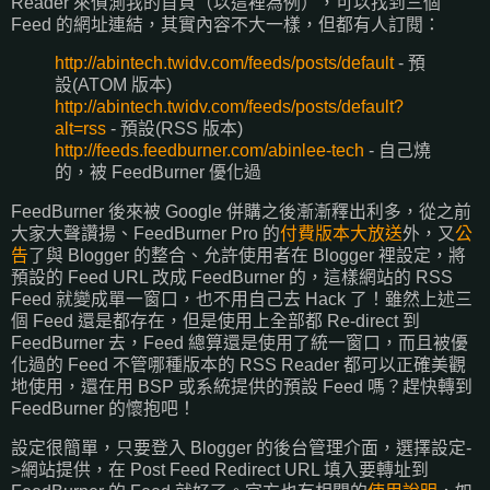
Reader 來偵測我的首頁（以這裡為例），可以找到三個
Feed 的網址連結，其實內容不大一樣，但都有人訂閱：
http://abintech.twidv.com/feeds/posts/default
- 預
設(ATOM 版本)
http://abintech.twidv.com/feeds/posts/default?
alt=rss
- 預設(RSS 版本)
http://feeds.feedburner.com/abinlee-tech
- 自己燒
的，被 FeedBurner 優化過
FeedBurner 後來被 Google 併購之後漸漸釋出利多，從之前
大家大聲讚揚、FeedBurner Pro 的
付費版本大放送
外，又
公
告
了與 Blogger 的整合、允許使用者在 Blogger 裡設定，將
預設的 Feed URL 改成 FeedBurner 的，這樣網站的 RSS
Feed 就變成單一窗口，也不用自己去 Hack 了！雖然上述三
個 Feed 還是都存在，但是使用上全部都 Re-direct 到
FeedBurner 去，Feed 總算還是使用了統一窗口，而且被優
化過的 Feed 不管哪種版本的 RSS Reader 都可以正確美觀
地使用，還在用 BSP 或系統提供的預設 Feed 嗎？趕快轉到
FeedBurner 的懷抱吧！
設定很簡單，只要登入 Blogger 的後台管理介面，選擇設定-
>網站提供，在 Post Feed Redirect URL 填入要轉址到