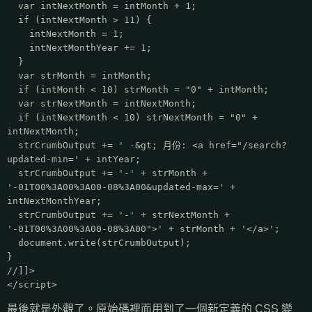
var intNextMonth = intMonth + 1;
if (intNextMonth > 11) {
intNextMonth = 1;
intNextMonthYear += 1;
}
var strMonth = intMonth;
if (intMonth < 10) strMonth = "0" + intMonth;
var strNextMonth = intNextMonth;
if (intNextMonth < 10) strNextMonth = "0" +
intNextMonth;
strCrumbOutput += ' -&gt; 月份: <a href="/search?
updated-min=' + intYear;
strCrumbOutput += '-' + strMonth +
'-01T00%3A00%3A00-08%3A00&updated-max=' +
intNextMonthYear;
strCrumbOutput += '-' + strNextMonth +
'-01T00%3A00%3A00-08%3A00">' + strMonth + '</a>';
document.write(strCrumbOutput);
}
//]]>
</script>
最後就是外觀了。原始碼裡面用到了一個新定義的 CSS 變