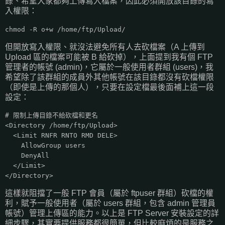
錄、希望大家都夠上傳寫入檔案，因此必須開放該目錄的寫
入權限：
chmod -R o+w /home/ftp/Upload/
但開放寫入權限、就沒法避免所有人去砍檔案（A 上傳到
Upload 區的檔案可能被 B 給砍掉），上面提到我有個 FTP
管理者的帳號 (admin)，它屬於一般使用者群組 (users)，我
希望除了該群組的成員外其他帳號在該目錄都沒有砍檔權限
（即使是上傳的那個人），只要在設定檔最後面補上這一段
設定：
# 限制上傳目錄不給砍檔和更名
<Directory /home/ftp/Upload>
<Limit RNFR RNTO RMD DELE>
AllowGroup users
DenyAll
</Limit>
</Directory>
這樣就阻擋了一般 FTP 會員（屬於 ftpuser 群組）砍檔的權
利，賦予一般使用者（屬於 users 群組，包含 admin 管理員
帳號）管理上傳區的能力。以上是 FTP Server 安裝設定的詳
細步驟，其實要提供服務都很簡單，但比較麻煩的是服務之