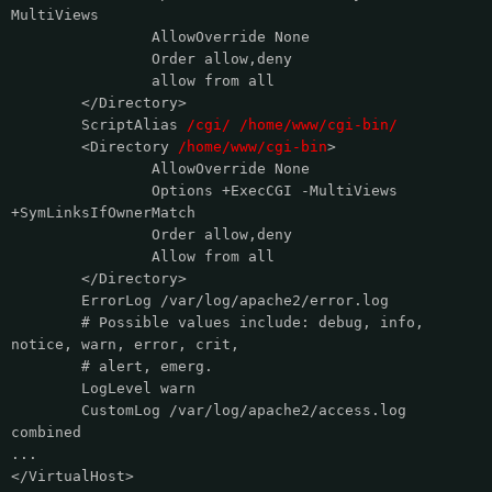
MultiViews
AllowOverride None
Order allow,deny
allow from all
</Directory>
ScriptAlias
/cgi/ /home/www/cgi-bin/
<Directory
/home/www/cgi-bin
>
AllowOverride None
Options +ExecCGI -MultiViews
+SymLinksIfOwnerMatch
Order allow,deny
Allow from all
</Directory>
ErrorLog /var/log/apache2/error.log
# Possible values include: debug, info,
notice, warn, error, crit,
# alert, emerg.
LogLevel warn
CustomLog /var/log/apache2/access.log
combined
...
</VirtualHost>