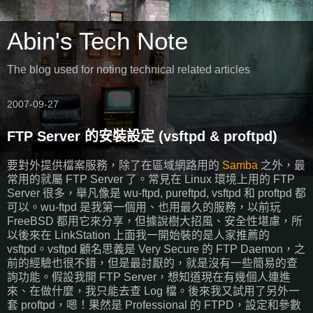
Abin's Tech Note
The blog used for noting technical related articles
2007-09-27
FTP Server 的安裝設定 (vsftpd & proftpd)
要對外提供檔案服務，除了在區域網路用的
Samba
之外，最
常用的就屬 FTP Server 了。常見在 Linux 環境上用的 FTP
Server 很多，舉凡像是 wu-ftpd, pureftpd, vsftpd 和 proftpd 都
可以。wu-ftpd 是我第一個用、也用最久的服務，以前玩
FreeBSD 都用它來分享，但據說樹大招風、安全性堪慮，所
以後來在 LinkStation 上面我一開始裝的是人家推薦的
vsftpd。vsftpd 顧名思義是 Very Secure 的 FTP Daemon，之
前的經驗也很不錯，但是最討厭的，就是沒有一些簡易的查
詢功能。假設我開 FTP Server，想知道現在有幾個人連進
來、在做什麼，我只能去查 Log 檔。後來我又試用了另外一
套 proftpd，嗯！果然是 Professional 的 FTPD，設定和參數