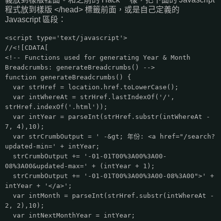
程式放到樣版 </head> 標籤前面，或是自己定義的
Javascript 區段：
<script type='text/javascript'>
//<![CDATA[
<!-- Functions used for generating Year & Month
Breadcrumbs: generateBreadcrumbs() -->
function generateBreadcrumbs() {
var strHref = location.href.toLowerCase();
var intWhereAt = strHref.lastIndexOf('/',
strHref.indexOf('.html'));
var intYear = parseInt(strHref.substr(intWhereAt -
7, 4),10);
var strCrumbOutput = ' -&gt; 年份: <a href="/search?
updated-min=' + intYear;
strCrumbOutput += '-01-01T00%3A00%3A00-
08%3A00&updated-max=' + (intYear + 1);
strCrumbOutput += '-01-01T00%3A00%3A00-08%3A00">' +
intYear + '</a>';
var intMonth = parseInt(strHref.substr(intWhereAt -
2, 2),10);
var intNextMonthYear = intYear;