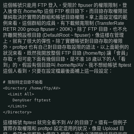
這個帳號只能用 FTP 登入，受限於 ftpuser 的權限限制，登
入後會在 /home/ftp 這個 FTP 根目錄下，而目錄存取權限就
單純取決於實際的群組和帳號目錄權限。拿上面設定檔的範
例來看，這個群組的成員，有下載頻寬限制 (TransferRate
RETR 200 group ftpuser，200K)，除了 FTP 目錄，也不允
許離開預設根目錄 (DefaultRoot ~ ftpuser)，像這樣在管理
上，就有了很大的彈性。除了實體帳號對目錄存取的權限
外，proftpd 也有自己對目錄存取設限的語法，以上面範例的
狀況來看，既然我開放整個 FTP 目錄 (/home/ftp) 讓「會員」
存取，但可能下面有幾個目錄，是不准 18 歲以下的人「看
到」的，假設有個目錄叫 /home/ftp/AV、我不想給帳號 ftptest
這個人看到，只要在設定檔最後面補上這一段設定：
# 限制特定目錄不給看
<Directory /home/ftp/AV>
<Limit All>
DenyUser ftptest
</Limit>
</Directory>
這樣帳號 ftptest 就完全看不到 AV 的目錄了。還有一個例子
實際存取權限和 proftpd 設定混用的狀況，像是 Upload 目