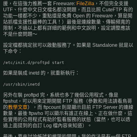
援，在這強力推薦一套 Freeware:
FileZilla
，不但完全支援
UTF、什麼中文日文檔名都沒問題，而且比照 CuteFTP 有的
功能一樣都不少，重點還是免費 Open 的 Freeware，算是開
站抓檔支援性最棒的工具！）最後是連線數量、傳輸頻寬的
限制，不過以上都有詳細的範例和中文說明，設定調整應該
不是什麼問題～
設定檔都搞定就可以啟動服務了。如果是 Standalone 就是以
下命令：
/etc/init.d/proftpd start
如果是裝成 inetd 的，就重新執行：
/usr/sbin/inetd
另外在裝 proftpd 完，系統也多了幾個公用程式，像是
ftpshut，可以用來定期開關 FTP 服務（參數和用法請看鳥哥
的
教學文章
），而 ftpcount 則是顯示目前 FTP Server 的連線
數量，最後 ftpwho 可以顯示有誰正在線上、正在做什麼，這
些實用的公用程式有助於監看服務的狀態（當然，也可以透
過上面提到的自訂 Log 檔內容來知道）。
最後，要來討論帳號和權限的問題。我的作法是有一個 FTP