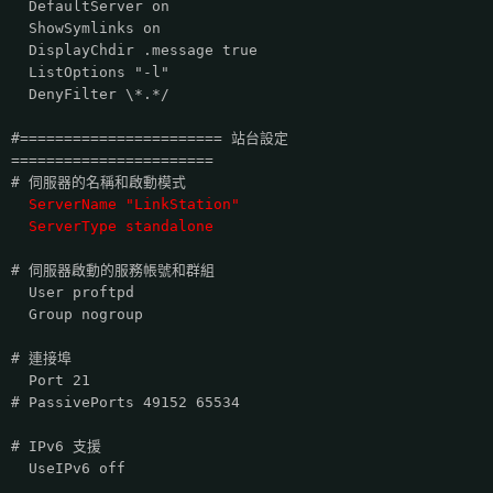
DefaultServer on
ShowSymlinks on
DisplayChdir .message true
ListOptions "-l"
DenyFilter \*.*/
#======================= 站台設定
=======================
# 伺服器的名稱和啟動模式
ServerName "LinkStation"
ServerType standalone
# 伺服器啟動的服務帳號和群組
User proftpd
Group nogroup
# 連接埠
Port 21
# PassivePorts 49152 65534
# IPv6 支援
UseIPv6 off