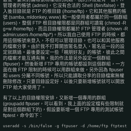
管理者的帳號 (admin)，它沒有合法的 Shell (/bin/false)，登
入後目錄就是 FTP 的根目錄 (/home/ftp)，它和其他服務的帳
號 (samba, mldonkey, www) 和一般使用者都屬於同一個群組
(users)，整個 FTP 根目錄權限都是同群組可讀寫 (chmod -R
g+w /home/ftp)，而且目錄權限都屬於 FTP 管理者 (chown -R
admin:users /home/ftp/*)。所以我自己使用 FTP 的時候，都
用這個帳號來登入，不但可以管理目錄，也可以和其他服務
的檔案分享。由於我不打算開放匿名登入，匿名這一段的設
定就跳過。最後要設定一些「親朋好友」的帳號，彼此之間
的檔案才能互通有無，我的作法是另外設定一個群組
(ftpuser)，然後新增 FTP 專用的帳號都設到這個群組，一方
面在做 FTP 限制的時候可以用群組來做，另外因為 ftpuser
和 users 分屬不同帳號，所以只能讀取分享的目錄檔案無權
刪除修改，只要目錄設定好，以後只要新增帳號就可以開放
FTP 給大家使用了。
有了以上的目錄權限安排，又新增一個專用的群組
(groupadd ftpuser，可以看到，我上面的設定檔有些限制就
是對這個群組下的)，假設要新增一個 FTP 專用的測試帳號
ftptest，命令如下：
useradd -s /bin/false -g ftpuser -d /home/ftp ftptest