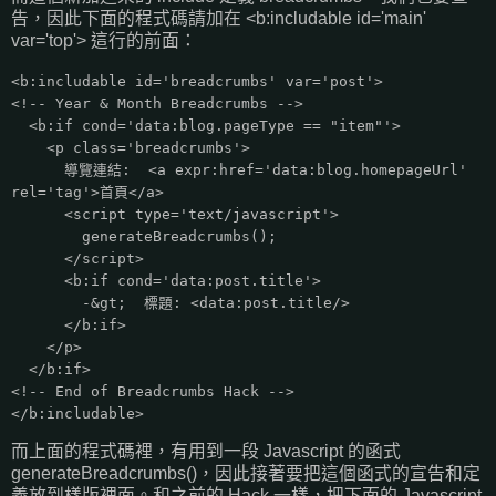
告，因此下面的程式碼請加在 <b:includable id='main'
var='top'> 這行的前面：
<b:includable id='breadcrumbs' var='post'>
<!-- Year & Month Breadcrumbs -->
<b:if cond='data:blog.pageType == "item"'>
<p class='breadcrumbs'>
導覽連結: <a expr:href='data:blog.homepageUrl'
rel='tag'>首頁</a>
<script type='text/javascript'>
generateBreadcrumbs();
</script>
<b:if cond='data:post.title'>
-&gt; 標題: <data:post.title/>
</b:if>
</p>
</b:if>
<!-- End of Breadcrumbs Hack -->
</b:includable>
而上面的程式碼裡，有用到一段 Javascript 的函式
generateBreadcrumbs()，因此接著要把這個函式的宣告和定
義放到樣版裡面。和之前的 Hack 一樣，把下面的 Javascript