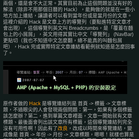
兩個，還是會不大正常。其實目前為止這個問題並沒有好的
解法（除非不用那個日曆的 Hack），能夠做的就是在一些小
地方加上連結，讓讀者可以看到當年份或是當月份的文章。
這裡介紹的 Hack 是文章上方的導覽列（要點進特定文章才
會出現），這個導覽列英文叫 Breadcrumbs，是「覆蓋在麵
包上的小屑屑」，英文用得其實比中文「導覽列」 (NavBar)
更貼切（我也不知道中文怎麼翻，總不能真的叫麵包屑
吧），Hack 完或實際特定文章連結看範例就知道是怎麼回事
了。
原作者做的
Hack
是導覽連結列是 首頁 -> 標籤 -> 文章標
題，不過眼尖的人會發現兩個問題：第一，如果有多個標籤
該怎麼辦？第二，進到單篇文章裡面，文章一開始就有文章
標題、最後面會列出該文章所有標籤，這個導覽連結列完全
沒有可用性啊！因此有了
改良
，改成以時間來導覽連結，變
成像是 首頁 -> 年份 -> 月份 -> 文章標題，嗯嗯！就樣也算是