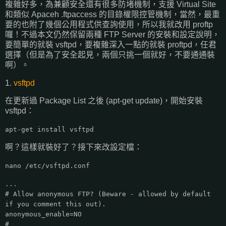
複雜好多，為兼顧安全還有很多防堵機制，支援 Virtual Site
和類似 Apaceh .ftpaccess 的目錄權限控管機制，當然，最重
要的也附了幾個公用程式供查詢使用，所以我就改用 proftp
囉！不過本文仍然保留兩種 FTP Server 的安裝和設定說明，
要簡單的就裝 vsftpd，要複雜深入一點的就裝 proftpd，任君
選擇（但是為了安全起見，兩個只挑一個就好，不要通通裝
啊）。
1.
vsftpd
在更新過 Package List 之後 (apt-get update)，開始安裝
vsftpd：
apt-get install vsftpd
啊？這樣就裝好了？接下來改設定檔：
nano /etc/vsftpd.conf
...
# Allow anonymous FTP? (Beware - allowed by default
if you comment this out).
anonymous_enable=NO
#