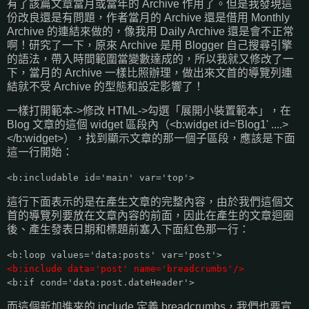
有了該篇文章當月或當年的 Archive 作用了。但是我發現這
份改良還是有問題，作者當月的 Archive 還是借用 Monthly
Archive 的連結來做的，像我用 Daily Archive 還是會不正常
啊！研究了一下，原來 Archive 是用 Blogger 自己搜尋引擎
的語法，帶入時間範圍當變數達成的，所以我就又修改了一
下，當月的 Archive 一樣比照辦理，做出來文首的導覽列連
結就不受 Archive 的型態和設定影響了！
一樣打開範本->修改 HTML->勾選「展開小裝置範本」，在
Blog 文章的這個 widget 區段內（<b:widget id='Blog1' ....>
</b:widget>），找到顯示文章的那一個子區段，應該是下面
這一行開始：
<b:includable id='main' var='top'>
這行下面表示的是在產生文章的完整內容，由於我們這個文
首的導覽列要放在文章內容的前面，因此在產生的文章迴圈
後、產生發表日期和標題前塞入下面紅色那一行：
<b:loop values='data:posts' var='post'>
<b:include data='post' name='breadcrumbs'/>
<b:if cond='data:post.dateHeader'>
而這個新加進來的 include 定義 breadcrumbs，我們也要宣