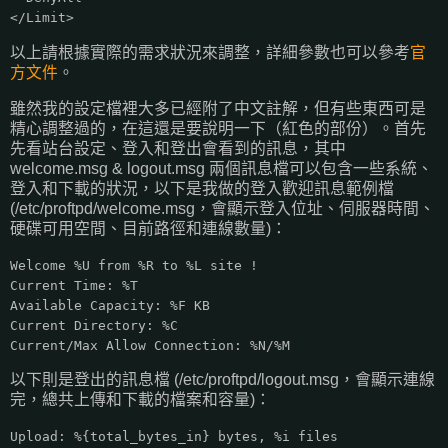
</Limit>
以上請根據實際的需求狀況來調整，詳細參數也可以參考
官
方文件
。
雖然我的設定檔裡大多已經附了中文註解，但有些東西可是
精心調整過的，在這還是要說明一下（紅色的部份）。首先
先看站台設定、登入和登出會看到的訊息，其中
welcome.msg & logout.msg 兩個訊息檔可以包含一些系統、
登入和下載的狀況，以下是我做的登入歡迎訊息範例檔
(/etc/proftpd/welcome.msg，會顯示登入位址、伺服器時間、
硬碟可用空間、目前路徑和連線數量)：
Welcome %U from %R to %L site !
Current Time: %T
Available Capacity: %F KB
Current Directory: %C
Current/Max Allow Connection: %N/%M
以下則是登出的訊息檔 (/etc/proftpd/logout.msg，會顯示連線
完，總共上傳和下載的檔案和容量)：
Upload: %{total_bytes_in} bytes, %i files