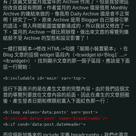
有了該篇文章當月或當年的 Archive 作用了。但是我發現這
份改良還是有問題，作者當月的 Archive 還是借用 Monthly
Archive 的連結來做的，像我用 Daily Archive 還是會不正常
啊！研究了一下，原來 Archive 是用 Blogger 自己搜尋引擎
的語法，帶入時間範圍當變數達成的，所以我就又修改了一
下，當月的 Archive 一樣比照辦理，做出來文首的導覽列連
結就不受 Archive 的型態和設定影響了！
一樣打開範本->修改 HTML->勾選「展開小裝置範本」，在
Blog 文章的這個 widget 區段內（<b:widget id='Blog1' ....>
</b:widget>），找到顯示文章的那一個子區段，應該是下面
這一行開始：
<b:includable id='main' var='top'>
這行下面表示的是在產生文章的完整內容，由於我們這個文
首的導覽列要放在文章內容的前面，因此在產生的文章迴圈
後、產生發表日期和標題前塞入下面紅色那一行：
<b:loop values='data:posts' var='post'>
<b:include data='post' name='breadcrumbs'/>
<b:if cond='data:post.dateHeader'>
而這個新加進來的 include 定義 breadcrumbs，我們也要宣