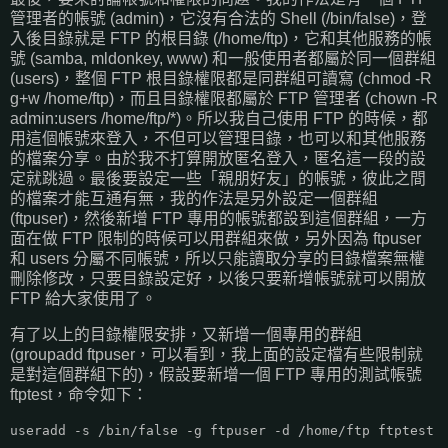
管理者的帳號 (admin)，它沒有合法的 Shell (/bin/false)，登
入後目錄就是 FTP 的根目錄 (/home/ftp)，它和其他服務的帳
號 (samba, mldonkey, www) 和一般使用者都屬於同一個群組
(users)，整個 FTP 根目錄權限都是同群組可讀寫 (chmod -R
g+w /home/ftp)，而且目錄權限都屬於 FTP 管理者 (chown -R
admin:users /home/ftp/*)。所以我自己使用 FTP 的時候，都
用這個帳號來登入，不但可以管理目錄，也可以和其他服務
的檔案分享。由於我不打算開放匿名登入，匿名這一段的設
定就跳過。最後要設定一些「親朋好友」的帳號，彼此之間
的檔案才能互通有無，我的作法是另外設定一個群組
(ftpuser)，然後新增 FTP 專用的帳號都設到這個群組，一方
面在做 FTP 限制的時候可以用群組來做，另外因為 ftpuser
和 users 分屬不同帳號，所以只能讀取分享的目錄檔案無權
刪除修改，只要目錄設定好，以後只要新增帳號就可以開放
FTP 給大家使用了。
有了以上的目錄權限安排，又新增一個專用的群組
(groupadd ftpuser，可以看到，我上面的設定檔有些限制就
是對這個群組下的)，假設要新增一個 FTP 專用的測試帳號
ftptest，命令如下：
useradd -s /bin/false -g ftpuser -d /home/ftp ftptest