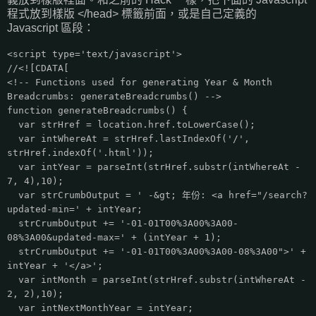
程式放到樣版 </head> 標籤前面，或是自己定義的
Javascript 區段：
<script type='text/javascript'>
//<![CDATA[
<!-- Functions used for generating Year & Month
Breadcrumbs: generateBreadcrumbs() -->
function generateBreadcrumbs() {
var strHref = location.href.toLowerCase();
var intWhereAt = strHref.lastIndexOf('/',
strHref.indexOf('.html'));
var intYear = parseInt(strHref.substr(intWhereAt -
7, 4),10);
var strCrumbOutput = ' -&gt; 年份: <a href="/search?
updated-min=' + intYear;
strCrumbOutput += '-01-01T00%3A00%3A00-
08%3A00&updated-max=' + (intYear + 1);
strCrumbOutput += '-01-01T00%3A00%3A00-08%3A00">' +
intYear + '</a>';
var intMonth = parseInt(strHref.substr(intWhereAt -
2, 2),10);
var intNextMonthYear = intYear;