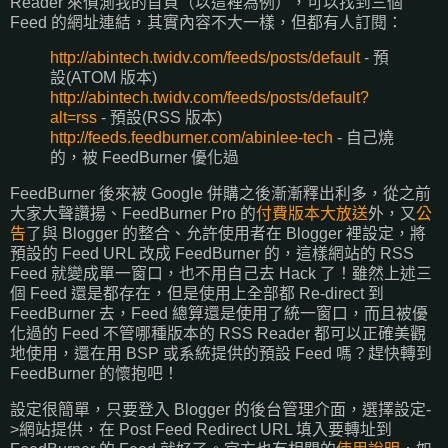
Reader 來偵測我的首頁（以這裡為例），可以找到三個
Feed 的網址連結，其實內容不大一樣，但都有人訂閱：
http://abintech.twidv.com/feeds/posts/default
- 預
設(ATOM 版本)
http://abintech.twidv.com/feeds/posts/default?
alt=rss
- 預設(RSS 版本)
http://feeds.feedburner.com/abinlee-tech
- 自己燒
的，被 FeedBurner 優化過
FeedBurner 後來被 Google 併購之後漸漸釋出利多，從之前
大家大聲讚揚、FeedBurner Pro 的
付費版本大放送
外，又
公
告
了與 Blogger 的整合、允許使用者在 Blogger 裡設定，將
預設的 Feed URL 改成 FeedBurner 的，這樣網站的 RSS
Feed 就變成單一窗口，也不用自己去 Hack 了！雖然上述三
個 Feed 還是都存在，但是使用上全部都 Re-direct 到
FeedBurner 去，Feed 總算還是使用了統一窗口，而且被優
化過的 Feed 不管哪種版本的 RSS Reader 都可以正確美觀
地使用，還在用 BSP 或系統提供的預設 Feed 嗎？趕快轉到
FeedBurner 的懷抱吧！
設定很簡單，只要登入 Blogger 的後台管理介面，選擇設定-
>網站提供，在 Post Feed Redirect URL 填入要轉址到