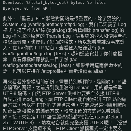
Download: %{total_bytes_out} bytes, %o files
Bye Bye, %U from %R !
此外，「監看」FTP 狀態對開站是很重要的，除了預設的
SystemLog (/var/log/proftpd/proftpd.log)，我自己定義了 Log
格式，搞了登入紀錄 (login.log) 和傳檔細節 (transfer.log) 的
Log 檔、取消原有的 TransferLog，讓系統的登入和使用者抓
檔紀錄分開，也優化了裡面的格式，所以想看看誰沒事來登
入、在 try 你的 FTP 站台，查看登入紀錄就行 (tac
/var/log/proftpd/login.log | less)，想知道誰貪婪了你什麼檔
案，查看傳檔細節就能一目了然 (tac
/var/log/proftpd/transfer.log | less)。如果常用這兩個命令的
話，也可以直接在 /etc/profile 裡面新增兩筆 alias。
再來看看外掛模組的部份。需要特別解釋的，是關於 FTP 語
系編碼的問題，之前提到我重灌的 Debian，用的都是標準
UTF-8 編碼，自然 FTP Server 供檔也要完全支援 UTF-8，
首先要掛 mod_lang、讓 FTP Client 能自動偵測 FTP 站的編
碼方式，所以在 FTP 程式連進來時，它能透過這個機制瞭解
站台目錄和檔名的編碼方式，轉成正確的方式避免看到亂
碼。接下來設定 FTP 語言編碼模組的預設值 (LangDefault
zh_TW.UTF-8），這樣站台就能完全支援 UTF-8 囉！（當然
FTP Server 支援還不夠，FTP Client 抓檔程式一定也要支