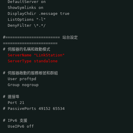
DefaultServer on
ShowSymlinks on
DisplayChdir .message true
ListOptions "-l"
DenyFilter \*.*/
#======================= 站台設定
=======================
# 伺服器的名稱和啟動模式
ServerName "LinkStation"
ServerType standalone
# 伺服器啟動的服務帳號和群組
User proftpd
Group nogroup
# 連接埠
Port 21
# PassivePorts 49152 65534
# IPv6 支援
UseIPv6 off