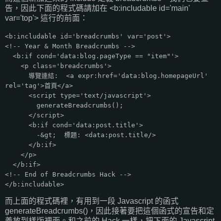
告，因此下面的程式碼請加在 <b:includable id='main'
var='top'> 這行的前面：
<b:includable id='breadcrumbs' var='post'>
<!-- Year & Month Breadcrumbs -->
<b:if cond='data:blog.pageType == "item"'>
<p class='breadcrumbs'>
導覽連結: <a expr:href='data:blog.homepageUrl'
rel='tag'>首頁</a>
<script type='text/javascript'>
generateBreadcrumbs();
</script>
<b:if cond='data:post.title'>
-&gt; 標題: <data:post.title/>
</b:if>
</p>
</b:if>
<!-- End of Breadcrumbs Hack -->
</b:includable>
而上面的程式碼裡，有用到一段 Javascript 的函式
generateBreadcrumbs()，因此接著要把這個函式的宣告和定
義放到樣版裡面。和之前的 Hack 一樣，把下面的 Javascript