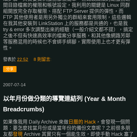
間目錄檔案的權限和帳號設定，我利用的關鍵是 Linux 同群
組開放完全存取權限、搭配 FTP Server 提供的彈性，而
FTP 其他使用者是用另外獨立的群組來套用限制，這些邏輯
在我其他安裝到 LinkStation 上的服務都是共通的，也是我
try & error 多次調整出來的經驗（一般介紹文都不提），搞定
之後不但有快速高效率的檔案分享服務，和其他像網路芳鄰
等服務混用的時候也不會綁手綁腳，實際使用上也才更有彈
性。
發表於
22:52
8 則留言:
分享
2007-07-14
以年月份做分類的導覽連結列 (Year & Month
Breadcrumbs)
如果像我用 Daily Archive 來做
日曆的 Hack
，會發現一個問
題：要怎麼找當月份或是當年份的備份文章呢？之前很多朋
友都
發現
Archive 其實只有一個能生效，即使手動 Hack 塞了