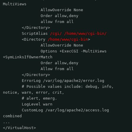
MultiViews
AllowOverride None
Order allow,deny
allow from all
</Directory>
ScriptAlias
/cgi/ /home/www/cgi-bin/
<Directory
/home/www/cgi-bin
>
AllowOverride None
Options +ExecCGI -MultiViews
+SymLinksIfOwnerMatch
Order allow,deny
Allow from all
</Directory>
ErrorLog /var/log/apache2/error.log
# Possible values include: debug, info,
notice, warn, error, crit,
# alert, emerg.
LogLevel warn
CustomLog /var/log/apache2/access.log
combined
...
</VirtualHost>