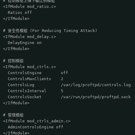
# 控制帳號上傳下載比例模組
<IfModule mod_ratio.c>
Ratios off
</IfModule>
# 安全性模組 (For Reducing Timing Attack)
<IfModule mod_delay.c>
DelayEngine on
</IfModule>
# 控制模組
<IfModule mod_ctrls.c>
ControlsEngine off
ControlsMaxClients 2
ControlsLog /var/log/proftpd/controls.log
ControlsInterval 5
ControlsSocket /var/run/proftpd/proftpd.sock
</IfModule>
# 管理模組
<IfModule mod_ctrls_admin.c>
AdminControlsEngine off
</IfModule>