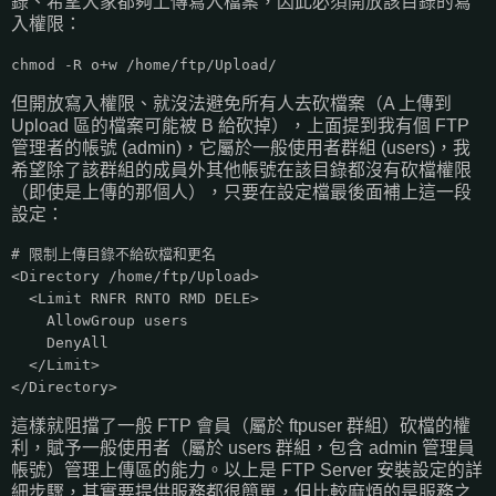
錄、希望大家都夠上傳寫入檔案，因此必須開放該目錄的寫
入權限：
chmod -R o+w /home/ftp/Upload/
但開放寫入權限、就沒法避免所有人去砍檔案（A 上傳到
Upload 區的檔案可能被 B 給砍掉），上面提到我有個 FTP
管理者的帳號 (admin)，它屬於一般使用者群組 (users)，我
希望除了該群組的成員外其他帳號在該目錄都沒有砍檔權限
（即使是上傳的那個人），只要在設定檔最後面補上這一段
設定：
# 限制上傳目錄不給砍檔和更名
<Directory /home/ftp/Upload>
<Limit RNFR RNTO RMD DELE>
AllowGroup users
DenyAll
</Limit>
</Directory>
這樣就阻擋了一般 FTP 會員（屬於 ftpuser 群組）砍檔的權
利，賦予一般使用者（屬於 users 群組，包含 admin 管理員
帳號）管理上傳區的能力。以上是 FTP Server 安裝設定的詳
細步驟，其實要提供服務都很簡單，但比較麻煩的是服務之