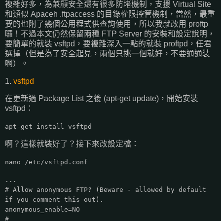
複雜好多，為兼顧安全還有很多防堵機制，支援 Virtual Site
和類似 Apaceh .ftpaccess 的目錄權限控管機制，當然，最重
要的也附了幾個公用程式供查詢使用，所以我就改用 proftp
囉！不過本文仍然保留兩種 FTP Server 的安裝和設定說明，
要簡單的就裝 vsftpd，要複雜深入一點的就裝 proftpd，任君
選擇（但是為了安全起見，兩個只挑一個就好，不要通通裝
啊）。
1.
vsftpd
在更新過 Package List 之後 (apt-get update)，開始安裝
vsftpd：
apt-get install vsftpd
啊？這樣就裝好了？接下來改設定檔：
nano /etc/vsftpd.conf
...
# Allow anonymous FTP? (Beware - allowed by default
if you comment this out).
anonymous_enable=NO
#