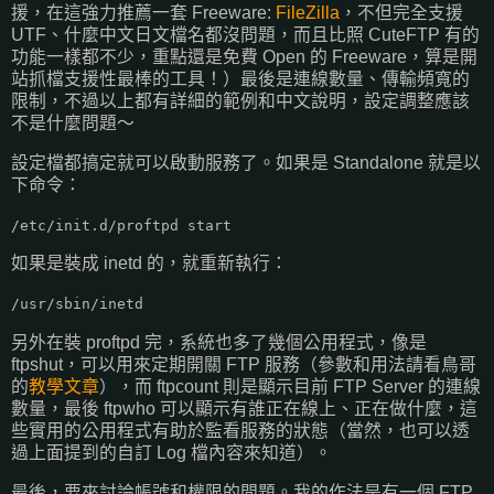
援，在這強力推薦一套 Freeware:
FileZilla
，不但完全支援
UTF、什麼中文日文檔名都沒問題，而且比照 CuteFTP 有的
功能一樣都不少，重點還是免費 Open 的 Freeware，算是開
站抓檔支援性最棒的工具！）最後是連線數量、傳輸頻寬的
限制，不過以上都有詳細的範例和中文說明，設定調整應該
不是什麼問題～
設定檔都搞定就可以啟動服務了。如果是 Standalone 就是以
下命令：
/etc/init.d/proftpd start
如果是裝成 inetd 的，就重新執行：
/usr/sbin/inetd
另外在裝 proftpd 完，系統也多了幾個公用程式，像是
ftpshut，可以用來定期開關 FTP 服務（參數和用法請看鳥哥
的
教學文章
），而 ftpcount 則是顯示目前 FTP Server 的連線
數量，最後 ftpwho 可以顯示有誰正在線上、正在做什麼，這
些實用的公用程式有助於監看服務的狀態（當然，也可以透
過上面提到的自訂 Log 檔內容來知道）。
最後，要來討論帳號和權限的問題。我的作法是有一個 FTP