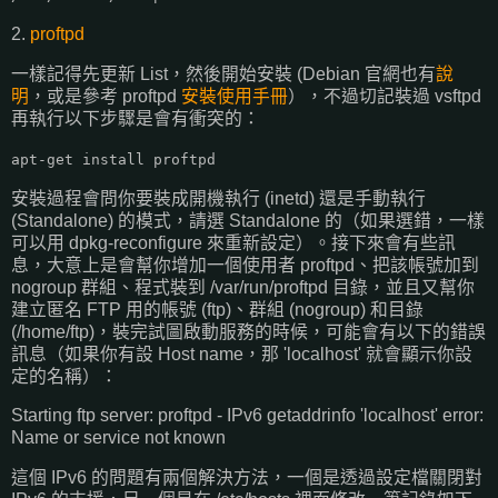
2.
proftpd
一樣記得先更新 List，然後開始安裝 (Debian 官網也有
說
明
，或是參考 proftpd
安裝使用手冊
），不過切記裝過 vsftpd
再執行以下步驟是會有衝突的：
apt-get install proftpd
安裝過程會問你要裝成開機執行 (inetd) 還是手動執行
(Standalone) 的模式，請選 Standalone 的（如果選錯，一樣
可以用 dpkg-reconfigure 來重新設定）。接下來會有些訊
息，大意上是會幫你增加一個使用者 proftpd、把該帳號加到
nogroup 群組、程式裝到 /var/run/proftpd 目錄，並且又幫你
建立匿名 FTP 用的帳號 (ftp)、群組 (nogroup) 和目錄
(/home/ftp)，裝完試圖啟動服務的時候，可能會有以下的錯誤
訊息（如果你有設 Host name，那 'localhost' 就會顯示你設
定的名稱）：
Starting ftp server: proftpd - IPv6 getaddrinfo 'localhost' error:
Name or service not known
這個 IPv6 的問題有兩個解決方法，一個是透過設定檔關閉對