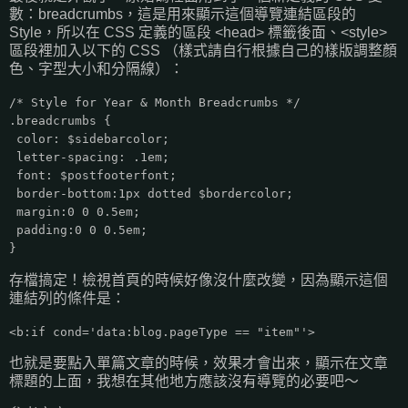
數：breadcrumbs，這是用來顯示這個導覽連結區段的
Style，所以在 CSS 定義的區段 <head> 標籤後面、<style>
區段裡加入以下的 CSS （樣式請自行根據自己的樣版調整顏
色、字型大小和分隔線）：
/* Style for Year & Month Breadcrumbs */
.breadcrumbs {
color: $sidebarcolor;
letter-spacing: .1em;
font: $postfooterfont;
border-bottom:1px dotted $bordercolor;
margin:0 0 0.5em;
padding:0 0 0.5em;
}
存檔搞定！檢視首頁的時候好像沒什麼改變，因為顯示這個
連結列的條件是：
<b:if cond='data:blog.pageType == "item"'>
也就是要點入單篇文章的時候，效果才會出來，顯示在文章
標題的上面，我想在其他地方應該沒有導覽的必要吧～