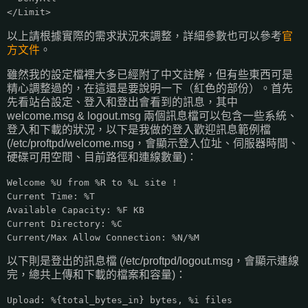
</Limit>
以上請根據實際的需求狀況來調整，詳細參數也可以參考
官
方文件
。
雖然我的設定檔裡大多已經附了中文註解，但有些東西可是
精心調整過的，在這還是要說明一下（紅色的部份）。首先
先看站台設定、登入和登出會看到的訊息，其中
welcome.msg & logout.msg 兩個訊息檔可以包含一些系統、
登入和下載的狀況，以下是我做的登入歡迎訊息範例檔
(/etc/proftpd/welcome.msg，會顯示登入位址、伺服器時間、
硬碟可用空間、目前路徑和連線數量)：
Welcome %U from %R to %L site !
Current Time: %T
Available Capacity: %F KB
Current Directory: %C
Current/Max Allow Connection: %N/%M
以下則是登出的訊息檔 (/etc/proftpd/logout.msg，會顯示連線
完，總共上傳和下載的檔案和容量)：
Upload: %{total_bytes_in} bytes, %i files