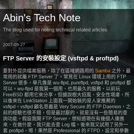
Abin's Tech Note
The blog used for noting technical related articles
2007-09-27
FTP Server 的安裝設定 (vsftpd & proftpd)
要對外提供檔案服務，除了在區域網路用的
Samba
之外，最
常用的就屬 FTP Server 了。常見在 Linux 環境上用的 FTP
Server 很多，舉凡像是 wu-ftpd, pureftpd, vsftpd 和 proftpd 都
可以。wu-ftpd 是我第一個用、也用最久的服務，以前玩
FreeBSD 都用它來分享，但據說樹大招風、安全性堪慮，所
以後來在 LinkStation 上面我一開始裝的是人家推薦的
vsftpd。vsftpd 顧名思義是 Very Secure 的 FTP Daemon，之
前的經驗也很不錯，但是最討厭的，就是沒有一些簡易的查
詢功能。假設我開 FTP Server，想知道現在有幾個人連進
來、在做什麼，我只能去查 Log 檔。後來我又試用了另外一
套 proftpd，嗯！果然是 Professional 的 FTPD，設定和參數