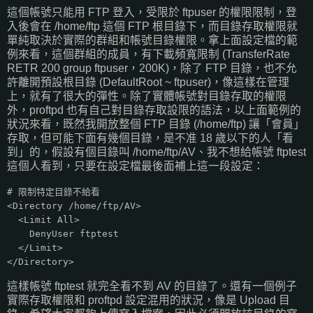
這個帳號只能用 FTP 登入，受限於 ftpuser 的權限限制，登
入後會在 /home/ftp 這個 FTP 根目錄下，而目錄存取權限就
單純取決於實際的群組和帳號目錄權限。拿上面設定檔的範
例來看，這個群組的成員，有下載頻寬限制 (TransferRate
RETR 200 group ftpuser，200K)，除了 FTP 目錄，也不允
許離開預設根目錄 (DefaultRoot ~ ftpuser)，像這樣在管理
上，就有了很大的彈性。除了實體帳號對目錄存取的權限
外，proftpd 也有自己對目錄存取設限的語法，以上面範例的
狀況來看，既然我開放整個 FTP 目錄 (/home/ftp) 讓「會員」
存取，但可能下面有幾個目錄，是不准 18 歲以下的人「看
到」的，假設有個目錄叫 /home/ftp/AV、我不想給帳號 ftptest
這個人看到，只要在設定檔最後面補上這一段設定：
# 限制特定目錄不給看
<Directory /home/ftp/AV>
<Limit All>
DenyUser ftptest
</Limit>
</Directory>
這樣帳號 ftptest 就完全看不到 AV 的目錄了。還有一個例子
實際存取權限和 proftpd 設定混用的狀況，像是 Upload 目