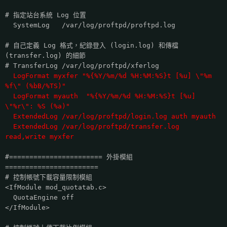
# 指定站台系統 Log 位置
SystemLog /var/log/proftpd/proftpd.log
# 自己定義 Log 格式，紀錄登入 (login.log) 和傳檔
(transfer.log) 的細節
# TransferLog /var/log/proftpd/xferlog
LogFormat myxfer "%{%Y/%m/%d %H:%M:%S}t [%u] \"%m
%f\" (%bB/%TS)"
LogFormat myauth "%{%Y/%m/%d %H:%M:%S}t [%u]
\"%r\": %S (%a)"
ExtendedLog /var/log/proftpd/login.log auth myauth
ExtendedLog /var/log/proftpd/transfer.log
read,write myxfer
#======================= 外掛模組
=======================
# 控制帳號下載容量限制模組
<IfModule mod_quotatab.c>
QuotaEngine off
</IfModule>