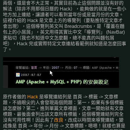
兩個，還是會不大正常。其實目前為止這個問題並沒有好的
解法（除非不用那個日曆的 Hack），能夠做的就是在一些小
地方加上連結，讓讀者可以看到當年份或是當月份的文章。
這裡介紹的 Hack 是文章上方的導覽列（要點進特定文章才
會出現），這個導覽列英文叫 Breadcrumbs，是「覆蓋在麵
包上的小屑屑」，英文用得其實比中文「導覽列」 (NavBar)
更貼切（我也不知道中文怎麼翻，總不能真的叫麵包屑
吧），Hack 完或實際特定文章連結看範例就知道是怎麼回事
了。
原作者做的
Hack
是導覽連結列是 首頁 -> 標籤 -> 文章標
題，不過眼尖的人會發現兩個問題：第一，如果有多個標籤
該怎麼辦？第二，進到單篇文章裡面，文章一開始就有文章
標題、最後面會列出該文章所有標籤，這個導覽連結列完全
沒有可用性啊！因此有了
改良
，改成以時間來導覽連結，變
成像是 首頁 -> 年份 -> 月份 -> 文章標題，嗯嗯！就樣也算是