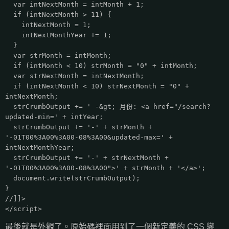
var intNextMonth = intMonth + 1;
if (intNextMonth > 11) {
intNextMonth = 1;
intNextMonthYear += 1;
}
var strMonth = intMonth;
if (intMonth < 10) strMonth = "0" + intMonth;
var strNextMonth = intNextMonth;
if (intNextMonth < 10) strNextMonth = "0" +
intNextMonth;
strCrumbOutput += ' -&gt; 月份: <a href="/search?
updated-min=' + intYear;
strCrumbOutput += '-' + strMonth +
'-01T00%3A00%3A00-08%3A00&updated-max=' +
intNextMonthYear;
strCrumbOutput += '-' + strNextMonth +
'-01T00%3A00%3A00-08%3A00">' + strMonth + '</a>';
document.write(strCrumbOutput);
}
//]]>
</script>
最後就是外觀了。原始碼裡面用到了一個新定義的 CSS 變