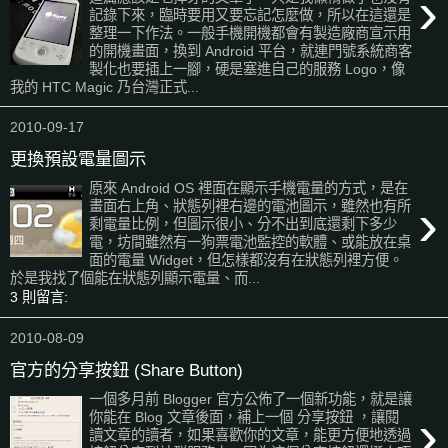
›
記錄下來，臨時要用又要忘記怎麼做，所以在這還是
整理一下作法。一般手機開機都會有製造廠商宣示用
的開機畫面，換到 Android 平台，就連門號系統商客
製化也要插上一腳，硬是塞進自己的服務 Logo，像
我的 HTC Magic 乃台灣正式...
2010-09-17
更換預設電量圖示
原來 Android OS 裡面在顯示手機電量的方式，是在
›
畫面右上角、狀態列裡右邊的電池圖示，雖然也有所
剩電量比例，但圖示很小、分不出到底還剩下多少
電，坊間雖然有一狗票電池監控的軟體、或能放在桌
面的電量 Widget，但怎樣都沒有在狀態列裡方便。
於是我找了個能在狀態列顯示電量、而...
3 則留言:
2010-08-09
官方的分享按鈕 (Share Button)
一個多月前 Blogger 官方公佈了一個新功能，就是讓
›
你能在 Blog 文章後面，補上一個 分享按鈕 ，讓閱
讀文章的讀者，如果喜歡你的文章，能更方便地透過