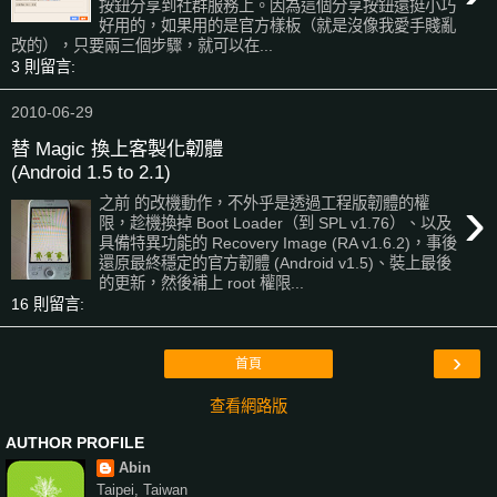
按鈕分享到社群服務上。因為這個分享按鈕還挺小巧
好用的，如果用的是官方樣板（就是沒像我愛手賤亂
改的），只要兩三個步驟，就可以在...
3 則留言:
2010-06-29
替 Magic 換上客製化韌體
(Android 1.5 to 2.1)
›
之前 的改機動作，不外乎是透過工程版韌體的權
限，趁機換掉 Boot Loader（到 SPL v1.76）、以及
具備特異功能的 Recovery Image (RA v1.6.2)，事後
還原最終穩定的官方韌體 (Android v1.5)、裝上最後
的更新，然後補上 root 權限...
16 則留言:
›
首頁
查看網路版
AUTHOR PROFILE
Abin
Taipei, Taiwan