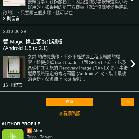
按鈕分享到社群服務上。因為這個分享按鈕還挺小巧
好用的，如果用的是官方樣板（就是沒像我愛手賤亂
改的），只要兩三個步驟，就可以在...
3 則留言:
2010-06-29
替 Magic 換上客製化韌體
(Android 1.5 to 2.1)
›
之前 的改機動作，不外乎是透過工程版韌體的權
限，趁機換掉 Boot Loader（到 SPL v1.76）、以及
具備特異功能的 Recovery Image (RA v1.6.2)，事後
還原最終穩定的官方韌體 (Android v1.5)、裝上最後
的更新，然後補上 root 權限...
16 則留言:
›
首頁
查看網路版
AUTHOR PROFILE
Abin
Taipei, Taiwan