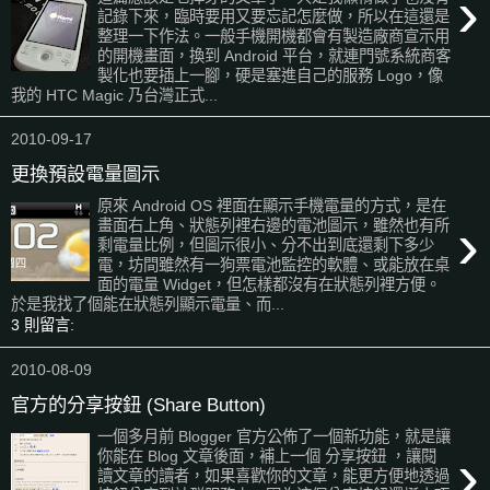
›
記錄下來，臨時要用又要忘記怎麼做，所以在這還是
整理一下作法。一般手機開機都會有製造廠商宣示用
的開機畫面，換到 Android 平台，就連門號系統商客
製化也要插上一腳，硬是塞進自己的服務 Logo，像
我的 HTC Magic 乃台灣正式...
2010-09-17
更換預設電量圖示
原來 Android OS 裡面在顯示手機電量的方式，是在
›
畫面右上角、狀態列裡右邊的電池圖示，雖然也有所
剩電量比例，但圖示很小、分不出到底還剩下多少
電，坊間雖然有一狗票電池監控的軟體、或能放在桌
面的電量 Widget，但怎樣都沒有在狀態列裡方便。
於是我找了個能在狀態列顯示電量、而...
3 則留言:
2010-08-09
官方的分享按鈕 (Share Button)
一個多月前 Blogger 官方公佈了一個新功能，就是讓
›
你能在 Blog 文章後面，補上一個 分享按鈕 ，讓閱
讀文章的讀者，如果喜歡你的文章，能更方便地透過