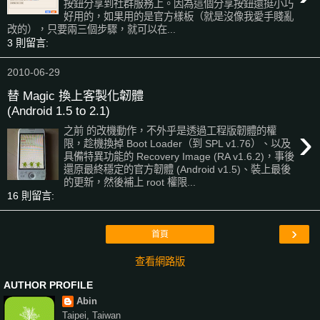
按鈕分享到社群服務上。因為這個分享按鈕還挺小巧
好用的，如果用的是官方樣板（就是沒像我愛手賤亂
改的），只要兩三個步驟，就可以在...
3 則留言:
2010-06-29
替 Magic 換上客製化韌體
(Android 1.5 to 2.1)
›
之前 的改機動作，不外乎是透過工程版韌體的權
限，趁機換掉 Boot Loader（到 SPL v1.76）、以及
具備特異功能的 Recovery Image (RA v1.6.2)，事後
還原最終穩定的官方韌體 (Android v1.5)、裝上最後
的更新，然後補上 root 權限...
16 則留言:
›
首頁
查看網路版
AUTHOR PROFILE
Abin
Taipei, Taiwan