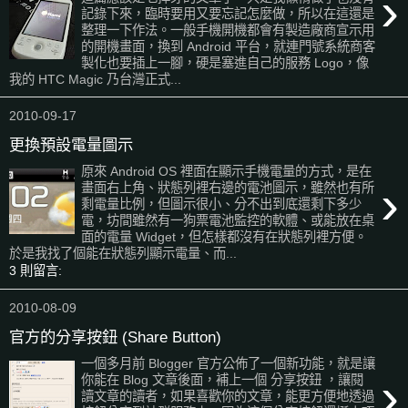
›
記錄下來，臨時要用又要忘記怎麼做，所以在這還是
整理一下作法。一般手機開機都會有製造廠商宣示用
的開機畫面，換到 Android 平台，就連門號系統商客
製化也要插上一腳，硬是塞進自己的服務 Logo，像
我的 HTC Magic 乃台灣正式...
2010-09-17
更換預設電量圖示
原來 Android OS 裡面在顯示手機電量的方式，是在
›
畫面右上角、狀態列裡右邊的電池圖示，雖然也有所
剩電量比例，但圖示很小、分不出到底還剩下多少
電，坊間雖然有一狗票電池監控的軟體、或能放在桌
面的電量 Widget，但怎樣都沒有在狀態列裡方便。
於是我找了個能在狀態列顯示電量、而...
3 則留言:
2010-08-09
官方的分享按鈕 (Share Button)
一個多月前 Blogger 官方公佈了一個新功能，就是讓
›
你能在 Blog 文章後面，補上一個 分享按鈕 ，讓閱
讀文章的讀者，如果喜歡你的文章，能更方便地透過