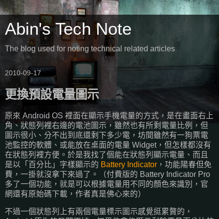
Abin's Tech Note
The blog used for noting technical related articles
2010-09-17
更換預設電量圖示
原來 Android OS 裡面在顯示手機電量的方式，是在畫面右上
角、狀態列裡右邊的電池圖示，雖然也有所剩電量比例，但
圖示很小、分不出到底還剩下多少電，坊間雖然有一狗票電
池監控的軟體、或能放在桌面的電量 Widget，但怎樣都沒有
在狀態列裡方便。於是我找了個能在狀態列顯示電量、而且
是以「百分比」字樣顯示的
Battery Indicator
，功能陽春但免
費，一掛就沒拿下來過了。（付費版的 Battery Indicator Pro
多了一個功能，就是可以根據電量用不同的顏色來識別，官
網還有原始碼下載，作者真是佛心來的）
不過一個狀態列上有兩個電量標示圖示感覺挺累贅的，