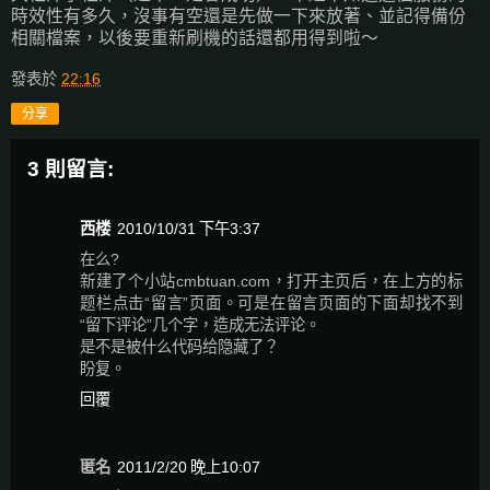
時效性有多久，沒事有空還是先做一下來放著、並記得備份
相關檔案，以後要重新刷機的話還都用得到啦～
發表於
22:16
分享
3 則留言:
西楼
2010/10/31 下午3:37
在么?
新建了个小站cmbtuan.com，打开主页后，在上方的标
题栏点击“留言”页面。可是在留言页面的下面却找不到
“留下评论”几个字，造成无法评论。
是不是被什么代码给隐藏了？
盼复。
回覆
匿名
2011/2/20 晚上10:07