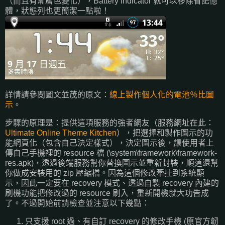
（而且有漸層色變化），Battery Indicator 就可以移除省記憶
體，狀態列也更簡潔一點啦！
詳情請參閱圖文並茂的原文：
線上製作個人化的電池％比圖
示
。
步驟的原理是：提供這項服務的強者網友（服務網址在此：
Ultimate Online Theme Kitchen
），把選擇和製作圖示的功
能網頁化（包含自己決定樣式），決定圖示後，讓使用者上
傳自己手機裡的 resource 檔 (\system\framework\framework-
res.apk)，透過後端服務幫你替換圖示並重新封裝，順道還幫
你做成安裝用的 zip 壓縮檔。因為這個修改牽扯到系統顯
示，因此一定要在 recovery 模式、透過自製 recovery 內建的
刷機功能把修改過的 resource 刷入，重新開機就大功告成
了。不過開始前請檢查並注意以下幾點：
只支援 root 過、有自訂 recovery 的修改手機 (原官方韌