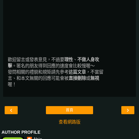
歡迎留言或發表意見，不過要
理性
、
不做人身攻
擊
。匿名的朋友得到回應的速度會比較慢喔～
發問相關的禮貌和規矩請先參考
這篇文章
，不當留
言、和本文無關的回應可能會被
直接刪除
或
無視
喔！
‹
›
首頁
查看網路版
AUTHOR PROFILE