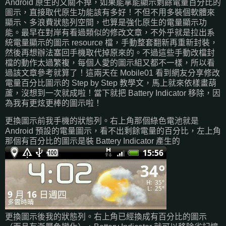
Android 原生的又關不掉，如果能拿能顯示剩餘電量百分比的
圖示，直接取代原生功能該有多好！不但不用多裝個軟體來
顯示、多浪費狀態列空間，也算是強化原生的電量顯示功
能。最早在對岸有看過類似的修改文章，不外乎就是拉出系
統電量顯示的圖示 resource 檔，手動整套翻新再重新封裝，
然後再想辦法塞回手機取代掉原來的。不過這些手動改檔封
檔的動作太過繁複，每個人愛的圖示組又都不一樣，所以看
過該文章參考就算了！這兩天在 Mobile01 看到網友分享修改
電量百分比圖示的 Step by Step 教學文，馬上就來依樣畫葫
蘆，沒想到一次就成啦！當下就把 Battery Indicator 移除，因
為我有更炫更棒的圖示啦！
更換圖示前我手機的狀態列。右上角那個綠色電池就是
Android 預設的電量圖示，看不出剩餘電量的百分比，左上角
那個有百分比的圖示是裝 Battery Indicator 產生的
更換圖示後我的狀態列。右上角已經換成有百分比的圖示