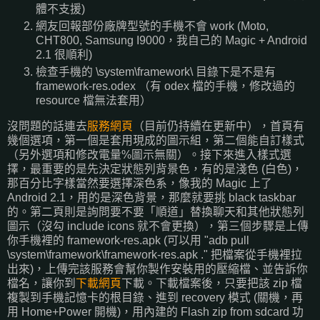
體不支援)
網友回報部份廠牌型號的手機不會 work (Moto,
CHT800, Samsung I9000，我自己的 Magic + Android
2.1 很順利)
檢查手機的 \system\framework\ 目錄下是不是有
framework-res.odex （有 odex 檔的手機，修改過的
resource 檔無法套用）
沒問題的話連去
服務網頁
（目前仍持續在更新中），首頁有
幾個選項，第一個是套用現成的圖示組，第二個能自訂樣式
（另外選項和修改電量%圖示無關）。接下來進入樣式選
擇，最重要的是先決定狀態列背景色，有的是淺色 (白色)，
那百分比字樣當然要選擇深色系，像我的 Magic 上了
Android 2.1，用的是深色背景，那麼就要挑 black taskbar
的。第二頁則是詢問要不要「順道」替換聊天和其他狀態列
圖示（沒勾 include icons 就不會更換），第三個步驟是上傳
你手機裡的 framework-res.apk (可以用 "adb pull
\system\framework\framework-res.apk ." 把檔案從手機裡拉
出來)，上傳完該服務會幫你製作安裝用的壓縮檔、並告訴你
檔名，讓你到
下載網頁
下載。下載檔案後，只要把該 zip 檔
複製到手機記憶卡的根目錄、進到 recovery 模式 (關機，再
用 Home+Power 開機)，用內建的 Flash zip from sdcard 功