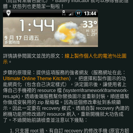
（而且有漸層色變化），Battery Indicator 就可以移除省記憶
體，狀態列也更簡潔一點啦！
詳情請參閱圖文並茂的原文：
線上製作個人化的電池％比圖
示
。
步驟的原理是：提供這項服務的強者網友（服務網址在此：
Ultimate Online Theme Kitchen
），把選擇和製作圖示的功
能網頁化（包含自己決定樣式），決定圖示後，讓使用者上
傳自己手機裡的 resource 檔 (\system\framework\framework-
res.apk)，透過後端服務幫你替換圖示並重新封裝，順道還幫
你做成安裝用的 zip 壓縮檔。因為這個修改牽扯到系統顯
示，因此一定要在 recovery 模式、透過自製 recovery 內建的
刷機功能把修改過的 resource 刷入，重新開機就大功告成
了。不過開始前請檢查並注意以下幾點：
只支援 root 過、有自訂 recovery 的修改手機 (原官方韌