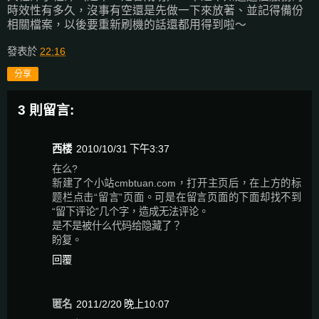
時效性有多久，沒事有空還是先做一下來放著、並記得備份
相關檔案，以後要重新刷機的話還都用得到啦～
發表於
22:16
分享
3 則留言:
西楼
2010/10/31 下午3:37
在么?
新建了个小站cmbtuan.com，打开主页后，在上方的标
题栏点击“留言”页面。可是在留言页面的下面却找不到
“留下评论”几个字，造成无法评论。
是不是被什么代码给隐藏了？
盼复。
回覆
匿名
2011/2/20 晚上10:07