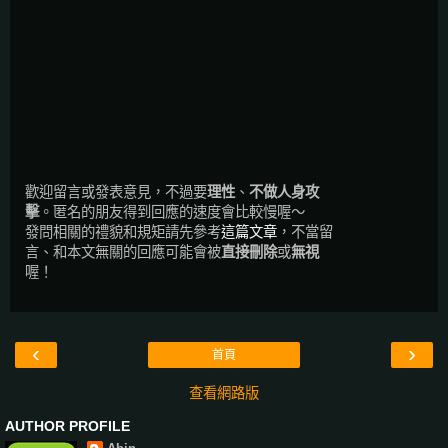
歡迎留言或發表意見，不過要
理性
、
不做人身攻
擊
。匿名的朋友得到回應的速度會比較慢喔～
發問相關的禮貌和規矩請先參考
這篇文章
，不當留
言、和本文無關的回應可能會被
直接刪除
或
無視
喔！
‹
›
首頁
查看網路版
AUTHOR PROFILE