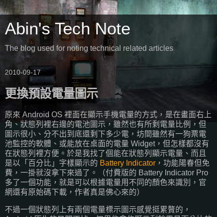
Abin's Tech Note
The blog used for noting technical related articles
2010-09-17
更換預設電量圖示
原來 Android OS 裡面在顯示手機電量的方式，是在畫面右上
角、狀態列裡右邊的電池圖示，雖然也有所剩電量比例，但
圖示很小、分不出到底還剩下多少電，坊間雖然有一狗票電
池監控的軟體、或能放在桌面的電量 Widget，但怎樣都沒有
在狀態列裡方便。於是我找了個能在狀態列顯示電量、而且
是以「百分比」字樣顯示的
Battery Indicator
，功能陽春但免
費，一掛就沒拿下來過了。（付費版的 Battery Indicator Pro
多了一個功能，就是可以根據電量用不同的顏色來識別，官
網還有原始碼下載，作者真是佛心來的）
不過一個狀態列上有兩個電量標示圖示感覺挺累贅的，