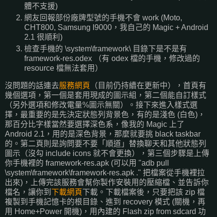
體不支援)
網友回報部份廠牌型號的手機不會 work (Moto,
CHT800, Samsung I9000，我自己的 Magic + Android
2.1 很順利)
檢查手機的 \system\framework\ 目錄下是不是有
framework-res.odex （有 odex 檔的手機，修改過的
resource 檔無法套用）
沒問題的話連去
服務網頁
（目前仍持續在更新中），首頁有
幾個選項，第一個是套用現成的圖示組，第二個能自訂樣式
（另外選項和修改電量%圖示無關）。接下來進入樣式選
擇，最重要的是先決定狀態列背景色，有的是淺色 (白色)，
那百分比字樣當然要選擇深色系，像我的 Magic 上了
Android 2.1，用的是深色背景，那麼就要挑 black taskbar
的。第二頁則是詢問要不要「順道」替換聊天和其他狀態列
圖示（沒勾 include icons 就不會更換），第三個步驟是上傳
你手機裡的 framework-res.apk (可以用 "adb pull
\system\framework\framework-res.apk ." 把檔案從手機裡拉
出來)，上傳完該服務會幫你製作安裝用的壓縮檔、並告訴你
檔名，讓你到
下載網頁
下載。下載檔案後，只要把該 zip 檔
複製到手機記憶卡的根目錄、進到 recovery 模式 (關機，再
用 Home+Power 開機)，用內建的 Flash zip from sdcard 功