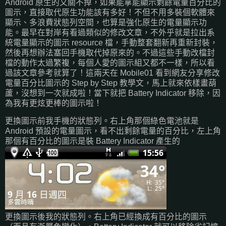
Android 原生的又關不掉，如果能拿能顯示剩餘電量百分比的
圖示，直接取代原生功能該有多好！不但不用多裝個軟體來
顯示、多浪費狀態列空間，也算是強化原生的電量顯示功
能。最早在對岸有看過類似的修改文章，不外乎就是拉出系
統電量顯示的圖示 resource 檔，手動整套翻新再重新封裝，
然後再想辦法塞回手機取代掉原來的。不過這些手動改檔封
檔的動作太過繁複，每個人愛的圖示組又都不一樣，所以看
過該文章參考就算了！這兩天在 Mobile01 看到網友分享修改
電量百分比圖示的 Step by Step 教學文，馬上就來依樣畫葫
蘆，沒想到一次就成啦！當下就把 Battery Indicator 移除，因
為我有更炫更棒的圖示啦！
更換圖示前我手機的狀態列。右上角那個綠色電池就是
Android 預設的電量圖示，看不出剩餘電量的百分比，左上角
那個有百分比的圖示是裝 Battery Indicator 產生的
更換圖示後我的狀態列。右上角已經換成有百分比的圖示