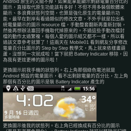
Android 原生的又關不掉，如果能拿能顯示剩餘電量百分比的
圖示，直接取代原生功能該有多好！不但不用多裝個軟體來
顯示、多浪費狀態列空間，也算是強化原生的電量顯示功
能。最早在對岸有看過類似的修改文章，不外乎就是拉出系
統電量顯示的圖示 resource 檔，手動整套翻新再重新封裝，
然後再想辦法塞回手機取代掉原來的。不過這些手動改檔封
檔的動作太過繁複，每個人愛的圖示組又都不一樣，所以看
過該文章參考就算了！這兩天在 Mobile01 看到網友分享修改
電量百分比圖示的 Step by Step 教學文，馬上就來依樣畫葫
蘆，沒想到一次就成啦！當下就把 Battery Indicator 移除，因
為我有更炫更棒的圖示啦！
更換圖示前我手機的狀態列。右上角那個綠色電池就是
Android 預設的電量圖示，看不出剩餘電量的百分比，左上角
那個有百分比的圖示是裝 Battery Indicator 產生的
更換圖示後我的狀態列。右上角已經換成有百分比的圖示