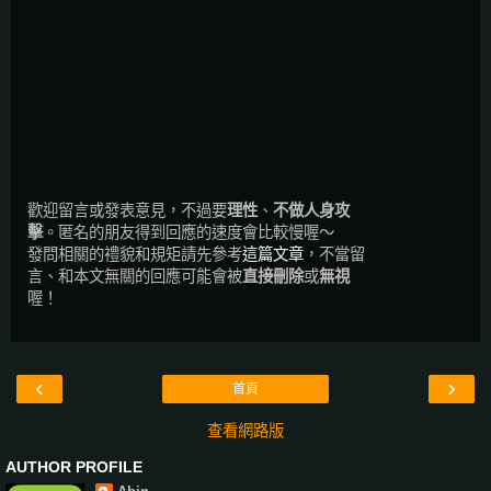
歡迎留言或發表意見，不過要
理性
、
不做人身攻
擊
。匿名的朋友得到回應的速度會比較慢喔～
發問相關的禮貌和規矩請先參考
這篇文章
，不當留
言、和本文無關的回應可能會被
直接刪除
或
無視
喔！
‹
›
首頁
查看網路版
AUTHOR PROFILE