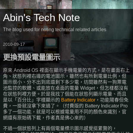
Abin's Tech Note
The blog used for noting technical related articles
2010-09-17
更換預設電量圖示
原來 Android OS 裡面在顯示手機電量的方式，是在畫面右上
角、狀態列裡右邊的電池圖示，雖然也有所剩電量比例，但
圖示很小、分不出到底還剩下多少電，坊間雖然有一狗票電
池監控的軟體、或能放在桌面的電量 Widget，但怎樣都沒有
在狀態列裡方便。於是我找了個能在狀態列顯示電量、而且
是以「百分比」字樣顯示的
Battery Indicator
，功能陽春但免
費，一掛就沒拿下來過了。（付費版的 Battery Indicator Pro
多了一個功能，就是可以根據電量用不同的顏色來識別，官
網還有原始碼下載，作者真是佛心來的）
不過一個狀態列上有兩個電量標示圖示感覺挺累贅的，