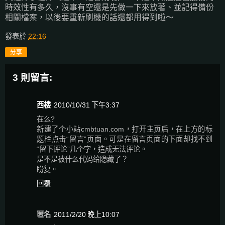
時效性有多久，沒事有空還是先做一下來放著、並記得備份
相關檔案，以後要重新刷機的話還都用得到啦～
發表於
22:16
分享
3 則留言:
西楼
2010/10/31 下午3:37
在么?
新建了个小站cmbtuan.com，打开主页后，在上方的标
题栏点击“留言”页面。可是在留言页面的下面却找不到
“留下评论”几个字，造成无法评论。
是不是被什么代码给隐藏了？
盼复。
回覆
匿名
2011/2/20 晚上10:07