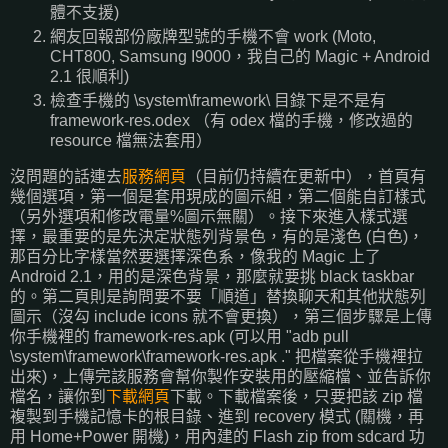
體不支援)
網友回報部份廠牌型號的手機不會 work (Moto,
CHT800, Samsung I9000，我自己的 Magic + Android
2.1 很順利)
檢查手機的 \system\framework\ 目錄下是不是有
framework-res.odex （有 odex 檔的手機，修改過的
resource 檔無法套用）
沒問題的話連去
服務網頁
（目前仍持續在更新中），首頁有
幾個選項，第一個是套用現成的圖示組，第二個能自訂樣式
（另外選項和修改電量%圖示無關）。接下來進入樣式選
擇，最重要的是先決定狀態列背景色，有的是淺色 (白色)，
那百分比字樣當然要選擇深色系，像我的 Magic 上了
Android 2.1，用的是深色背景，那麼就要挑 black taskbar
的。第二頁則是詢問要不要「順道」替換聊天和其他狀態列
圖示（沒勾 include icons 就不會更換），第三個步驟是上傳
你手機裡的 framework-res.apk (可以用 "adb pull
\system\framework\framework-res.apk ." 把檔案從手機裡拉
出來)，上傳完該服務會幫你製作安裝用的壓縮檔、並告訴你
檔名，讓你到
下載網頁
下載。下載檔案後，只要把該 zip 檔
複製到手機記憶卡的根目錄、進到 recovery 模式 (關機，再
用 Home+Power 開機)，用內建的 Flash zip from sdcard 功