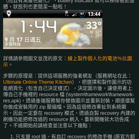
（而且有漸層色變化），Battery Indicator 就可以移除省記憶
體，狀態列也更簡潔一點啦！
詳情請參閱圖文並茂的原文：
線上製作個人化的電池％比圖
示
。
步驟的原理是：提供這項服務的強者網友（服務網址在此：
Ultimate Online Theme Kitchen
），把選擇和製作圖示的功
能網頁化（包含自己決定樣式），決定圖示後，讓使用者上
傳自己手機裡的 resource 檔 (\system\framework\framework-
res.apk)，透過後端服務幫你替換圖示並重新封裝，順道還幫
你做成安裝用的 zip 壓縮檔。因為這個修改牽扯到系統顯
示，因此一定要在 recovery 模式、透過自製 recovery 內建的
刷機功能把修改過的 resource 刷入，重新開機就大功告成
了。不過開始前請檢查並注意以下幾點：
只支援 root 過、有自訂 recovery 的修改手機 (原官方韌