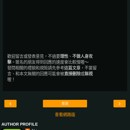
歡迎留言或發表意見，不過要
理性
、
不做人身攻
擊
。匿名的朋友得到回應的速度會比較慢喔～
發問相關的禮貌和規矩請先參考
這篇文章
，不當留
言、和本文無關的回應可能會被
直接刪除
或
無視
喔！
‹
›
首頁
查看網路版
AUTHOR PROFILE