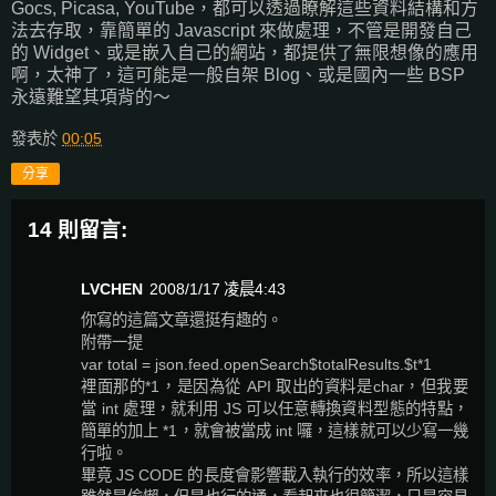
Gocs, Picasa, YouTube，都可以透過瞭解這些資料結構和方
法去存取，靠簡單的 Javascript 來做處理，不管是開發自己
的 Widget、或是嵌入自己的網站，都提供了無限想像的應用
啊，太神了，這可能是一般自架 Blog、或是國內一些 BSP
永遠難望其項背的～
發表於
00:05
分享
14 則留言:
LVCHEN
2008/1/17 凌晨4:43
你寫的這篇文章還挺有趣的。
附帶一提
var total = json.feed.openSearch$totalResults.$t*1
裡面那的*1，是因為從 API 取出的資料是char，但我要
當 int 處理，就利用 JS 可以任意轉換資料型態的特點，
簡單的加上 *1，就會被當成 int 囉，這樣就可以少寫一幾
行啦。
畢竟 JS CODE 的長度會影響載入執行的效率，所以這樣