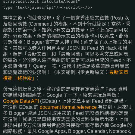
script&callback=calculateAmount"
type="text/javascript"/></script></p>
存檔之後，你就會發現，多了一個會秀出總文章數 (Post) 以
及總回應數 (Comment) 的模組，不到十行就搞定！當然，秀
總數只是第一步，知道所有文章的數量，除了上面提到可以
處理分頁效果，像是隨機顯示文章的模組也可以達成，此時
只想讚嘆：Blogger 實在是太神了啊！函式除了以上獨立的用
法，當然可以嵌入任何有用到 JSON 和 Feed 的 Hack 和模
組，像是「最新文章」和「最新回應」可以多秀文章或回應
的總數，分別嵌入這些模組的好處是可以用現成的 Feed、不
用浪費時間再 Query 一次，這樣才能滿足我輩兼顧資料豐富
和瀏覽效能的要求啊！（本文範例同步更新原文：
最新文章
模組「終極版」
）
發現這個玩意之後，我好奇的是哪裡有定義這些 Feed 資料
的結構和相關函式，Google 了一下，原來這玩意叫做：
Google Data API
(GData)，上述文章用到 Feed 資料結構，
在這個 GData 的
document format reference
有提到，原來很
多 Blogger 透過 JSON 取用來的 Feed 完整資料結構都定義
在這啊！我還只是單純地查詢需要的資料並顯示出來，上面
還提供很多方法讓使用者能夠直接操作和存取各種 Google 的
網路服務，舉凡 Google Apps, Blogger, Calendar, Notebook,