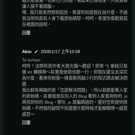
雖然是偷懶，但是也行的通，看起來也很簡潔，只是容易
讓人摸不著頭腦。
嘿...我只是突然想到這些，希望你知道我在說什麼，不過
我沒想到真有人會下載原始碼耶，呵呵，希望你喜歡我寫
在裡面的說明。
回覆
Abin
2008/1/17 上午10:08
To lvchen:
呵呵！沒想到原作者大駕光臨～歡迎！原來 *1 單純只是
做 int 轉換啊～其實我使用你那一行，到現在還沒去深究
為什麼，看來你和我一樣喜歡用越少行的程式碼去解決問
題..
我比較有興趣的是「怎麼解決問題」，所以我都愛看人家
的原始碼，其實我是在別人的 Blog 看到人家套用你的 .js
再找到你的 Blog，那份 .js 是編碼過的，還好您有提供原
始碼，不然我的疑問不知道要什麼時候才能解開哩～感恩
感恩～
回覆