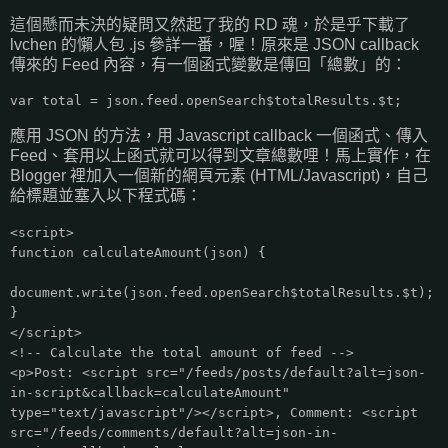
這個懸而未決的疑問又然起了我的 RD 魂，於是乎下載了
lvchen 的懶人包 .js 參詳一番，喔！原來是 JSON callback
傳來的 Feed 內容，有一個函式變數是傳回「總數」的：
var total = json.feed.openSearch$totalResults.$t;
應用 JSON 的方法，用 Javascript callback 一個函式、傳入
Feed、套用以上函式就可以得到文章總數哩！馬上實作，在
Blogger 裡加入一個新的網頁元素 (HTML/Javascript)，自己
給標題並塞入以下程式碼：
<script>
function calculateAmount(json) {
document.write(json.feed.openSearch$totalResults.$t);
}
</script>
<!-- Calculate the total amount of feed -->
<p>Post: <script src="/feeds/posts/default?alt=json-
in-script&callback=calculateAmount"
type="text/javascript"/></script>, Comment: <script
src="/feeds/comments/default?alt=json-in-