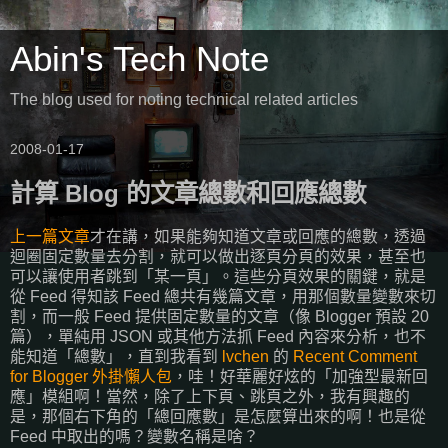
Abin's Tech Note
The blog used for noting technical related articles
2008-01-17
計算 Blog 的文章總數和回應總數
上一篇文章
才在講，如果能夠知道文章或回應的總數，透過
迴圈固定數量去分割，就可以做出逐頁分頁的效果，甚至也
可以讓使用者跳到「某一頁」。這些分頁效果的關鍵，就是
從 Feed 得知該 Feed 總共有幾篇文章，用那個數量變數來切
割，而一般 Feed 提供固定數量的文章（像 Blogger 預設 20
篇），單純用 JSON 或其他方法抓 Feed 內容來分析，也不
能知道「總數」，直到我看到
lvchen
的
Recent Comment
for Blogger
外掛懶人包
，哇！好華麗好炫的「加強型最新回
應」模組啊！當然，除了上下頁、跳頁之外，我有興趣的
是，那個右下角的「總回應數」是怎麼算出來的啊！也是從
Feed 中取出的嗎？變數名稱是啥？