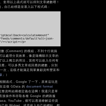
入 Feed、套用以上函式就可以得到文章總數哩！
ript)，自己給標題並塞入以下程式碼：
ript&callback=calculateAmount"
/feeds/comments/default?alt=json-
"/></script></p>
 (Comment) 的模組，不到十行就搞
可以處理分頁效果，像是隨機顯示文章的
式除了以上獨立的用法，當然可以嵌入任何有
「最新回應」可以多秀文章或回應的總數，分別
ry 一次，這樣才能滿足我輩兼顧資料豐富和
版」
）
關函式，Google 了一下，原來這玩意
在這個 GData 的
document format
eed 完整資料結構都定義在這啊！我還只是單
操作和存取各種 Google 的網路服
cs, Picasa, YouTube，都可以透過瞭解這些資
自己的 Widget、或是嵌入自己的網站，都