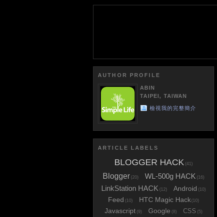
AUTHOR PROFILE
ABIN
TAIPEI, TAIWAN
檢視我的完整簡介
ARTICLE LABELS
BLOGGER HACK
(41)
Blogger
WL-500g HACK
(20)
(16)
LinkStation HACK
Android
(12)
(10)
Feed
HTC Magic Hack
(10)
(10)
Javascript
Google
CSS
(9)
(8)
(5)