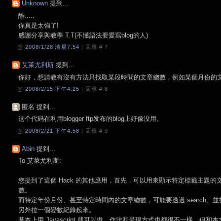
Unknown
提到...
酷.....
你真是太強了!
感謝分享與教學 T.T(不懂語法要愛寫blog的人)
@
2008/1/28 清晨7:54
| 回應 #
7
艾萊尤利斯
提到...
你好，想請教有沒有方法只找取某段時間的文章總數，例如某個月份的文
@
2008/2/15 下午4:25
| 回應 #
8
匿名 提到...
这个代码在利用blogger ftp发布的blog上好像没用。
@
2008/2/21 下午4:58
| 回應 #
9
Abin
提到...
To 艾萊尤利斯:
您提到了這個 Hack 的其他應用，首先，可以用來顯示特定標籤主題的文
數。
而特定年份月份、甚至特定時間內的文章總數，可能要透過 search
另外拉一個變數紀錄起來。
基本上用 Javascript 就可以做、作法和呈現方式也都很不一樣，但和本文