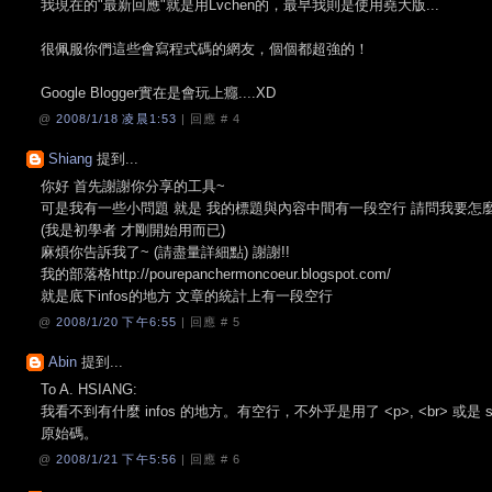
我現在的"最新回應"就是用Lvchen的，最早我則是使用堯大版...
很佩服你們這些會寫程式碼的網友，個個都超強的！
Google Blogger實在是會玩上癮....XD
@
2008/1/18 凌晨1:53
| 回應 #
4
Shiang
提到...
你好 首先謝謝你分享的工具~
可是我有一些小問題 就是 我的標題與內容中間有一段空行 請問我要怎
(我是初學者 才剛開始用而已)
麻煩你告訴我了~ (請盡量詳細點) 謝謝!!
我的部落格http://pourepanchermoncoeur.blogspot.com/
就是底下infos的地方 文章的統計上有一段空行
@
2008/1/20 下午6:55
| 回應 #
5
Abin
提到...
To A. HSIANG:
我看不到有什麼 infos 的地方。有空行，不外乎是用了 <p>, <br> 或
原始碼。
@
2008/1/21 下午5:56
| 回應 #
6