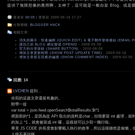
提供了無限想像的應用啊，太神了，這可能是一般自架 Blog、或是國
發表於
00:05
| 更新於 2009-06-16 17:27
分類標籤:
BLOGGER HACK
相關文章:
消失的圖示：快速編輯 (QUICK-EDIT) & 電子郵件發佈連結 (EMAIL-P
讓自己的 BLOG 網址變成 OPENID
- 2008-05-08
官方的分享按鈕 (SHARE BUTTON)
- 2010-08-09
增加文章更新時間 (SHOW POST UPDATE TIME)
- 2009-03-18
增加文章留言回應的編號 (SHOW COMMENT INDEX)
- 2009-03-05
回應:
14
LVCHEN
提到...
你寫的這篇文章還挺有趣的。
附帶一提
var total = json.feed.openSearch$totalResults.$t*1
裡面那的*1，是因為從 API 取出的資料是char，但我要當 int 處理
的加上 *1，就會被當成 int 囉，這樣就可以少寫一幾行啦。
畢竟 JS CODE 的長度會影響載入執行的效率，所以這樣雖然是偷懶
人摸不著頭腦。