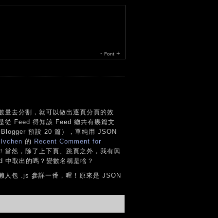
-
+
Font
數量去分割，就可以做出逐頁分頁的效
eed 得知該 Feed 總共有幾篇文
gger 預設 20 篇），單純用 JSON
到
lvchen
的
Recent Comment for
！當然，除了上下頁、跳頁之外，我有興
d 中取出的嗎？變數名稱是啥？
人包 .js 參詳一番，喔！原來是 JSON