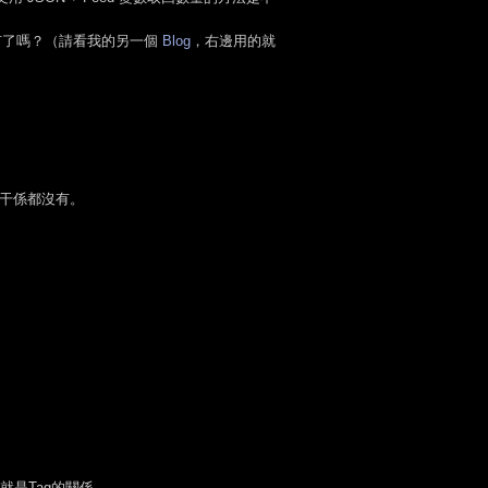
e 不就有了嗎？（請看我的另一個
Blog
，右邊用的就
一點干係都沒有。
就是Tag的關係