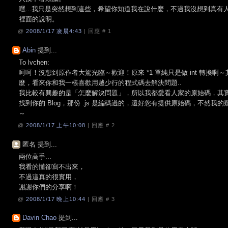
嘿...我只是突然想到這些，希望你知道我在說什麼，不過我沒想到真
裡面的說明。
@
2008/1/17 凌晨4:43
| 回應 #
1
Abin
提到...
To lvchen:
呵呵！沒想到原作者大駕光臨～歡迎！原來 *1 單純只是做 int 轉換
麼，看來你和我一樣喜歡用越少行的程式碼去解決問題..
我比較有興趣的是「怎麼解決問題」，所以我都愛看人家的原始碼，其實我是在
找到你的 Blog，那份 .js 是編碼過的，還好您有提供原始碼，不然
～
@
2008/1/17 上午10:08
| 回應 #
2
匿名 提到...
兩位高手...
我看的懂卻寫不出來，
不過這真的很實用，
謝謝你們的分享啊！
@
2008/1/17 晚上10:44
| 回應 #
3
Davin Chao
提到...