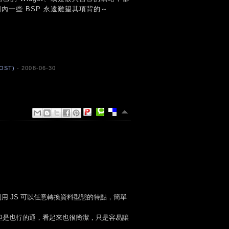
內一些 BSP 永遠難望其項背的～
OST)
- 2008-06-30
，就利用 JS 可以任意轉換資料型態的特點，簡單
，但是也行的通，看起來也很簡潔，只是容易讓