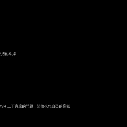
麼把他拿掉
是 style 上下寬度的問題，請檢視您自己的樣板