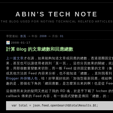
ABIN'S TECH NOTE
THE BLOG USED FOR NOTING TECHNICAL RELATED ARTICLES
導覽連結:
首頁
-> 年份:
2008
-> 月份:
01
2008-01-17
計算 Blog 的文章總數和回應總數
上一篇文章
才在講，如果能夠知道文章或回應的總數，透過迴圈固定
果，甚至也可以讓使用者跳到「某一頁」。這些分頁效果的關鍵，就是從 F
章，用那個數量變數來切割，而一般 Feed 提供固定數量的文章（像 Blo
或其他方法抓 Feed 內容來分析，也不能知道「總數」，直到我看
Blogger
外掛懶人包
，哇！好華麗好炫的「加強型最新回應」模組啊
趣的是，那個右下角的「總回應數」是怎麼算出來的啊！也是從 Fee
這個懸而未決的疑問又然起了我的 RD 魂，於是乎下載了 lvchen 的懶
callback 傳來的 Feed 內容，有一個函式變數是傳回「總數」的：
var total = json.feed.openSearch$totalResults.$t;