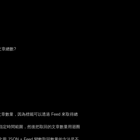
章總數?
章數量，因為標籤可以透過 Feed 來取得總
、並指定時間範圍，然後把取回的文章數量用迴圈
用 JSON + Feed 變數取回數量的方法是不