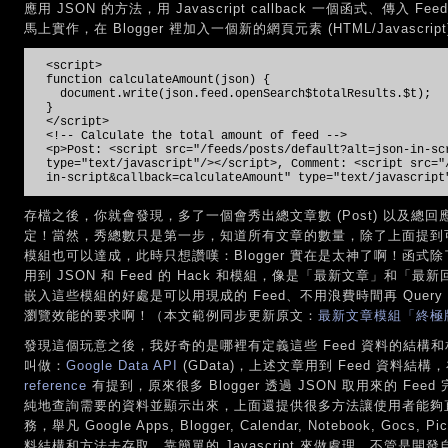
應用 JSON 的方法，用 Javascript callback 一個函式、傳
馬上實作，在 Blogger 裡加入一個新的網頁元素 (HTML/Javasc
<script>
function calculateAmount(json) {
document.write(json.feed.openSearch$totalResults.$t);
}
</script>
<!-- Calculate the total amount of feed -->
<p>Post: <script src="/feeds/posts/default?alt=json-in-sc
type="text/javascript"/></script>, Comment: <script src="
in-script&callback=calculateAmount" type="text/javascript
存檔之後，你就會發現，多了一個會秀出總文章數 (Post) 以及總回應數
定！當然，秀總數只是第一步，知道所有文章的數量，除了上面提到
模組也可以達成，此時只想讚嘆：Blogger 實在是太神了啊！函
用到 JSON 和 Feed 的 Hack 和模組，像是「最新文章」和
嵌入這些模組的好處是可以用現成的 Feed、不用浪費時間再 Que
瀏覽效能的要求啊！（本文範例同步更新原文：
最新文章模組「終極
發現這個玩意之後，我好奇的是哪裡有定義這些 Feed 資料的結構和相
叫做：
Google Data API
(GData)，上述文章用到 Feed 資料結構，
reference
有提到，原來很多 Blogger 透過 JSON 取用來的 F
純地查詢需要的資料並顯示出來，上面還提供很多方法讓使用者能夠直接
務，舉凡 Google Apps, Blogger, Calendar, Notebook, Go
料結構和方法去存取，靠簡單的 Javascript 來做處理，不管是開發