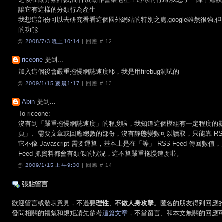
讓它有這樣的分類行為產生
我想這部份可以去研究看看這個國外網站的特別之處,google雖然很強
的功能
@
2008/7/3 晚上10:14
| 回應 #
12
riceone
提到...
加入這個後會嚴重拖慢網誌速度耶，我是用firebug測試的
@
2009/1/15 凌晨1:17
| 回應 #
13
Abin
提到...
To riceone:
沒有到「嚴重拖慢網誌速度」的程度啦，我知道這個模組有一定程度的
頁」、需要文章或回應總數的部份，沒有靜態變數可以讀取，只能靠 RSS 
它不像 Javascript 需要運算，基本上是在「等」 RSS Feed 
Feed 抓資料都會有類似的狀況，這不算嚴重拖慢速度啦。
@
2009/1/15 上午9:30
| 回應 #
14
張貼留言
歡迎留言或發表意見，不過要
理性
、
不做人身攻擊
。匿名的朋友得到回應
發問相關的禮貌和規矩請先參考
這篇文章
，不當留言、和本文無關的回應