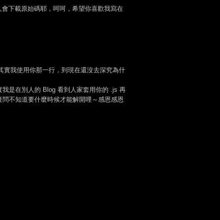
有人會下載原始碼耶，呵呵，希望你喜歡我寫在
啊～其實我使用你那一行，到現在還沒去深究為什
別人的 Blog 看到人家套用你的 .js 再
我的疑問不知道要什麼時候才能解開哩～感恩感恩