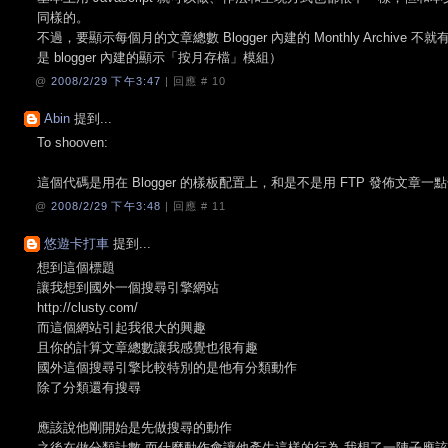
同樣的。
不過，要顯示每個月的文章總數 Blogger 內建的 Monthly Archiv
是 blogger 內建的顯示「按月存檔」模組）
@
2008/2/29 下午3:47
| 回應 #
10
Abin
提到...
To shooven:
這個代碼是用在 Blogger 的樣板配置上，和是不是用 FTP 發佈文章
@
2008/2/29 下午3:48
| 回應 #
11
悠遊卡打車
提到...
想到這個標題
讓我想到國外一個搜尋引擎網站
http://clusty.com/
而這個網站引起我很大的興趣
且你的計算文章總數讓我感覺也很有趣
國外這個搜尋引擎比較特別的是他有分類動作
除了分類還有搜尋
應該說他剛開始是先做搜尋的動作
之後在做分類計數,而什麼動作會讓他產生這樣的行為,我想了一陣子應該