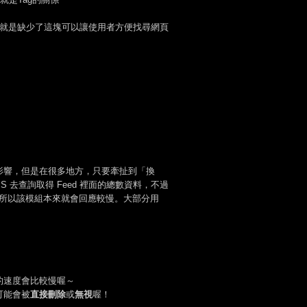
,但就是缺少了這塊可以讓使用者方便找尋網頁
影響，但是在很多地方，只要牽扯到「換
去查詢取得 Feed 裡面的總數資料，不過
傳回數值，所以該模組本來就會回應較慢。大部分用
的速度會比較慢喔～
可能會被
直接刪除
或
無視
喔！