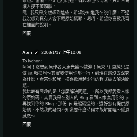
雖然是偷懶，但是也行的通，看起來也很簡潔，只是容易
讓人摸不著頭腦。
嘿...我只是突然想到這些，希望你知道我在說什麼，不過
我沒想到真有人會下載原始碼耶，呵呵，希望你喜歡我寫
在裡面的說明。
回覆
Abin
2008/1/17 上午10:08
To lvchen:
呵呵！沒想到原作者大駕光臨～歡迎！原來 *1 單純只是
做 int 轉換啊～其實我使用你那一行，到現在還沒去深究
為什麼，看來你和我一樣喜歡用越少行的程式碼去解決問
題..
我比較有興趣的是「怎麼解決問題」，所以我都愛看人家
的原始碼，其實我是在別人的 Blog 看到人家套用你的 .js
再找到你的 Blog，那份 .js 是編碼過的，還好您有提供原
始碼，不然我的疑問不知道要什麼時候才能解開哩～感恩
感恩～
回覆