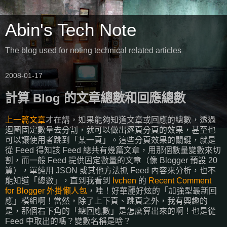
Abin's Tech Note
The blog used for noting technical related articles
2008-01-17
計算 Blog 的文章總數和回應總數
上一篇文章
才在講，如果能夠知道文章或回應的總數，透過
迴圈固定數量去分割，就可以做出逐頁分頁的效果，甚至也
可以讓使用者跳到「某一頁」。這些分頁效果的關鍵，就是
從 Feed 得知該 Feed 總共有幾篇文章，用那個數量變數來切
割，而一般 Feed 提供固定數量的文章（像 Blogger 預設 20
篇），單純用 JSON 或其他方法抓 Feed 內容來分析，也不
能知道「總數」，直到我看到
lvchen
的
Recent Comment
for Blogger
外掛懶人包
，哇！好華麗好炫的「加強型最新回
應」模組啊！當然，除了上下頁、跳頁之外，我有興趣的
是，那個右下角的「總回應數」是怎麼算出來的啊！也是從
Feed 中取出的嗎？變數名稱是啥？