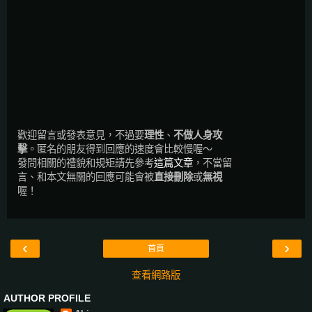
歡迎留言或發表意見，不過要
理性
、
不做人身攻
擊
。匿名的朋友得到回應的速度會比較慢喔～
發問相關的禮貌和規矩請先參考
這篇文章
，不當留
言、和本文無關的回應可能會被
直接刪除
或
無視
喔！
‹
›
首頁
查看網路版
AUTHOR PROFILE