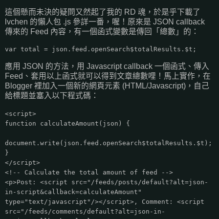
這個懸而未決的疑問又然起了我的 RD 魂，於是乎下載了
lvchen 的懶人包 .js 參詳一番，喔！原來是 JSON callback
傳來的 Feed 內容，有一個函式變數是傳回「總數」的：
var total = json.feed.openSearch$totalResults.$t;
應用 JSON 的方法，用 Javascript callback 一個函式、傳入
Feed、套用以上函式就可以得到文章總數哩！馬上實作，在
Blogger 裡加入一個新的網頁元素 (HTML/Javascript)，自己
給標題並塞入以下程式碼：
<script>
function calculateAmount(json) {
document.write(json.feed.openSearch$totalResults.$t);
}
</script>
<!-- Calculate the total amount of feed -->
<p>Post: <script src="/feeds/posts/default?alt=json-
in-script&callback=calculateAmount"
type="text/javascript"/></script>, Comment: <script
src="/feeds/comments/default?alt=json-in-