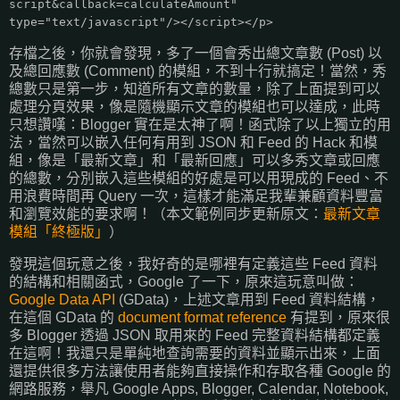
script&callback=calculateAmount"
type="text/javascript"/></script></p>
存檔之後，你就會發現，多了一個會秀出總文章數 (Post) 以
及總回應數 (Comment) 的模組，不到十行就搞定！當然，秀
總數只是第一步，知道所有文章的數量，除了上面提到可以
處理分頁效果，像是隨機顯示文章的模組也可以達成，此時
只想讚嘆：Blogger 實在是太神了啊！函式除了以上獨立的用
法，當然可以嵌入任何有用到 JSON 和 Feed 的 Hack 和模
組，像是「最新文章」和「最新回應」可以多秀文章或回應
的總數，分別嵌入這些模組的好處是可以用現成的 Feed、不
用浪費時間再 Query 一次，這樣才能滿足我輩兼顧資料豐富
和瀏覽效能的要求啊！（本文範例同步更新原文：
最新文章
模組「終極版」
）
發現這個玩意之後，我好奇的是哪裡有定義這些 Feed 資料
的結構和相關函式，Google 了一下，原來這玩意叫做：
Google Data API
(GData)，上述文章用到 Feed 資料結構，
在這個 GData 的
document format reference
有提到，原來很
多 Blogger 透過 JSON 取用來的 Feed 完整資料結構都定義
在這啊！我還只是單純地查詢需要的資料並顯示出來，上面
還提供很多方法讓使用者能夠直接操作和存取各種 Google 的
網路服務，舉凡 Google Apps, Blogger, Calendar, Notebook,