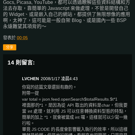
Gocs, Picasa, YouTube，都可以透過瞭解這些資料結構和方
法去存取，靠簡單的 Javascript 來做處理，不管是開發自己
的 Widget、或是嵌入自己的網站，都提供了無限想像的應用
啊，太神了，這可能是一般自架 Blog、或是國內一些 BSP
永遠難望其項背的～
發表於
00:05
分享
14 則留言:
LVCHEN
2008/1/17 凌晨4:43
你寫的這篇文章還挺有趣的。
附帶一提
var total = json.feed.openSearch$totalResults.$t*1
裡面那的*1，是因為從 API 取出的資料是char，但我要
當 int 處理，就利用 JS 可以任意轉換資料型態的特點，
簡單的加上 *1，就會被當成 int 囉，這樣就可以少寫一幾
行啦。
畢竟 JS CODE 的長度會影響載入執行的效率，所以這樣