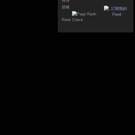
相簿
授權
Rank