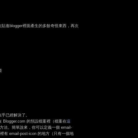
進blogger裡面產生的多餘奇怪東西，再次
能
似乎已經解決了。
 Blogger.com 的預設檔案裡（檔案在
這
解套的方法。簡單說來，你可以定義一個 email-
 email-post-icon 的地方（只有一個地