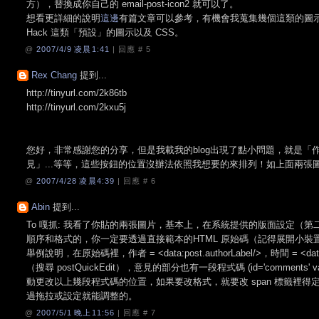
方），替換成你自己的 email-post-icon2 就可以了。
想看更詳細的說明
這邊
有篇文章可以參考，有機會我蒐集幾個這類的圖示
Hack 這類「預設」的圖示以及 CSS。
@
2007/4/9 凌晨1:41
| 回應 #
5
Rex Chang
提到...
http://tinyurl.com/2k86tb
http://tinyurl.com/2kxu5j
您好，非常感謝您的分享，但是我載我的blog出現了點小問題，就是「
見」...等等，這些按鈕的位置沒辦法依照我想要的來排列！如上面兩張圖
@
2007/4/28 凌晨4:39
| 回應 #
6
Abin
提到...
To 嘎抓: 我看了你貼的兩張圖片，基本上，在系統提供的版面設定（
順序和格式的，你一定要透過直接範本的HTML 原始碼（記得展開小裝
舉例說明，在原始碼裡，作者 = <data:post.authorLabel/>，時間 = <dat
（搜尋 postQuickEdit），意見的部分也有一段程式碼 (id='comments
動更改以上幾段程式碼的位置，如果要改格式，就要改 span 標籤裡得定
過拖拉或設定就能調整的。
@
2007/5/1 晚上11:56
| 回應 #
7