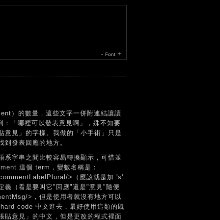
-
+
Font
ment）的數量，這些文字一併附連結讓讀
不到：「哪裡可以發表意見啊」，殊不知要
貼意見」的字樣。我做的「小手術」只是
找到發表回應的地方。
不同語系字串之間比較容易轉換顯示，可惜並
nt 這個 term，變數名稱是：
ommentLabelPlural/>（應該就是加 's'
義（看是要叫它"回應"還是"意見"隨便
mentMsg/>，但是使用者就沒有地方可以
rd code 中文進去，最好使用這類的既
張貼意見」的中文，但是更改的程式裡面