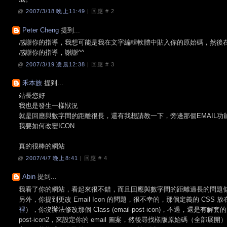
@
2007/3/18 晚上11:49
| 回應 #
2
Peter Cheng
提到...
感謝你的指導，我想可能是我在文字編輯軟體中貼入你的原始碼，然後在貼
感謝你的指導，謝謝^^
@
2007/3/19 凌晨12:38
| 回應 #
3
禾本族
提到...
站長您好
我也是發生一樣狀況
就是回應與數字間的距離很長，還有我想請教一下，旁邊那個EMAIL功
我要如何改變ICON
真的很棒的網站
@
2007/4/7 晚上8:41
| 回應 #
4
Abin
提到...
我看了你的網站，看起來很不錯，而且回應與數字間的距離過長的問題
另外，你提到更改 Email Icon 的問題，很不幸的，那個定義的 CSS 放在
裡
），你沒辦法修改那個 Class (email-post-icon)，不過，還是有
post-icon2，來設定你的 email 圖案，然後尋找樣版原始碼（全部展開）裡有