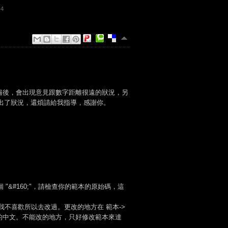
24
遍後，會出現意見跟數字距離很遠的狀況，另
裡出了狀況，還煩請給我指導，感謝你。
"&#160;"，請檢查你的範本的原始碼，這
準翻譯，我不喜歡所以去改過。更改的地方在 範本->
翻譯的中文。不能改的地方，只好修改範本來達