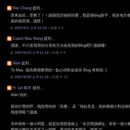
Rex Chang
提到...
原來如此，受教了！！謝謝您詳細的回應，我是個blog新手，很多地方都不
真的很受用...感恩！
@
2007/5/4 上午10:29
| 回應 #
8
Coach Max Wang
提到...
感謝，不介意我用你分享的方法改造我的Blog吧!! 謝謝囉~
@
2007/6/23 上午11:14
| 回應 #
9
Abin
提到...
To Max: 很高興我整理的一點心得對改造你 Blog 有幫助 :)
@
2007/6/25 上午11:16
| 回應 #
10
H. Lin 双羊
提到...
Abin 你好，
跟你打聲招呼，我想用你的「回應:」及「張貼意見」前的兩個小對話框
我使用呢？謝謝。
另外我有一個小問題，就是在我部落格上「全文閱讀網址」前有一個小
那個小圖比文字高了一些呢，還請你多多開示，謝謝 ^^