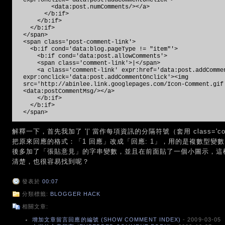
expr:onclick='data:post.addCommentOnclick'>
<data:post.numComments/></a>
</b:if>
</b:if>
</b:if>
</span>
<span class='post-comment-link'>
<b:if cond='data:blog.pageType != "item"'>
<b:if cond='data:post.allowComments'>
<span class='comment-link'>|</span>
<a class='comment-link' expr:href='data:post.addComme
expr:onclick='data:post.addCommentOnclick'><img
src='http://abinlee.link.googlepages.com/Icon-Comment.gif
<data:postCommentMsg/></a>
</b:if>
</b:if>
</span>
解釋一下，首先我加了 '|' 當作每項資訊的分隔符號（套用 class='co
把原來回應的格式：「1 回應」改成「回應: 1」，用的是複數型變
後多加了「張貼意見」的字串變數，並且在前面貼了一個小圖示，這
清楚，也很容易找到呢？
發表於
00:07
分類標籤:
BLOGGER HACK
相關文章:
增加文章留言回應的編號 (SHOW COMMENT INDEX)
- 2009-03-05