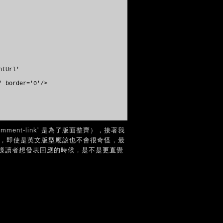
ntUrl'
' border='0'/>
mment-link' 是為了版面整齊），接著我
數，即使是英文版型應該也不會很奇怪，最
樣讀者想發表回應的時候，是不是更直覺