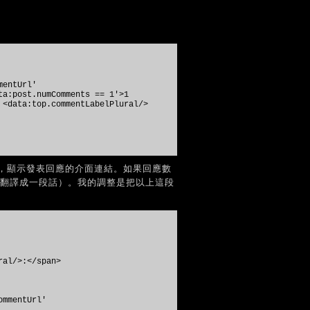
entUrl'
ta:post.numComments == 1'>1
 <data:top.commentLabelPlural/>
，顯示發表回應的介面連結。如果回應數
式翻譯成一段話）。我的調整是把以上這段
al/>:</span>
mmentUrl'