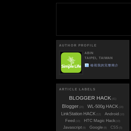
AUTHOR PROFILE
ABIN
TAIPEI, TAIWAN
檢視我的完整簡介
ARTICLE LABELS
BLOGGER HACK
(41)
Blogger
WL-500g HACK
(20)
(16)
LinkStation HACK
Android
(12)
(10)
Feed
HTC Magic Hack
(10)
(10)
Javascript
Google
CSS
(9)
(8)
(5)