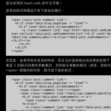
卻沒有用到 hard code 的中文字喔！
原來的程式碼應該只有下面短短幾行：
<span class='post-comment-link'>
<b:if cond='data:blog.pageType != "item"'>
<b:if cond='data:post.allowComments'>
<a class='comment-link' expr:href='data:post.addComm
expr:onclick='data:post.addCommentOnclick'><b:if cond='da
<data:top.commentLabel/><b:else/><data:post.numComments/>
</b:if></a>
</b:if>
</b:if>
</span>
意思是：如果停留在首頁的時候，而且允許讀者能自由回應的狀態下
量是 1 則顯示回應的單數量詞，否則顯示複數的量詞（真怪，把程
<span> 標籤內的內容，取代成下面的程式：
<span class='post-comment-link'>
<b:if cond='data:blog.pageType != "item"'>
<b:if cond='data:post.allowComments'>
<span class='comment-link'>|</span>
<span class='comment-link'><data:top.commentLabelPlur
<b:if cond='data:post.numComments == 0'>
<span class='comment-link'>0</span>
<b:else/>
<a class='comment-link' expr:href='data:post.addCo