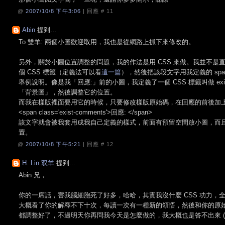
@
2007/10/8 下午3:06
| 回應 #
11
Abin
提到...
To 雙羊: 兩個小圖歡迎取用，我也是從網路上抓下來修改的。
另外，關於小圖位置調整的問題，我的作法是用 CSS 來做。我並不是
個 CSS 標籤（定義法可以看
這一篇
），然後把該段文字用我定義的 sp
舉例說明。像是我「回應:」前的小圖，我定義了一個 CSS 標籤叫做 exist
「背景圖」，然後調整它的位置。
而我在樣版裡面要用它的時候，只要修改樣版原始碼，在回應的前後加
<span class='exist-comments'>回應: </span>
該文字就會被我套用成我自己定義的樣式，前面有預留空間放小圖，而
置。
@
2007/10/8 下午5:21
| 回應 #
12
H. Lin 双羊
提到...
Abin 兄，
你的一席話，害我腦細胞死了好多，哈哈，其實我沒什麼 CSS 功力，全部
大概看了你的解釋不下十次，每讀一次有一種新的領悟，然後和你的原始碼交叉
都調整好了，不過明天你再問我今天是怎麼做的，我大概也是答不出來 (跪