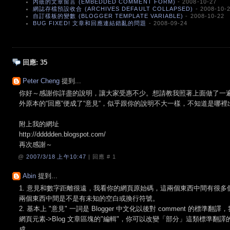
內嵌的文章留言 (EMBEDDED COMMENT FORM)
- 2008-10-27
網誌存檔預設收合 (ARCHIVES DEFAULT COLLAPSED)
- 2008-10-
自訂樣板的變數 (BLOGGER TEMPLATE VARIABLE)
- 2008-10-22
BUG FIXED! 文章和回應連結錯亂的問題
- 2008-09-24
回應:
35
Peter Cheng
提到...
你好～感謝你詳盡的說明，讓大家受惠不少。想請教我照著上面做了一
外原本的“回應“便成了“意見“，似乎跟你的說明不大一樣，不知道是哪
附上我的網址
http://ddddden.blogspot.com/
再次感謝～
@
2007/3/18 上午10:47
| 回應 #
1
Abin
提到...
1. 意見和數字距離很遠，我看你的網頁原始碼，這兩個東西中間有很多個 
兩個東西中間是不是有未知的空白或換行符號。
2. 基本上 "意見" 一詞是 Blogger 中文化以後對 comment 的標
網頁元素->Blog 文章區塊的"編輯"，你可以改變「部分」這類標準
成。