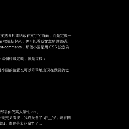
直接把圖片連結放在文字的前面，而是定義一
an 標籤括起來，你可以看我文章的原始碼。
-comments，那個小圖是用 CSS 設定為
上這個標籤定義，像是這樣：
且小圖的位置也可以乖乖地出現在我要的位
靠你們高人幫忙 orz。
看後，我終於會了 \(^__^)/，現在圖
)，實在是太花腦力了...