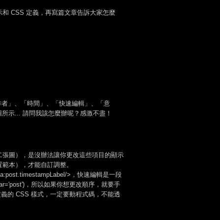
和 CSS 定義，再寫篇文章告訴大家怎麼
作者」、「時間」、「快速編輯」、「意
所示... 請問我該怎麼辦呢？感激不盡！
第二張圖），是沒辦法讓你更改這些項目的顯示
置範本），才能自訂調整。
a:post.timestampLabel/>，快速編輯是一段
' var='post')，所以如果你想更改順序，就要手
義的 CSS 樣式，一定要動程式碼，不能透