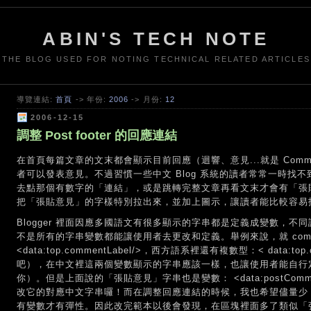
ABIN'S TECH NOTE
THE BLOG USED FOR NOTING TECHNICAL RELATED ARTICLES
導覽連結:
首頁
-> 年份:
2006
-> 月份:
12
2006-12-15
調整 Post footer 的回應連結
在首頁每篇文章的文末都會顯示目前回應（迴響、意見...就是 Com
者可以發表意見。不過習慣一些中文 Blog 系統的讀者常常一時找
去點那個有數字的「連結」，或是跳轉完整文章再看文末才會有「張
把「張貼意見」的字樣特別拉出來，並加上圖示，讓讀者能比較容易
Blogger 裡面因應多國語文有很多顯示的字串都是定義成變數，
不是所有的字串變數都能讓使用者去更改和定義。舉例來說，就 comme
<data:top.commentLabel/>，西方語系裡還有複數型：< data:top.c
吧），在中文裡這兩個變數顯示的字串應該一樣，也讓使用者能自行定
你）。但是上面說的「張貼意見」字串也是變數： <data:postCom
改它的對應中文字串囉！而在調整回應連結的時候，我也希望儘量少 ha
有變數才有彈性。因此改完範本以後會發現，在區塊裡面多了類似「