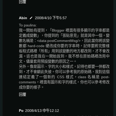
回覆
Abin
2008/4/10 下午5:57
To paulina:
我一開始有提到，「Blogger 裡面有很多顯示的字串都是
定義成變數」，你提到的「張貼意見」就是其中一個，變
數名稱是：<data:postCommentMsg/>，因此當你將該變
數都 hard-code 硬改成你要的字串時，記得要將完整樣
板程式碼裡「所有」用到該變數的地方都改到，才不會改
漏。這也是我在一開始說到，我不想在原始碼裡改用中
文、儘量套用預設變數的原因之一。
另外，像是圖示、字的大小和樣式，記得也都要一併都改
到，才不會顧此失彼。你可以參考我的原始碼，我對這個
連結定義了一個新的 CSS 樣式，class 名稱是 post-
comments，裡面有圖示和字的樣式，你也可以參考修改
成你要的樣子。
回覆
Po
2008/4/13 中午12:12