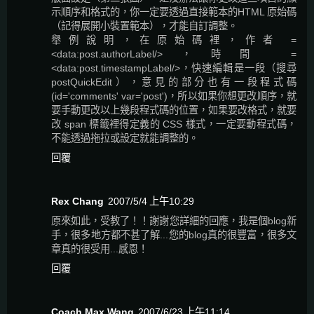
示順序和格式的，你一定要透過直接範本的HTML 原始碼
（記得展開小裝置範本），才能自訂調整。
舉例說明，在原始碼裡，作者 =
<data:post.authorLabel/>，時間 =
<data:post.timestampLabel/>，快速編輯是一段（搜尋
postQuickEdit），意見的部分也有一段程式碼
(id='comments' var='post')，所以如果你想更改順序，就
要手動更改以上幾段程式碼的位置，如果要改格式，就要
改 span 標籤裡得定義的 CSS 樣式，一定要動程式碼，
不能透過拖拉或設定就能調整的。
回覆
Rex Chang
2007/5/4 上午10:29
原來如此，受教了！！謝謝您詳細的回應，我是個blog新
手，很多地方都不甚了解...您的blog真的很豐富，很多文
章真的很受用...感恩！
回覆
Coach Max Wang
2007/6/23 上午11:14