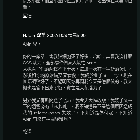
間放小圖，而且小圖的位置也可以乖乖地出現在我要的位
置。
回覆
H. Lin 双羊
2007/10/9 清晨5:00
Abin 兄，
你的一席話，害我腦細胞死了好多，哈哈，其實我沒什麼
CSS 功力，全部靠你們高人幫忙 orz。
大概看了你的解釋不下十次，每讀一次有一種新的領悟，
然後和你的原始碼交叉看後，我終於會了 \(^__^)/，現在
圖都調整好了，不過明天你再問我今天是怎麼做的，我大
概也是答不出來 (跪)，實在是太花腦力了...
另外我又有新問題了 (淚)，我今天大幅改版，我裝了文章
下的迴響旁有「id小圖」，我不知道是不是這個原因造成
我的 related-posts 失效了，不知道是為何呢，不知道
Abin 有沒有相關經驗啊？
乾溫