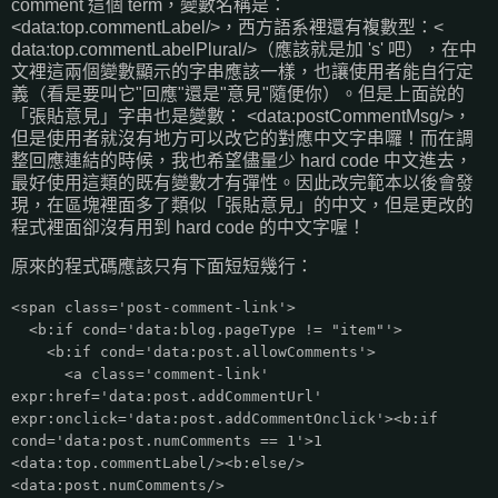
comment 這個 term，變數名稱是：
<data:top.commentLabel/>，西方語系裡還有複數型：<
data:top.commentLabelPlural/>（應該就是加 's' 吧），在中
文裡這兩個變數顯示的字串應該一樣，也讓使用者能自行定
義（看是要叫它"回應"還是"意見"隨便你）。但是上面說的
「張貼意見」字串也是變數： <data:postCommentMsg/>，
但是使用者就沒有地方可以改它的對應中文字串囉！而在調
整回應連結的時候，我也希望儘量少 hard code 中文進去，
最好使用這類的既有變數才有彈性。因此改完範本以後會發
現，在區塊裡面多了類似「張貼意見」的中文，但是更改的
程式裡面卻沒有用到 hard code 的中文字喔！
原來的程式碼應該只有下面短短幾行：
<span class='post-comment-link'>
<b:if cond='data:blog.pageType != "item"'>
<b:if cond='data:post.allowComments'>
<a class='comment-link'
expr:href='data:post.addCommentUrl'
expr:onclick='data:post.addCommentOnclick'><b:if
cond='data:post.numComments == 1'>1
<data:top.commentLabel/><b:else/>
<data:post.numComments/>