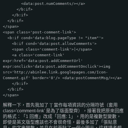
<data:post.numComments/></a>
</b:if>
</b:if>
</b:if>
</span>
<span class='post-comment-link'>
<b:if cond='data:blog.pageType != "item"'>
<b:if cond='data:post.allowComments'>
<span class='comment-link'>|</span>
<a class='comment-link'
expr:href='data:post.addCommentUrl'
expr:onclick='data:post.addCommentOnclick'><img
src='http://abinlee.link.googlepages.com/Icon-
Comment.gif' border='0'/> <data:postCommentMsg/></a>
</b:if>
</b:if>
</span>
解釋一下，首先我加了 '|' 當作每項資訊的分隔符號（套用
class='comment-link' 是為了版面整齊），接著我把原來回應
的格式：「1 回應」改成「回應: 1」，用的是複數型變數，
即使是英文版型應該也不會很奇怪，最後多加了「張貼意
見」的字串變數，並且在前面貼了一個小圖示，這樣讀者想