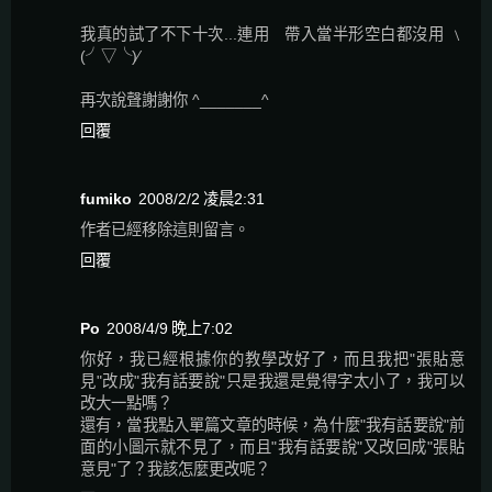
我真的試了不下十次...連用 帶入當半形空白都沒用 ﹨
(╯▽╰)∕
再次說聲謝謝你 ^_______^
回覆
fumiko
2008/2/2 凌晨2:31
作者已經移除這則留言。
回覆
Po
2008/4/9 晚上7:02
你好，我已經根據你的教學改好了，而且我把"張貼意
見"改成"我有話要說"只是我還是覺得字太小了，我可以
改大一點嗎？
還有，當我點入單篇文章的時候，為什麼"我有話要說"前
面的小圖示就不見了，而且"我有話要說"又改回成"張貼
意見"了？我該怎麼更改呢？