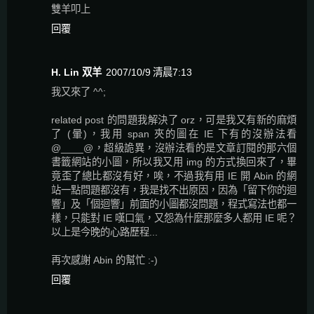
雙羊叩上
回覆
H. Lin 双羊
2007/10/9 清晨7:13
我又來了 ^^;
related post 的問題我解決了 orz，可是我又有新的麻煩
了 (暈)，我用 span 夾的圖在 IE 下有的沒辦法看
@____@，超級詭異，沒辦法看的是文章訂閱的那六個
書籤網站的小圖，所以我又用 img 的方式換回來了，畢
竟歪了總比都沒有好，唉，不過我有用 IE 開 Abin 的網
站一點問題都沒有，我是找不出原因，因為「留下你的迴
響」及「個迴響」前面的小圖都沒問題，程式寫法也都一
樣，只能對 IE 嘆口氣，又怨為什麼那麼多人都用 IE 呢？
以上是今晚的心路歷程...
再次感謝 Abin 的幫忙 :-)
回覆