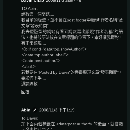
Davin Chao
2008/11/3 清晨7:48
TO Abin :
請教您一個問題....
我目前的版型，並不會在post footer中顯現"作者名稱"及
文章"發表時間".....
我去原版型的網站有看到網友寫出顯現"作者名稱"的語
法，也將該語法放在文章標題的位置下，幸好讓我矇對，
有正常顯現....
＜b:if cond='data:top.showAuthor'＞
＜data:top.authorLabel/＞
＜data:post.author/＞
＜/b:if＞
若我要在"Posted by Davin"的旁邊顯現文章"發表時間"，
要如何下手....
還請賜教....
回覆
Abin
2008/11/3 下午1:19
To Davin:
加下面兩個標籤在 <data:post.author/> 的後面，就會顯
示發表的時間了：