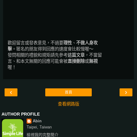
歡迎留言或發表意見，不過要
理性
、
不做人身攻
擊
。匿名的朋友得到回應的速度會比較慢喔～
發問相關的禮貌和規矩請先參考
這篇文章
，不當留
言、和本文無關的回應可能會被
直接刪除
或
無視
喔！
‹
›
首頁
查看網路版
AUTHOR PROFILE
Abin
Taipei, Taiwan
檢視我的完整簡介