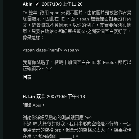
Abin
2007/10/9 上午11:20
To 雙羊: 改用 span 來顯示圖片，由於圖片是被當作背景
底圖顯示，因此在 IE 下面，span 標籤裡面如果沒有內
文，背景圖就不會顯示。以你的例子，其實要解決很簡
單，只要在啟始<>和結束標籤</>之間夾個空白就好了，
像是這樣：
<span class='hemi'> </span>
我幫你試過了，標籤中加個空白在 IE 和 Firefox 都可以
正確顯示～ ^_^
回覆
H. Lin 双羊
2007/10/9 下午6:18
嗨嗨 Abin，
謝謝你詳細又熱心的測試跟回應 ^o^
不過 IE 大概很討厭我，我用半形的空格是不行的，一定
要用全形的空格 orz，但全形的空格又太大了，結果我現
在用 "," 勉強過關 T_____T。