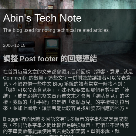
Abin's Tech Note
The blog used for noting technical related articles
2006-12-15
調整 Post footer 的回應連結
在首頁每篇文章的文末都會顯示目前回應（迴響、意見...就是
Comment）的數量，這些文字一併附連結讓讀者可以發表意
見。不過習慣一些中文 Blog 系統的讀者常常一時找不到：
「哪裡可以發表意見啊」，殊不知要去點那個有數字的「連
結」，或是跳轉完整文章再看文末才會有「張貼意見」的字
樣。我做的「小手術」只是把「張貼意見」的字樣特別拉出
來，並加上圖示，讓讀者能比較容易找到發表回應的地方。
Blogger 裡面因應多國語文有很多顯示的字串都是定義成變
數，不同語系字串之間比較容易轉換顯示，可惜並不是所有
的字串變數都能讓使用者去更改和定義。舉例來說，就