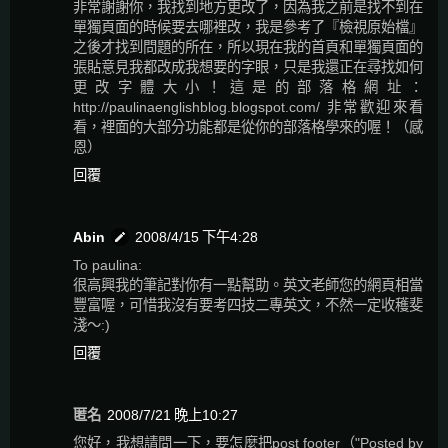
非常謝謝你，我找到地方更改了，因為我之前是找不到在
單獨頁面的時候要去哪裡改，我是參考了『檢視原始檔』
之後才找到問題的所在，所以現在我的首頁和單獨頁面的
張貼意見我都改成我想要的字眼，只是我還正在尋找如何
更改字體大小！這是的部落格網址：
http://paulinaenglishblog.blogspot.com/ 非常歡迎來看
看，裡面的大部分功能都是從你的部落格學來的喔！（感
恩）
回覆
Abin
2008/4/15 下午4:28
To paulina:
很高興我的筆記對你有一點幫助。英文老師您的網頁相當
豐富喔，可惜我沒有要考四技二專英文，不然一定收穫斐
淺～:)
回覆
匿名
2008/7/21 晚上10:27
您好，我想請問一下，要怎麼把post footer（"Posted by