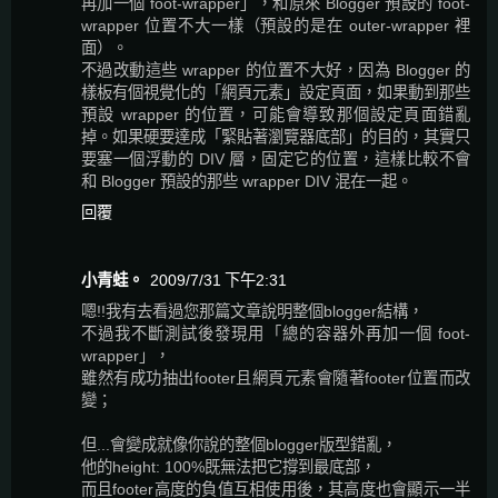
再加一個 foot-wrapper」，和原來 Blogger 預設的 foot-
wrapper 位置不大一樣（預設的是在 outer-wrapper 裡
面）。
不過改動這些 wrapper 的位置不大好，因為 Blogger 的
樣板有個視覺化的「網頁元素」設定頁面，如果動到那些
預設 wrapper 的位置，可能會導致那個設定頁面錯亂
掉。如果硬要達成「緊貼著瀏覽器底部」的目的，其實只
要塞一個浮動的 DIV 層，固定它的位置，這樣比較不會
和 Blogger 預設的那些 wrapper DIV 混在一起。
回覆
小青蛙。
2009/7/31 下午2:31
嗯!!我有去看過您那篇文章說明整個blogger結構，
不過我不斷測試後發現用「總的容器外再加一個 foot-
wrapper」，
雖然有成功抽出footer且網頁元素會隨著footer位置而改
變；
但...會變成就像你說的整個blogger版型錯亂，
他的height: 100%既無法把它撐到最底部，
而且footer高度的負值互相使用後，其高度也會顯示一半