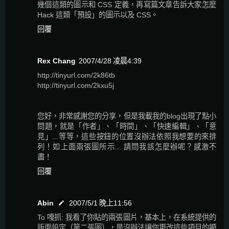
幾個這類的圖示和 CSS 定義，再寫篇文章告訴大家怎麼
Hack 這類「預設」的圖示以及 CSS。
回覆
Rex Chang
2007/4/28 凌晨4:39
http://tinyurl.com/2k86tb
http://tinyurl.com/2kxu5j
您好，非常感謝您的分享，但是我載我的blog出現了點小
問題，就是「作者」、「時間」、「快速編輯」、「意
見」...等等，這些按鈕的位置沒辦法依照我想要的來排
列！如上面兩張圖所示... 請問我該怎麼辦呢？感激不
盡！
回覆
Abin
2007/5/1 晚上11:56
To 嘎抓: 我看了你貼的兩張圖片，基本上，在系統提供的
版面設定（第二張圖），是沒辦法讓你更改這些項目的顯