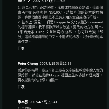
Abin
2007/3/18 晚上11:49
1. 意見和數字距離很遠，我看你的網頁原始碼，這兩個
東西中間有很多個 "&#160;"，請檢查你的範本的原始
碼，這兩個東西中間是不是有未知的空白或換行符號。
2. 基本上 "意見" 一詞是 Blogger 中文化以後對 comment
的標準翻譯，我不喜歡所以去改過。更改的地方在 範本-
>網頁元素->Blog 文章區塊的"編輯"，你可以改變「部
分」這類標準翻譯的中文。不能改的地方，只好修改範本
來達成。
回覆
Peter Cheng
2007/3/19 凌晨12:38
感謝你的指導，我想可能是我在文字編輯軟體中貼入你的
原始碼，然後在貼進blogger裡面產生的多餘奇怪東西，
再次感謝你的指導，謝謝^^
回覆
禾本族
2007/4/7 晚上8:41
站長您好